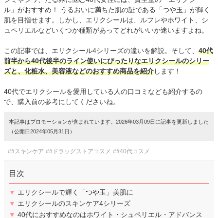
ル」がおすすめ！ うるおいに満ちた肌の証である「つや玉」が輝く
肌を目指せます。しかし、エリクシールは、ルフレやホワイト、シ
ュペリエルなどいくつか種類があってどれがいいか迷いますよね。
この記事では、エリクシール4シリーズの違いを解説。そして、
40代
前半から40代後半のライン使いにぴったりなエリクシールのシリー
ズと、化粧水、美容液などのおすすめ商品を紹介
します！
40代でエリクシールを愛用している人の口コミなども紹介するの
で、購入前の参考にしてくださいね。
本記事はプロモーションが含まれています。2026年03月09日に記事を更新しました
（公開日2024年05月31日）
##スキンケア
##ドラッグストアコスメ
##40代コスメ
目次
▼
エリクシールで輝く「つや玉」美肌に
▼
エリクシールのスキンケア4シリーズ
▼
40代におすすめなのはホワイト・シュペリエル・アドバンス