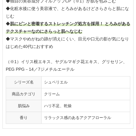
◆独自の美容成分フィルアップCP（※1）が肌を包みこむ
◆化粧水後に使う美容液で、とろみがあるけどさらさらと肌にな
じむ
◆
肌にピンと密着するストレッチング処方を採用！ とろみがある
テクスチャーなのにさらっと肌へなじむ
◆マスクやめがねの跡が消えにくい、目元や口元の影が気になり
はじめた40代におすすめ
（※1）イリス根エキス、ヤグルマギク花エキス、グリセリン、
PEG PPG－14／7ジメチルエーテル
シリーズ名
シュペリエル
商品カテゴリ
クリーム
肌悩み
ハリ不足、乾燥
香り
リラックス感のあるアクアフローラル