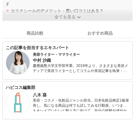
ド
▼
エリクシールのデメリット・悪い口コミはある？
全てを見る
商品比較
おすすめ商品
この記事を担当するエキスパート
美容ライター・ママライター
中村 沙織
慶應義塾大学文学部卒業。2019年より、さまざまな美容メ
ディアで美容ライターとしてコラムや美容記事を執筆・連
載しています。また、日本化粧品検定1級を保持する美容の
専門家として、美容記事の監修にも携わっています。さら
に、自身で美容サイトを運営し、自身の経験をもとにした
ハピコス編集部
「丁寧で優しいスキンケア・ボディケア」について発信し
八木 葵
ています。
美容・コスメ・化粧品ジャンル担当。日本化粧品検定1級保
有し、気になる商品は何でも試してみる行動派。いつまで
もキレイでいたいと願う方に向けて、自分の経験や成分か
ら”本当におすすめできる”ものを紹介するがモットーです！