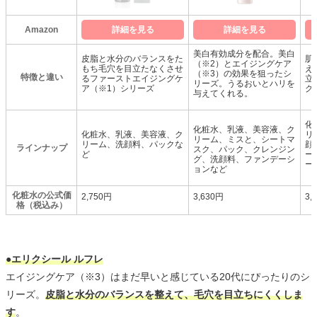
Amazon
詳細を見る
詳細を見る
美白有効成分を配合。美白
皮脂と水分のバランスをた
肌
（※2）とエイジングケア
もち毛穴を目立たなくさせ
え
（※3）の効果を狙ったシ
特徴と違い
るファーストエイジングケ
立
リーズ。うるおいとハリを
ア（※1）シリーズ
グ
与えてくれる。
化
化粧水、乳液、美容液、ク
化粧水、乳液、美容液、ク
リ
リーム、ミスと、シートマ
リーム、洗顔料、パックな
顔
ラインナップ
スク、パック、クレンジン
ど
ー
グ、洗顔料、ファンデーシ
ー
ョンなど
化粧水の公式価
2,750円
3,630円
3,
格（税込み）
●エリクシール ルフレ
エイジングケア（※3）はまだ早いと感じている20代にぴったりのシ
リーズ。
皮脂と水分のバランスを整えて、毛穴を目立ちにくくしま
す
。