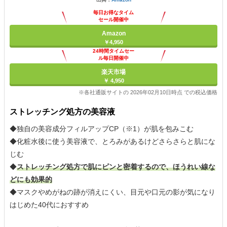
毎日お得なタイム
セール開催中
Amazon
￥4,950
24時間タイムセー
ル毎日開催中
楽天市場
￥ 4,950
※各社通販サイトの 2026年02月10日時点 での税込価格
ストレッチング処方の美容液
◆独自の美容成分フィルアップCP（※1）が肌を包みこむ
◆化粧水後に使う美容液で、とろみがあるけどさらさらと肌にな
じむ
◆
ストレッチング処方で肌にピンと密着するので、ほうれい線な
どにも効果的
◆マスクやめがねの跡が消えにくい、目元や口元の影が気になり
はじめた40代におすすめ