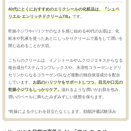
40代にとくにおすすめのエリクシールの化粧品は、『シュペ
リエル エンリッチドクリームTB』
です。
乾燥小ジワやハリツヤのなさを感じ始める40代のお肌は、化
粧水や乳液を使ったあとにしっかりクリームで蓋をして潤いを
閉じ込めることが大切。
こちらのクリームは、イノシトールやムクロジエキスからなる
複合成分Tステムコンプレックスや、水溶性コラーゲンとグリ
セリンからなるコラーゲンGLなど複数の独自保湿成分を配合
しています。
お肌のハリツヤをサポートしつつ、目元や口元の
乾燥小ジワもしっかりケア。
溢れるような潤いがお肌を包み、
潤いのベールに満ちたみずみずしい状態を保ちます。
*乾燥による小じわを目立たなくします。効能評価試験済み