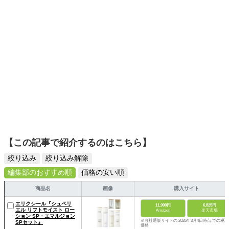
【この記事で紹介するのはこちら】
絞り込み
絞り込み解除
編集部のおすすめ順
価格の安い順
商品名
画像
購入サイト
エリクシール『シュペリ
11,900円
6,825円
エル リフトモイスト ロー
Amazon
楽天市場
ション SP・エマルジョン
※各社通販サイトの 2026年3月4日時点 での税込
SPセット』
価格