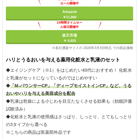
セール開催中
Amazon
￥11,900
24時間タイムセー
ル毎日開催中
楽天市場
￥ 6,825
※各社通販サイトの 2026年3月4日時点 での税込価格
ハリとうるおいを与える薬用化粧水と乳液のセット
◆エイジングケア（※1）をはじめたい40代におすすめ！ 化粧水
と乳液がセットになっているのではじめやすい
◆
「M-バウンサーCP」「ディープモイストインCP」など、うる
おいやハリを与える美容成分を配合
◆乳液は乾燥による小じわを目立たなくさせる効果も（効能評価
試験済み）
◆化粧水と乳液の使用感はさっぱり、しっとり、とてもしっとり
の3タイプから選べる
※こちらの商品は医薬部外品です