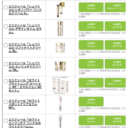
5,350円
5,550円
エリクシール『シュペリ
Amazon
Yahoo!ショッピング
エル レチノパワー リンク
ルクリーム S』
※各社通販サイトの 2026年02月10日時点 での税
込価格
4,950円
4,950円
エリクシール『シュペリ
Amazon
楽天市場
エル デザインタイム セラ
ム』
※各社通販サイトの 2026年02月10日時点 での税
込価格
5,500円
5,500円
エリクシール『シュペリ
Amazon
楽天市場
エル リフトナイトクリー
ム W』
※各社通販サイトの 2026年02月10日時点 での税
込価格
7,037円
8,143円
エリクシール『シュペリ
Amazon
楽天市場
エル エンリッチドクリー
ム TB』
※各社通販サイトの 2026年02月10日時点 での税
込価格
エリクシール『ホワイト
7,920円
6,500円
ブライトニング ローショ
楽天市場
Yahoo!ショッピング
ン WT・エマルジョン WT
※各社通販サイトの 2026年3月4日時点 での税込
セット』
価格
4,150円
エリクシール『ホワイト
Amazon
スポットクリアセラム
WT』
※各社通販サイトの 2026年02月10日時点 での税
込価格
8,200円
9,460円
エリクシール『ホワイト
Amazon
楽天市場
エンリッチド リンクルホ
ワイトクリーム L』
※各社通販サイトの 2026年02月10日時点 での税