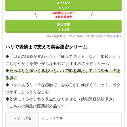
Amazon
￥7,037
24時間タイムセー
ル毎日開催中
楽天市場
￥ 8,143
※各社通販サイトの 2026年02月10日時点 での税込価格
ハリで表情まで支える美容濃密クリーム
◆「口元の印象が変わった」「疲れて見える」など、加齢ととも
にしなやかさを失いがちな40代におすすめの美容クリーム
◆
たっぷりと深いうるおいとハリで肌を満たして「つや玉」のあ
る肌に
◆コクのあるリッチな感触で、なめらかに伸びてフィット。ベタ
つかずにしっとりなじむ
◆乾燥による小じわを目立たなくさせる（効能評価試験済み）
※こちらの商品は医薬部外品です
シリーズ名
シュペリエル