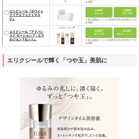
込価格
3,520円
3,520円
エリクシール『ホワイト
Amazon
楽天市場
クリアエフェクトマス
ク』
※各社通販サイトの 2026年02月10日時点 での税
込価格
9,130円
8,100円
エリクシール『アドバン
楽天市場
Yahoo!ショッピング
スド ローション T・エマ
ルジョン Tセット』
※各社通販サイトの 2026年02月10日時点 での税
込価格
エリクシールで輝く「つや玉」美肌に