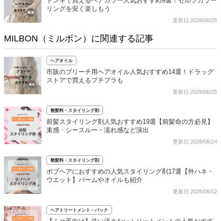
ドンキで買えるヘアカラー人気おすすめ9選！セルフカラー
リングを安く楽しもう
更新日:2026/06/25
MILBON（ミルボン）に関連する記事
ヘアオイル
市販のブリーチ用ヘアオイル人気おすすめ14選！ドラッグ
ストアで買えるプチプラも
更新日:2026/06/25
整髪料・スタイリング剤
前髪スタイリング剤人気おすすめ19選【前髪命の方必見】
束感・シースルー・濡れ感など演出
更新日:2026/06/24
整髪料・スタイリング剤
ボブヘアにおすすめの人気スタイリング剤17選【外ハネ・
ウエット】バームやオイルも紹介
更新日:2026/06/12
ヘアトリートメント・パック