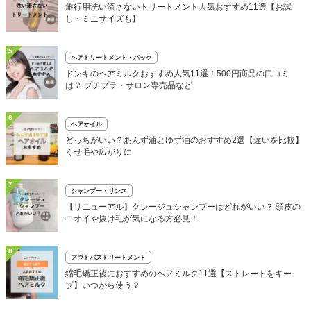
旅行用洗い流さないトリートメント人気おすすめ11選【お試
し・ミニサイズも】
5
ヘアトリートメント・パック
ドンキのヘアミルクおすすめ人気11選！500円商品の口コミ
は？ プチプラ・サロン専売品など
6
ヘアオイル
どっちがいい？あんず油とゆず油のおすすめ2選【違いを比較】
くせ毛や広がりに
7
シャンプー・リンス
【リニューアル】クレージュシャンプーはどれがいい？ 頭皮の
ニオイや抜け毛が気になる方必見！
8
アウトバストリートメント
縮毛矯正後におすすめのヘアミルク11選【ストレートをキー
プ】いつから使う？