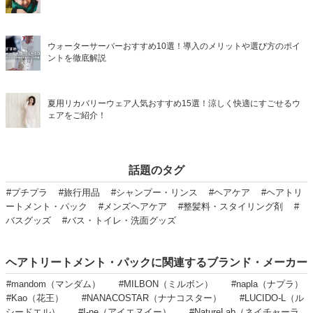
ウォーターサーバーおすすめ10選！導入のメリットや選び方のポイ
ントを徹底解説
夏用リカバリーウェア人気おすすめ15選！涼しく快適にすごせるウ
ェアをご紹介！
話題のタグ
#プチプラ
#旅行用品
#シャンプー・リンス
#ヘアケア
#ヘアトリ
ートメント・パック
#メンズヘアケア
#整髪料・スタイリング剤
#
バスグッズ
#バス・トイレ・洗面グッズ
ヘアトリートメント・パックに関連するブランド・メーカー
#mandom（マンダム）
#MILBON（ミルボン）
#napla（ナプラ）
#Kao（花王）
#NANACOSTAR（ナナコスター）
#LUCIDO-L（ル
シードエル）
#I-ne（アイエヌイー）
#NatureLab（ネイチャーラ