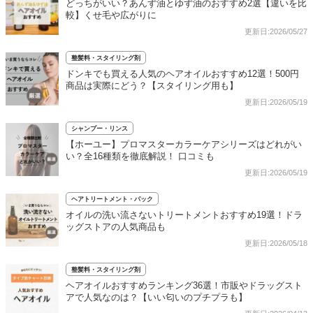
どっちがいい？あんず油とゆず油のおすすめ2選【違いを比
較】くせ毛や広がりに
更新日:2026/05/27
整髪料・スタイリング剤
ドンキでも買える人気のヘアオイルおすすめ12選！500円
商品は実際にどう？【スタイリング用も】
更新日:2026/05/19
シャンプー・リンス
【ホーユー】プロマスターカラーケアシリーズはどれがい
い？全16種類を徹底解説！ 口コミも
更新日:2026/05/19
ヘアトリートメント・パック
オイルの洗い流さないトリートメントおすすめ19選！ドラ
ッグストアの人気商品も
更新日:2026/05/18
整髪料・スタイリング剤
ヘアオイルおすすめランキング36選！市販やドラッグスト
アで人気なのは？【いい匂いのプチプラも】