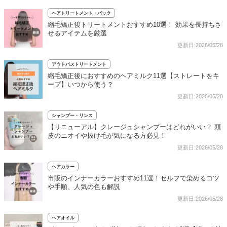
ヘアトリートメント・パック
縮毛矯正後トリートメントおすすめ10選！ 効果を長持ちさ
せるアイテムを厳選
更新日:2026/05/28
アウトバストリートメント
縮毛矯正後におすすめのヘアミルク11選【ストレートをキ
ープ】いつから使う？
更新日:2026/05/28
シャンプー・リンス
【リニューアル】クレージュシャンプーはどれがいい？ 頭
皮のニオイや抜け毛が気になる方必見！
更新日:2026/05/28
ヘアカラー
市販のインナーカラーおすすめ11選！セルフで染めるコツ
や手順、人気の色も解説
更新日:2026/05/28
ヘアオイル