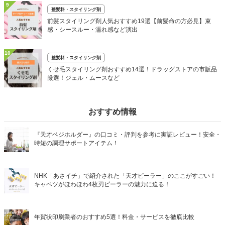
9
整髪料・スタイリング剤
前髪スタイリング剤人気おすすめ19選【前髪命の方必見】束
感・シースルー・濡れ感など演出
10
整髪料・スタイリング剤
くせ毛スタイリング剤おすすめ14選！ドラッグストアの市販品
厳選！ジェル・ムースなど
おすすめ情報
『天才ベジホルダー』の口コミ・評判を参考に実証レビュー！安全・
時短の調理サポートアイテム！
NHK「あさイチ」で紹介された「天才ピーラー」のここがすごい！
キャベツがほわほわ4枚刃ピーラーの魅力に迫る！
年賀状印刷業者のおすすめ5選！料金・サービスを徹底比較