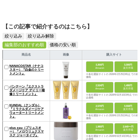
【この記事で紹介するのはこちら】
絞り込み
絞り込み解除
編集部のおすすめ順
価格の安い順
商品名
画像
購入サイト
3,300円
3,300円
NANACOSTAR（ナナコ
Amazon
楽天市場
スター）『白金のトリー
トメント』
※各社通販サイトの 2026年2月25日時点 での税
価格
2,524円
1,480円
パンテーン『エクストラ
Amazon
楽天市場
ダメージケア デイリー補
修トリートメント』
※各社通販サイトの 2026年02月10日時点 での税
込価格
KUNDAL（クンダル）
2,570円
3,558円
『ミラクルダメージケア
Amazon
楽天市場
ウォータートリートメン
※各社通販サイトの 2026年2月25日時点 での税
ト』
価格
1,980円
2,640〜円
plus eau（プリュスオ
Amazon
楽天市場
ー）『メロウリュクスマ
スク ジャータイプ』
※各社通販サイトの 2026年02月10日時点 での税
込価格