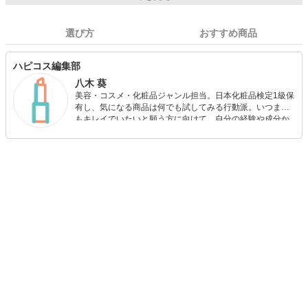
選び方
おすすめ商品
ハピコス編集部
八木 葵
美容・コスメ・化粧品ジャンル担当。日本化粧品検定1級保
有し、気になる商品は何でも試してみる行動派。いつまで
もキレイでいたいと願う方に向けて、自分の経験や成分か
ら”本当におすすめできる”ものを紹介するがモットーです！