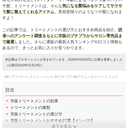
サ髪。トリートメントは、そんな
気になる髪悩みをケアしてサラサ
ラ髪に整えてくれるアイテム
。美容室帰りのようなツヤ髪になれま
すよ！
この記事では、トリートメントの選び方とおすすめ商品を紹介。
読
者へのアンケート調査をもとに市販のプチプラからサロン専売品ま
で厳選
しました。さらに通販の最新人気ランキングや口コミ情報も
あるので、きっとお気に入りが見つかります。
本記事はプロモーションが含まれています。2026年03月03日に記事を更新しました
（公開日2019年01月24日）
##ヘアトリートメント・パック
##プチプラ
##アウトバストリートメント
目次
▼
市販トリートメントの効果
▼
トリートメントの種類
▼
市販トリートメントの選び方
▼
市販トリートメントおすすめ27選【インバス】
全てを見る