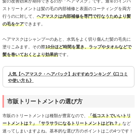
髪の改善効果が期待できるのが「ヘアマスク」です。通常のインバ
ストリートメントは髪の毛の内部補修と表面のコーティングを両方
行うのに対して、
ヘアマスクは内部補修を専門で行なうためより髪
の毛をケア
できます。
ヘアマスクはシャンプーのあと、水気をよく切り傷んだ髪の毛先に
塗りこみます。その際
10分ほど時間を置き、ラップやタオルなどで
髪を巻いておくとより効果的
です。
人気【ヘアマスク・ヘアパック】おすすめランキング《口コミ
や使い方も》
市販トリートメントの選び方
市販のトリートメントは種類が豊富なので、
「低コストでいいトリ
ートメントは？」「サラサラになるトリートメントはどれ？」
など
迷ってしまいますよね。基本的な選び方のポイントはこの4つです！