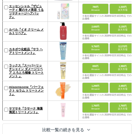
エッセンシャル『ザビュ
780円
1,320円
ーティ 髪のキメ美容 うる
Amazon
楽天市場
ツヤチャージヘアパッ
※各社通販サイトの 2026年02月10日時点 での税
ク』
込価格
2,600円
3,135円
ルベル『イオ クリーム メ
Amazon
楽天市場
ルトリペア』
※各社通販サイトの 2026年02月10日時点 での税
込価格
9,750円
12,272円
カネボウ化粧品『サラ ヘ
Amazon
楽天市場
アトリートメント』
※各社通販サイトの 2026年02月10日時点 での税
込価格
ラックス『スーパーリッ
830円
1,380円
チシャイン ダメージリペ
Amazon
楽天市場
ア とろとろ補修 トリート
※各社通販サイトの 2026年02月10日時点 での税
メント 』
込価格
1,299円
2,480円
miseenscene『パーフェ
Amazon
楽天市場
クト セラム トリートメン
ト』
※各社通販サイトの 2026年02月10日時点 での税
込価格
1,760円
1,760円
ヤマサキ『ラサーナ 海藻
Amazon
楽天市場
海泥トリートメント』
※各社通販サイトの 2026年02月10日時点 での税
込価格
比較一覧の続きを見る