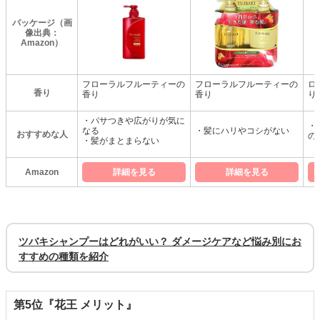
パッケージ（画
像出典：
Amazon）
フローラルフルーティーの
フローラルフルーティーの
ロ
香り
香り
香り
り
・パサつきや広がりが気に
・
なる
・髪にハリやコシがない
おすすめな人
の
・髪がまとまらない
Amazon
詳細を見る
詳細を見る
ツバキシャンプーはどれがいい？ ダメージケアなど悩み別にお
すすめの種類を紹介
第5位『花王 メリット』