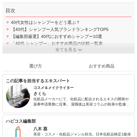
目次
▼
40代女性はシャンプーをどう選ぶ？
▼
【40代】シャンプー人気ブランドランキングTOP5
▼
【編集部厳選】40代におすすめシャンプー10選
▼
「40代 シャンプー」おすすめ商品の比較一覧表
全てを見る
選び方
おすすめ商品
この記事を担当するエキスパート
コスメ＆メイクライター
さくら
化粧品メーカーにて、化粧品に配合されるエキスの開発や
薬事申請業務に従事。 退職後は美容コラムの執筆や監修、
コンサルタントとして幅広く活動。 これまでに100種類以
上のスキンケア化粧品を実際に試した経験をいかしておす
すめのアイテムをご紹介していきます。 日本化粧品検定1
ハピコス編集部
級、コスメコンシェルジュ。
八木 葵
美容・コスメ・化粧品ジャンル担当。日本化粧品検定1級保