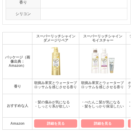
香り
シリコン
スーパーリッチシャイン
スーパーリッチシャイン
デ
ダメージリペア
モイスチャー
パッケージ（画
像出典：
Amazon）
朝摘み果実とウォーターブ
朝摘み果実とウォーターブ
ホ
香り
ロッサムを感じさせる香り
ロッサムを感じさせる香り
ア
・髪の傷みが気になる
・ぺたんこ髪が気になる
・
おすすめな人
・しっとり系が欲しい
・髪をしっかり保湿したい
・
Amazon
詳細を見る
詳細を見る