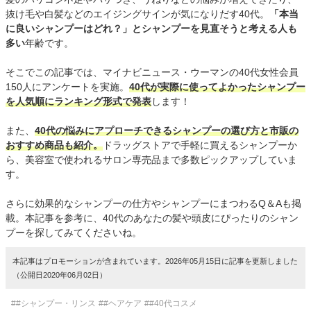
抜け毛や白髪などのエイジングサインが気になりだす40代。
「本当
に良いシャンプーはどれ？」とシャンプーを見直そうと考える人も
多い
年齢です。
そこでこの記事では、マイナビニュース・ウーマンの40代女性会員
150人にアンケートを実施。
40代が実際に使ってよかったシャンプー
を人気順にランキング形式で発表
します！
また、
40代の悩みにアプローチできるシャンプーの選び方と市販の
おすすめ商品も紹介。
ドラッグストアで手軽に買えるシャンプーか
ら、美容室で使われるサロン専売品まで多数ピックアップしていま
す。
さらに効果的なシャンプーの仕方やシャンプーにまつわるQ＆Aも掲
載。本記事を参考に、40代のあなたの髪や頭皮にぴったりのシャン
プーを探してみてくださいね。
本記事はプロモーションが含まれています。2026年05月15日に記事を更新しました
（公開日2020年06月02日）
##シャンプー・リンス
##ヘアケア
##40代コスメ