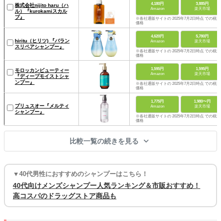
4,180円
3,885円
株式会社nijito haru（ハ
Amazon
楽天市場
ル）『kurokamiスカル
プ』
※各社通販サイトの 2025年7月2日時点 での税込
価格
4,620円
5,780円
hiritu（ヒリツ) 『バラン
Amazon
楽天市場
スリペアシャンプー』
※各社通販サイトの 2025年7月2日時点 での税込
価格
1,595円
1,595円
モロッカンビューティー
Amazon
楽天市場
『ディープモイストシャ
ンプー』
※各社通販サイトの 2025年7月2日時点 での税込
価格
1,775円
1,980〜円
プリュスオー『メルティ
Amazon
楽天市場
シャンプー』
※各社通販サイトの 2025年7月2日時点 での税込
価格
比較一覧の続きを見る
▼40代男性におすすめのシャンプーはこちら！
40代向けメンズシャンプー人気ランキング＆市販おすすめ！
高コスパのドラッグストア商品も