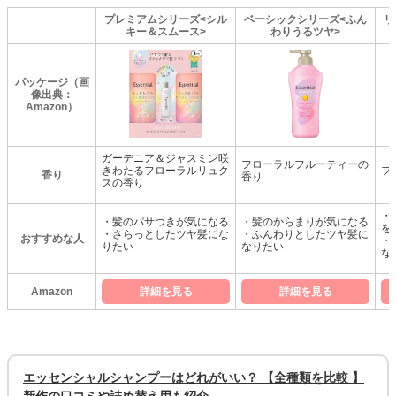
プレミアムシリーズ<シル
ベーシックシリーズ<ふん
リ
キー＆スムース>
わりうるツヤ>
パッケージ（画
像出典：
Amazon）
ガーデニア＆ジャスミン咲
フローラルフルーティーの
きわたるフローラルリュク
フ
香り
香り
スの香り
・
・髪のパサつきが気になる
・髪のからまりが気になる
を
・さらっとしたツヤ髪にな
・ふんわりとしたツヤ髪に
おすすめな人
・
りたい
なりたい
な
Amazon
詳細を見る
詳細を見る
エッセンシャルシャンプーはどれがいい？ 【全種類を比較 】