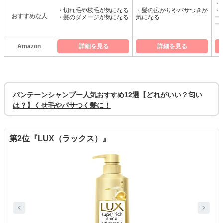
・
・切れ毛や枝毛が気になる
・髪の広がりやパサつきが
・
おすすめな人
・髪のダメージが気になる
気になる
ー
ー
Amazon
詳細を見る
詳細を見る
パンテーンシャンプー人気おすすめ12選【どれがいい？匂い
は？】くせ毛やパサつく髪に！
第2位『LUX（ラックス）』