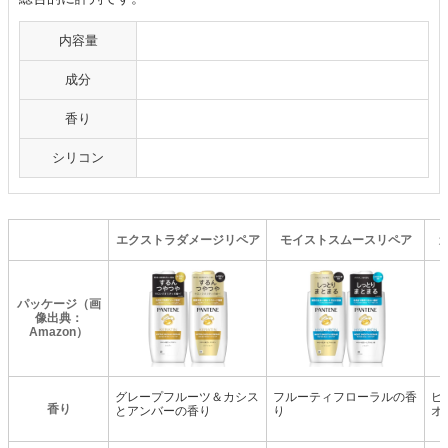
内容量
成分
香り
シリコン
エクストラダメージリペア
モイストスムースリペア
パッケージ（画
像出典：
Amazon）
グレープフルーツ＆カシス
フルーティフローラルの香
ピ
香り
とアンバーの香り
り
オ