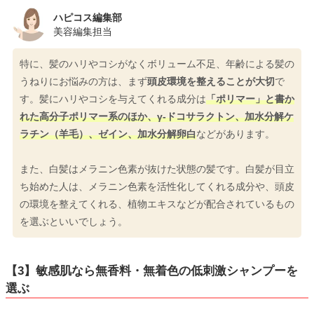
ハピコス編集部
美容編集担当
特に、髪のハリやコシがなくボリューム不足、年齢による髪の
うねりにお悩みの方は、まず
頭皮環境を整えることが大切
で
す。髪にハリやコシを与えてくれる成分は
「ポリマー」と書か
れた高分子ポリマー系のほか、γ-ドコサラクトン、加水分解ケ
ラチン（羊毛）、ゼイン、加水分解卵白
などがあります。
また、白髪はメラニン色素が抜けた状態の髪です。白髪が目立
ち始めた人は、メラニン色素を活性化してくれる成分や、頭皮
の環境を整えてくれる、植物エキスなどが配合されているもの
を選ぶといいでしょう。
【3】敏感肌なら無香料・無着色の低刺激シャンプーを
選ぶ