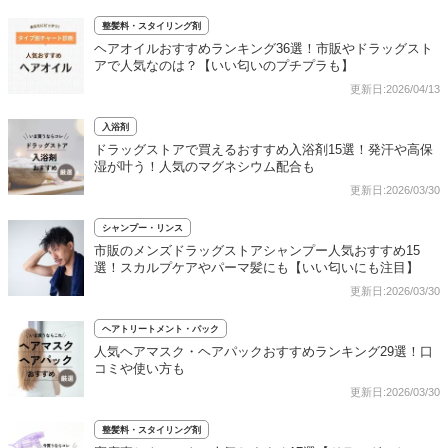
整髪料・スタイリング剤
ヘアオイルおすすめランキング36選！市販やドラッグスト
アで人気なのは？【いい匂いのプチプラも】
更新日:2026/04/13
入浴剤
ドラッグストアで買えるおすすめ入浴剤15選！発汗や高保
湿が叶う！人気のマグネシウム配合も
更新日:2026/03/30
シャンプー・リンス
市販のメンズドラッグストアシャンプー人気おすすめ15
選！スカルプケアやパーマ髪にも【いい匂いにも注目】
更新日:2026/03/30
ヘアトリートメント・パック
人気ヘアマスク・ヘアパックおすすめランキング29選！口
コミや使い方も
更新日:2026/03/30
整髪料・スタイリング剤