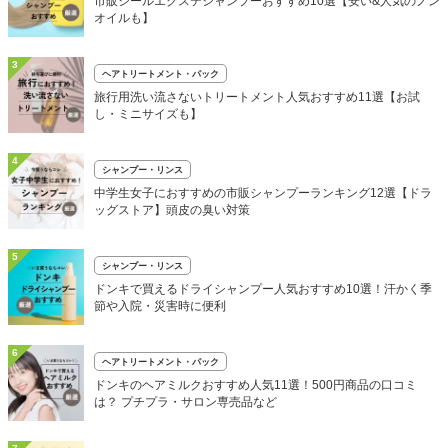
市販シールエクステシャンプーおすすめ10選【安い&人気のノン
オイルも】
3
ヘアトリートメント・パック
旅行用洗い流さないトリートメント人気おすすめ11選【お試
し・ミニサイズも】
4
シャンプー・リンス
中学生女子におすすめの市販シャンプーランキング12選【ドラ
ッグストア】頭皮の臭い対策
5
シャンプー・リンス
ドンキで買えるドライシャンプー人気おすすめ10選！汗かく季
節や入院・災害時に便利
6
ヘアトリートメント・パック
ドンキのヘアミルクおすすめ人気11選！500円商品の口コミ
は？ プチプラ・サロン専売品など