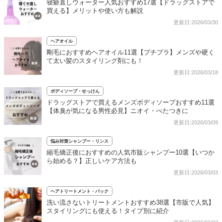
寝癖直しウォーター人気おすすめ17選【ドラッグストアで
買える】メリットや使い方も解説
更新日:2026/03/30
ヘアオイル
剛毛におすすめヘアオイル11選【プチプラ】メンズや硬く
て太い髪のスタイリング剤にも！
更新日:2026/03/18
ボディソープ・せっけん
ドラッグストアで買えるメンズボディソープおすすめ11選
【体臭が気になる男性必見】ニオイ・べたつきに
更新日:2026/03/09
悩み対策シャンプー・リンス
縮毛矯正後におすすめの人気市販シャンプー10選【いつか
ら始める？】正しいケア方法も
更新日:2026/03/03
ヘアトリートメント・パック
洗い流さないトリートメントおすすめ38選【市販で人気】
スタイリングにも使える！タイプ別に紹介