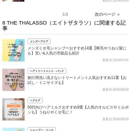
更新日:2026/03/03
1/3
次のページ ＞
8 THE THALASSO（エイトザタラソ）に関連する記
事
メンズヘアケア
メンズくせ毛シャンプーおすすめ14選【剛毛やうねり髪に
も】安い&人気の市販品も紹介
更新日:2026/07/01
ヘアトリートメント・パック
旅行用洗い流さないトリートメント人気おすすめ11選【お
試し・ミニサイズも】
更新日:2026/05/29
ヘアケア
50代向けヘアミルクおすすめ9選【人気のオルビスやミルボ
ンも】うねりやくせ毛に！
更新日:2026/05/28
シャンプー・リンス