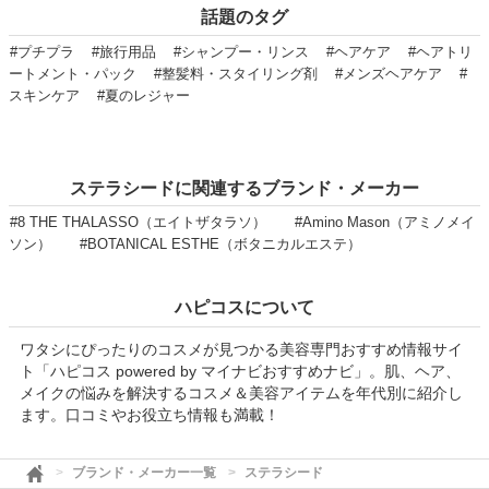
話題のタグ
#プチプラ
#旅行用品
#シャンプー・リンス
#ヘアケア
#ヘアトリ
ートメント・パック
#整髪料・スタイリング剤
#メンズヘアケア
#
スキンケア
#夏のレジャー
ステラシードに関連するブランド・メーカー
#8 THE THALASSO（エイトザタラソ）
#Amino Mason（アミノメイ
ソン）
#BOTANICAL ESTHE（ボタニカルエステ）
ハピコスについて
ワタシにぴったりのコスメが見つかる美容専門おすすめ情報サイ
ト「ハピコス powered by マイナビおすすめナビ」。肌、ヘア、
メイクの悩みを解決するコスメ＆美容アイテムを年代別に紹介し
ます。口コミやお役立ち情報も満載！
ブランド・メーカー一覧
ステラシード