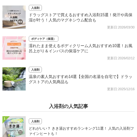
入浴剤
ドラッグストアで買えるおすすめ入浴剤15選！発汗や高保
湿が叶う！人気のマグネシウム配合も
更新日:2026/03/30
ボディケア（保湿）
濡れたまま使えるボディクリーム人気おすすめ10選！お風
呂上がり＆インバスの保湿ケアに
更新日:2026/02/12
入浴剤
温泉の素人気おすすめ14選【全国の名湯を自宅で】ドラッ
グストアの人気商品も
更新日:2025/12/16
入浴剤の人気記事
1
入浴剤
どれがいい？ きき湯おすすめランキング11選！ 人気の入浴剤フ
ァインヒートも！