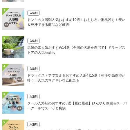
2
入浴剤
ドンキの入浴剤人気おすすめ10選！おもしろい泡風呂も！安い
＆発汗できる商品など厳選
3
入浴剤
温泉の素人気おすすめ14選【全国の名湯を自宅で】ドラッグス
トアの人気商品も
4
入浴剤
ドラッグストアで買えるおすすめ入浴剤15選！発汗や高保湿が
叶う！人気のマグネシウム配合も
5
入浴剤
クール入浴剤のおすすめ8選【夏に最強】ひんやり冷感＆スーパ
ークールでスーッと爽快
6
入浴剤