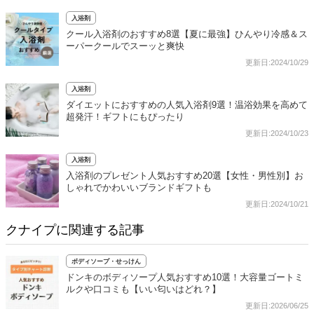
入浴剤
クール入浴剤のおすすめ8選【夏に最強】ひんやり冷感＆ス
ーパークールでスーッと爽快
更新日:2024/10/29
入浴剤
ダイエットにおすすめの人気入浴剤9選！温浴効果を高めて
超発汗！ギフトにもぴったり
更新日:2024/10/23
入浴剤
入浴剤のプレゼント人気おすすめ20選【女性・男性別】お
しゃれでかわいいブランドギフトも
更新日:2024/10/21
クナイプに関連する記事
ボディソープ・せっけん
ドンキのボディソープ人気おすすめ10選！大容量ゴートミ
ルクや口コミも【いい匂いはどれ？】
更新日:2026/06/25