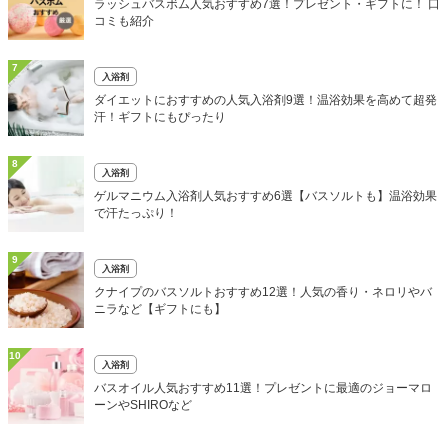
ラッシュバスボム人気おすすめ7選！プレゼント・ギフトに！ 口
コミも紹介
7
入浴剤
ダイエットにおすすめの人気入浴剤9選！温浴効果を高めて超発
汗！ギフトにもぴったり
8
入浴剤
ゲルマニウム入浴剤人気おすすめ6選【バスソルトも】温浴効果
で汗たっぷり！
9
入浴剤
クナイプのバスソルトおすすめ12選！人気の香り・ネロリやバ
ニラなど【ギフトにも】
10
入浴剤
バスオイル人気おすすめ11選！プレゼントに最適のジョーマロ
ーンやSHIROなど