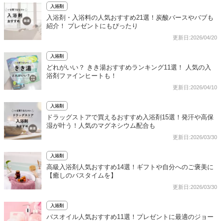
入浴剤
入浴剤・入浴料の人気おすすめ21選！炭酸バースやバブも
紹介！ プレゼントにもぴったり
更新日:2026/04/20
入浴剤
どれがいい？ きき湯おすすめランキング11選！ 人気の入
浴剤ファインヒートも！
更新日:2026/04/10
入浴剤
ドラッグストアで買えるおすすめ入浴剤15選！発汗や高保
湿が叶う！人気のマグネシウム配合も
更新日:2026/03/30
入浴剤
高級入浴剤人気おすすめ14選！ギフトや自分へのご褒美に
【癒しのバスタイムを】
更新日:2026/03/30
入浴剤
バスオイル人気おすすめ11選！プレゼントに最適のジョー