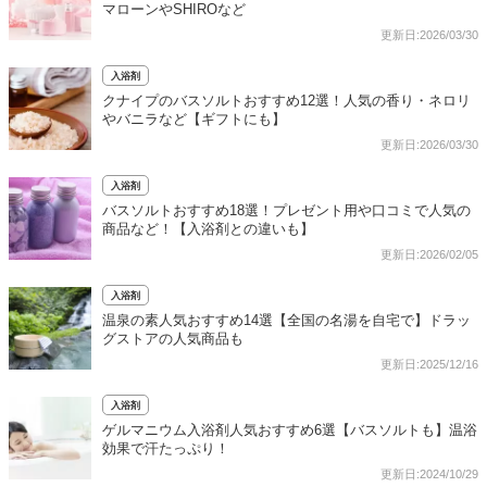
マローンやSHIROなど
更新日:2026/03/30
入浴剤
クナイプのバスソルトおすすめ12選！人気の香り・ネロリ
やバニラなど【ギフトにも】
更新日:2026/03/30
入浴剤
バスソルトおすすめ18選！プレゼント用や口コミで人気の
商品など！【入浴剤との違いも】
更新日:2026/02/05
入浴剤
温泉の素人気おすすめ14選【全国の名湯を自宅で】ドラッ
グストアの人気商品も
更新日:2025/12/16
入浴剤
ゲルマニウム入浴剤人気おすすめ6選【バスソルトも】温浴
効果で汗たっぷり！
更新日:2024/10/29