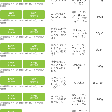
ったバスソル
ム、酸化チタ
420g
ト
ン ほか
※各社通販サイトの 2024年09月30日時点 での税
込価格
海塩、ラベン
930円
508円
エステのよう
ダー花エキ
Amazon
楽天市場
なバスタイム
500g
ス、ホップ花
を
※各社通販サイトの 2024年09月30日時点 での税
エキス ほか
込価格
定番の詰め合
955円
1,129円
塩化Na、エ
わせで、お気
Amazon
楽天市場
ッセンシャル
50g×7
に入りを見つ
オイル ほか
※各社通販サイトの 2024年10月1日時点 での税込
けて
価格
世界のバスソ
オーストラリ
1,007円
1,441円
ルトでちょっ
アマーメイド
Amazon
楽天市場
計164g
とした旅行気
ソルト：海
※各社通販サイトの 2024年09月30日時点 での税
分！
塩、ヒマラヤ
込価格
ロックソル
ト：海塩、イ
地中海のミネ
2,199円
2,200円
タリアンプー
ラルとアロマ
塩化Na、香
Amazon
楽天市場
リアソルト：
400g
の香りに包ま
料
海塩、アルグ
※各社通販サイトの 2024年10月1日時点 での税込
れる
マリンソル
価格
ト：海塩ほか
マグネシウム
1,278円
935円
の力で、肌を
Amazon
楽天市場
塩湖水塩
180、1000g
しっとりつや
※各社通販サイトの 2024年09月30日時点 での税
つやに
込価格
海塩、アオモ
3,135円
3,135円
さわやかなレ
ジ果実油、レ
Amazon
楽天市場
モンの香りで
285g
モン果皮油、
リフレッシュ
※各社通販サイトの 2024年09月30日時点 での税
レモングラス
込価格
葉油、ニオイ
テンジクアオ
海塩、アルガ