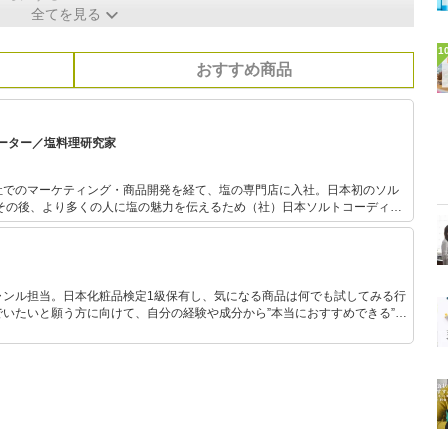
全てを見る
1
おすすめ商品
ーター／塩料理研究家
社でのマーケティング・商品開発を経て、塩の専門店に入社。日本初のソル
図鑑』（東京書籍）など。 訪れた製塩所は200か所以上、塩
種類以上に及ぶ。
ャンル担当。日本化粧品検定1級保有し、気になる商品は何でも試してみる行
いたいと願う方に向けて、自分の経験や成分から”本当におすすめできる”も
です！