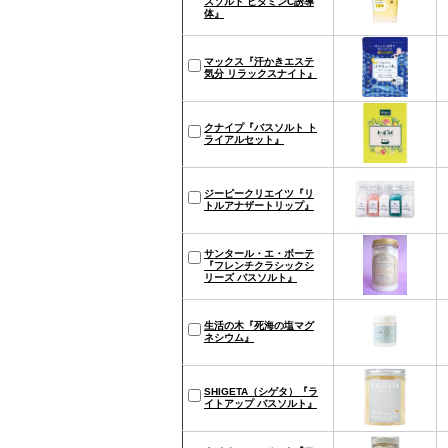
スソルト ビタミンC誘導
体』
マックス『汗かきエステ
気分 リラックスナイト』
クナイプ『バスソルト ト
ライアルセット』
ジーピークリエイツ『リ
トルアナザートリップ』
サンタール・エ・ボーテ
『フレンチクラシックシ
リーズ バスソルト』
生活の木『死海の塩マグ
ネシウム』
SHIGETA（シゲタ）『ラ
イトアップ バスソルト』