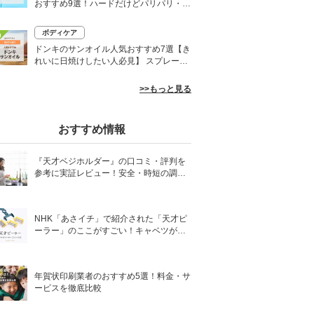
おすすめ9選！ハードだけどパリパリ・白
くならないものも
ボディケア
0
ドンキのサンオイル人気おすすめ7選【き
れいに日焼けしたい人必見】 スプレーや
ローションなど
>>もっと見る
おすすめ情報
『天才ベジホルダー』の口コミ・評判を
参考に実証レビュー！安全・時短の調理
サポートアイテム！
NHK「あさイチ」で紹介された「天才ピ
ーラー」のここがすごい！キャベツがほ
わほわ4枚刃ピーラーの魅力に迫る！
年賀状印刷業者のおすすめ5選！料金・サ
ービスを徹底比較