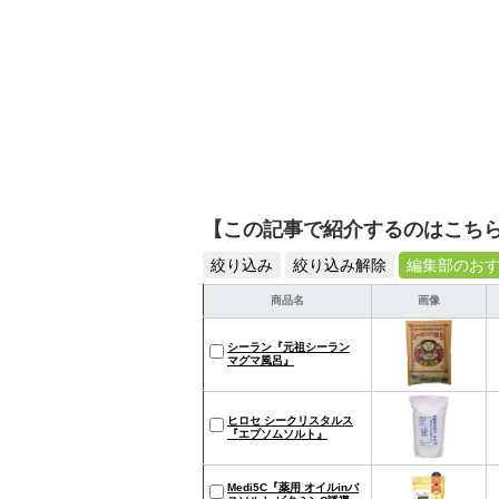
【この記事で紹介するのはこち
絞り込み
絞り込み解除
編集部のお
商品名
画像
シーラン『元祖シーラン
マグマ風呂』
ヒロセ シークリスタルス
『エプソムソルト』
Medi5C『薬用 オイルinバ