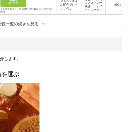
3,960円
アルガンオイ
イ花油、セイ
ニアスピノサ
楽天市場
ル配合でしっ
ヨウハッカ
950g
核油、ニオイ
とり潤う
油、トコフェ
※各社通販サイトの 2024年10月1日時点 での税込
テンジクアオ
ロール
価格
イ油、ローズ
マリー油
比較一覧の続きを見る
介します。
類を選ぶ