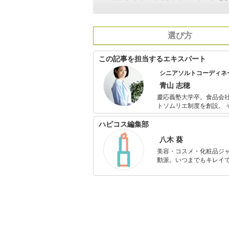
選び方
この記事を担当するエキスパート
シニアソルトコーディネ
青山 志穂
慶応義塾大学卒。食品会
トソムリエ制度を創設。 その後、より多くの人に塩の魅力を伝えるため（社）日本ソルトコーディネ
ーター協会を設立。 養成講座の開催のほか、講演会やイベント、メディア出演を行う。著書に『日本
と世界の塩の図鑑』（あさ出版）、『塩
ハピコス編集部
のコレクションは1200
八木 葵
美容・コスメ・化粧品ジ
動派。いつまでもキレイで
のを紹介するがモットー