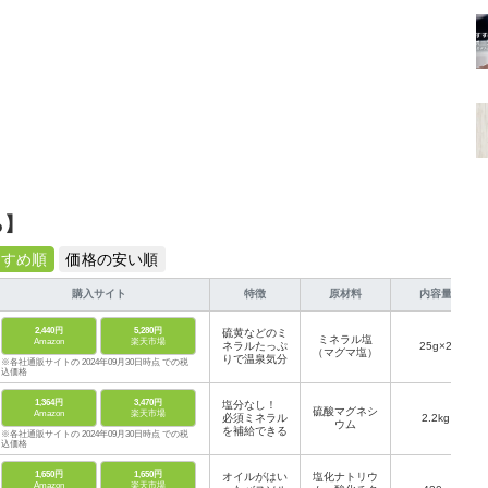
ら】
すすめ順
価格の安い順
購入サイト
特徴
原材料
内容量
2,440円
5,280円
硫黄などのミ
ミネラル塩
Amazon
楽天市場
ネラルたっぷ
25g×2
（マグマ塩）
りで温泉気分
※各社通販サイトの 2024年09月30日時点 での税
込価格
1,364円
3,470円
塩分なし！
硫酸マグネシ
Amazon
楽天市場
必須ミネラル
2.2kg
ウム
を補給できる
※各社通販サイトの 2024年09月30日時点 での税
込価格
1,650円
1,650円
オイルがはい
塩化ナトリウ
Amazon
楽天市場