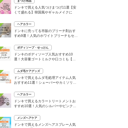
まつげ用品
ドンキで買える人気つけまつげ11選【安
くて盛れる】韓国風やギャルメイクに
ヘアカラー
ドンキに売ってる市販のブリーチ剤おす
すめ9選！人気のホワイトブリーチもセル
フで
ボディソープ・せっけん
ドンキのボディソープ人気おすすめ10
選！大容量ゴートミルクや口コミも【い
い匂いはどれ？】
ムダ毛ケアグッズ
ドンキで買えるムダ毛処理アイテム人気
おすすめ11選！シェーバーやカミソリな
どセルフ除毛に便利
ヘアカラー
ドンキで買えるカラートリートメントお
すすめ10選！人気のシルバーやピンク、
大容量タイプも
メンズヘアケア
ドンキで買えるメンズヘアスプレー人気