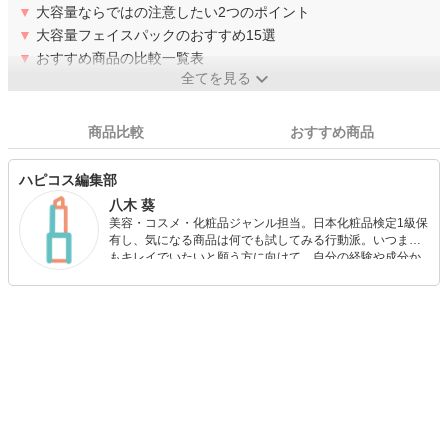
▼
大容量ならではの注意したい2つのポイント
▼
大容量フェイスパックのおすすめ15選
▼
おすすめ商品の比較一覧表
全てを見る
商品比較
おすすめ商品
ハピコス編集部
八木 葵
美容・コスメ・化粧品ジャンル担当。日本化粧品検定1級保
有し、気になる商品は何でも試してみる行動派。いつまで
もキレイでいたいと願う方に向けて、自分の経験や成分か
ら”本当におすすめできる”ものを紹介するがモットーです！