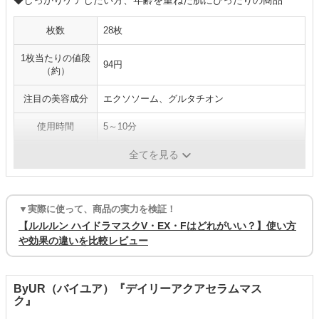
枚数
28枚
1枚当たりの値段
94円
（約）
注目の美容成分
エクソソーム、グルタチオン
使用時間
5～10分
ピンセット
×
全てを見る
▼実際に使って、商品の実力を検証！
【ルルルン ハイドラマスクV・EX・Fはどれがいい？】使い方
や効果の違いを比較レビュー
ByUR（バイユア）『デイリーアクアセラムマス
ク』