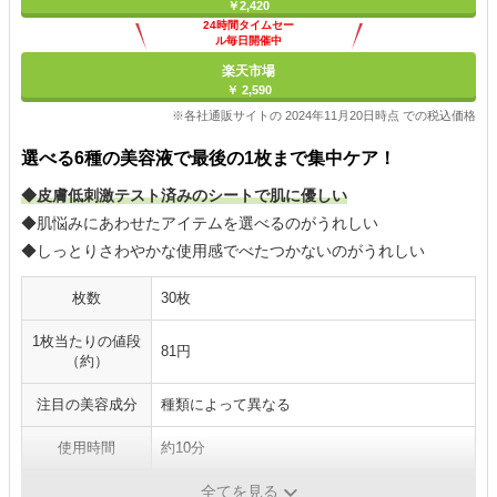
￥2,420
24時間タイムセー
ル毎日開催中
楽天市場
￥ 2,590
※各社通販サイトの 2024年11月20日時点 での税込価格
選べる6種の美容液で最後の1枚まで集中ケア！
◆皮膚低刺激テスト済みのシートで肌に優しい
◆肌悩みにあわせたアイテムを選べるのがうれしい
◆しっとりさわやかな使用感でべたつかないのがうれしい
枚数
30枚
1枚当たりの値段
81円
（約）
注目の美容成分
種類によって異なる
使用時間
約10分
ピンセット
〇
全てを見る