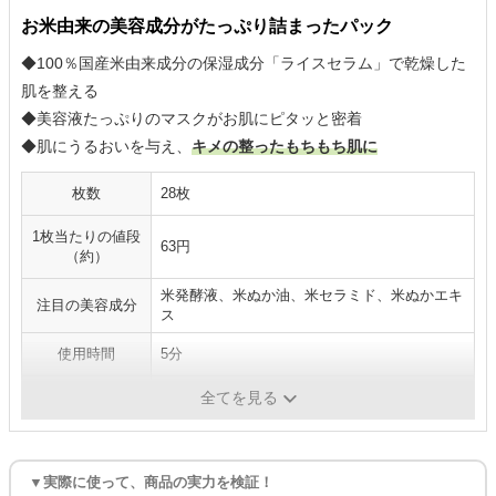
お米由来の美容成分がたっぷり詰まったパック
◆100％国産米由来成分の保湿成分「ライスセラム」で乾燥した
肌を整える
◆美容液たっぷりのマスクがお肌にピタッと密着
◆肌にうるおいを与え、
キメの整ったもちもち肌に
枚数
28枚
1枚当たりの値段
63円
（約）
米発酵液、米ぬか油、米セラミド、米ぬかエキ
注目の美容成分
ス
使用時間
5分
ピンセット
×
全てを見る
▼実際に使って、商品の実力を検証！