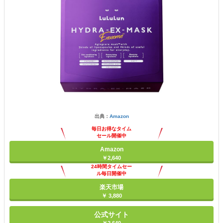
出典：
Amazon
毎日お得なタイム
セール開催中
Amazon
￥2,640
24時間タイムセー
ル毎日開催中
楽天市場
￥ 3,880
公式サイト
￥2,640