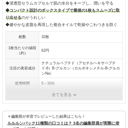
◆浸透型セラムカプセルで肌の水分をキープし、潤いを守る
◆コンパクト設計のボックスタイプで最後の1枚もスムーズに取
り出せる
のがうれしい
◆健やかな皮脂を再現した複合オイルで乾燥やごわつきを防ぐ
枚数
32枚
1枚当たりの値段
62円
（約）
ナチュラルペプチド（アセチルヘキサペプチ
注目の美容成分
ド-8）B-グルカン（カルボキシメチル-B-グルカ
ンNa）
使用時間
5～10分
ピンセット
×
全てを見る
▼編集部が本音でレビューした結果はこちら！
ルルルンパック11種類の口コミは？ 3名の編集部員が実際に使