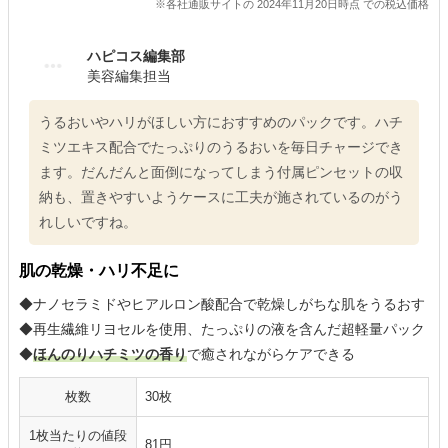
※各社通販サイトの 2024年11月20日時点 での税込価格
ハピコス編集部
美容編集担当
うるおいやハリがほしい方におすすめのパックです。ハチ
ミツエキス配合でたっぷりのうるおいを毎日チャージでき
ます。だんだんと面倒になってしまう付属ピンセットの収
納も、置きやすいようケースに工夫が施されているのがう
れしいですね。
肌の乾燥・ハリ不足に
◆ナノセラミドやヒアルロン酸配合で乾燥しがちな肌をうるおす
◆再生繊維リヨセルを使用、たっぷりの液を含んだ超軽量パック
◆
ほんのりハチミツの香り
で癒されながらケアできる
枚数
30枚
1枚当たりの値段
81円