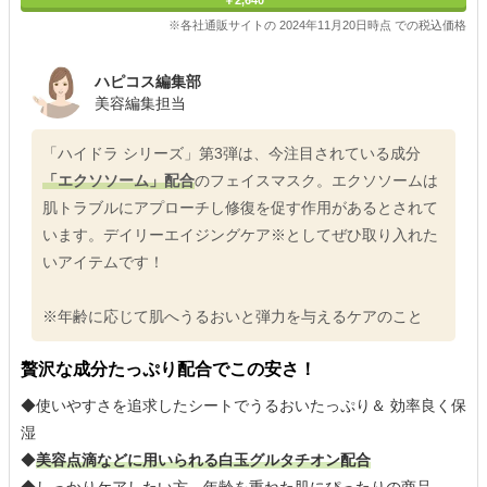
※各社通販サイトの 2024年11月20日時点 での税込価格
ハピコス編集部
美容編集担当
「ハイドラ シリーズ」第3弾は、今注目されている成分
「エクソソーム」配合
のフェイスマスク。エクソソームは
肌トラブルにアプローチし修復を促す作用があるとされて
います。デイリーエイジングケア※としてぜひ取り入れた
いアイテムです！
※年齢に応じて肌へうるおいと弾力を与えるケアのこと
贅沢な成分たっぷり配合でこの安さ！
◆使いやすさを追求したシートでうるおいたっぷり＆ 効率良く保
湿
◆
美容点滴などに用いられる白玉グルタチオン配合
◆しっかりケアしたい方、年齢を重ねた肌にぴったりの商品