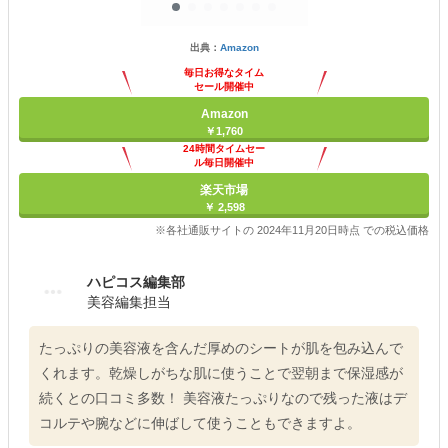
出典：
Amazon
毎日お得なタイム
セール開催中
Amazon
￥1,760
24時間タイムセー
ル毎日開催中
楽天市場
￥ 2,598
※各社通販サイトの 2024年11月20日時点 での税込価格
ハピコス編集部
美容編集担当
たっぷりの美容液を含んだ厚めのシートが肌を包み込んで
くれます。乾燥しがちな肌に使うことで翌朝まで保湿感が
続くとの口コミ多数！ 美容液たっぷりなので残った液はデ
コルテや腕などに伸ばして使うこともできますよ。