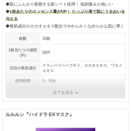
◆肌にふんわり密着する新シート採用！ 低刺激＆心地いい
◆
1枚あたりのエッセンス量がUP！ たっぷり液で肌にうるおいを
与える
◆整肌成分のカカオエキス配合でやわらかくなめらかな肌に導く
枚数
32枚
1枚当たりの値段
55円
（約）
クランベリーペプチド、カカオエキス、ワカメ
注目の美容成分
エキス
使用時間
5～10分
ピンセット
×
全てを見る
ルルルン『ハイドラ EXマスク』