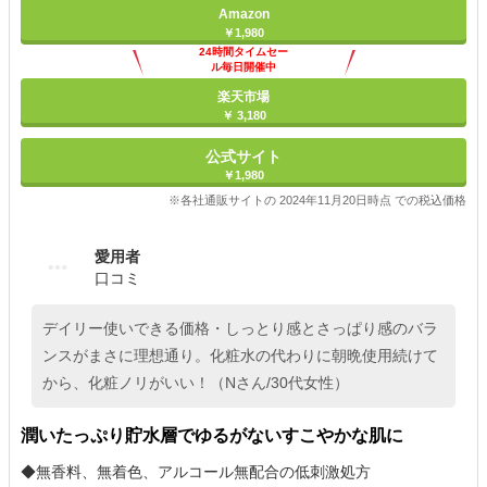
Amazon
￥1,980
24時間タイムセー
ル毎日開催中
楽天市場
￥ 3,180
公式サイト
￥1,980
※各社通販サイトの 2024年11月20日時点 での税込価格
愛用者
口コミ
デイリー使いできる価格・しっとり感とさっぱり感のバラ
ンスがまさに理想通り。化粧水の代わりに朝晩使用続けて
から、化粧ノリがいい！（Nさん/30代女性）
潤いたっぷり貯水層でゆるがないすこやかな肌に
◆無香料、無着色、アルコール無配合の低刺激処方