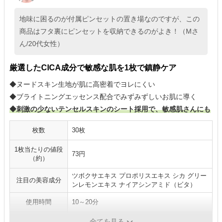
地味に困るのが付属ピンセットの置き場なのですが、この
商品はフタ裏にピンセットを収納できるのがよき！（Mさ
ん/20代女性）
厳選したCICA成分で敏感な肌を1枚で鎮静ケア
◆ヌードスキン生地が肌に高密着でヨレにくい
◆ブライトニングエッセンス配合でみずみずしいお肌に導く
◆刺激の少ないテンセルスキンのシート採用で、敏感肌さんにも
枚数
30枚
1枚当たりの値段
73円
（約）
ツボクサエキス プロポリスエキス シカ グリー
注目の美容成分
ンレモンエキス ナイアシンアミド（ビタ）
使用時間
10～20分
ピンセット
〇
全てを見る