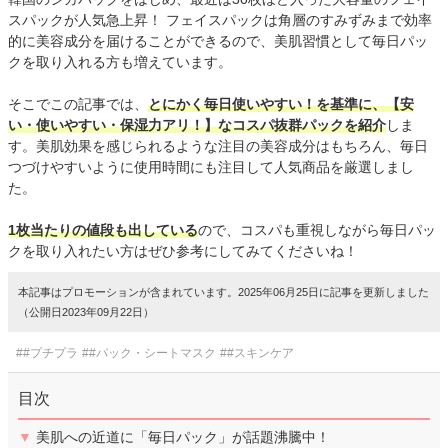
スパックが人気急上昇！ フェイスパックは角層のすみずみまで効率
的に美容成分を届けることができるので、美肌習慣として毎日パッ
クを取り入れる方も増えています。
そこでこの記事では、
とにかく毎日使いやすい！を基準に、【安
い・使いやすい・保湿力アリ！】なコスパ抜群パックを紹介
しま
す。美肌効果を感じられるような注目の美容成分はもちろん、毎日
つづけやすいように使用時間にも注目して人気商品を厳選しまし
た。
1枚当たりの値段も出している
ので、コスパも重視しながら毎日パッ
クを取り入れたい方はぜひ参考にしてみてくださいね！
本記事はプロモーションが含まれています。2025年06月25日に記事を更新しました
（公開日2023年09月22日）
##プチプラ
##パック・シートマスク
##スキンケア
目次
▼
美肌への近道に「毎日パック」が話題沸騰中！