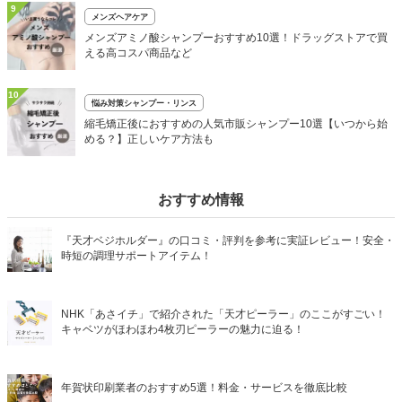
9
メンズヘアケア
メンズアミノ酸シャンプーおすすめ10選！ドラッグストアで買
える高コスパ商品など
10
悩み対策シャンプー・リンス
縮毛矯正後におすすめの人気市販シャンプー10選【いつから始
める？】正しいケア方法も
おすすめ情報
『天才ベジホルダー』の口コミ・評判を参考に実証レビュー！安全・
時短の調理サポートアイテム！
NHK「あさイチ」で紹介された「天才ピーラー」のここがすごい！
キャベツがほわほわ4枚刃ピーラーの魅力に迫る！
年賀状印刷業者のおすすめ5選！料金・サービスを徹底比較