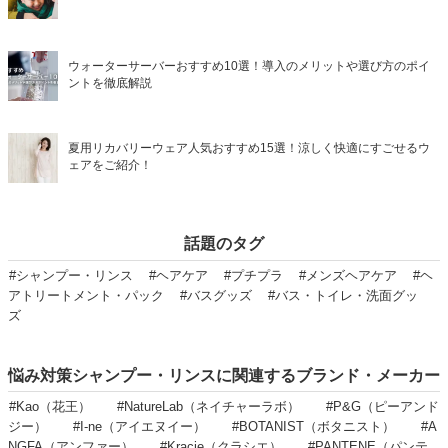
ウォーターサーバーおすすめ10選！導入のメリットや選び方のポイ
ントを徹底解説
夏用リカバリーウェア人気おすすめ15選！涼しく快適にすごせるウ
ェアをご紹介！
話題のタグ
#シャンプー・リンス
#ヘアケア
#プチプラ
#メンズヘアケア
#ヘ
アトリートメント・パック
#バスグッズ
#バス・トイレ・洗面グッ
ズ
悩み対策シャンプー・リンスに関連するブランド・メーカー
#Kao（花王）
#NatureLab（ネイチャーラボ）
#P&G（ピーアンド
ジー）
#I-ne（アイエヌイー）
#BOTANIST（ボタニスト）
#A
NGFA（アンファー）
#Kracie（クラシエ）
#PANTENE（パンテ