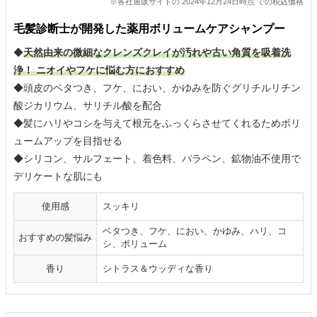
※各社通販サイトの 2024年12月24日時点 での税込価格
毛髪診断士が開発した薬用ボリュームケアシャンプー
◆
天然由来の微細なクレンズクレイが汚れや古い角質を吸着洗
浄！ ニオイやフケに悩む方におすすめ
◆頭皮のベタつき、フケ、におい、かゆみを防ぐグリチルリチン
酸ジカリウム、サリチル酸を配合
◆髪にハリやコシを与えて根元をふっくらさせてくれるためボリ
ュームアップを目指せる
◆シリコン、サルフェート、着色料、パラペン、鉱物油不使用で
デリケートな肌にも
使用感
スッキリ
ベタつき、フケ、におい、かゆみ、ハリ、コ
おすすめの髪悩み
シ、ボリューム
香り
シトラス＆ウッディな香り