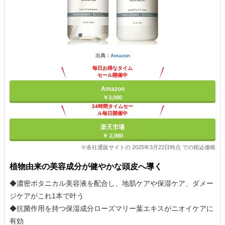
出典：
Amazon
毎日お得なタイム
セール開催中
Amazon
￥3,080
24時間タイムセー
ル毎日開催中
楽天市場
￥ 2,980
※各社通販サイトの 2025年3月22日時点 での税込価格
植物由来の美容成分が健やかな頭皮へ導く
◆濃密ボタニカル美容液を配合し、地肌ケアや保湿ケア、ダメー
ジケアがこれ1本で叶う
◆抗菌作用を持つ保湿成分ローズマリー葉エキスがニオイケアに
有効