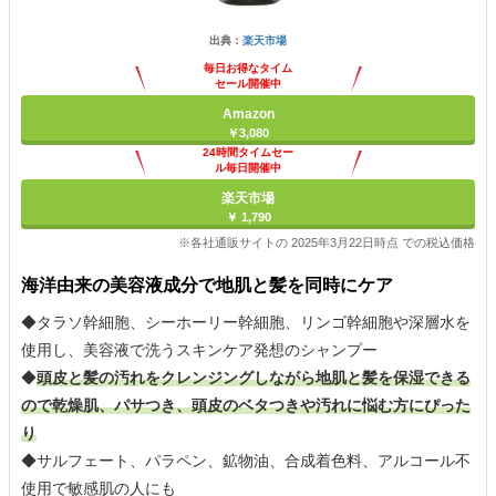
出典：
楽天市場
毎日お得なタイム
セール開催中
Amazon
￥3,080
24時間タイムセー
ル毎日開催中
楽天市場
￥ 1,790
※各社通販サイトの 2025年3月22日時点 での税込価格
海洋由来の美容液成分で地肌と髪を同時にケア
◆タラソ幹細胞、シーホーリー幹細胞、リンゴ幹細胞や深層水を
使用し、美容液で洗うスキンケア発想のシャンプー
◆
頭皮と髪の汚れをクレンジングしながら地肌と髪を保湿できる
ので乾燥肌、パサつき、頭皮のベタつきや汚れに悩む方にぴった
り
◆サルフェート、パラペン、鉱物油、合成着色料、アルコール不
使用で敏感肌の人にも