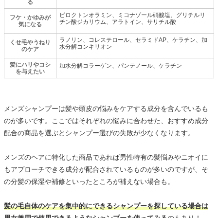
る
ピロクトンオラミン、ミコナゾール硝酸塩、グリチルリ
フケ・かゆみが
チン酸ジカリウム、アラトイン、サリチル酸
気になる
ラノリン、コレステロール、セラミドAP、ケラチン、加
くせ毛やうねり
水分解コンキリオン
のケア
髪にハリやコシ
加水分解コラーゲン、パンテノール、ケラチン
を与えたい
メンズシャンプーは髪や頭皮の悩みをケアする成分を含んでいるも
のが多いです。ここではそれぞれの悩みに合わせた、おすすめ成分
配合の商品を選ぶとシャンプー選びの失敗が少なくなります。
メンズのヘアに特化した商品であれば男性特有の髪悩みやニオイに
もアプローチできる成分が配合されているものが多いのですが、そ
の分髪の保湿や補修といったところが補えない場合も。
髪の毛自体のケアを集中的にできるシャンプーを探している場合は