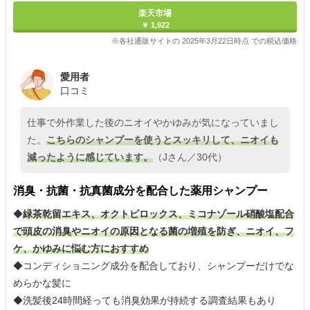
楽天市場
￥ 1,922
※各社通販サイトの 2025年3月22日時点 での税込価格
愛用者
口コミ
仕事で外作業した後のニオイやかゆみが気になっていまし
た。
こちらのシャンプーを使うとスッキリして、ニオイも
減ったように感じています。
（Jさん／30代）
消臭・抗菌・抗真菌成分を配合した薬用シャンプー
◆
緑茶乾留エキス、オクトピロックス、ミコナゾール硝酸塩配合
で頭皮の消臭やニオイの原因となる菌の増殖を防ぎ、ニオイ、フ
ケ、かゆみに悩む方におすすめ
◆コンディショニング成分を配合しており、シャンプーだけでな
めらかな髪に
◆洗髪後24時間経っても消臭効果が持続する調査結果もあり