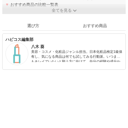
▼
おすすめ商品の比較一覧表
全てを見る
選び方
おすすめ商品
ハピコス編集部
八木 葵
美容・コスメ・化粧品ジャンル担当。日本化粧品検定1級保
有し、気になる商品は何でも試してみる行動派。いつまで
もキレイでいたいと願う方に向けて、自分の経験や成分か
ら”本当におすすめできる”ものを紹介するがモットーです！