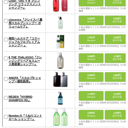
Lebel『IAU イオ クレン
Amazon
楽天市場
ジング リラックスメント
シャンプー』
※各社通販サイトの 2025年3月22日時点 での税
価格
3,520円
3,520円
clayence『クレイスパ 薬
Amazon
楽天市場
用スカルプシャンプー ボ
リュームケア』
※各社通販サイトの 2024年12月24日時点 での税
込価格
1,761円
1,922円
持田ヘルスケア『コラー
Amazon
楽天市場
ジュフルフルプレミアム
シャンプー 』
※各社通販サイトの 2025年3月22日時点 での税
価格
3,080円
1,790円
8 THE THALASSO『クレ
Amazon
楽天市場
ンジングリペア＆スムー
ス美容液シャンプー』
※各社通販サイトの 2025年3月22日時点 での税
価格
6,560円
4,500円
ANGFA『スカルプD シャ
Amazon
楽天市場
ンプー脂性肌用』
※各社通販サイトの 2025年3月22日時点 での税
価格
1,736円
2,744円
REDEN『HYBRID
Amazon
楽天市場
SHAMPOO R2』
※各社通販サイトの 2025年3月22日時点 での税
価格
2,850円
1,540円
Number.S『うねりコント
Amazon
楽天市場
ロール シャンプー』
※各社通販サイトの 2025年3月22日時点 での税
価格