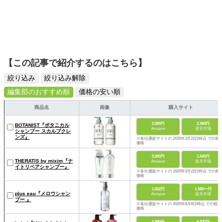
【この記事で紹介するのはこちら】
絞り込み
絞り込み解除
編集部のおすすめ順
価格の安い順
商品名
画像
購入サイト
3,080円
2,980円
BOTANIST『ボタニカル
Amazon
楽天市場
シャンプー スカルプクレ
ンズ』
※各社通販サイトの 2025年3月22日時点 での税
価格
3,080円
1,540円
THERATIS by mixim『ナ
Amazon
楽天市場
イトリペアシャンプー』
※各社通販サイトの 2025年3月22日時点 での税
価格
1,652円
1,980〜円
plus eau『メロウシャン
Amazon
楽天市場
プー 』
※各社通販サイトの 2025年8月8日時点 での税込
価格
4,890円
5,930円