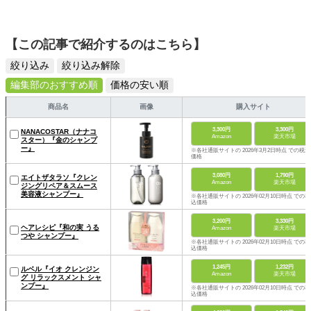
【この記事で紹介するのはこちら】
絞り込み
絞り込み解除
編集部のおすすめ順
価格の安い順
商品名
画像
購入サイト
3,300円
3,300円
NANACOSTAR（ナナコ
Amazon
楽天市場
スター）『金のシャンプ
ー』
※各社通販サイトの 2026年3月2日時点 での税込
価格
3,080円
1,790円
エイトザタラソ『クレン
Amazon
楽天市場
ジングリペア＆スムース
美容液シャンプー』
※各社通販サイトの 2026年02月10日時点 での税
込価格
3,200円
3,330円
ヘアレシピ『和の実 うる
Amazon
楽天市場
つや シャンプー』
※各社通販サイトの 2026年02月10日時点 での税
込価格
1,245円
1,232円
ルベル『イオ クレンジン
Amazon
楽天市場
グ リラックスメント シャ
ンプー』
※各社通販サイトの 2026年02月10日時点 での税
込価格