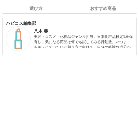
選び方
おすすめ商品
ハピコス編集部
八木 葵
美容・コスメ・化粧品ジャンル担当。日本化粧品検定1級保
有し、気になる商品は何でも試してみる行動派。いつまで
もキレイでいたいと願う方に向けて、自分の経験や成分か
ら”本当におすすめできる”ものを紹介するがモットーです！