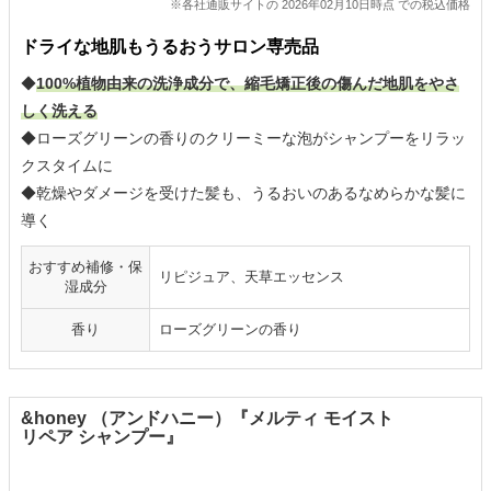
※各社通販サイトの 2026年02月10日時点 での税込価格
ドライな地肌もうるおうサロン専売品
◆
100%植物由来の洗浄成分で、縮毛矯正後の傷んだ地肌をやさ
しく洗える
◆ローズグリーンの香りのクリーミーな泡がシャンプーをリラッ
クスタイムに
◆乾燥やダメージを受けた髪も、うるおいのあるなめらかな髪に
導く
おすすめ補修・保
リピジュア、天草エッセンス
湿成分
香り
ローズグリーンの香り
&honey （アンドハニー）『メルティ モイスト
リペア シャンプー』