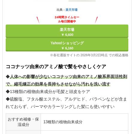
出典：
楽天市場
24時間タイムセー
ル毎日開催中
楽天市場
￥ 6,600
Yahoo!ショッピング
￥ 6,160
※各社通販サイトの 2026年3月2日時点 での税込価格
ココナッツ由来のアミノ酸で髪をやさしくケア
◆
人体への影響が少ないココナッツ由来のアミノ酸系界面活性剤
で、縮毛矯正の効果を長持ちさせながら汚れを洗い流す
◆13種類の植物由来成分が毛髪と頭皮をケア
◆硫酸塩、フタル酸エステル、アルデヒド、パラベンなどが含ま
れておらず、パーマやカラーリングした髪にも使いやすい
おすすめ補修・保
13種類の植物由来成分
湿成分