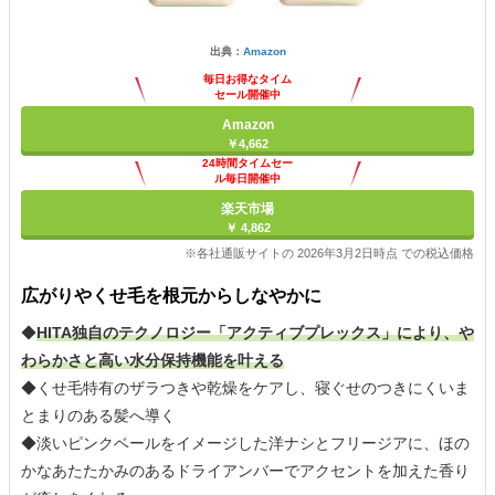
出典：
Amazon
毎日お得なタイム
セール開催中
Amazon
￥4,662
24時間タイムセー
ル毎日開催中
楽天市場
￥ 4,862
※各社通販サイトの 2026年3月2日時点 での税込価格
広がりやくせ毛を根元からしなやかに
◆
HITA独自のテクノロジー「アクティブプレックス」により、や
わらかさと高い水分保持機能を叶える
◆くせ毛特有のザラつきや乾燥をケアし、寝ぐせのつきにくいま
とまりのある髪へ導く
◆淡いピンクベールをイメージした洋ナシとフリージアに、ほの
かなあたたかみのあるドライアンバーでアクセントを加えた香り