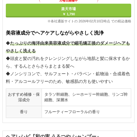
ル毎日開催中
楽天市場
￥ 1,790
※各社通販サイトの 2026年02月10日時点 での税込価格
美容液成分でヘアケアしながらやさしく洗浄
◆
たっぷりの海洋由来美容液成分で縮毛矯正後のダメージヘアも
やさしく洗える
◆頭皮と髪の汚れをクレンジングしながら地肌と髪に保水するか
ら、するんとさらさらまとまる髪へ
◆ノンシリコンで、サルフェート・パラベン・鉱物油・合成着色
料・アルコールフリーのため、敏感肌の方も使いやすい
おすすめ補修・保
タラソ幹細胞、シーホーリー幹細胞、リンゴ幹
湿成分
細胞、深層水
香り
フルーティーフローラルの香り
ヘアレシピ『和の実 うるつや シャンプー』