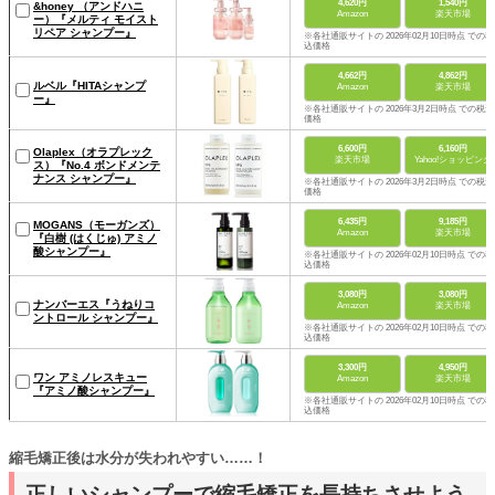
4,620円
1,540円
&honey （アンドハニ
Amazon
楽天市場
ー）『メルティ モイスト
リペア シャンプー』
※各社通販サイトの 2026年02月10日時点 での税
込価格
4,662円
4,862円
ルベル『HITAシャンプ
Amazon
楽天市場
ー』
※各社通販サイトの 2026年3月2日時点 での税込
価格
6,600円
6,160円
Olaplex（オラプレック
楽天市場
Yahoo!ショッピング
ス）『No.4 ボンドメンテ
ナンス シャンプー』
※各社通販サイトの 2026年3月2日時点 での税込
価格
6,435円
9,185円
MOGANS（モーガンズ）
Amazon
楽天市場
『白樹 (はくじゅ) アミノ
酸シャンプー』
※各社通販サイトの 2026年02月10日時点 での税
込価格
3,080円
3,080円
ナンバーエス『うねりコ
Amazon
楽天市場
ントロール シャンプー』
※各社通販サイトの 2026年02月10日時点 での税
込価格
3,300円
4,950円
ワン アミノレスキュー
Amazon
楽天市場
『アミノ酸シャンプー』
※各社通販サイトの 2026年02月10日時点 での税
込価格
縮毛矯正後は水分が失われやすい……！
正しいシャンプーで縮毛矯正を長持ちさせよう