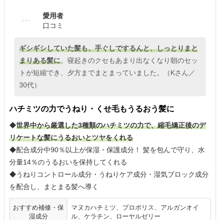
愛用者
口コミ
ギシギシしていた髪も、手ぐしでするんと、しっとりまと
まりある髪に
。寝起きのクセもあまり出なくなり朝のセッ
トが短縮でき、夕方までまとまっていました。（Kさん／
30代）
ハチミツの力でうねり・くせ毛もうるおう髪に
◆
世界中から厳選した3種類のハチミツの力で、縮毛矯正後のデ
リケートな髪にうるおいとツヤをくれる
◆配合成分中90％以上が保湿・保護成分！ 髪を包んで守り、水
分量14％のうるおいを保持してくれる
◆うねりコントロール成分・うねりケア成分・湿気ブロック成分
を配合し、まとまる髪へ導く
おすすめ補修・保
マヌカハチミツ、プロポリス、アルガンオイ
湿成分
ル、ケラチン、ローヤルゼリー