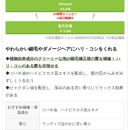
Amazon
￥6,435
24時間タイムセー
ル毎日開催中
楽天市場
￥ 9,185
※各社通販サイトの 2026年02月10日時点 での税込価格
やわらかい細毛やダメージヘアにハリ・コシをくれる
◆
植物由来成分のクリーミーな泡が縮毛矯正後の髪を補修！ ハ
リ・コシのある髪を目指せる
◆ツバキ油やハイビスカス花エキスを配合し、髪の芯からみずみ
ずしくうるおう
◆ビャクダン油を配合し、深みのある甘い香りにリラックス効果
がある
おすすめ補修・保
ツバキ油、ハイビスカス花エキス
湿成分
香り
ウッディでほのかに甘い香り