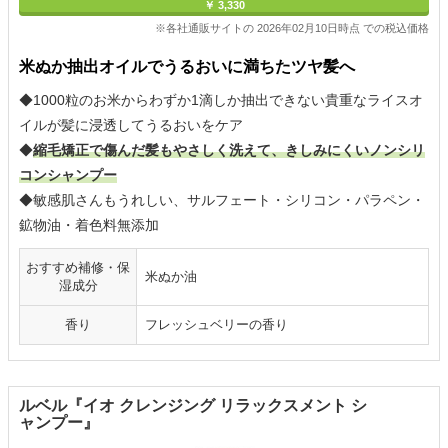
￥ 3,330
※各社通販サイトの 2026年02月10日時点 での税込価格
米ぬか抽出オイルでうるおいに満ちたツヤ髪へ
◆1000粒のお米からわずか1滴しか抽出できない貴重なライスオ
イルが髪に浸透してうるおいをケア
◆
縮毛矯正で傷んだ髪もやさしく洗えて、きしみにくいノンシリ
コンシャンプー
◆敏感肌さんもうれしい、サルフェート・シリコン・パラペン・
鉱物油・着色料無添加
おすすめ補修・保
米ぬか油
湿成分
香り
フレッシュベリーの香り
ルベル『イオ クレンジング リラックスメント シ
ャンプー』