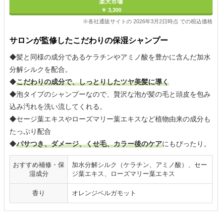
楽天市場
￥ 3,300
※各社通販サイトの 2026年3月2日時点 での税込価格
サロンが監修したこだわりの保湿シャンプー
◆髪と同様の成分であるケラチンやアミノ酸を豊かに含んだ加水
分解シルクを配合。
◆
こだわりの成分で、しっとりしたツヤ美髪に導く
◆泡タイプのシャンプーなので、贅沢な泡が髪の毛と頭皮を包み
込み汚れを洗い流してくれる。
◆セージ葉エキスやローズマリー葉エキスなど植物由来の成分も
たっぷり配合
◆
パサつき、ダメージ、くせ毛、カラー後のケア
にもぴったり。
おすすめ補修・保
加水分解シルク（ケラチン、アミノ酸）、セー
湿成分
ジ葉エキス、ローズマリー葉エキス
香り
オレンジベルガモット