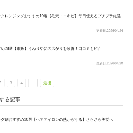
クレンジングおすすめ10選【毛穴・ニキビ】毎日使えるプチプラ厳選
更新日:2026/04/24
め28選【市販】うねりや髪の広がりを改善！口コミも紹介
更新日:2026/04/20
2
3
4
...
最後
連する記事
グ剤おすすめ10選【ヘアアイロンの熱から守る】さらさら美髪へ