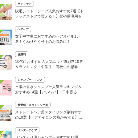
ボディケア
脱毛シート・テープ人気おすすめ7選【ド
ラッグストアで買える！】髭や眉毛用も
ヘアケア
女子中学生におすすめのヘアオイル15
選！うねりやくせ毛のお悩みに！
洗顔料
10代におすすめの人気ニキビ洗顔料10選
＆ランキング！中学生・高校生の思春期
ニキビに
シャンプー・リンス
市販の香水シャンプー人気ランキング＆
おすすめ14選【いい匂い】1日中香る＆
ドラックストア商品も
整髪料・スタイリング剤
ストレートヘア用スタイリング剤おすす
め10選【ヘアアイロンの熱から守る】さ
らさら美髪へ
メンズヘアケア
メンズくせ毛シャンプーおすすめ14選