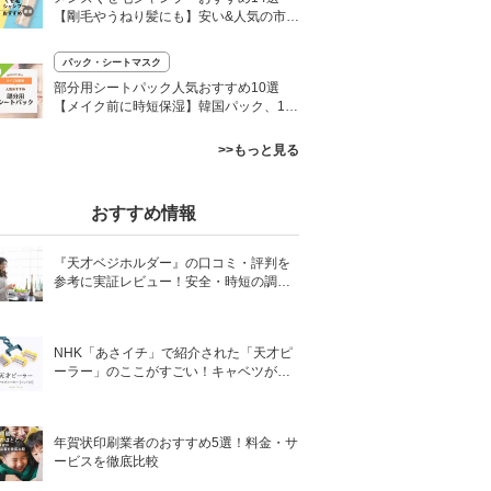
【剛毛やうねり髪にも】安い&人気の市販
品も紹介
パック・シートマスク
0
部分用シートパック人気おすすめ10選
【メイク前に時短保湿】韓国パック、10
0枚入りも
>>もっと見る
おすすめ情報
『天才ベジホルダー』の口コミ・評判を
参考に実証レビュー！安全・時短の調理
サポートアイテム！
NHK「あさイチ」で紹介された「天才ピ
ーラー」のここがすごい！キャベツがほ
わほわ4枚刃ピーラーの魅力に迫る！
年賀状印刷業者のおすすめ5選！料金・サ
ービスを徹底比較