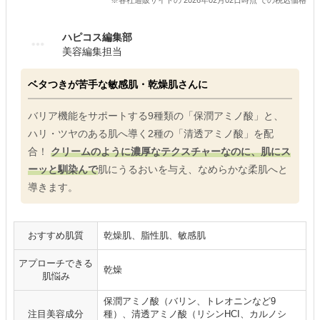
※各社通販サイトの 2026年02月02日時点 での税込価格
ハピコス編集部
美容編集担当
ベタつきが苦手な敏感肌・乾燥肌さんに
バリア機能をサポートする9種類の「保潤アミノ酸」と、
ハリ・ツヤのある肌へ導く2種の「清透アミノ酸」を配
合！
クリームのように濃厚なテクスチャーなのに、肌にス
ーッと馴染んで
肌にうるおいを与え、なめらかな柔肌へと
導きます。
おすすめ肌質
乾燥肌、脂性肌、敏感肌
アプローチできる
乾燥
肌悩み
保潤アミノ酸（バリン、トレオニンなど9
注目美容成分
種）、清透アミノ酸（リシンHCI、カルノシ