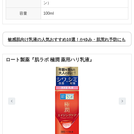
ン）
容量
100ml
敏感肌向け乳液の人気おすすめ10選！かゆみ・肌荒れ予防にも
ロート製薬『肌ラボ 極潤 薬用ハリ乳液』