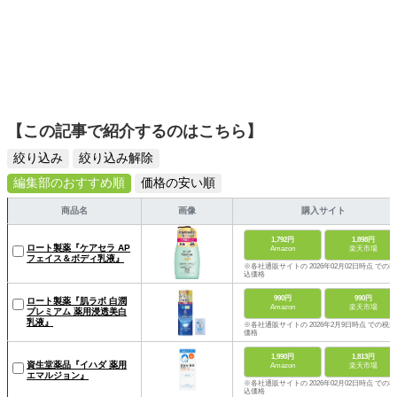
【この記事で紹介するのはこちら】
絞り込み
絞り込み解除
編集部のおすすめ順
価格の安い順
商品名
画像
購入サイト
1,792円
1,898円
ロート製薬『ケアセラ AP
Amazon
楽天市場
フェイス＆ボディ乳液』
※各社通販サイトの 2026年02月02日時点 での税
込価格
990円
990円
ロート製薬『肌ラボ 白潤
Amazon
楽天市場
プレミアム 薬用浸透美白
乳液』
※各社通販サイトの 2026年2月9日時点 での税込
価格
1,990円
1,813円
資生堂薬品『イハダ 薬用
Amazon
楽天市場
エマルジョン』
※各社通販サイトの 2026年02月02日時点 での税
込価格