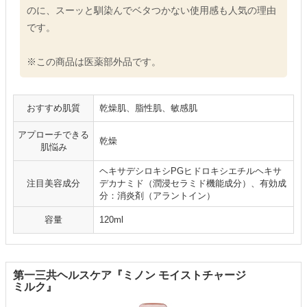
のに、スーッと馴染んでベタつかない使用感も人気の理由
です。
※この商品は医薬部外品です。
おすすめ肌質
乾燥肌、脂性肌、敏感肌
アプローチできる
乾燥
肌悩み
ヘキサデシロキシPGヒドロキシエチルヘキサ
注目美容成分
デカナミド（潤浸セラミド機能成分）、有効成
分：消炎剤（アラントイン）
容量
120ml
第一三共ヘルスケア『ミノン モイストチャージ
ミルク』