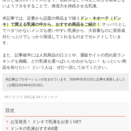
いようフタをすることで、保湿力を持続させる乳液。
本記事では、定番から話題の商品まで揃う
ドン・キホーテ（ドン
キ）で買える乳液の中から、おすすめ商品をご紹介！
サッパリとし
てベタつかないメンズも使いやすい乳液から、大容量なのに美容成
分たっぷりでしっかり保湿してくれるものまでセレクトしていま
す。
また、記事後半には人気商品の口コミや、通販サイトの売れ筋ラン
キングも掲載。どの乳液を選べばいいかわからない！ もっといい商
品を知りたい！ という人は、ぜひ一読してみてください。
本記事はプロモーションが含まれています。2026年02月12日に記事を更新しました
（公開日2024年02月13日）
##プチプラ
##乳液
##スキンケア
目次
▼
お宝発見！ ドンキで乳液をお安くGET
▼
ドンキの乳液おすすめ8選