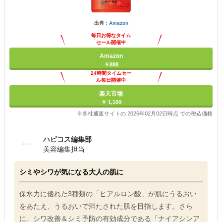
出典：
Amazon
毎日お得なタイム
セール開催中
Amazon
￥888
24時間タイムセー
ル毎日開催中
楽天市場
￥ 1,100
※各社通販サイトの 2026年02月02日時点 での税込価格
ハピコス編集部
美容編集担当
シミやシワが気になる大人の肌に
保水力に優れた3種類の「ヒアルロン酸」が肌にうるおい
をあたえ、うるおいで満たされた肌を目指します。さら
に、シワ改善＆シミ予防の有効成分である「ナイアシンア