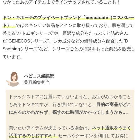
なかったあのアイテムまでラインナップされていることも！
ドン・キホーテのプライベートブランド「cosparade（コスパレー
ド）」
ではスキンケア製品をメインに取り扱っており、肌を潤して
整える“ハトムギシリーズ”や、贅沢な成分をたっぷりと詰め込ん
だ“GENECOSシリーズ”、シカ成分などの鎮静成分を配合した“D
Soothingシリーズ”など、シリーズごとの特徴をもった商品を販売し
ています。
ハピコス編集部
美容編集担当
ドラッグストアには置いていないような、お宝がみつかること
もあるドンキですが、行き慣れていないと、
目的の商品がどこ
にあるのかわからず、探すのに時間がかかってしまうかも…
。
買いたいアイテムが決まっている場合は、
ネット通販をうまく
活用するのもおすすめ！
セールやクーポンを利用してお得に