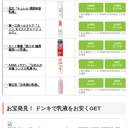
2,580円
1,760円
花王『キュレル 潤浸保湿
Amazon
楽天市場
乳液』
※各社通販サイトの 2026年2月9日時点 での税込
価格
2,090円
2,310円
第一三共ヘルスケア『ミ
Amazon
楽天市場
ノン モイストチャージ ミ
ルク』
※各社通販サイトの 2026年02月02日時点 での税
込価格
888円
1,100円
ロート製薬『肌ラボ 極潤
Amazon
楽天市場
薬用ハリ乳液』
※各社通販サイトの 2026年02月02日時点 での税
込価格
792円
820円
SANA（サナ）『なめらか
Amazon
楽天市場
本舗 リンクル乳液 N』
※各社通販サイトの 2026年02月02日時点 での税
込価格
827円
870円
Amazon
楽天市場
菊正宗『日本酒の乳液』
※各社通販サイトの 2026年02月02日時点 での税
込価格
お宝発見！ ドンキで乳液をお安くGET