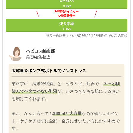
Amazon
￥827
24時間タイムセー
ル毎日開催中
楽天市場
￥ 870
※各社通販サイトの 2026年02月02日時点 での税込価格
ハピコス編集部
美容編集担当
大容量＆ポンプ式ボトルでノンストレス
菊正宗の「純米吟醸酒」と「セラミド」配合で、
スッと馴
染んでベタつかない乳液
が、かさつきがちな肌にうるおい
を届けてくれます。
また、なんと言っても
380mlと大容量
なのが嬉しいポイン
ト！ケチケチせずに全顔・全身に使いたい方におすすめで
す。