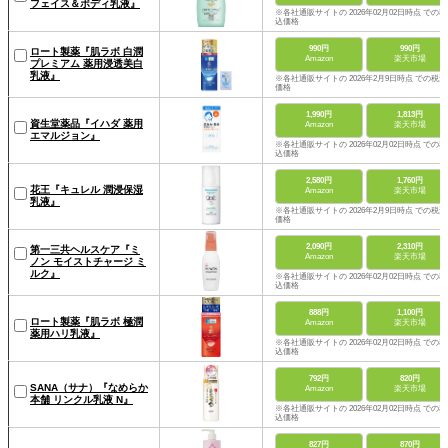
フェイス＆ボディ乳液』
※各社通販サイトの 2026年02月02日時点 での税
込価格
990円
990円
ロート製薬『肌ラボ 白潤
Amazon
楽天市場
プレミアム 薬用浸透美白
乳液』
※各社通販サイトの 2026年2月9日時点 での税込
価格
1,990円
1,813円
資生堂薬品『イハダ 薬用
Amazon
楽天市場
エマルジョン』
※各社通販サイトの 2026年02月02日時点 での税
込価格
2,580円
1,760円
花王『キュレル 潤浸保湿
Amazon
楽天市場
乳液』
※各社通販サイトの 2026年2月9日時点 での税込
価格
2,090円
2,310円
第一三共ヘルスケア『ミ
Amazon
楽天市場
ノン モイストチャージ ミ
ルク』
※各社通販サイトの 2026年02月02日時点 での税
込価格
888円
1,100円
ロート製薬『肌ラボ 極潤
Amazon
楽天市場
薬用ハリ乳液』
※各社通販サイトの 2026年02月02日時点 での税
込価格
792円
820円
SANA（サナ）『なめらか
Amazon
楽天市場
本舗 リンクル乳液 N』
※各社通販サイトの 2026年02月02日時点 での税
込価格
827円
870円