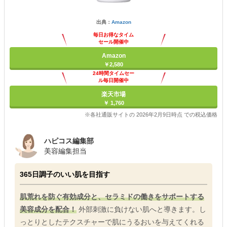
出典：
Amazon
毎日お得なタイム
セール開催中
Amazon
￥2,580
24時間タイムセー
ル毎日開催中
楽天市場
￥ 1,760
※各社通販サイトの 2026年2月9日時点 での税込価格
ハピコス編集部
美容編集担当
365日調子のいい肌を目指す
肌荒れを防ぐ有効成分と、セラミドの働きをサポートする
美容成分を配合！
外部刺激に負けない肌へと導きます。し
っとりとしたテクスチャーで肌にうるおいを与えてくれる