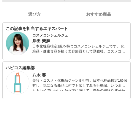
選び方
おすすめ商品
この記事を担当するエキスパート
コスメコンシェルジュ
岸田 茉麻
日本化粧品検定1級を持つコスメコンシェルジュです。 化
粧品・健康食品を扱う美容部員として勤務後、コスメコン
シェルジュとして美容コラムの作成や情報サイトの監修、
化粧品会社様の社内向けテキスト作成など幅広く活動して
います。 大切にしているのは「消費者目線でものを考える
ハピコス編集部
こと」。美容部員時代に培ったカウンセリング経験をもと
八木 葵
に、読者のニーズに合うグッズを見極め、みなさんに良い
美容・コスメ・化粧品ジャンル担当。日本化粧品検定1級保
情報をお届けします。
有し、気になる商品は何でも試してみる行動派。いつまで
もキレイでいたいと願う方に向けて、自分の経験や成分か
ら”本当におすすめできる”ものを紹介するがモットーです！