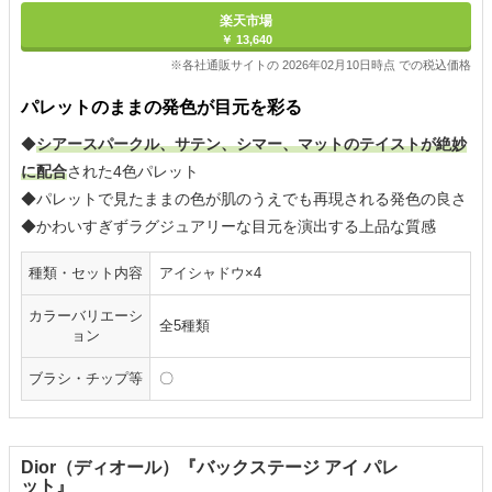
楽天市場
￥ 13,640
※各社通販サイトの 2026年02月10日時点 での税込価格
パレットのままの発色が目元を彩る
◆
シアースパークル、サテン、シマー、マットのテイストが絶妙
に配合
された4色パレット
◆パレットで見たままの色が肌のうえでも再現される発色の良さ
◆かわいすぎずラグジュアリーな目元を演出する上品な質感
種類・セット内容
アイシャドウ×4
カラーバリエーシ
全5種類
ョン
ブラシ・チップ等
〇
Dior（ディオール）『バックステージ アイ パレ
ット』