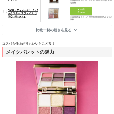
※各社通販サイトの 2026年02月10日時点 での税
込価格
7,353円
DIOR（ディオール）『 バ
Amazon
ックステージ フェイス グ
ロウ パレット』
※各社通販サイトの 2026年2月27日時点 での税
価格
比較一覧の続きを見る
コスパも仕上がりもいいとこどり！
メイクパレットの魅力