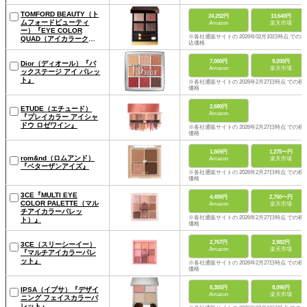
TOMFORD BEAUTY（ト
24,252円
13,640円
ムフォードビューティ
Amazon
楽天市場
ー）『EYE COLOR
※各社通販サイトの 2026年02月10日時点 での税
QUAD（アイカラークォ
込価格
ード）』
7,000円
9,200円
Dior（ディオール）『バ
Amazon
楽天市場
ックステージ アイ パレッ
ト』
※各社通販サイトの 2026年2月27日時点 での税
価格
2,680円
ETUDE（エチュード）
Amazon
『プレイカラー アイシャ
ドウ ロゼワイン』
※各社通販サイトの 2026年2月27日時点 での税
価格
1,569円
1,275〜円
rom&nd（ロムアンド）
Amazon
楽天市場
『ベターザンアイズ』
※各社通販サイトの 2026年2月27日時点 での税
価格
3CE『MULTI EYE
4,499円
2,750〜円
COLOR PALETTE（マル
Amazon
楽天市場
チアイカラーパレッ
※各社通販サイトの 2026年2月27日時点 での税
ト）』
価格
2,767円
2,982円
3CE（スリーシーイー）
Amazon
楽天市場
『マルチアイカラーパレ
ット』
※各社通販サイトの 2026年2月27日時点 での税
価格
6,355円
8,096円
IPSA（イプサ）『デザイ
Amazon
楽天市場
ニング フェイスカラーパ
レット』