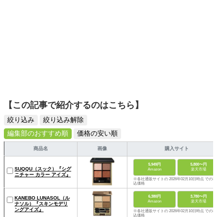
【この記事で紹介するのはこちら】
絞り込み
絞り込み解除
編集部のおすすめ順
価格の安い順
商品名
画像
購入サイト
5,949円
5,800〜円
SUQQU（スック）『シグ
Amazon
楽天市場
ニチャー カラー アイズ』
※各社通販サイトの 2026年02月10日時点 での税
込価格
6,380円
3,780〜円
KANEBO LUNASOL（ル
Amazon
楽天市場
ナソル）『スキンモデリ
ングアイズ』
※各社通販サイトの 2026年02月10日時点 での税
込価格