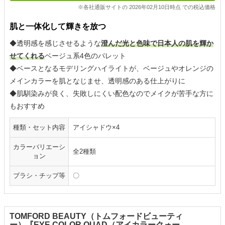
※各社通販サイトの 2026年02月10日時点 での税込価格
肌と一体化して輝きを放つ
◆透明感を感じさせるような
澄んだ光と色味で日本人の肌を輝か
せてくれる
ベージュ系4色のパレット
◆ベースとなるモデリングハイライトが、ベージュやオレンジの
メインカラーを肌となじませ、透明感のある仕上がりに
◆肌馴染みが良く、失敗しにくい配色なのでメイクが苦手な方に
もおすすめ
種類・セット内容
アイシャドウ×4
カラーバリエーシ
全2種類
ョン
ブラシ・チップ等
〇
TOMFORD BEAUTY（トムフォードビューティ
ー）『EYE COLOR QUAD（アイカラークォー