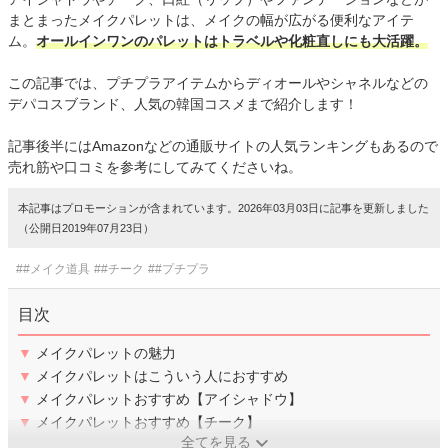
まとまったメイクパレットは、メイクの幅が広がる便利なアイテ
ム。
オールインワンのパレットはトラベルや化粧直しにも大活躍。
この記事では、プチプラアイテムからディオールやシャネルなどの
デパコスブランド、人気の韓国コスメまで紹介します！
記事後半にはAmazonなどの通販サイトの人気ランキングもあるので
売れ筋や口コミを参考にしてみてくださいね。
本記事はプロモーションが含まれています。2026年03月03日に記事を更新しました
（公開日2019年07月23日）
##メイク道具
##チーク
##プチプラ
目次
▼
メイクパレットの魅力
▼
メイクパレットはこういう人におすすめ
▼
メイクパレットおすすめ【アイシャドウ】
▼
メイクパレットおすすめ【チーク】
全てを見る