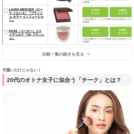
込価格
LAURA MERCIER（ロー
4,700円
5,380円
ラ メルシエ）『ブラッシ
Amazon
楽天市場
ュ カラー インフュージョ
※各社通販サイトの 2024年11月11日時点 での税
ン』
込価格
6,525円
6,800円
KOSE（コーセー）コス
Amazon
楽天市場
メデコルテ『AQ ブラッシ
ュ』
※各社通販サイトの 2024年11月11日時点 での税
込価格
比較一覧の続きを見る
可愛いだけじゃない！
20代のオトナ女子に似合う「チーク」とは？