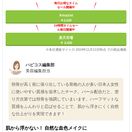
毎日お得なタイム
セール開催中
Amazon
￥2,520
24時間タイムセー
ル毎日開催中
楽天市場
￥ 2,420
※各社通販サイトの 2024年11月11日時点 での税込価格
ハピコス編集部
美容編集担当
頬骨が高く前に張り出している骨格の人が多い日本人女性
に使いやすい質感を追求したチーク。パール配合だと、塗
り方次第では頬骨を強調していまいます。ハーフマットな
質感をふんわりと忍ばせることで、肌から浮きにくく自然
な仕上がりを実現できます！
肌から浮かない！ 自然な血色メイクに