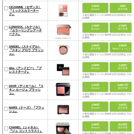
2,350円
748円
CEZANNE（セザンヌ）
Amazon
楽天市場
『ミックスカラーチー
ク』
※各社通販サイトの 2024年11月11日時点 での税
込価格
2,750円
2,750円
LUNASOL（ルナソル）
Amazon
楽天市場
『カラーリングシアーチ
ークス』
※各社通販サイトの 2024年11月11日時点 での税
込価格
3,300円
3,300円
SNIDEL（スナイデル）
楽天市場
Yahoo!ショッピング
『スキン グロウ ブラッシ
ュ』
※各社通販サイトの 2024年11月11日時点 での税
込価格
2,520円
2,420円
&be（アンドビー）『プ
Amazon
楽天市場
レストチーク』
※各社通販サイトの 2024年11月11日時点 での税
込価格
8,415円
6,580〜円
DIOR（ディオール）『ス
Amazon
楽天市場
キン ルージュ ブラッシ
ュ』
※各社通販サイトの 2024年11月11日時点 での税
込価格
3,390円
3,821円
NARS（ナーズ）『ブラッ
Amazon
楽天市場
シュ』
※各社通販サイトの 2024年11月11日時点 での税
込価格
8,600円
25,630円
CHANEL（シャネル）
Amazon
楽天市場
『ジュ コントゥラスト』
※各社通販サイトの 2024年11月11日時点 での税