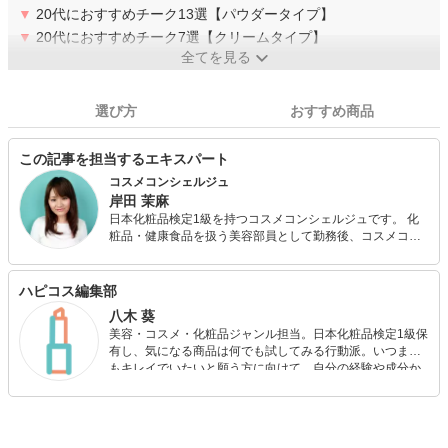
▼
20代におすすめチーク13選【パウダータイプ】
▼
20代におすすめチーク7選【クリームタイプ】
全てを見る
選び方
おすすめ商品
この記事を担当するエキスパート
コスメコンシェルジュ
岸田 茉麻
日本化粧品検定1級を持つコスメコンシェルジュです。 化
粧品・健康食品を扱う美容部員として勤務後、コスメコン
シェルジュとして美容コラムの作成や情報サイトの監修、
化粧品会社様の社内向けテキスト作成など幅広く活動して
います。 大切にしているのは「消費者目線でものを考える
ハピコス編集部
こと」。美容部員時代に培ったカウンセリング経験をもと
八木 葵
に、読者のニーズに合うグッズを見極め、みなさんに良い
美容・コスメ・化粧品ジャンル担当。日本化粧品検定1級保
情報をお届けします。
有し、気になる商品は何でも試してみる行動派。いつまで
もキレイでいたいと願う方に向けて、自分の経験や成分か
ら”本当におすすめできる”ものを紹介するがモットーです！