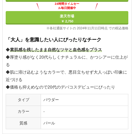
24時間タイムセー
ル毎日開催中
楽天市場
￥ 2,750
※各社通販サイトの 2024年11月11日時点 での税込価格
「大人」を意識したい人にぴったりなチーク
◆
素肌感を残したまま自然なツヤと血色感をプラス
◆厚塗り感がなく20代らしくナチュラルに、かつシアーに仕上が
る
◆肌に溶け込むようなカラーで、悪目立ちせず大人っぽい印象に
近づける
◆価格も抑えめなので20代のデパコスデビューにぴったり
タイプ
パウダー
カラー
-
質感
パール