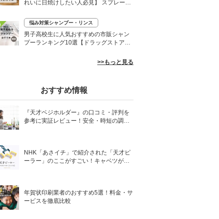
れいに日焼けしたい人必見】 スプレーや
ローションなど
悩み対策シャンプー・リンス
0
男子高校生に人気おすすめの市販シャン
プーランキング10選【ドラッグストア】
さらさらヘアに
>>もっと見る
おすすめ情報
『天才ベジホルダー』の口コミ・評判を
参考に実証レビュー！安全・時短の調理
サポートアイテム！
NHK「あさイチ」で紹介された「天才ピ
ーラー」のここがすごい！キャベツがほ
わほわ4枚刃ピーラーの魅力に迫る！
年賀状印刷業者のおすすめ5選！料金・サ
ービスを徹底比較