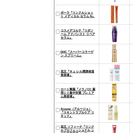
ポーラ『リンクルショッ
ト メディカル セラム N』
コスメデコルテ『リポソ
ーム アドバンスト リペア
セラム』
DHC『スーパーコラーゲ
ン スプリーム』
花王『キュ レル潤浸保湿
美容液』
ロート製薬『メラノCC 薬
用シミ集中対策 プレミア
ム美容液』
Arouge（アルージェ）
『スキントラブルケア リ
キッド』
花王 ソフィーナ『リンク
ルプロフェッショナル シ