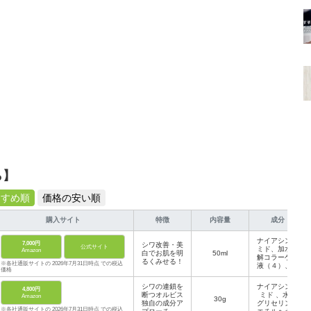
ら】
すすめ順
価格の安い順
購入サイト
特徴
内容量
成分
ナイアシンア
7,000円
シワ改善・美
公式サイト
ミド、加水分
Amazon
白でお肌を明
50ml
解コラーゲン
るくみせる！
※各社通販サイトの 2026年7月31日時点 での税込
液（４）、水
価格
溶性コラーゲ
ン液（３）、
シワの連鎖を
ナイアシンア
4,800円
サクシニルア
断つオルビス
ミド 、水、
Amazon
30g
テロコラーゲ
独自の成分ア
グリセリン、
ン液、ヒアル
※各社通販サイトの 2026年7月31日時点 での税込