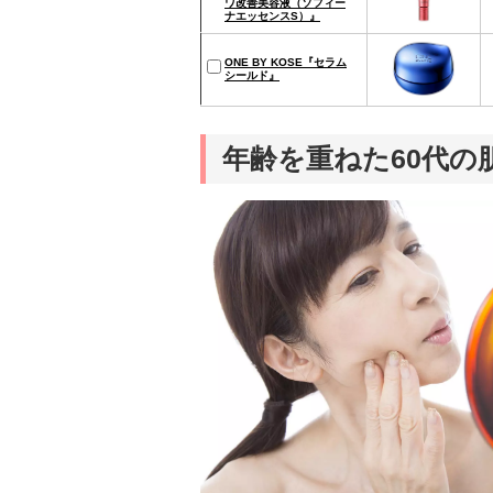
ワ改善美容液（ソフィー
ナエッセンスS）』
ONE BY KOSE『セラム
シールド』
年齢を重ねた60代の