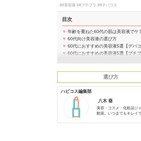
##美容液
##プチプラ
##デパコス
目次
▼
年齢を重ねた60代の肌は美容液でケ
▼
60代向け美容液の選び方
▼
60代におすすめの美容液5選【デパ
▼
60代におすすめの美容液5選【プチ
選び方
ハピコス編集部
八木 葵
美容・コスメ・化粧品ジ
動派。いつまでもキレイで
のを紹介するがモットー