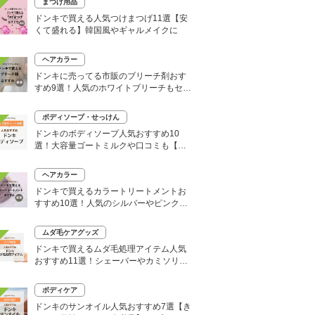
まつげ用品
ドンキで買える人気つけまつげ11選【安
くて盛れる】韓国風やギャルメイクに
ヘアカラー
ドンキに売ってる市販のブリーチ剤おす
すめ9選！人気のホワイトブリーチもセル
フで
ボディソープ・せっけん
ドンキのボディソープ人気おすすめ10
選！大容量ゴートミルクや口コミも【い
い匂いはどれ？】
ヘアカラー
ドンキで買えるカラートリートメントお
すすめ10選！人気のシルバーやピンク、
大容量タイプも
ムダ毛ケアグッズ
ドンキで買えるムダ毛処理アイテム人気
おすすめ11選！シェーバーやカミソリな
どセルフ除毛に便利
ボディケア
ドンキのサンオイル人気おすすめ7選【き