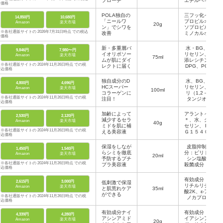
プローチ
エチルヘキサ
ロン酸ナトリ
価格
ン酸セチル、
ウムなど
ＢＧ、ジグリ
POLA独自の
三フッ化イソ
14,850円
10,680円
セリン、α－
「ニールワ
プロピルオキ
Amazon
楽天市場
20g
オレフィンオ
ン」でシワを
ソプロピルア
リゴマーほか
※各社通販サイトの 2026年7月31日時点 での税込
改善
ミノカルボニ
価格
ルピロリジン
カルボニルメ
新・多重層バ
水・BG、グ
9,846円
7,980〜円
チルプロピル
イオリポソー
リセリン、水
Amazon
楽天市場
75ml
アミノカルボ
ムが肌にダイ
添レシチン、
ニルベンゾイ
※各社通販サイトの 2024年11月26日時点 での税
レクトに届く
DPG、PCA-
ルアミノ酢酸
込価格
NA、アセチ
Ｎａほか
ルグルタミン
独自成分のD
水、BG、グ
4,800円
4,696円
ほか
HCスーパー
リセリン、ポ
Amazon
楽天市場
100ml
コラーゲンに
リ（1,2－ブ
※各社通販サイトの 2024年11月26日時点 での税
注目！
タンジオー
込価格
ル）－4PE
G/PPG－29/
加齢によって
アラントイン
2,530円
2,120円
9メチルグル
減少するセラ
＊、水、グリ
Amazon
楽天市場
40g
コース、ペン
ミドを肌に補
セリン、ＰＥ
チレングリコ
※各社通販サイトの 2024年11月26日時点 での税
える美容液
Ｇ１５４０、
ールほか
込価格
ヘキサデ シ
ロキシＰＧヒ
保湿をしなが
皮脂抑制成
1,450円
1,540円
ドロキシエチ
らシミを徹底
分：ピリドキ
Amazon
楽天市場
20ml
ルヘキサデカ
予防するプチ
シン塩酸塩
ナミド、ジメ
※各社通販サイトの 2024年11月26日時点 での税
プラ美容液
殺菌成分：イ
チコンほか
込価格
ソプロピルメ
チルフェノー
有効成分：グ
2,615円
3,000円
低刺激で保湿
ル 抗炎症成
リチルリチン
Amazon
楽天市場
と肌荒れケア
35ml
分：アラント
酸2K、ε-アミ
ができる
イン
※各社通販サイトの 2024年11月26日時点 での税
ノカプロン
込価格
酸、その他成
分：水、濃グ
有効成分ナイ
有効成分：ナ
4,339円
4,280円
リセリン、B
アシンアミド
イアシンアミ
Amazon
楽天市場
20g
G、ペンチレ