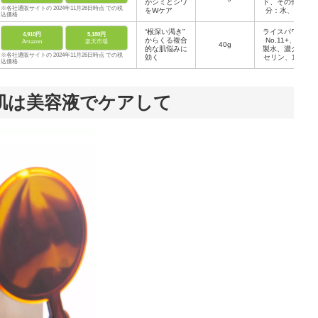
がシミとシワ
ド、その他成
ングリコー
※各社通販サイトの 2024年11月26日時点 での税
をWケア
分：水、 グ
ル、ほか
込価格
リセリン、流
動イソパラフ
“根深い渇き”
ライスパワー
4,910円
5,180円
ィ ン、BG、
からくる複合
No.11+、精
Amazon
楽天市場
40g
ワセリン、ジ
的な肌悩みに
製水、濃グリ
メチコン、
※各社通販サイトの 2024年11月26日時点 での税
効く
セリン、1,3-
マロニエエキ
込価格
ブチレングリ
スほか
コール、メチ
ルポリシロキ
サンほか
肌は美容液でケアして