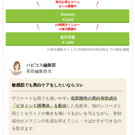
毎日お得なタイム
セール開催中
Amazon
￥2,410
24時間タイムセー
ル毎日開催中
楽天市場
￥ 2,650
※各社通販サイトの 2026年04月20日時点 での税込価格
ハピコス編集部
美容編集担当
敏感肌でも美白ケアをしたいならコレ
デリケートな肌でも使いやすい
低刺激性の美白有効成分
「ビタミンＣ誘導体」を配合
した化粧水。他のシリーズと
同じくセラミドの働きを補いうるおいを与えながら、有効
成分がメラニンの生成を抑えてシミ・そばかすができるの
を防ぎます。