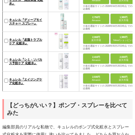
Amazon
楽天市場
水』
※各社通販サイトの 2026年04月20日時点 での税
込価格
2,750円
1,980円
キュレル『ディープモイ
Amazon
楽天市場
スチャー スプレー』
※各社通販サイトの 2026年04月20日時点 での税
込価格
2,068円
1,980円
キュレル『皮脂トラブル
楽天市場
Yahoo!ショッピング
ケア 化粧水』
※各社通販サイトの 2026年05月27日時点 での税
込価格
2,410円
2,650円
キュレル『シミ・ソバカ
Amazon
楽天市場
ス予防ケア 化粧水』
※各社通販サイトの 2026年04月20日時点 での税
込価格
2,530円
1,960円
キュレル『エイジングケ
Amazon
楽天市場
ア化粧水』
※各社通販サイトの 2026年04月20日時点 での税
込価格
【どっちがいい？】ポンプ・スプレーを比べて
みた
編集部員のリアルな私物で、キュレルのポンプ式化粧水とスプレー
式化粧水を実際に使用し違いを比べてみました。どちらを買おうか