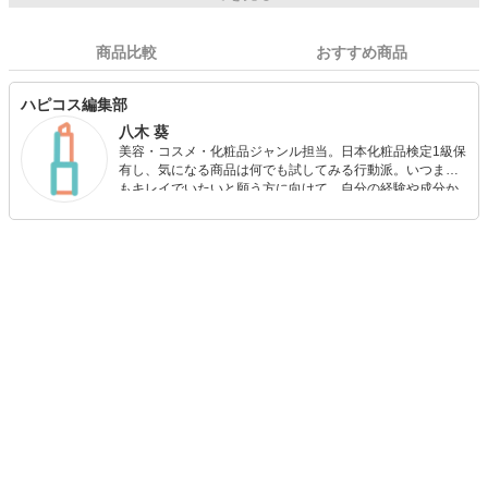
商品比較
おすすめ商品
ハピコス編集部
八木 葵
美容・コスメ・化粧品ジャンル担当。日本化粧品検定1級保
有し、気になる商品は何でも試してみる行動派。いつまで
もキレイでいたいと願う方に向けて、自分の経験や成分か
ら”本当におすすめできる”ものを紹介するがモットーです！