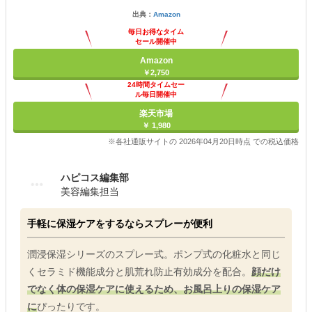
出典：
Amazon
毎日お得なタイム
セール開催中
Amazon
￥2,750
24時間タイムセー
ル毎日開催中
楽天市場
￥ 1,980
※各社通販サイトの 2026年04月20日時点 での税込価格
ハピコス編集部
美容編集担当
手軽に保湿ケアをするならスプレーが便利
潤浸保湿シリーズのスプレー式。ポンプ式の化粧水と同じ
くセラミド機能成分と肌荒れ防止有効成分を配合。
顔だけ
でなく体の保湿ケアに使えるため、お風呂上りの保湿ケア
に
ぴったりです。