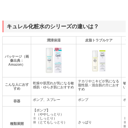
キュレル化粧水のシリーズの違いは？
潤浸保湿
皮脂トラブルケア
パッケージ（画
像出典：
Amazon）
テカリやニキビが気になる
乾燥や肌荒れが気になる敏
敏
こんな人におす
脂性肌・混合肌の方におす
感肌・ゆらぎ肌におすすめ
い
すめ
すめ
ポンプ、スプレー
ポンプ
ポ
容器
【ポンプ】
Ⅰ（ややしっとり）
Ⅱ（しっとり）
Ⅰ
Ⅲ（とてもしっとり）
さっぱり
Ⅱ
種類展開
Ⅲ