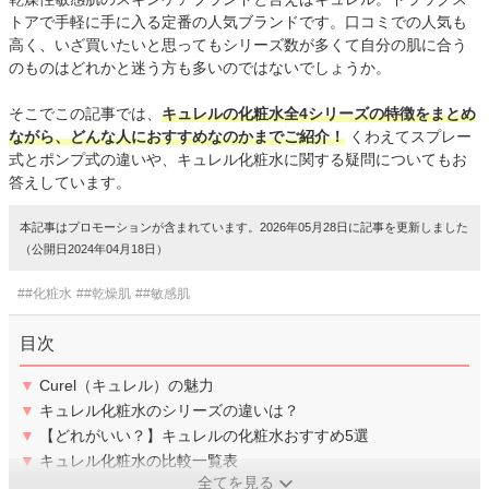
トアで手軽に手に入る定番の人気ブランドです。口コミでの人気も
高く、いざ買いたいと思ってもシリーズ数が多くて自分の肌に合う
のものはどれかと迷う方も多いのではないでしょうか。
そこでこの記事では、
キュレルの化粧水全4シリーズの特徴をまとめ
ながら、どんな人におすすめなのかまでご紹介！
くわえてスプレー
式とポンプ式の違いや、キュレル化粧水に関する疑問についてもお
答えしています。
本記事はプロモーションが含まれています。2026年05月28日に記事を更新しました
（公開日2024年04月18日）
##化粧水
##乾燥肌
##敏感肌
目次
▼
Curel（キュレル）の魅力
▼
キュレル化粧水のシリーズの違いは？
▼
【どれがいい？】キュレルの化粧水おすすめ5選
▼
キュレル化粧水の比較一覧表
全てを見る