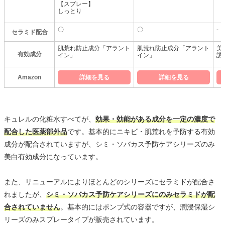
【スプレー】
しっとり
〇
〇
-
セラミド配合
肌荒れ防止成分「アラント
肌荒れ防止成分「アラント
美
有効成分
イン」
イン」
誘
Amazon
詳細を見る
詳細を見る
キュレルの化粧水すべてが、
効果・効能がある成分を一定の濃度で
配合した医薬部外品
です。基本的にニキビ・肌荒れを予防する有効
成分が配合されていますが、シミ・ソバカス予防ケアシリーズのみ
美白有効成分になっています。
また、リニューアルによりほとんどのシリーズにセラミドが配合さ
れましたが、
シミ・ソバカス予防ケアシリーズにのみセラミドが配
合されていません
。基本的にはポンプ式の容器ですが、潤浸保湿シ
リーズのみスプレータイプが販売されています。