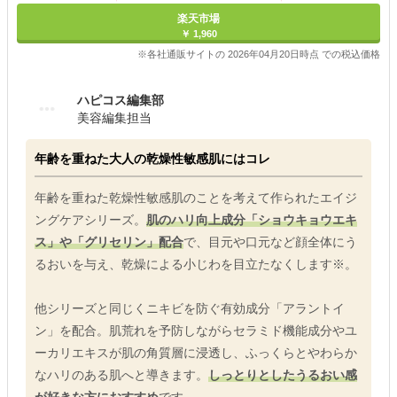
楽天市場
￥ 1,960
※各社通販サイトの 2026年04月20日時点 での税込価格
ハピコス編集部
美容編集担当
年齢を重ねた大人の乾燥性敏感肌にはコレ
年齢を重ねた乾燥性敏感肌のことを考えて作られたエイジ
ングケアシリーズ。
肌のハリ向上成分「ショウキョウエキ
ス」や「グリセリン」配合
で、目元や口元など顔全体にう
るおいを与え、乾燥による小じわを目立たなくします※。
他シリーズと同じくニキビを防ぐ有効成分「アラントイ
ン」を配合。肌荒れを予防しながらセラミド機能成分やユ
ーカリエキスが肌の角質層に浸透し、ふっくらとやわらか
なハリのある肌へと導きます。
しっとりとしたうるおい感
が好きな方におすすめ
です。