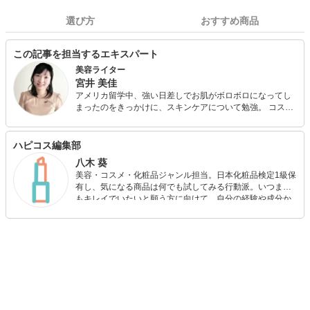
選び方
おすすめ商品
この記事を担当するエキスパート
美容ライター
宮井 美佳
アメリカ留学中、強い日差しでお肌がボロボロになってし
まったのをきっかけに、スキンケアについて勉強。 コスメ
コンシェルジュの資格を取得し、美容サロンのビューティ
ープランナーとして、正しいお肌のお手入れについて提案
してきました。 気になる化粧品があったらすぐに試すタイ
ハピコス編集部
プ。スキンケア系ウェブメディアでは、紫外線ケアやシミ
八木 葵
ケアを中心に、本当におすすめできる化粧品の情報を発信
美容・コスメ・化粧品ジャンル担当。日本化粧品検定1級保
しています。
有し、気になる商品は何でも試してみる行動派。いつまで
もキレイでいたいと願う方に向けて、自分の経験や成分か
ら”本当におすすめできる”ものを紹介するがモットーです！