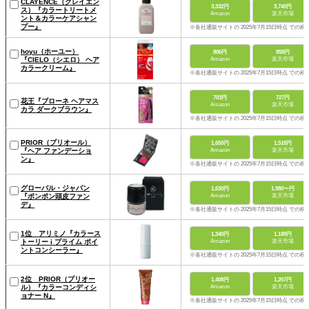
CLAYENCE（クレイエン
3,332円
3,740円
ス）『カラートリートメ
Amazon
楽天市場
ント＆カラーケアシャン
プー』
※各社通販サイトの 2025年7月15日時点 での税
hoyu（ホーユー）
806円
858円
『CIELO（シエロ） ヘア
Amazon
楽天市場
カラークリーム』
※各社通販サイトの 2025年7月15日時点 での税
703円
727円
花王『ブローネ ヘアマス
Amazon
楽天市場
カラ ダークブラウン』
※各社通販サイトの 2025年7月15日時点 での税
PRIOR（プリオール）
1,650円
1,518円
『ヘア ファンデーショ
Amazon
楽天市場
ン』
※各社通販サイトの 2025年7月15日時点 での税
グローバル・ジャパン
1,630円
1,980〜円
『ポンポン頭皮ファン
Amazon
楽天市場
デ』
※各社通販サイトの 2025年7月15日時点 での税
1位 アリミノ『カラース
1,340円
1,188円
トーリー i プライム ポイ
Amazon
楽天市場
ントコンシーラー』
※各社通販サイトの 2025年7月15日時点 での税
2位 PRIOR（プリオー
1,408円
1,267円
ル）『カラーコンディシ
Amazon
楽天市場
ョナー N』
※各社通販サイトの 2025年7月15日時点 での税