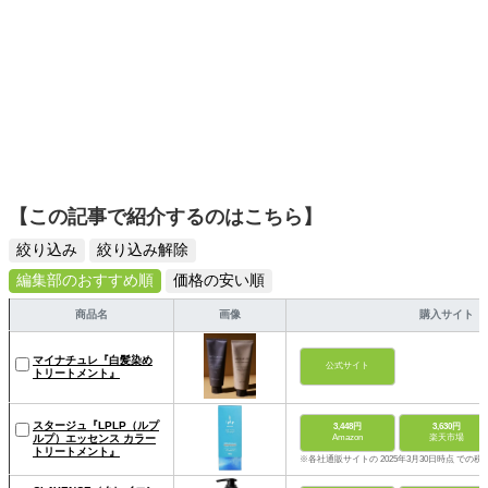
【この記事で紹介するのはこちら】
絞り込み
絞り込み解除
編集部のおすすめ順
価格の安い順
商品名
画像
購入サイト
マイナチュレ『白髪染め
公式サイト
トリートメント』
スタージュ『LPLP（ルプ
3,448円
3,630円
ルプ）エッセンス カラー
Amazon
楽天市場
トリートメント』
※各社通販サイトの 2025年3月30日時点 での税