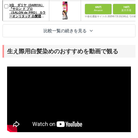
3位 ダリヤ（DARIYA）
685円
748円
『サロン ド プロ
Amazon
楽天市場
（SALON de PRO） カラ
ーオンリタッチ 白髪隠し
※各社通販サイトの 2025年7月15日時点 での税
EX』
比較一覧の続きを見る
生え際用白髪染めのおすすめを動画で観る