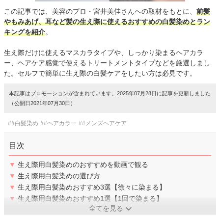
この記事では、美容のプロ・宮井美佳さんへの取材をもとに、
前髪
やもみあげ、耳など髪の生え際に使えるおすすめの白髪染めとラン
キングを紹介
。
生え際だけに使えるマスカラタイプや、しっかり染まるヘアカラ
ー、ヘアケア感覚で使えるトリートメントタイプなどを厳選しまし
た。セルフで簡単に生え際の白髪ケアをしたい方は必見です。
本記事はプロモーションが含まれています。2025年07月28日に記事を更新しました
（公開日2021年07月30日）
##白髪染め
##ヘアカラー
##メンズヘアケア
目次
▼
生え際用白髪染めのおすすめを動画で観る
▼
生え際用白髪染めの選び方
▼
生え際用白髪染めおすすめ3選【徐々に染まる】
▼
生え際用白髪染めおすすめ1選【1回で染まる】
全てを見る