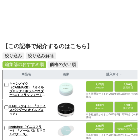
【この記事で紹介するのはこちら】
絞り込み
絞り込み解除
編集部のおすすめ順
価格の安い順
商品名
画像
購入サイト
キャンメイク
1,180円
2,660円
（CANMAKE）『オイル
Amazon
楽天市場
ブロックミネラルパウダ
※各社通販サイトの 2026年6月12日時点 での税
ー C01 フラッフィーミン
価格
ト』
1,320円
1,900円
KATE（ケイト）『フェイ
Amazon
楽天市場
スパウダーZ オイルブロ
ック』
※各社通販サイトの 2026年6月12日時点 での税
価格
1,380円
1,186円
innisfree（イニスフリ
Amazon
Yahoo!ショッピング
ー） 『ノーセバム ミネラ
ルパクト S』
※各社通販サイトの 2025年6月22日時点 での税
価格