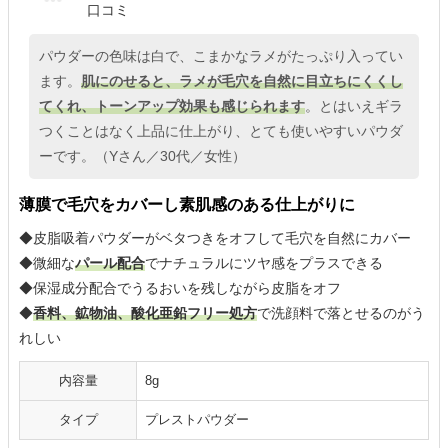
口コミ
パウダーの色味は白で、こまかなラメがたっぷり入ってい
ます。
肌にのせると、ラメが毛穴を自然に目立ちにくくし
てくれ、トーンアップ効果も感じられます
。とはいえギラ
つくことはなく上品に仕上がり、とても使いやすいパウダ
ーです。（Yさん／30代／女性）
薄膜で毛穴をカバーし素肌感のある仕上がりに
◆皮脂吸着パウダーがベタつきをオフして毛穴を自然にカバー
◆微細な
パール配合
でナチュラルにツヤ感をプラスできる
◆保湿成分配合でうるおいを残しながら皮脂をオフ
◆
香料、鉱物油、酸化亜鉛フリー処方
で洗顔料で落とせるのがう
れしい
内容量
8g
タイプ
プレストパウダー