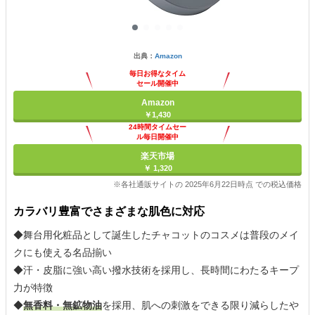
出典：
Amazon
毎日お得なタイム
セール開催中
Amazon
￥1,430
24時間タイムセー
ル毎日開催中
楽天市場
￥ 1,320
※各社通販サイトの 2025年6月22日時点 での税込価格
カラバリ豊富でさまざまな肌色に対応
◆舞台用化粧品として誕生したチャコットのコスメは普段のメイ
クにも使える名品揃い
◆汗・皮脂に強い高い撥水技術を採用し、長時間にわたるキープ
力が特徴
◆
無香料・無鉱物油
を採用、肌への刺激をできる限り減らしたや