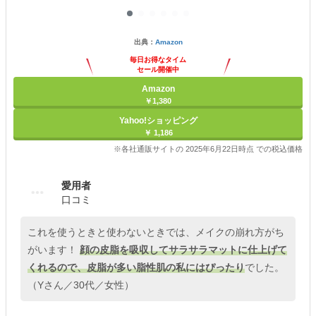
出典：
Amazon
毎日お得なタイム
セール開催中
Amazon
￥1,380
Yahoo!ショッピング
￥ 1,186
※各社通販サイトの 2025年6月22日時点 での税込価格
愛用者
口コミ
これを使うときと使わないときでは、メイクの崩れ方がち
がいます！
顔の皮脂を吸収してサラサラマットに仕上げて
くれるので、皮脂が多い脂性肌の私にはぴったり
でした。
（Yさん／30代／女性）