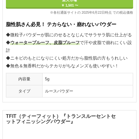
楽天市場
￥ 1,501 〜
※各社通販サイトの 2025年6月22日時点 での税込価格
脂性肌さん必見！ テカらない・崩れないパウダー
◆微粒子パウダーが肌にのせるとなじんでサラサラ肌に仕上がる
◆
ウォータープルーフ、皮脂プルーフ
で汗や皮脂で崩れにくい設
計
◆ニキビのもとになりにくい処方だから脂性肌の方もうれしい
◆無色＆無香料だからテカりがちなメンズも使いやすい！
内容量
5g
タイプ
ルースパウダー
TFIT（ティーフィット）『トランスルーセントセ
ットフィニッシングパウダー』