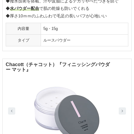
◆撥水技術を搭載、汗や皮脂によるテカリやべたつきを防ぐ
◆
水パウダー配合
で肌の乾燥も防いでくれる
◆厚さ10ｍｍのふわふわで毛足の長いパフが心地いい
内容量
5g・15g
タイプ
ルースパウダー
Chacott（チャコット）『フィニッシングパウダ
ー マット』