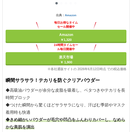
出典：
Amazon
毎日お得なタイム
セール開催中
Amazon
￥1,320
24時間タイムセー
ル毎日開催中
楽天市場
￥ 1,900
※各社通販サイトの 2026年6月12日時点 での税込価格
瞬間サラサラ！テカリを防ぐクリアパウダー
◆高吸油パウダーが余分な皮脂を吸着し、ベタつきやテカリを長
時間ブロック
◆つけた瞬間から驚くほどサラサラになり、汗ばむ季節やマスク
着用時も快適
◆きめ細かいパウダーが毛穴や凹凸をふんわりカバーし、なめら
かな美肌を演出