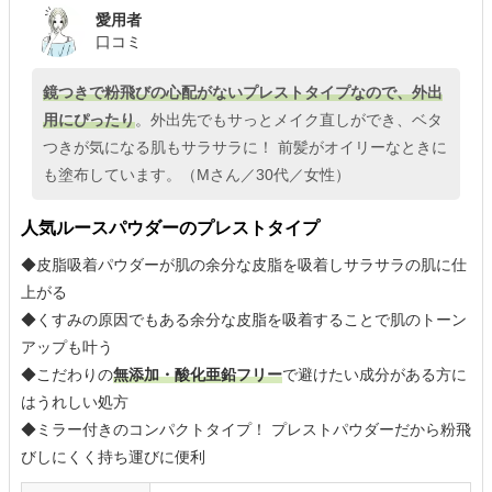
愛用者
口コミ
鏡つきで粉飛びの心配がないプレストタイプなので、外出
用にぴったり
。外出先でもサっとメイク直しができ、ベタ
つきが気になる肌もサラサラに！ 前髪がオイリーなときに
も塗布しています。（Mさん／30代／女性）
人気ルースパウダーのプレストタイプ
◆皮脂吸着パウダーが肌の余分な皮脂を吸着しサラサラの肌に仕
上がる
◆くすみの原因でもある余分な皮脂を吸着することで肌のトーン
アップも叶う
◆こだわりの
無添加・酸化亜鉛フリー
で避けたい成分がある方に
はうれしい処方
◆ミラー付きのコンパクトタイプ！ プレストパウダーだから粉飛
びしにくく持ち運びに便利