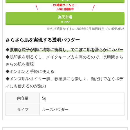
￥750
24時間タイムセー
ル毎日開催中
楽天市場
￥ 827
※各社通販サイトの 2026年2月10日時点 での税込価格
さらさら肌を実現する透明パウダー
◆
微細な粒子が肌に均等に密着し、でこぼこ肌を滑らかにカバー
◆肌印象を明るくし、メイクキープ力を高めるので、長時間さら
さらの肌を実現
◆ポンポンと手軽に使える
◆メンズ肌やオイリー肌、敏感肌にも優しく、顔だけでなくボデ
ィにも使えるのが魅力
内容量
5g
タイプ
ルースパウダー