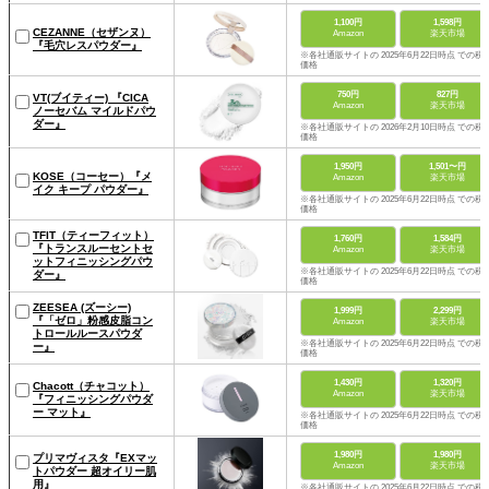
1,100円
1,598円
CEZANNE（セザンヌ）
Amazon
楽天市場
『毛穴レスパウダー』
※各社通販サイトの 2025年6月22日時点 での税
価格
750円
827円
VT(ブイティー) 『CICA
Amazon
楽天市場
ノーセバム マイルドパウ
ダー』
※各社通販サイトの 2026年2月10日時点 での税
価格
1,950円
1,501〜円
KOSE（コーセー）『メ
Amazon
楽天市場
イク キープ パウダー』
※各社通販サイトの 2025年6月22日時点 での税
価格
TFIT（ティーフィット）
1,760円
1,584円
『トランスルーセントセ
Amazon
楽天市場
ットフィニッシングパウ
※各社通販サイトの 2025年6月22日時点 での税
ダー』
価格
ZEESEA (ズーシー)
1,999円
2,299円
『「ゼロ」粉感皮脂コン
Amazon
楽天市場
トロールルースパウダ
※各社通販サイトの 2025年6月22日時点 での税
ー』
価格
1,430円
1,320円
Chacott（チャコット）
Amazon
楽天市場
『フィニッシングパウダ
ー マット』
※各社通販サイトの 2025年6月22日時点 での税
価格
1,980円
1,980円
プリマヴィスタ『EXマッ
Amazon
楽天市場
トパウダー 超オイリー肌
用』
※各社通販サイトの 2025年6月22日時点 での税