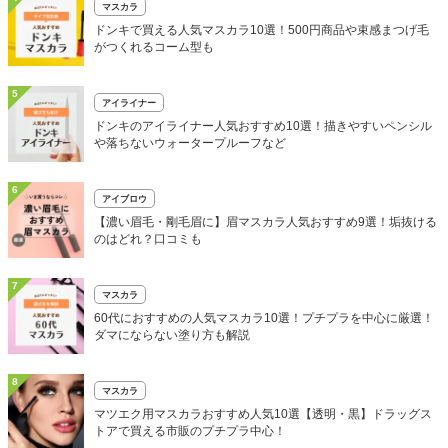
マスカラ
ドンキで買える人気マスカラ10選！500円商品や束感まつげ毛
がつくれるコーム型も
5
アイライナー
ドンキのアイライナー人気おすすめ10選！描きやすいペンシル
や落ちないウォータープルーフなど
6
アイブロウ
【濃い眉毛・剛毛眉に】眉マスカラ人気おすすめ9選！垢抜ける
のはどれ？口コミも
7
マスカラ
60代におすすめの人気マスカラ10選！プチプラを中心に厳選！
ダマにならない塗り方も解説
8
マスカラ
マツエク用マスカラおすすめ人気10選【透明・黒】ドラッグス
トアで買える市販のプチプラ中心！