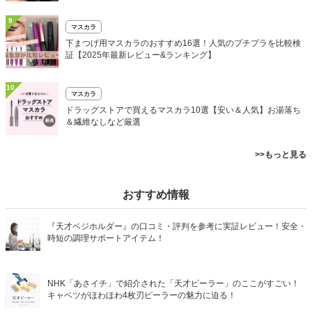
9
マスカラ
下まつげ用マスカラのおすすめ16選！人気のプチプラを比較検
証【2025年最新レビュー&ランキング】
10
マスカラ
ドラッグストアで買えるマスカラ10選【安い＆人気】お湯落ち
＆繊維なしなど厳選
>>もっと見る
おすすめ情報
『天才ベジホルダー』の口コミ・評判を参考に実証レビュー！安全・
時短の調理サポートアイテム！
NHK「あさイチ」で紹介された「天才ピーラー」のここがすごい！
キャベツがほわほわ4枚刃ピーラーの魅力に迫る！