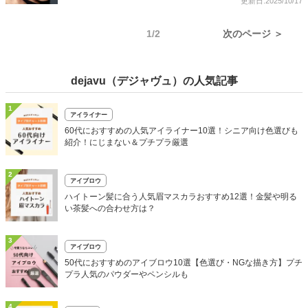
更新日:2025/10/17
1/2
次のページ ＞
dejavu（デジャヴュ）の人気記事
1
アイライナー
60代におすすめの人気アイライナー10選！シニア向け色選びも
紹介！にじまない＆プチプラ厳選
2
アイブロウ
ハイトーン髪に合う人気眉マスカラおすすめ12選！金髪や明る
い茶髪への合わせ方は？
3
アイブロウ
50代におすすめのアイブロウ10選【色選び・NGな描き方】プチ
プラ人気のパウダーやペンシルも
4