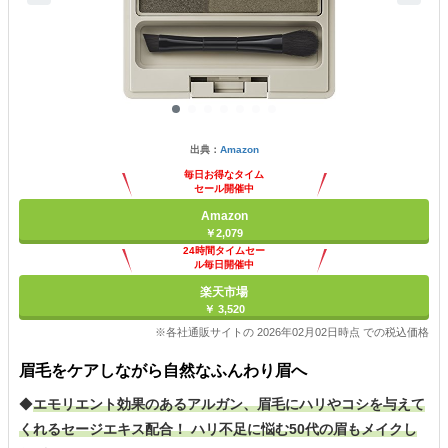
出典：
Amazon
毎日お得なタイム
セール開催中
Amazon
￥2,079
24時間タイムセー
ル毎日開催中
楽天市場
￥ 3,520
※各社通販サイトの 2026年02月02日時点 での税込価格
眉毛をケアしながら自然なふんわり眉へ
◆
エモリエント効果のあるアルガン、眉毛にハリやコシを与えて
くれるセージエキス配合！ ハリ不足に悩む50代の眉もメイクし