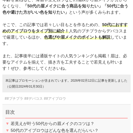
なくなり、
「50代の眉メイクに合う商品を知りたい」「50代に合う
色や避けた方がいい色を知りたい」
という声が多くみられます。
そこで、この記事では若々しい目もとを作るための、
50代におすす
めのアイブロウをタイプ別に紹介！
人気のプチプラからデパコスま
で厳選しているほか、
色選びや眉メイクのポイントも解説
していま
す。
また、記事後半には通販サイトの人気ランキングも掲載！眉は、必
要なアイテムを揃えて、描き方を工夫することで若見えも叶いま
す！ぜひ、参考にしてくださいね。
本記事はプロモーションが含まれています。2026年02月12日に記事を更新しました
（公開日2024年01月30日）
##プチプラ
##デパコス
##アイブロウ
目次
▼
若見えが叶う50代からの眉メイクのコツは？
▼
50代のアイブロウはどんな色を選んだらいい？