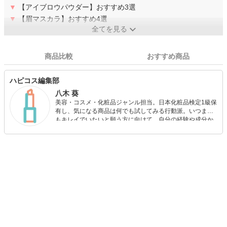
▼
【アイブロウパウダー】おすすめ3選
▼
【眉マスカラ】おすすめ4選
全てを見る
商品比較
おすすめ商品
ハピコス編集部
八木 葵
美容・コスメ・化粧品ジャンル担当。日本化粧品検定1級保
有し、気になる商品は何でも試してみる行動派。いつまで
もキレイでいたいと願う方に向けて、自分の経験や成分か
ら”本当におすすめできる”ものを紹介するがモットーです！