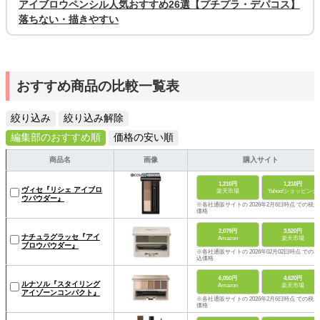
アイブロウペンシル人気おすすめ26選【プチプラ・デパコス】
落ちない・描きやすい
おすすめ商品の比較一覧表
絞り込み
絞り込み解除
編集部のおすすめ順
価格の安い順
商品名
画像
購入サイト
1,210円
1,210円
ヴィセ『リシェ アイブロ
楽天市場
Yahoo!ショッピング
ウパウダー』
※各社通販サイトの 2026年2月6日時点 での税込
価格
2,079円
3,520円
ナチュラグラッセ『アイ
Amazon
楽天市場
ブロウパウダー』
※各社通販サイトの 2026年02月02日時点 での税
込価格
6,050円
4,620円
ルナソル『スタイリング
Amazon
楽天市場
アイゾーンコンパクト』
※各社通販サイトの 2026年2月6日時点 での税込
価格