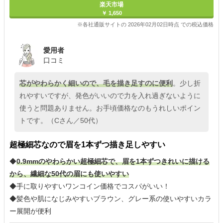
楽天市場
￥ 1,650
※各社通販サイトの 2026年02月02日時点 での税込価格
愛用者
口コミ
芯がやわらかく細いので、毛を描き足すのに便利
。少し折
れやすいですが、発色がいいので力を入れ過ぎないように
使うと問題ありません。お手頃価格なのもうれしいポイン
トです。（Cさん／50代）
超極細芯なので眉を1本ずつ描き足しやすい
◆
0.9mmのやわらかい超極細芯で、眉を1本ずつきれいに描ける
から、繊細な50代の眉にも使いやすい
◆手に取りやすいワンコイン価格でコスパがいい！
◆髪色や肌になじみやすいブラウン、グレー系の使いやすいカラ
ー展開が便利