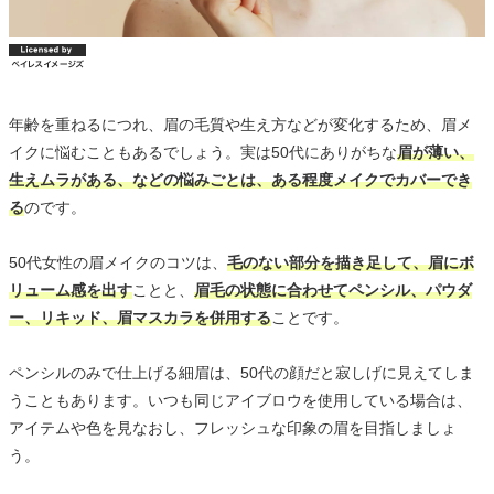
年齢を重ねるにつれ、眉の毛質や生え方などが変化するため、眉メ
イクに悩むこともあるでしょう。実は50代にありがちな
眉が薄い、
生えムラがある、などの悩みごとは、ある程度メイクでカバーでき
る
のです。
50代女性の眉メイクのコツは、
毛のない部分を描き足して、眉にボ
リューム感を出す
ことと、
眉毛の状態に合わせてペンシル、パウダ
ー、リキッド、眉マスカラを併用する
ことです。
ペンシルのみで仕上げる細眉は、50代の顔だと寂しげに見えてしま
うこともあります。いつも同じアイブロウを使用している場合は、
アイテムや色を見なおし、フレッシュな印象の眉を目指しましょ
う。