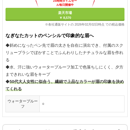
24時間タイムセー
ル毎日開催中
楽天市場
￥ 8,570
※各社通販サイトの 2026年02月02日時点 での税込価格
なぎなたカットのペンシルで印象的な眉へ
◆斜めになったペン先で眉の太さを自在に演出でき、付属のスク
リューブラシでぼかすことでふんわりしたナチュラルな眉を作れ
る
◆水、汗に強いウォータープルーフ加工で色落ちしにくく、夕方
まできれいな眉をキープ
◆
50代大人女性に似合う、繊細で上品なカラーが眉の印象を決め
てくれる
ウォータープルー
○
フ