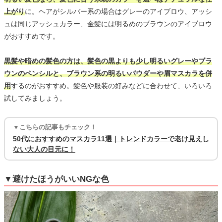
上がり
に。ヘアがシルバー系の場合はグレーのアイブロウ、アッシ
ュは同じアッシュカラー、金髪には明るめのブラウンのアイブロウ
がおすすめです。
黒髪や暗めの髪色の方は、髪色の黒よりも少し明るいグレーやブラ
ウンのペンシルと、ブラウン系の明るいパウダーや眉マスカラを併
用
するのがおすすめ。髪色や服装の好みなどに合わせて、いろいろ
試してみましょう。
▼こちらの記事もチェック！
50代におすすめのマスカラ11選｜トレンドカラーで老け見えし
ない大人の目元に！
▼避けたほうがいいNGな色