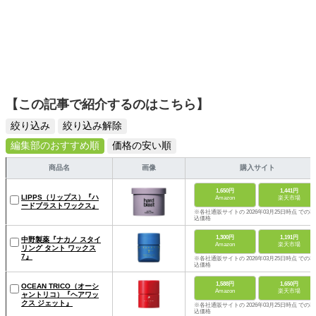
【この記事で紹介するのはこちら】
絞り込み
絞り込み解除
編集部のおすすめ順
価格の安い順
商品名
画像
購入サイト
1,650円
1,441円
LIPPS（リップス）『ハ
Amazon
楽天市場
ードブラストワックス』
※各社通販サイトの 2026年03月25日時点 での税
込価格
1,300円
1,191円
中野製薬『ナカノ スタイ
Amazon
楽天市場
リング タント ワックス
7』
※各社通販サイトの 2026年03月25日時点 での税
込価格
1,588円
1,650円
OCEAN TRICO（オーシ
Amazon
楽天市場
ャントリコ）『ヘアワッ
クス ジェット』
※各社通販サイトの 2026年03月25日時点 での税
込価格