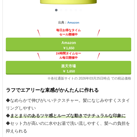
出典：
Amazon
毎日お得なタイム
セール開催中
Amazon
￥1,650
24時間タイムセー
ル毎日開催中
楽天市場
￥ 1,650
※各社通販サイトの 2026年03月25日時点 での税込価格
ラフでエアリーな束感がかんたんに作れる
◆なめらかで伸びがいいテクスチャー。髪になじみやすくスタイ
リングしやすい
◆
まとまりのあるツヤ感とルーズな動きでナチュラルな印象に
◆セット力が高いのに水やお湯で洗い流しやすく、髪への負担を
抑えられる