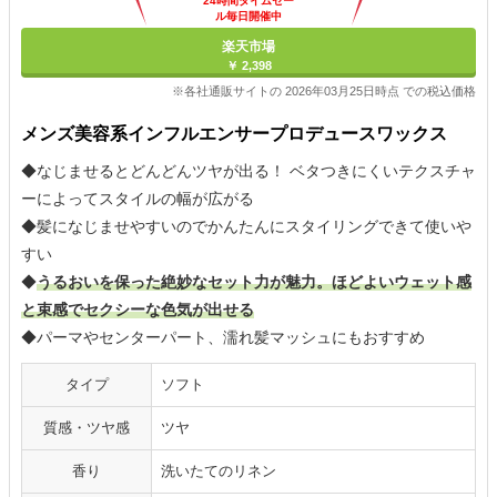
24時間タイムセー
ル毎日開催中
楽天市場
￥ 2,398
※各社通販サイトの 2026年03月25日時点 での税込価格
メンズ美容系インフルエンサープロデュースワックス
◆なじませるとどんどんツヤが出る！ ベタつきにくいテクスチャ
ーによってスタイルの幅が広がる
◆髪になじませやすいのでかんたんにスタイリングできて使いや
すい
◆
うるおいを保った絶妙なセット力が魅力。ほどよいウェット感
と束感でセクシーな色気が出せる
◆パーマやセンターパート、濡れ髪マッシュにもおすすめ
タイプ
ソフト
質感・ツヤ感
ツヤ
香り
洗いたてのリネン