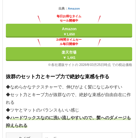
出典：
Amazon
毎日お得なタイム
セール開催中
Amazon
￥1,650
24時間タイムセー
ル毎日開催中
楽天市場
￥ 1,441
※各社通販サイトの 2026年03月25日時点 での税込価格
抜群のセット力とキープ力で絶妙な束感を作る
◆なめらかなテクスチャーで、伸びがよく髪になじみやすい
◆セット力とキープ力が抜群なので、絶妙な束感が自由自在に作
れる
◆ツヤとマットのバランスもいい感じ
◆
ハードワックスなのに洗い流しやすいので、髪へのダメージも
抑えられる