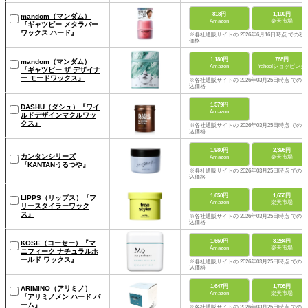
818円
1,100円
mandom（マンダム）
Amazon
楽天市場
『ギャツビー メタラバー
ワックス ハード』
※各社通販サイトの 2026年6月16日時点 での税
価格
1,180円
768円
mandom（マンダム）
Amazon
Yahoo!ショッピング
『ギャツビー ザ デザイナ
ー モードワックス』
※各社通販サイトの 2026年03月25日時点 での税
込価格
1,579円
DASHU（ダシュ）『ワイ
Amazon
ルドデザインマクルワッ
クス』
※各社通販サイトの 2026年03月25日時点 での税
込価格
1,980円
2,398円
カンタンシリーズ
Amazon
楽天市場
『KANTANうるつや』
※各社通販サイトの 2026年03月25日時点 での税
込価格
1,650円
1,650円
LIPPS（リップス）『フ
Amazon
楽天市場
リースタイラーワック
ス』
※各社通販サイトの 2026年03月25日時点 での税
込価格
1,650円
3,284円
KOSE（コーセー）『マ
Amazon
楽天市場
ニフィーク ナチュラルホ
ールド ワックス』
※各社通販サイトの 2026年03月25日時点 での税
込価格
1,647円
1,705円
ARIMINO（アリミノ）
Amazon
楽天市場
『アリミノメン ハード バ
ーム』
※各社通販サイトの 2026年03月25日時点 での税