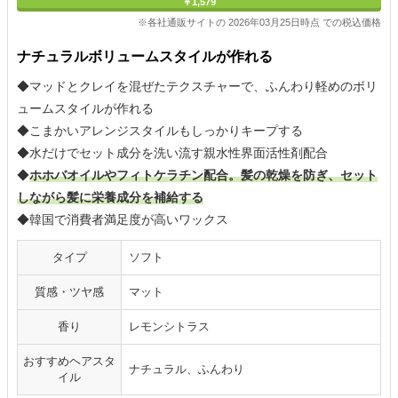
￥1,579
※各社通販サイトの 2026年03月25日時点 での税込価格
ナチュラルボリュームスタイルが作れる
◆マッドとクレイを混ぜたテクスチャーで、ふんわり軽めのボリ
ュームスタイルが作れる
◆こまかいアレンジスタイルもしっかりキープする
◆水だけでセット成分を洗い流す親水性界面活性剤配合
◆
ホホバオイルやフィトケラチン配合。髪の乾燥を防ぎ、セット
しながら髪に栄養成分を補給する
◆韓国で消費者満足度が高いワックス
タイプ
ソフト
質感・ツヤ感
マット
香り
レモンシトラス
おすすめヘアスタ
ナチュラル、ふんわり
イル