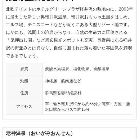
北欧テイストのホテルグリーンプラザ軽井沢の敷地内に、2003年
に湧出した新しい奥軽井沢温泉。軽井沢おもちゃ王国をはじめ、
ゴルフ場、テニスコートなどが近くにある大型リゾート地です。
ほかにも、浅間山の溶岩からなり、自然の生命力に圧倒される
「鬼押出し園」など周辺観光スポットも充実。長野県にある軽井
沢の街並みとは異なり、自然に囲まれた落ち着いた雰囲気を満喫
できるでしょう。
泉質
炭酸水素塩泉、塩化物泉、硫酸塩泉
効能
神経痛、筋肉痛など
住所
群馬県吾妻郡嬬恋村
車：碓氷軽井沢ICから約55分／電車：万座・鹿
アクセス
沢口駅からバスで約15分
老神温泉（おいがみおんせん）