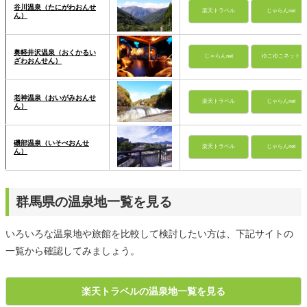
谷川温泉（たにがわおんせ
楽天トラベル
じゃらんnet
ん）
奥軽井沢温泉（おくかるい
じゃらんnet
ゆこゆこネット
ざわおんせん）
老神温泉（おいがみおんせ
楽天トラベル
じゃらんnet
ん）
磯部温泉（いそべおんせ
楽天トラベル
じゃらんnet
ん）
群馬県の温泉地一覧を見る
いろいろな温泉地や旅館を比較して検討したい方は、下記サイトの
一覧から確認してみましょう。
楽天トラベルの温泉地一覧を見る