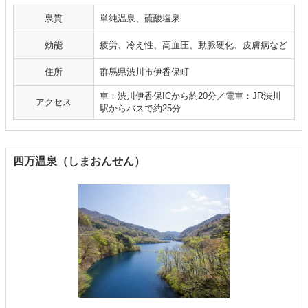
泉質
単純温泉、硫酸塩泉
効能
疲労、冷え性、高血圧、動脈硬化、皮膚病など
住所
群馬県渋川市伊香保町
車：渋川伊香保ICから約20分／電車：JR渋川
アクセス
駅からバスで約25分
四万温泉（しまおんせん）