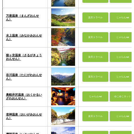
万座温泉（まんざおんせ
楽天トラベル
じゃらんnet
ん）
水上温泉（みなかみおんせ
楽天トラベル
じゃらんnet
ん）
猿ヶ京温泉（さるがきょう
楽天トラベル
じゃらんnet
おんせん）
谷川温泉（たにがわおんせ
楽天トラベル
じゃらんnet
ん）
奥軽井沢温泉（おくかるい
じゃらんnet
ゆこゆこネット
ざわおんせん）
老神温泉（おいがみおんせ
楽天トラベル
じゃらんnet
ん）