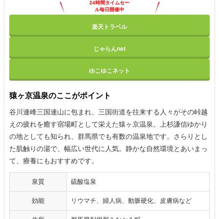
24時間タイムセー
ル毎日開催中
楽天トラベル
じゃらんnet
ゆこゆこネット
猿ヶ京温泉のここがポイント
谷川連峰三国連山に包まれ、三国街道を往来する人々がその峠越
えの疲れを癒す宿場町として栄えた猿ヶ京温泉。上杉謙信ゆかり
の地としても知られ、群馬県でも有数の温泉地です。さらりとし
た肌触りの湯で、幅広い世代に人気。静かな自然環境とあいまっ
て、療養にもおすすめです。
泉質
硫酸塩泉
効能
リウマチ、婦人病、動脈硬化、皮膚病など