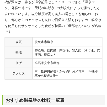
磯部温泉は、誰もが温泉記号としてイメージできる「温泉マー
ク」発祥の地です。天明3年浅間山の大噴火によって湧出したと
言われています。塩分濃度が高く美人の湯としても知られてお
り、都心からのアクセスも良好で日帰り入浴もおすすめ。鉱泉水
を使用したサクサクとした食感が特徴の「磯部せんべい」が名物
です。
泉質
炭酸水素塩泉
神経痛、筋肉痛、関節痛、婦人病、冷え性、皮
効能
膚病、痔疾など
住所
群馬県安中市磯部
車：松井田妙義ICから約15分／電車：JR磯部
アクセス
駅から徒歩約5分
おすすめ温泉地の比較一覧表