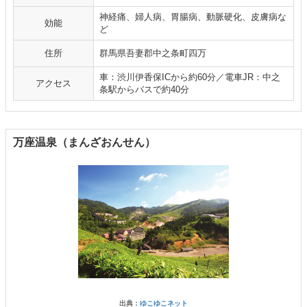
神経痛、婦人病、胃腸病、動脈硬化、皮膚病な
効能
ど
住所
群馬県吾妻郡中之条町四万
車：渋川伊香保ICから約60分／電車JR：中之
アクセス
条駅からバスで約40分
万座温泉（まんざおんせん）
出典：
ゆこゆこネット