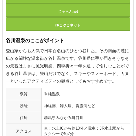
じゃらんnet
ゆこゆこネット
谷川温泉のここがポイント
登山家からも人気で日本百名山のひとつ谷川岳。その南面の麓に
広がる閑静な温泉街が谷川温泉です。谷川岳に手が届きそうなそ
の景観はまさに風光明媚。四季折々一年を通して愉しむことがで
きる谷川温泉は、登山だけでなく、スキーやスノーボード、カヌ
ーといったアクティビティの拠点としてもおすすめです。
泉質
単純温泉
効能
神経痛、婦人病、胃腸病など
住所
群馬県みなかみ町谷川
車：水上ICから約10分／電車：JR水上駅から
アクセス
タクシーで約7分