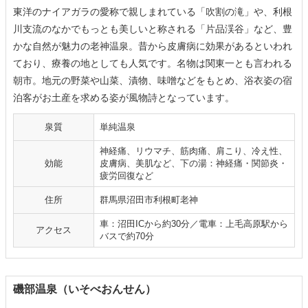
東洋のナイアガラの愛称で親しまれている「吹割の滝」や、利根
川支流のなかでもっとも美しいと称される「片品渓谷」など、豊
かな自然が魅力の老神温泉。昔から皮膚病に効果があるといわれ
ており、療養の地としても人気です。名物は関東一とも言われる
朝市。地元の野菜や山菜、漬物、味噌などをもとめ、浴衣姿の宿
泊客がお土産を求める姿が風物詩となっています。
泉質
単純温泉
神経痛、リウマチ、筋肉痛、肩こり、冷え性、
効能
皮膚病、美肌など、下の湯：神経痛・関節炎・
疲労回復など
住所
群馬県沼田市利根町老神
車：沼田ICから約30分／電車：上毛高原駅から
アクセス
バスで約70分
磯部温泉（いそべおんせん）