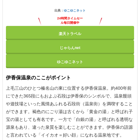
出典：
ゆこゆこネット
24時間タイムセー
ル毎日開催中
楽天トラベル
じゃらんnet
ゆこゆこネット
伊香保温泉のここがポイント
上毛三山のひとつ榛名山の東に位置する伊香保温泉。約400年前
にできた365段にもおよぶ石段は伊香保のシンボルで、温泉饅頭
や遊技場といった風情あふれる石段街（温泉街）を満喫すること
ができます。褐色のにごり湯は古くから「黄金の湯」と呼ばれ子
宝の湯としても有名です。一方で「白銀の湯」と呼ばれる透明な
源泉もあり、違った泉質を楽しむことができます。伊香保の語源
と言われている「イイカオ＝好い顔」になれる温泉地です。