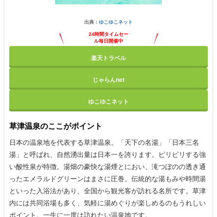
出典：
ゆこゆこネット
24時間タイムセー
ル毎日開催中
楽天トラベル
じゃらんnet
ゆこゆこネット
草津温泉のここがポイント
日本の温泉地を代表する草津温泉。「天下の名湯」「日本三名
湯」と呼ばれ、自然湧出量は日本一を誇ります。ピリピリする強
い酸性泉が特徴。湯畑の豪快な湯煙とにおい、滝つぼのの透き通
ったエメラルドグリーンはまさに圧巻。伝統的な湯もみや時間湯
といった入浴法があり、全国から観光客が訪れる名所です。草津
内には共同浴場も多く、気軽に湯めぐりが楽しめるのもうれしい
ポイント。一生に一度は訪れたい温泉地です。