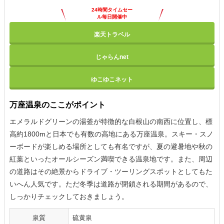
24時間タイムセー
ル毎日開催中
楽天トラベル
じゃらんnet
ゆこゆこネット
万座温泉のここがポイント
エメラルドグリーンの湯釜が特徴的な白根山の南西に位置し、標
高約1800mと日本でも有数の高地にある万座温泉。スキー・スノ
ーボードが楽しめる場所としても有名ですが、夏の避暑地や秋の
紅葉といったオールシーズン満喫できる温泉地です。また、周辺
の道路はその絶景からドライブ・ツーリングスポットとしてもた
いへん人気です。ただ冬季は道路が閉鎖される期間があるので、
しっかりチェックしておきましょう。
泉質
硫黄泉