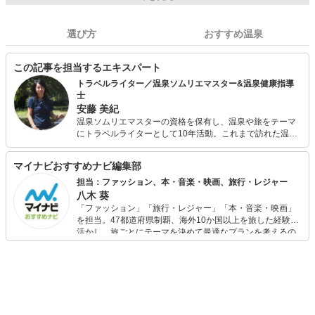
選び方
おすすめ温泉
この記事を担当するエキスパート
トラベルライター／温泉ソムリエマスター&温泉健康指導
士
安藤 美紀
温泉ソムリエマスターの資格を保有し、温泉や旅をテーマ
にトラベルライターとして10年活動。これまで訪れた温泉
宿は約250軒、執筆記事数はトータルで800を超える。さら
に入浴法を極めたいと、温泉健康指導士の資格も取得。お
マイナビおすすめナビ編集部
家でも入浴剤や入浴法を研究しながら温泉気分を楽しんで
いる。
担当：ファッション、本・音楽・映画、旅行・レジャー
八木 葵
「ファッション」「旅行・レジャー」「本・音楽・映画」
を担当。47都道府県制覇、海外10か国以上を旅した経験を
活かし、旅ごとにテーマを決めて最適なプランを考えるの
が得意。また、アパレルショップでの販売経験もあり。誰
でも手軽に楽しめるプチプラとトレンドを取り入れたコー
ディネートを提案します。本や映画から受けたインスピレ
ーションを日常や仕事に活かすことを大切にし、記事では
そんな視点から選んだおすすめ作品やアイテムを紹介しま
す。