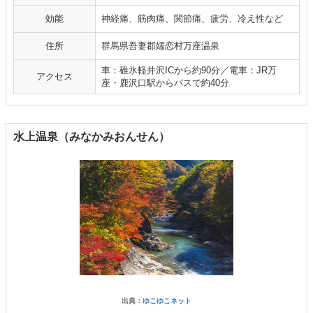
効能
神経痛、筋肉痛、関節痛、疲労、冷え性など
住所
群馬県吾妻郡嬬恋村万座温泉
車：碓氷軽井沢ICから約90分／電車：JR万
アクセス
座・鹿沢口駅からバスで約40分
水上温泉（みなかみおんせん）
出典：
ゆこゆこネット