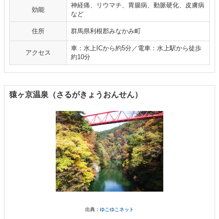
神経痛、リウマチ、胃腸病、動脈硬化、皮膚病
効能
など
住所
群馬県利根郡みなかみ町
車：水上ICから約5分／電車：水上駅から徒歩
アクセス
約10分
猿ヶ京温泉（さるがきょうおんせん）
出典：
ゆこゆこネット