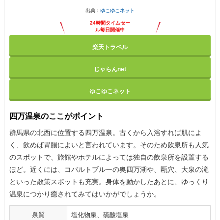
出典：
ゆこゆこネット
24時間タイムセー
ル毎日開催中
楽天トラベル
じゃらんnet
ゆこゆこネット
四万温泉のここがポイント
群馬県の北西に位置する四万温泉。古くから入浴すれば肌によ
く、飲めば胃腸によいと言われています。そのため飲泉所も人気
のスポットで、旅館やホテルによっては独自の飲泉所を設置する
ほど。近くには、コバルトブルーの奥四万湖や、甌穴、大泉の滝
といった散策スポットも充実。身体を動かしたあとに、ゆっくり
温泉につかり癒されてみてはいかがでしょうか。
泉質
塩化物泉、硫酸塩泉