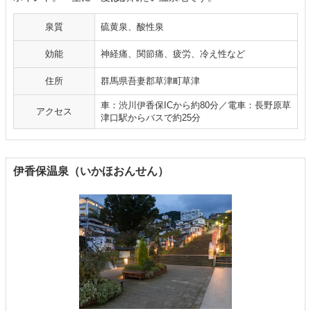
泉質
硫黄泉、酸性泉
効能
神経痛、関節痛、疲労、冷え性など
住所
群馬県吾妻郡草津町草津
車：渋川伊香保ICから約80分／電車：長野原草
アクセス
津口駅からバスで約25分
伊香保温泉（いかほおんせん）