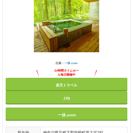
出典：
一休.com
24時間タイムセー
ル毎日開催中
楽天トラベル
JTB
一休.com
所在地
神奈川県足柄下郡箱根町塔之沢191