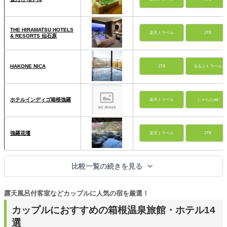
THE HIRAMATSU HOTELS
楽天トラベル
JTB
& RESORTS 仙石原
HAKONE NICA
JTB
るるぶトラベル
ホテルインディゴ箱根強羅
楽天トラベル
じゃらんnet
強羅花壇
楽天トラベル
JTB
比較一覧の続きを見る
露天風呂付客室などカップルに人気の宿を厳選！
カップルにおすすめの箱根温泉旅館・ホテル14
選