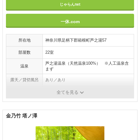
じゃらんnet
一休.com
所在地
神奈川県足柄下郡箱根町芦之湯57
部屋数
22室
芦之湯温泉（天然温泉100%） ※人工温泉含
温泉
まず
露天／貸切風呂
あり／あり
施設／サービス
バー・ラウンジ／マッサージ
全てを見る
金乃竹 塔ノ澤