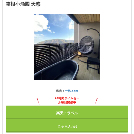
箱根小涌園 天悠
出典：
一休.com
24時間タイムセー
ル毎日開催中
楽天トラベル
じゃらんnet