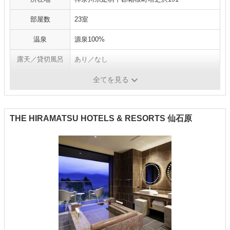
部屋数
23室
温泉
源泉100%
露天／貸切風呂
あり／なし
施設／サービス
大浴場・エステ／ペット不可
全てを見る
THE HIRAMATSU HOTELS & RESORTS 仙石原