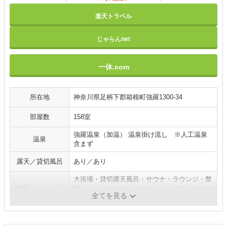
楽天トラベル
じゃらんnet
一休.com
所在地
神奈川県足柄下郡箱根町強羅1300-34
部屋数
158室
強羅温泉（加温） 温泉掛け流し ※人工温泉
温泉
含まず
露天／貸切風呂
あり／あり
大浴場・貸切露天風呂・サウナ・ラウンジ・禁
施設／サービス
煙ルーム／エステ・マッサージ・リフレクソロ
全てを見る
ジー