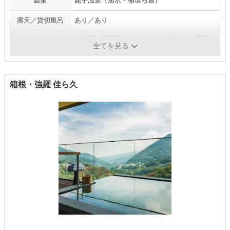
温泉
姥子温泉（加水・循環ろ過）
露天／貸切風呂
あり／あり
大浴場・貸切風呂・サウナ・ラウンジ・禁煙ル
施設／サービス
全てを見る
ーム・製氷機／エステ・マッサージ
箱根・強羅 佳ら久