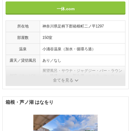
一休.com
所在地
神奈川県足柄下郡箱根町二ノ平1297
部屋数
150室
温泉
小涌谷温泉（加水・循環ろ過）
露天／貸切風呂
あり／なし
展望風呂・サウナ・ジャグジー・バー・ラウン
施設／サービス
ジ・禁煙ルーム・製氷機／エステ・マッサー
全てを見る
ジ・将棋・囲碁・ゴルフ・陶芸
箱根・芦ノ湖 はなをり