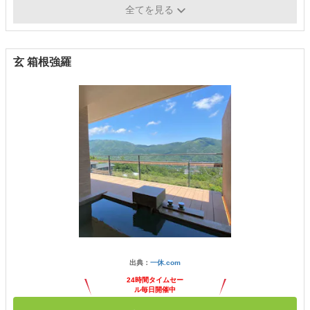
施設／サービス
全てを見る
エステ・マッサージ・ゴルフ
玄 箱根強羅
出典：
一休.com
24時間タイムセー
ル毎日開催中