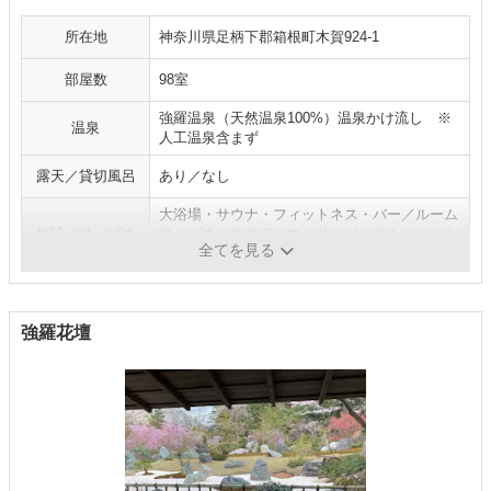
所在地
神奈川県足柄下郡箱根町木賀924-1
部屋数
98室
強羅温泉（天然温泉100%）温泉かけ流し ※
温泉
人工温泉含まず
露天／貸切風呂
あり／なし
大浴場・サウナ・フィットネス・バー／ルーム
施設／サービス
サービス・エステ・マッサージ・ジム・ペット
全てを見る
OK ほか
強羅花壇