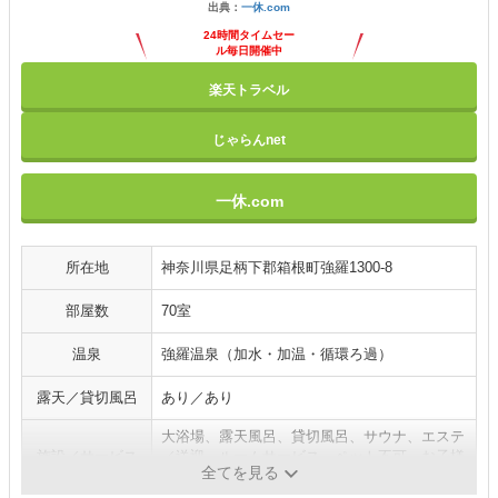
出典：
一休.com
24時間タイムセー
ル毎日開催中
楽天トラベル
じゃらんnet
一休.com
所在地
神奈川県足柄下郡箱根町強羅1300-8
部屋数
70室
温泉
強羅温泉（加水・加温・循環ろ過）
露天／貸切風呂
あり／あり
大浴場、露天風呂、貸切風呂、サウナ、エステ
施設／サービス
／送迎、ルームサービス、ペット不可、お子様
全てを見る
可