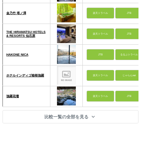
金乃竹 塔ノ澤
楽天トラベル
JTB
THE HIRAMATSU HOTELS
楽天トラベル
JTB
& RESORTS 仙石原
HAKONE NICA
JTB
るるぶトラベル
ホテルインディゴ箱根強羅
楽天トラベル
じゃらんnet
強羅花壇
楽天トラベル
JTB
比較一覧の全部を見る