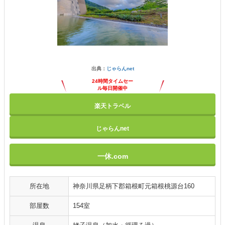
出典：
じゃらんnet
24時間タイムセー
ル毎日開催中
楽天トラベル
じゃらんnet
一休.com
所在地
神奈川県足柄下郡箱根町元箱根桃源台160
部屋数
154室