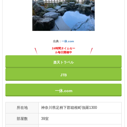
出典：
一休.com
24時間タイムセー
ル毎日開催中
楽天トラベル
JTB
一休.com
所在地
神奈川県足柄下郡箱根町強羅1300
部屋数
39室