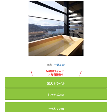
出典：
一休.com
24時間タイムセー
ル毎日開催中
楽天トラベル
じゃらんnet
一休.com