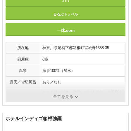
JTB
るるぶトラベル
一休.com
所在地
神奈川県足柄下郡箱根町宮城野1358-35
部屋数
8室
温泉
源泉100%（加水）
露天／貸切風呂
あり／なし
ルームサービス・送迎・ペット不可・お子様不
施設／サービス
全てを見る
可
ホテルインディゴ箱根強羅