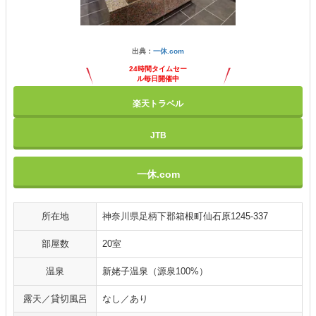
出典：
一休.com
24時間タイムセー
ル毎日開催中
楽天トラベル
JTB
一休.com
所在地
神奈川県足柄下郡箱根町仙石原1245-337
部屋数
20室
温泉
新姥子温泉（源泉100%）
露天／貸切風呂
なし／あり