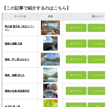
【この記事で紹介するのはこちら】
サービス名
画像
購入サイト
季の湯 雪月花（共立リゾー
楽天トラベル
じゃらんnet
ト）
箱根小涌園 天悠
楽天トラベル
じゃらんnet
箱根・芦ノ湖 はなをり
楽天トラベル
じゃらんnet
箱根・強羅 佳ら久
楽天トラベル
じゃらんnet
箱根の名湯 松坂屋本店
楽天トラベル
じゃらんnet
金乃竹 塔ノ澤
楽天トラベル
JTB