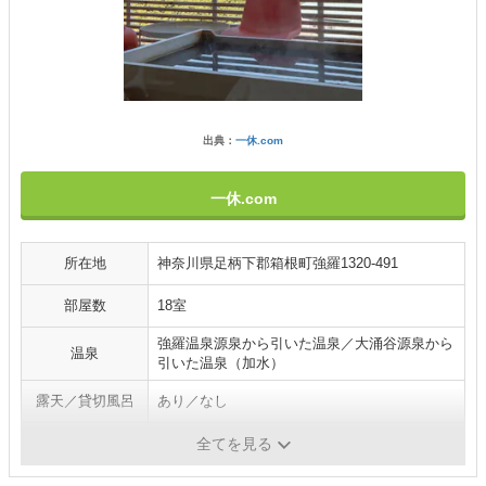
出典：
一休.com
一休.com
所在地
神奈川県足柄下郡箱根町強羅1320-491
部屋数
18室
強羅温泉源泉から引いた温泉／大涌谷源泉から
温泉
引いた温泉（加水）
露天／貸切風呂
あり／なし
施設／サービス
露天風呂・大浴場／ペット不可
全てを見る