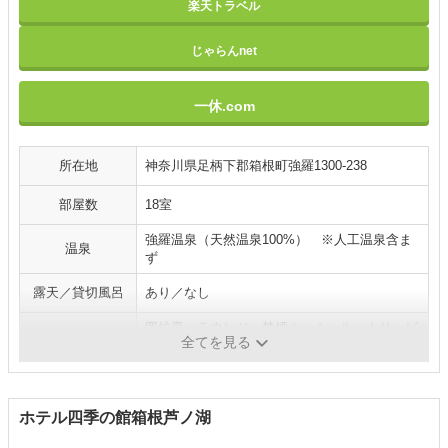
楽天トラベル
じゃらんnet
一休.com
所在地
神奈川県足柄下郡箱根町強羅1300-238
部屋数
18室
強羅温泉（天然温泉100%） ※人工温泉含ま
温泉
ず
露天／貸切風呂
あり／なし
囲炉裏・ラウンジ・禁煙ルーム・ルームサービ
施設／サービス
全てを見る
ス・エステ・マッサージ
ホテル四季の館箱根芦ノ湖