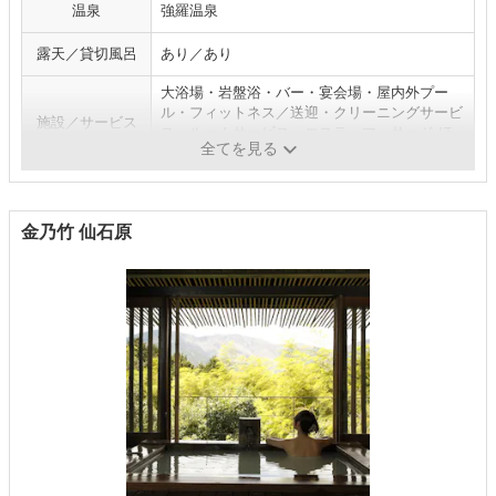
温泉
強羅温泉
露天／貸切風呂
あり／あり
大浴場・岩盤浴・バー・宴会場・屋内外プー
ル・フィットネス／送迎・クリーニングサービ
施設／サービス
ス・ルームサービス・エステ・マッサージ ほ
全てを見る
か
金乃竹 仙石原