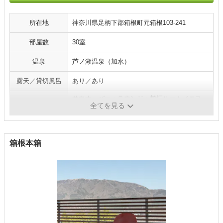
所在地
神奈川県足柄下郡箱根町元箱根103-241
部屋数
30室
温泉
芦ノ湖温泉（加水）
露天／貸切風呂
あり／あり
サウナ・バー・ラウンジ・禁煙ルーム／エス
施設／サービス
全てを見る
テ・ペットOK（ケージ有り）
箱根本箱