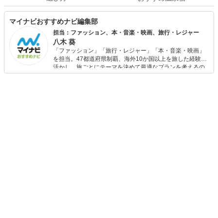
マイナビおすすめナビ編集部
担当：ファッション、本・音楽・映画、旅行・レジャー
八木 葵
「ファッション」「旅行・レジャー」「本・音楽・映画」
を担当。47都道府県制覇、海外10か国以上を旅した経験を
活かし、旅ごとにテーマを決めて最適なプランを考えるの
が得意。また、アパレルショップでの販売経験もあり。誰
でも手軽に楽しめるプチプラとトレンドを取り入れたコー
ディネートを提案します。本や映画から受けたインスピレ
ーションを日常や仕事に活かすことを大切にし、記事では
そんな視点から選んだおすすめ作品やアイテムを紹介しま
す。