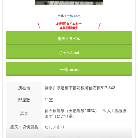
出典：
一休.com
24時間タイムセー
ル毎日開催中
楽天トラベル
じゃらんnet
一休.com
所在地
神奈川県足柄下郡箱根町仙石原817-342
部屋数
11室
仙石原温泉（天然温泉100%） ※人工温泉含
温泉
まず（にごり湯）
露天／貸切風呂
なし／あり
露天風呂・バー・ラウンジ／ルームサービス・