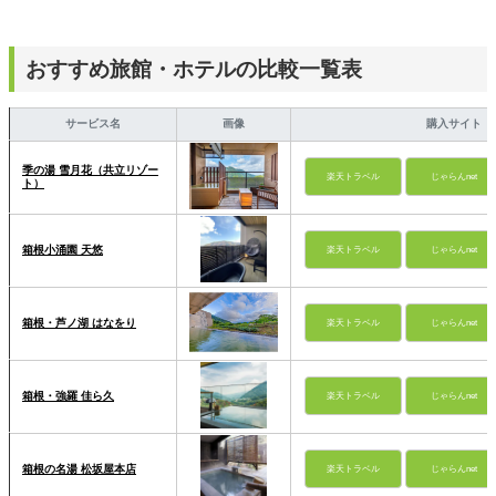
おすすめ旅館・ホテルの比較一覧表
サービス名
画像
購入サイト
季の湯 雪月花（共立リゾー
楽天トラベル
じゃらんnet
ト）
箱根小涌園 天悠
楽天トラベル
じゃらんnet
箱根・芦ノ湖 はなをり
楽天トラベル
じゃらんnet
箱根・強羅 佳ら久
楽天トラベル
じゃらんnet
箱根の名湯 松坂屋本店
楽天トラベル
じゃらんnet