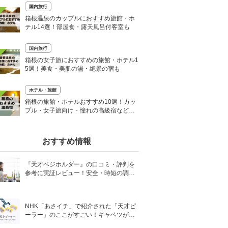
国内旅行
箱根温泉のカップルにおすすめ旅館・ホ
テル14選！部屋食・露天風呂付客室も
国内旅行
箱根の女子旅におすすめの旅館・ホテル1
5選！美食・美肌の湯・絶景の宿も
ホテル・旅館
箱根の旅館・ホテルおすすめ10選！カッ
プル・女子旅向け・憧れの高級宿など厳
選
おすすめ情報
『天才ベジホルダー』の口コミ・評判を
参考に実証レビュー！安全・時短の調理
サポートアイテム！
NHK「あさイチ」で紹介された「天才ピ
ーラー」のここがすごい！キャベツがほ
わほわ4枚刃ピーラーの魅力に迫る！