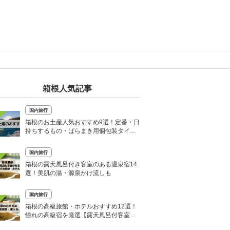
箱根人気記事
国内旅行
箱根のお土産人気おすすめ9選！定番・日
持ちするもの・ばらまき用個包装タイプ
も
国内旅行
箱根の露天風呂付き客室のある温泉宿14
選！美肌の湯・源泉かけ流しも
国内旅行
箱根の高級旅館・ホテルおすすめ12選！
憧れの高級宿を厳選【露天風呂付客室
も】