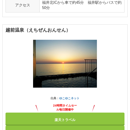
福井北ICから車で約45分 福井駅からバスで約
アクセス
50分
越前温泉（えちぜんおんせん）
出典：
ゆこゆこネット
24時間タイムセー
ル毎日開催中
楽天トラベル