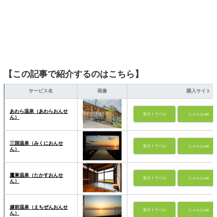
【この記事で紹介するのはこちら】
サービス名
画像
購入サイト
あわら温泉（あわらおんせ
楽天トラベル
じゃらんnet
ん）
三国温泉（みくにおんせ
楽天トラベル
じゃらんnet
ん）
鷹巣温泉（たかすおんせ
楽天トラベル
じゃらんnet
ん）
越前温泉（えちぜんおんせ
楽天トラベル
じゃらんnet
ん）