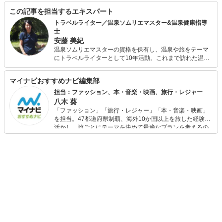
この記事を担当するエキスパート
トラベルライター／温泉ソムリエマスター&温泉健康指導
士
安藤 美紀
温泉ソムリエマスターの資格を保有し、温泉や旅をテーマ
にトラベルライターとして10年活動。これまで訪れた温泉
宿は約250軒、執筆記事数はトータルで800を超える。さら
に入浴法を極めたいと、温泉健康指導士の資格も取得。お
マイナビおすすめナビ編集部
家でも入浴剤や入浴法を研究しながら温泉気分を楽しんで
いる。
担当：ファッション、本・音楽・映画、旅行・レジャー
八木 葵
「ファッション」「旅行・レジャー」「本・音楽・映画」
を担当。47都道府県制覇、海外10か国以上を旅した経験を
活かし、旅ごとにテーマを決めて最適なプランを考えるの
が得意。また、アパレルショップでの販売経験もあり。誰
でも手軽に楽しめるプチプラとトレンドを取り入れたコー
ディネートを提案します。本や映画から受けたインスピレ
ーションを日常や仕事に活かすことを大切にし、記事では
そんな視点から選んだおすすめ作品やアイテムを紹介しま
す。