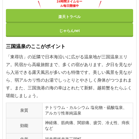
24時間タイムセー
ル毎日開催中
楽天トラベル
じゃらんnet
三国温泉のここがポイント
「東尋坊」の近隣で日本海沿いに広がる温泉地が三国温泉エリ
ア。民宿から高級旅館まで、多くの宿があります。夕日を見なが
ら入浴できる露天風呂が多いのも特徴です。美しい風景を見なが
ら、弱アルカリ性のお湯でしっとりとやさしく身体がつつまれま
す。また、三国漁港の海の幸はとれたて新鮮。越前蟹をたらふく
堪能しましょう。
ナトリウム・カルシウム 塩化物・硫酸塩泉、
泉質
アルカリ性単純温泉
神経痛、筋肉痛、関節痛、疲労、冷え性、痔疾
効能
など