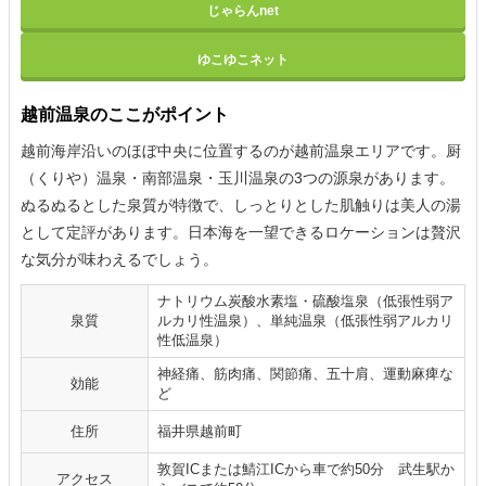
じゃらんnet
ゆこゆこネット
越前温泉のここがポイント
越前海岸沿いのほぼ中央に位置するのが越前温泉エリアです。厨
（くりや）温泉・南部温泉・玉川温泉の3つの源泉があります。
ぬるぬるとした泉質が特徴で、しっとりとした肌触りは美人の湯
として定評があります。日本海を一望できるロケーションは贅沢
な気分が味わえるでしょう。
ナトリウム炭酸水素塩・硫酸塩泉（低張性弱ア
泉質
ルカリ性温泉）、単純温泉（低張性弱アルカリ
性低温泉）
神経痛、筋肉痛、関節痛、五十肩、運動麻痺な
効能
ど
住所
福井県越前町
敦賀ICまたは鯖江ICから車で約50分 武生駅か
アクセス