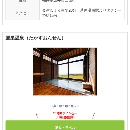
住所
福井県坂井市三国町
金津ICより車で20分 芦原温泉駅よりタクシー
アクセス
で約15分
鷹巣温泉（たかすおんせん）
出典：
ゆこゆこネット
24時間タイムセー
ル毎日開催中
楽天トラベル