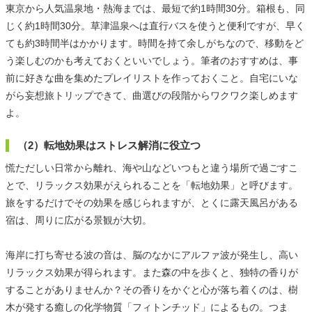
東京から人気温泉地・熱海までは、最短で約1時間30分。箱根も、同
じく約1時間30分。草津温泉へは直行バスを使うと便利ですが、早く
ても約3時間半はかかります。時間を持て余しがちなので、移動をど
う楽しむのかも考えておくといいでしょう。筆者のおすすめは、事
前に好きな曲を集めたプレイリストを作っておくこと。自宅にいな
がら妄想旅トリップできて、曲選びの段階からワクワク楽しめます
よ。
（2）転地効果はストレス解消に役立つ
慌ただしい日常から離れ、海や山などいつもと違う場所で過ごすこ
とで、リラックス効果がえられることを「転地効果」と呼びます。
旅をするだけでその効果を感じられますが、とくに露天風呂がある
宿は、周りに広がる景観が大切。
海岸に打ち寄せる波の音は、脳のなかにアルファ波が発生し、高い
リラックス効果が得られます。また森の中を歩くと、独特の香りが
することがありませんか？その香りをかぐと心が落ち着くのは、樹
木が発する癒しの化学物質「フィトンチッド」によるもの。つま