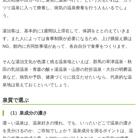
気分転換や自分へのご褒美に温泉へ行く。という人もいれば、ガッ
ツリ温泉に入って療養し、病気の温泉療養を行う人もいるでしょ
う。
湯治客は、基本的に1週間以上滞在して、体調をととのえていきま
す。また人によっては食事制限が必要になるため、上げ膳据え膳は
NG。館内に共同炊事場があって、各自自分で食事をつくります。
そんな湯治文化が色濃く残る温泉地といえば、群馬の草津温泉・秋
田の乳頭温泉・青森の酸ヶ湯温泉・山形の肘折温泉・大分の明礬温
泉など。病気や予防、健康づくりに役立たせたいなら、代表的な温
泉地は覚えておくといいでしょう。
泉質で選ぶ
（1）泉成分の濃さ
濃～い温泉は、温泉好きの憧れ。でも、いったいどこで温泉の濃さ
を見分けるのか、ご存知でしょか？ 温泉成分を測るポイントは、温