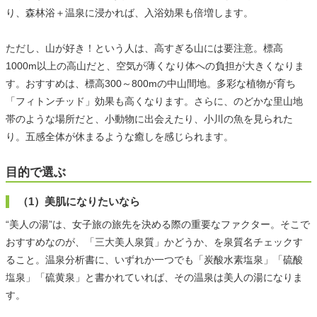
り、森林浴＋温泉に浸かれば、入浴効果も倍増します。
ただし、山が好き！という人は、高すぎる山には要注意。標高
1000m以上の高山だと、空気が薄くなり体への負担が大きくなりま
す。おすすめは、標高300～800mの中山間地。多彩な植物が育ち
「フィトンチッド」効果も高くなります。さらに、のどかな里山地
帯のような場所だと、小動物に出会えたり、小川の魚を見られた
り。五感全体が休まるような癒しを感じられます。
目的で選ぶ
（1）美肌になりたいなら
“美人の湯”は、女子旅の旅先を決める際の重要なファクター。そこで
おすすめなのが、「三大美人泉質」かどうか、を泉質名チェックす
ること。温泉分析書に、いずれか一つでも「炭酸水素塩泉」「硫酸
塩泉」「硫黄泉」と書かれていれば、その温泉は美人の湯になりま
す。