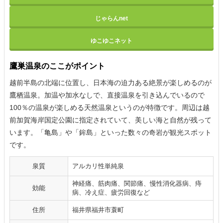
じゃらんnet
ゆこゆこネット
鷹巣温泉のここがポイント
越前半島の北端に位置し、日本海の迫力ある絶景が楽しめるのが
鷹栖温泉。加温や加水なしで、直接温泉を引き込んでいるので
100％の温泉が楽しめる天然温泉というのが特徴です。周辺は越
前加賀海岸国定公園に指定されていて、美しい海と自然が残って
います。「亀島」や「鉾島」といった数々の奇岩が観光スポット
です。
泉質
アルカリ性単純泉
神経痛、筋肉痛、関節痛、慢性消化器病、痔
効能
病、冷え症、疲労回復など
住所
福井県福井市蓑町