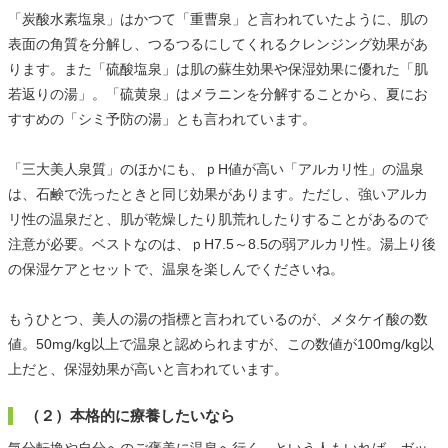
「炭酸水素塩泉」はかつて「重曹泉」と言われていたように、肌の
表面の角質を分解し、つるつるにしてくれるクレンジング効果があ
ります。また「硫酸塩泉」は肌の蘇生効果や保湿効果に優れた「肌
若返りの湯」。「硫黄泉」はメラニンを分解することから、夏にお
すすめの「シミ予防の湯」とも言われています。
「三大美人泉質」のほかにも、ｐH値が高い「アルカリ性」の温泉
は、石鹸で洗ったときと同じ効果があります。ただし、強いアルカ
リ性の温泉だと、肌が乾燥したり肌荒れしたりすることがあるので
注意が必要。ベストなのは、ｐH7.5～8.5の弱アルカリ性。湯上り後
の保湿ケアとセットで、温泉を楽しんでくださいね。
もうひとつ、美人の湯の指標と言われているのが、メタケイ酸の数
値。50mg/kg以上で温泉と認められますが、この数値が100mg/kg以
上だと、保湿効果が高いと言われています。
（２）本格的に療養したいなら