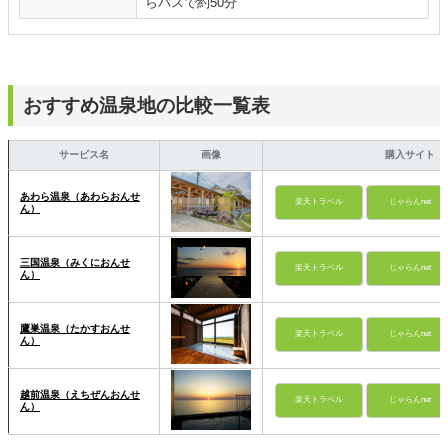
らバスで約50分
おすすめ温泉地の比較一覧表
サービス名
画像
購入サイト
あわら温泉（あわらおんせ
楽天トラベル
じゃらんnet
ん）
三国温泉（みくにおんせ
楽天トラベル
じゃらんnet
ん）
鷹巣温泉（たかすおんせ
楽天トラベル
じゃらんnet
ん）
越前温泉（えちぜんおんせ
楽天トラベル
じゃらんnet
ん）