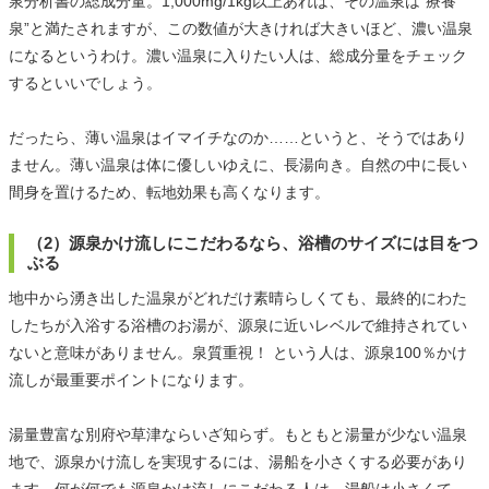
泉分析書の総成分量。1,000mg/1kg以上あれば、その温泉は“療養
泉”と満たされますが、この数値が大きければ大きいほど、濃い温泉
になるというわけ。濃い温泉に入りたい人は、総成分量をチェック
するといいでしょう。
だったら、薄い温泉はイマイチなのか……というと、そうではあり
ません。薄い温泉は体に優しいゆえに、長湯向き。自然の中に長い
間身を置けるため、転地効果も高くなります。
（2）源泉かけ流しにこだわるなら、浴槽のサイズには目をつ
ぶる
地中から湧き出した温泉がどれだけ素晴らしくても、最終的にわた
したちが入浴する浴槽のお湯が、源泉に近いレベルで維持されてい
ないと意味がありません。泉質重視！ という人は、源泉100％かけ
流しが最重要ポイントになります。
湯量豊富な別府や草津ならいざ知らず。もともと湯量が少ない温泉
地で、源泉かけ流しを実現するには、湯船を小さくする必要があり