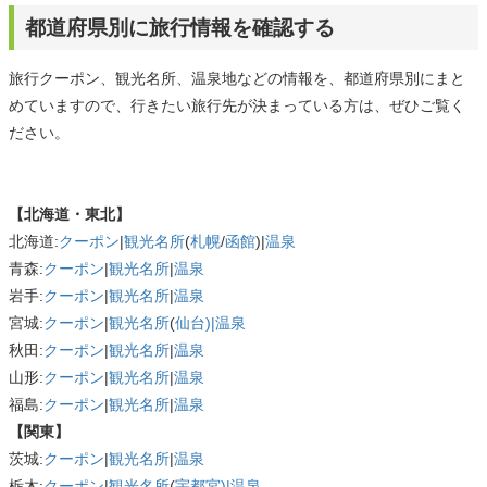
都道府県別に旅行情報を確認する
旅行クーポン、観光名所、温泉地などの情報を、都道府県別にまと
めていますので、行きたい旅行先が決まっている方は、ぜひご覧く
ださい。
【北海道・東北】
北海道:
クーポン
|
観光名所
(
札幌
/
函館
)|
温泉
青森:
クーポン
|
観光名所
|
温泉
岩手:
クーポン
|
観光名所
|
温泉
宮城:
クーポン
|
観光名所
(
仙台)|
温泉
秋田:
クーポン
|
観光名所
|
温泉
山形:
クーポン
|
観光名所
|
温泉
福島:
クーポン
|
観光名所
|
温泉
【関東】
茨城:
クーポン
|
観光名所
|
温泉
栃木:
クーポン
|
観光名所
(
宇都宮)|
温泉