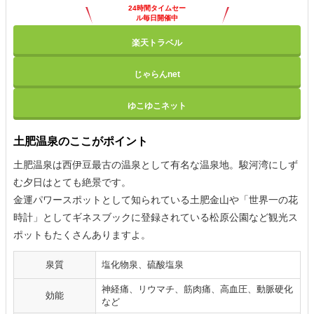
24時間タイムセー
ル毎日開催中
楽天トラベル
じゃらんnet
ゆこゆこネット
土肥温泉のここがポイント
土肥温泉は西伊豆最古の温泉として有名な温泉地。駿河湾にしず
む夕日はとても絶景です。
金運パワースポットとして知られている土肥金山や「世界一の花
時計」としてギネスブックに登録されている松原公園など観光ス
ポットもたくさんありますよ。
泉質
塩化物泉、硫酸塩泉
神経痛、リウマチ、筋肉痛、高血圧、動脈硬化
効能
など