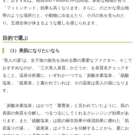
す。おすすめは、標高300～800mの中山間地。多彩な植物が育ち
「フィトンチッド」効果も高くなります。さらに、のどかな里山地
帯のような場所だと、小動物に出会えたり、小川の魚を見られた
り。五感全体が休まるような癒しを感じられます。
目的で選ぶ
（1）美肌になりたいなら
“美人の湯”は、女子旅の旅先を決める際の重要なファクター。そこで
おすすめなのが、「三大美人泉質」かどうか、を泉質名チェックす
ること。温泉分析書に、いずれか一つでも「炭酸水素塩泉」「硫酸
塩泉」「硫黄泉」と書かれていれば、その温泉は美人の湯になりま
す。
「炭酸水素塩泉」はかつて「重曹泉」と言われていたように、肌の
表面の角質を分解し、つるつるにしてくれるクレンジング効果があ
ります。また「硫酸塩泉」は肌の蘇生効果や保湿効果に優れた「肌
若返りの湯」。「硫黄泉」はメラニンを分解することから、夏にお