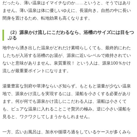
だったら、薄い温泉はイマイチなのか……というと、そうではあり
ません。薄い温泉は体に優しいゆえに、長湯向き。自然の中に長い
間身を置けるため、転地効果も高くなります。
（2）源泉かけ流しにこだわるなら、浴槽のサイズには目をつ
ぶる
地中から湧き出した温泉がどれだけ素晴らしくても、最終的にわた
したちが入浴する浴槽のお湯が、源泉に近いレベルで維持されてい
ないと意味がありません。泉質重視！ という人は、源泉100％かけ
流しが最重要ポイントになります。
湯量豊富な別府や草津ならいざ知らず。もともと湯量が少ない温泉
地で、源泉かけ流しを実現するには、湯船を小さくする必要があり
ます。何が何でも源泉かけ流しにこだわる人は、湯船は小さくて
も、ピュアな温泉に入れることこそ贅沢の極み。逆に小さい湯船を
見ると、ワクワクしてしまうかもしれません。
一方、広いお風呂は、加水や循環ろ過をしているケースが多くみら