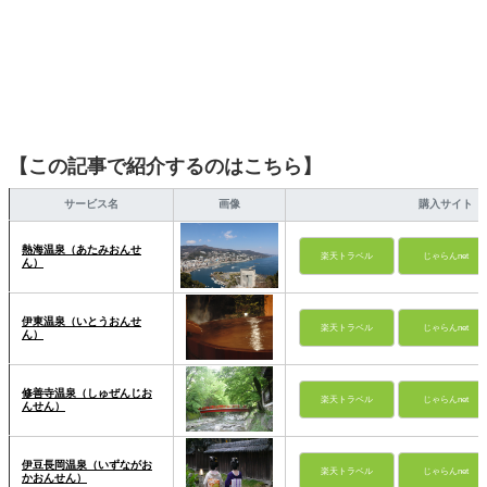
【この記事で紹介するのはこちら】
サービス名
画像
購入サイト
熱海温泉（あたみおんせ
楽天トラベル
じゃらんnet
ん）
伊東温泉（いとうおんせ
楽天トラベル
じゃらんnet
ん）
修善寺温泉（しゅぜんじお
楽天トラベル
じゃらんnet
んせん）
伊豆長岡温泉（いずながお
楽天トラベル
じゃらんnet
かおんせん）