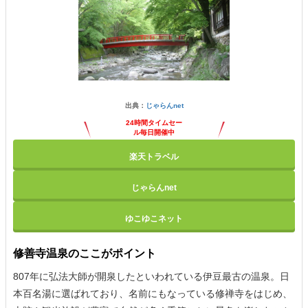
出典：
じゃらんnet
24時間タイムセー
ル毎日開催中
楽天トラベル
じゃらんnet
ゆこゆこネット
修善寺温泉のここがポイント
807年に弘法大師が開泉したといわれている伊豆最古の温泉。日
本百名湯に選ばれており、名前にもなっている修禅寺をはじめ、