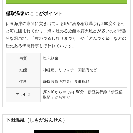
稲取温泉のここがポイント
伊豆海岸の東側に突き出ている岬にある稲取温泉は360度ぐるっ
と海に囲まれており、海を眺める旅館や露天風呂が多いのが特徴
的な温泉地。「雛のつるし飾りまつり」や「どんつく祭」などの
歴史ある伝統行事も行われています。
泉質
塩化物泉
効能
神経痛、リウマチ、関節痛など
住所
静岡県賀茂郡東伊豆町稲取
厚木ICから車で約150分、伊豆急行線「伊豆稲
アクセス
取駅」からすぐ
下田温泉（しもだおんせん）