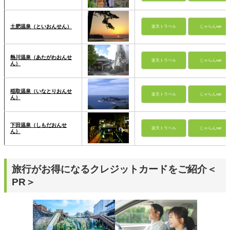
土肥温泉（といおんせん）
楽天トラベル
じゃらんnet
熱川温泉（あたがわおんせ
楽天トラベル
じゃらんnet
ん）
稲取温泉（いなとりおんせ
楽天トラベル
じゃらんnet
ん）
下田温泉（しもだおんせ
楽天トラベル
じゃらんnet
ん）
旅行がお得になるクレジットカードをご紹介＜
PR＞