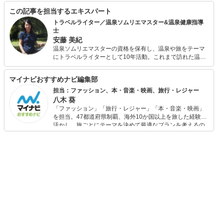
この記事を担当するエキスパート
トラベルライター／温泉ソムリエマスター&温泉健康指導
士
安藤 美紀
温泉ソムリエマスターの資格を保有し、温泉や旅をテーマ
にトラベルライターとして10年活動。これまで訪れた温泉
宿は約250軒、執筆記事数はトータルで800を超える。さら
に入浴法を極めたいと、温泉健康指導士の資格も取得。お
マイナビおすすめナビ編集部
家でも入浴剤や入浴法を研究しながら温泉気分を楽しんで
いる。
担当：ファッション、本・音楽・映画、旅行・レジャー
八木 葵
「ファッション」「旅行・レジャー」「本・音楽・映画」
を担当。47都道府県制覇、海外10か国以上を旅した経験を
活かし、旅ごとにテーマを決めて最適なプランを考えるの
が得意。また、アパレルショップでの販売経験もあり。誰
でも手軽に楽しめるプチプラとトレンドを取り入れたコー
ディネートを提案します。本や映画から受けたインスピレ
ーションを日常や仕事に活かすことを大切にし、記事では
そんな視点から選んだおすすめ作品やアイテムを紹介しま
す。