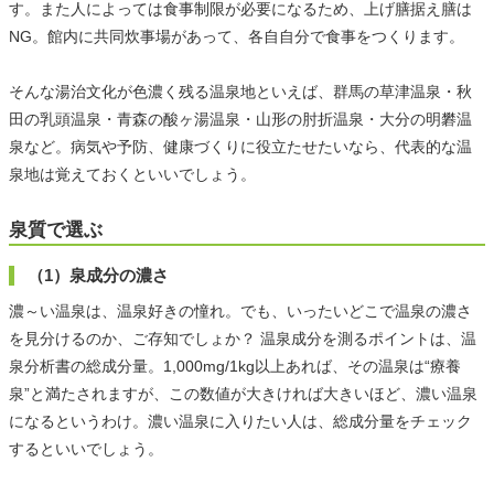
す。また人によっては食事制限が必要になるため、上げ膳据え膳は
NG。館内に共同炊事場があって、各自自分で食事をつくります。
そんな湯治文化が色濃く残る温泉地といえば、群馬の草津温泉・秋
田の乳頭温泉・青森の酸ヶ湯温泉・山形の肘折温泉・大分の明礬温
泉など。病気や予防、健康づくりに役立たせたいなら、代表的な温
泉地は覚えておくといいでしょう。
泉質で選ぶ
（1）泉成分の濃さ
濃～い温泉は、温泉好きの憧れ。でも、いったいどこで温泉の濃さ
を見分けるのか、ご存知でしょか？ 温泉成分を測るポイントは、温
泉分析書の総成分量。1,000mg/1kg以上あれば、その温泉は“療養
泉”と満たされますが、この数値が大きければ大きいほど、濃い温泉
になるというわけ。濃い温泉に入りたい人は、総成分量をチェック
するといいでしょう。