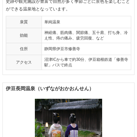
史跡や観光施設が豊富で自然が多く季節ごとに景色を楽しむこと
ができる温泉地となっています。
泉質
単純温泉
神経痛、筋肉痛、関節痛、五十肩、打ち身、冷
効能
え性、痔の痛み、疲労回復、など
住所
静岡県伊豆市修善寺
沼津ICから車で約30分、伊豆箱根鉄道「修善寺
アクセス
駅」バスで終点
伊豆長岡温泉（いずながおかおんせん）