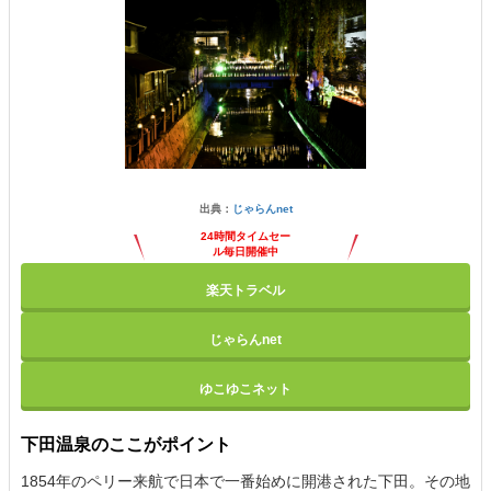
出典：
じゃらんnet
24時間タイムセー
ル毎日開催中
楽天トラベル
じゃらんnet
ゆこゆこネット
下田温泉のここがポイント
1854年のペリー来航で日本で一番始めに開港された下田。その地