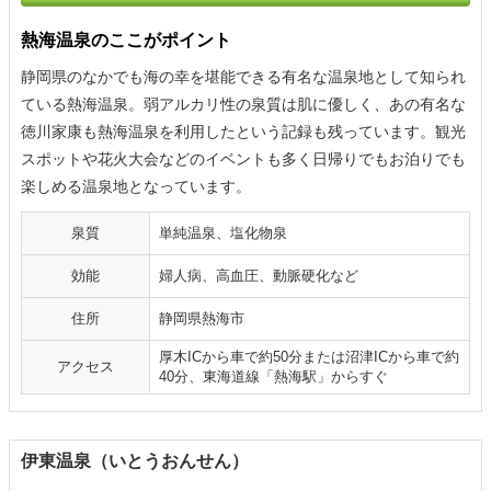
熱海温泉のここがポイント
静岡県のなかでも海の幸を堪能できる有名な温泉地として知られ
ている熱海温泉。弱アルカリ性の泉質は肌に優しく、あの有名な
徳川家康も熱海温泉を利用したという記録も残っています。観光
スポットや花火大会などのイベントも多く日帰りでもお泊りでも
楽しめる温泉地となっています。
泉質
単純温泉、塩化物泉
効能
婦人病、高血圧、動脈硬化など
住所
静岡県熱海市
厚木ICから車で約50分または沼津ICから車で約
アクセス
40分、東海道線「熱海駅」からすぐ
伊東温泉（いとうおんせん）