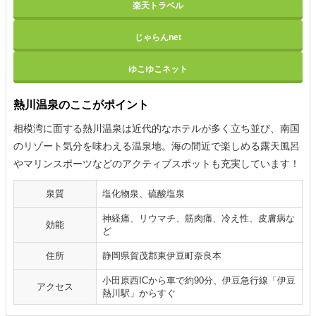
楽天トラベル
じゃらんnet
ゆこゆこネット
熱川温泉のここがポイント
相模湾に面する熱川温泉は近代的なホテルが多く立ち並び、南国
のリゾート気分を味わえる温泉地。海の間近で楽しめる露天風呂
やマリンスポーツなどのアクティブスポットも充実しています！
泉質
塩化物泉、硫酸塩泉
神経痛、リウマチ、筋肉痛、冷え性、皮膚病な
効能
ど
住所
静岡県賀茂郡東伊豆町奈良本
小田原西ICから車で約90分、伊豆急行線「伊豆
アクセス
熱川駅」からすぐ