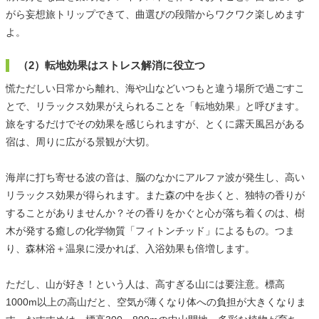
がら妄想旅トリップできて、曲選びの段階からワクワク楽しめます
よ。
（2）転地効果はストレス解消に役立つ
慌ただしい日常から離れ、海や山などいつもと違う場所で過ごすこ
とで、リラックス効果がえられることを「転地効果」と呼びます。
旅をするだけでその効果を感じられますが、とくに露天風呂がある
宿は、周りに広がる景観が大切。
海岸に打ち寄せる波の音は、脳のなかにアルファ波が発生し、高い
リラックス効果が得られます。また森の中を歩くと、独特の香りが
することがありませんか？その香りをかぐと心が落ち着くのは、樹
木が発する癒しの化学物質「フィトンチッド」によるもの。つま
り、森林浴＋温泉に浸かれば、入浴効果も倍増します。
ただし、山が好き！という人は、高すぎる山には要注意。標高
1000m以上の高山だと、空気が薄くなり体への負担が大きくなりま