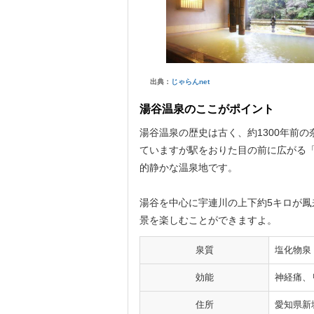
出典：
じゃらんnet
湯谷温泉のここがポイント
湯谷温泉の歴史は古く、約1300年前
ていますが駅をおりた目の前に広がる
的静かな温泉地です。
湯谷を中心に宇連川の上下約5キロが
景を楽しむことができますよ。
泉質
塩化物泉
効能
神経痛、
住所
愛知県新