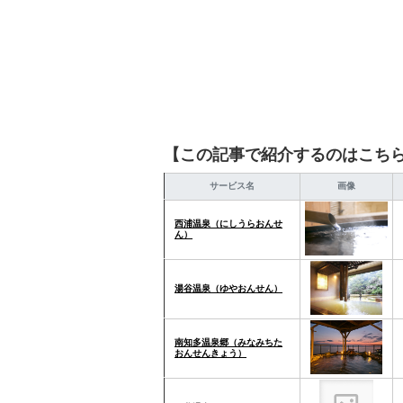
【この記事で紹介するのはこち
サービス名
画像
西浦温泉（にしうらおんせ
ん）
湯谷温泉（ゆやおんせん）
南知多温泉郷（みなみちた
おんせんきょう）