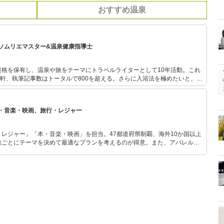
おすすめ温泉
ソムリエマスター&温泉健康指導士
資格を保有し、温泉や旅をテーマにトラベルライターとして10年活動。これ
0軒、執筆記事数はトータルで800を超える。さらに入浴法を極めたいと、温
得。お家でも入浴剤や入浴法を研究しながら温泉気分を楽しんでいる。
・音楽・映画、旅行・レジャー
レジャー」「本・音楽・映画」を担当。47都道府県制覇、海外10か国以上
旅ごとにテーマを決めて最適なプランを考えるのが得意。また、アパレルシ
り。誰でも手軽に楽しめるプチプラとトレンドを取り入れたコーディネート
から受けたインスピレーションを日常や仕事に活かすことを大切にし、記事
だおすすめ作品やアイテムを紹介します。