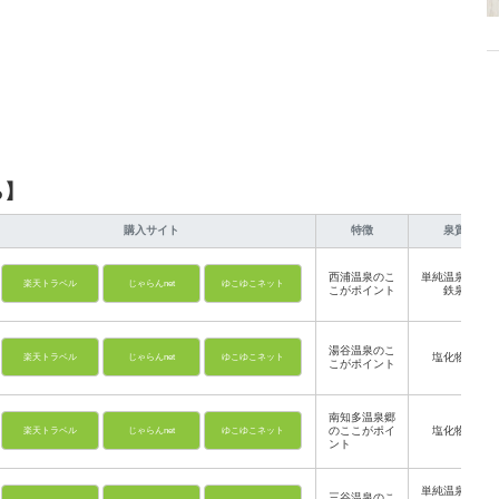
ら】
購入サイト
特徴
泉質
西浦温泉のこ
単純温泉、含
楽天トラベル
じゃらんnet
ゆこゆこネット
こがポイント
鉄泉
湯谷温泉のこ
塩化物泉
楽天トラベル
じゃらんnet
ゆこゆこネット
こがポイント
南知多温泉郷
のここがポイ
塩化物泉
楽天トラベル
じゃらんnet
ゆこゆこネット
ント
単純温泉、塩
三谷温泉のこ