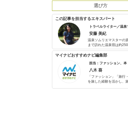
選び方
この記事を担当するエキスパート
トラベルライター／温泉
安藤 美紀
温泉ソムリエマスターの
まで訪れた温泉宿は約25
泉健康指導士の資格も取
マイナビおすすめナビ編集部
担当：ファッション、本
八木 葵
「ファッション」「旅行・
を旅した経験を活かし、
ョップでの販売経験もあ
を提案します。本や映画
ではそんな視点から選ん