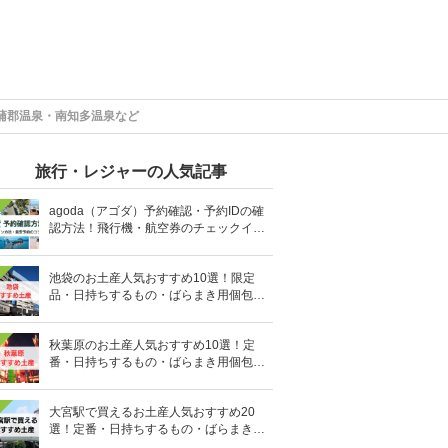
蒲郡温泉・南知多温泉など
旅行・レジャーの人気記事
agoda（アゴダ）予約確認・予約IDの確
認方法！飛行機・航空券のチェックイン
手順と照会番号の調べ方も
池袋のお土産人気おすすめ10選！限定
品・日持ちするもの・ばらまき用個包装
タイプも
秋葉原のお土産人気おすすめ10選！定
番・日持ちするもの・ばらまき用個包装
タイプも
大宮駅で買えるお土産人気おすすめ20
選！定番・日持ちするもの・ばらまき用
の個包装タイプも