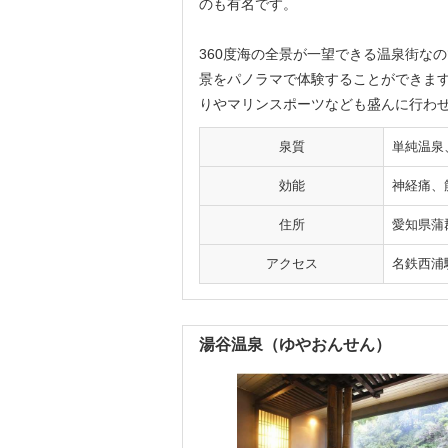
のも有名です。
360度海の全景が一望できる温泉街な
景をパノラマで体験することができま
りやマリンスポーツなども盛んに行わ
泉質
単純温泉
効能
神経痛、
住所
愛知県蒲
アクセス
名鉄西浦
湯谷温泉（ゆやおんせん）