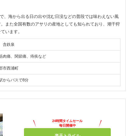
ので、海から出る日の出や沈む日没などの普段では味わえない風
す。また全国有数のアサリの産地としても知られており、潮干狩
せています。
、含鉄泉
筋肉痛、関節痛、痔疾など
郡市西浦町
駅からバスで8分
24時間タイムセール
毎日開催中
楽天トラベル