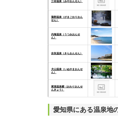
三谷温泉（みやおんせん）
蒲郡温泉（がまごおりおん
せん）
内海温泉（うつみおんせ
ん）
吉良温泉（きらおんせん）
犬山温泉（いぬやまおんせ
ん）
尾張温泉郷（おわりおんせ
んきょう）
愛知県にある温泉地