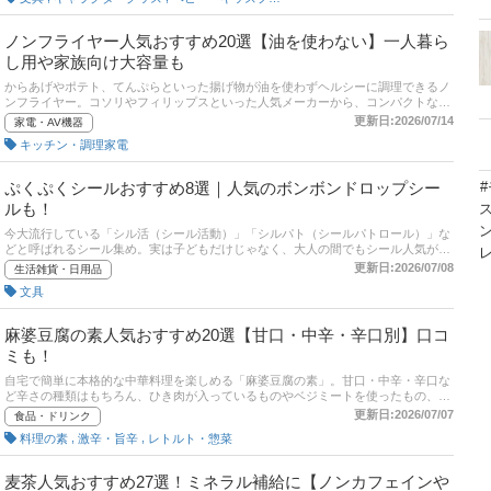
してみてくださいね！
ノンフライヤー人気おすすめ20選【油を使わない】一人暮ら
し用や家族向け大容量も
からあげやポテト、てんぷらといった揚げ物が油を使わずヘルシーに調理できるノ
ンフライヤー。コソリやフィリップスといった人気メーカーから、コンパクトな一
人暮らし向け、大容量の家族向け、電気代が節約できる省エネモデルなど多数発売
更新日:2026/07/14
家電・AV機器
されています。ここではノンフライヤーの選び方とおすすめ商品を紹介します。豊
キッチン・調理家電
富な調理メニュー・レシピ搭載モデルやおしゃれなデザインもピックアップ。後半
には、比較一覧表や通販サイトの最新人気ランキングもあるので、売れ筋や口コミ
とあわせてチェックしてみてください。
ぷくぷくシールおすすめ8選｜人気のボンボンドロップシー
ルも！
今大流行している「シル活（シール活動）」「シルパト（シールパトロール）」な
どと呼ばれるシール集め。実は子どもだけじゃなく、大人の間でもシール人気が再
燃しているのをご存じですか？ デコレーション用にストックしたり、シールそのも
更新日:2026/07/08
生活雑貨・日用品
のをコレクションして楽しんだり、シール交換したりと楽しみ方はさまざま。なか
文具
でも「ボンボンドロップシール（略称ボンドロ）」をはじめ、ぷくっと立体感のあ
るシールが大人気！ ちいかわやサンリオ、たまごっちなどの人気キャラクターは、
売り切れ殺到で手に入らない場合もあります。この記事では、今人気のぷくぷくシ
麻婆豆腐の素人気おすすめ20選【甘口・中辛・辛口別】口コ
ールの選び方とおすすめ商品を紹介。Amazonや楽天など通販で買えるものを厳選
ミも！
しました。
自宅で簡単に本格的な中華料理を楽しめる「麻婆豆腐の素」。甘口・中辛・辛口な
ど辛さの種類はもちろん、ひき肉が入っているものやベジミートを使ったもの、レ
ンジ調理で簡単に作れるものなどさまざまな商品が販売されています。この記事で
更新日:2026/07/07
食品・ドリンク
は、そんな美味しい麻婆豆腐の素の選び方とおすすめ商品をご紹介。実際に食べた
,
,
料理の素
激辛・旨辛
レトルト・惣菜
人の口コミにも注目です。有名店のものやスーパーで手軽に買えるものなど、幅広
くピックアップしています。記事後半には、楽天市場など通販サイトの人気売れ筋
ランキングやちょい足しアレンジメニュー例も紹介するので、ぜひ最後までチェッ
麦茶人気おすすめ27選！ミネラル補給に【ノンカフェインや
クしてくださいね。