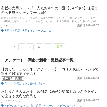
市販の犬用シャンプー人気おすすめ31選【いい匂い】保湿力
のある無水シャンプーも紹介
愛犬を自宅でシャンプーするのに必要な犬用シャンプー。痒みやフケ、アレルギー
に対応した薬用シャンプー、被毛をふんわり仕上げる美容に特化したものなどがあ
ります。ワンちゃんにぴったりあうシャンプーを見つけれるよう、この記事ではペ
更新日:2026/07/07
ペット
ット・ケア・アドバイザーである土井 晴人さんからのアドバイスをもとに、犬用シ
,
,
犬用ケア用品
犬用トイレ・ケア用品
犬
ャンプーの選び方と、市販で買えるのおすすめ商品をご紹介。子犬や敏感肌の犬で
も使える低刺激タイプのほか、犬に負担がかかりにくい手軽な無水シャンプーまで
幅広く紹介しています。記事後半には、愛犬へのシャンプーのやり方や、犬用シャ
ンプーの疑問に関するQ&A。さらに通販の人気ランキングも掲載。売れ筋や口コミ
をチェックして、皮膚の状態や目的に合わせたシャンプーを選んであげてください
2
3
4
...
最後
1
ね。
アンケート・調査の新着・更新記事一覧
【買ってよかったネッククーラー】口コミ人気は？ ドンキで
買える最強アイテムも
更新日:2026/07/30
生活雑貨・日用品
,
,
口コミ
冷感グッズ
夏のレジャー
おしりふき人気おすすめ44選【助産師監修】蓋つきやトイレ
で流せる便利な商品も
更新日:2026/07/07
ベビー・キッズ
,
,
ベビーおしりふきグッズ
衛生用品（ベビー用）
ベビーおむつ・トイレ用品