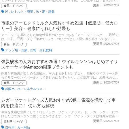
ミンやミネラルが補えるので野菜不足の方におすすめ。この記事では、玄米のパッ
覧表や通販サイトの最新人気ランキングもあるので、売れ筋もチェックしてみてく
クご飯の選び方とおすすめ商品をご紹介。後半には、通販サイトの売れ筋人気ラン
更新日:2026/07/07
食品・ドリンク
ださい。
キングや口コミもご紹介しています！
,
,
米
レトルト・惣菜
米・麦・雑穀
市販のアーモンドミルク人気おすすめ21選【低脂肪・低カロ
リー】美容・健康にうれしい効果も
アーモンドを原料とした植物性飲料のひとつである「アーモンドミルク」。最近で
は、牛乳、豆乳に次ぐ「第3のミルク」のひとつとして認知度が高まってきていま
す。ビタミンEなどを豊富に含み栄養価が高く、ダイエット中の方や健康志向の方
更新日:2026/07/07
食品・ドリンク
に人気を集めています。この記事では、スーパーや通販などで市販されている商品
,
ナッツ類・豆類
豆乳・豆乳飲料
のなかから、アーモンドミルクのおすすめ商品を厳選！美容や健康のために摂り入
れたい方にうれしい「無糖タイプ」や、美味しく飲める「味（フレーバー）付き」
タイプ、オーガニックや添加物不使用のものまで幅広く紹介します。記事後半に
強炭酸水の人気おすすめ25選！ウィルキンソンはじめアイリ
は、Amazonや楽天市場など通販サイトの人気ランキングをはじめ、アーモンドミ
スオーヤマやAmazon限定ブランドも
ルクの美味しい飲み方やアレンジレシピも掲載。ぜひ参考にして毎日の生活に取り
入れやすいアーモンドミルクを見つけてください。
刺激と爽快感が楽しめる炭酸水。そのまま飲むだけでなく、焼酎やウイスキーと割
ってサワーやハイボールとして飲むのにもぴったり。この記事では、炭酸水のなか
でもシュワシュワ感が強い「強炭酸水」に注目して、選び方のポイントとおすすめ
更新日:2026/07/07
食品・ドリンク
の商品を紹介します。記事後半には通販サイトの人気売れ筋ランキングもあります
,
炭酸水
水・ミネラルウォーター
ので参考にしてみてください。
シガーソケットグッズ人気おすすめ9選！電源を増設して車
内を快適に！ 使い方も解説
車内を快適な空間にしてくれる「シガーソケットグッズ」は、シガーソケットにつ
けるだけでカンタンに使うことができます。シガーソケットグッズは種類が豊富
で、どれを選べばいいか迷っている人も多いのではないでしょうか。この記事で
更新日:2026/07/07
自動車・バイク
は、シガーソケットグッズの選び方とおすすめ商品をご紹介します。通販サイトの
,
自転車
カー用品
最新人気ランキングのリンクがあるので、売れ筋や口コミを確認してみましょう。