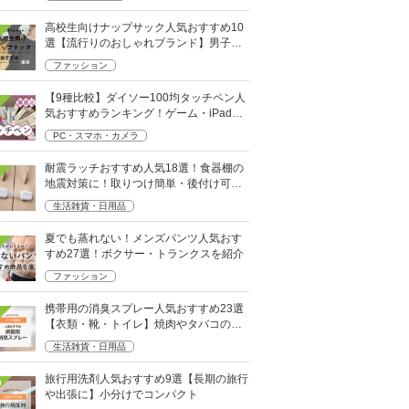
高校生向けナップサック人気おすすめ10
選【流行りのおしゃれブランド】男子・
女子高生向け
ファッション
【9種比較】ダイソー100均タッチペン人
気おすすめランキング！ゲーム・iPad向
けなど
PC・スマホ・カメラ
耐震ラッチおすすめ人気18選！食器棚の
地震対策に！取りつけ簡単・後付け可能
も
生活雑貨・日用品
夏でも蒸れない！メンズパンツ人気おす
すめ27選！ボクサー・トランクスを紹介
ファッション
携帯用の消臭スプレー人気おすすめ23選
【衣類・靴・トイレ】焼肉やタバコのニ
オイにも
生活雑貨・日用品
旅行用洗剤人気おすすめ9選【長期の旅行
0
や出張に】小分けでコンパクト