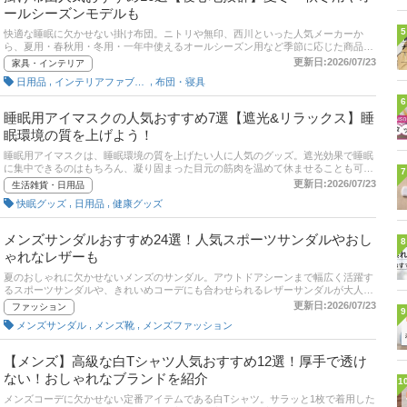
ールシーズンモデルも
5
快適な睡眠に欠かせない掛け布団。ニトリや無印、西川といった人気メーカーか
ら、夏用・春秋用・冬用・一年中使えるオールシーズン用など季節に応じた商品が
発売されています。またコットンや羽毛（ダウン）、羊毛、ポリエステルなど素材
更新日:2026/07/23
家具・インテリア
もさまざま。そこでここでは、掛け布団の選び方とおすすめ商品を紹介します。自
,
,
日用品
インテリアファブリック
布団・寝具
宅の洗濯機で洗える商品や高級羽毛布団、ひんやりタイプなどもピックアップ。後
半には、比較一覧表や通販サイトの最新人気ランキングもあるので、売れ筋や口コ
6
ミとあわせてチェックしてみてください。
睡眠用アイマスクの人気おすすめ7選【遮光&リラックス】睡
眠環境の質を上げよう！
睡眠用アイマスクは、睡眠環境の質を上げたい人に人気のグッズ。遮光効果で睡眠
に集中できるのはもちろん、凝り固まった目元の筋肉を温めて休ませることも可能
7
です。この記事では、睡眠用アイマスクの選び方とおすすめ商品をご紹介します。
更新日:2026/07/23
生活雑貨・日用品
家で使用するのはもちろん、飛行機や夜行バスなどでリラックスして眠りたいとき
,
,
快眠グッズ
日用品
健康グッズ
にも重宝しますよ。さらに記事後半では、通販サイトのアイマスクランキングもご
紹介！ 自分に合ったアイマスクを見つけたい方は、ぜひ最後までご覧ください。
メンズサンダルおすすめ24選！人気スポーツサンダルやおし
8
ゃれなレザーも
夏のおしゃれに欠かせないメンズのサンダル。アウトドアシーンまで幅広く活躍す
るスポーツサンダルや、きれいめコーデにも合わせられるレザーサンダルが大人の
男性から人気を集めています。この記事では、定番の人気ブランドをはじめとする
更新日:2026/07/23
ファッション
9
中心に、ユーザー、エキスパート、編集部がメンズにおすすめのサンダルをご紹介
,
,
メンズサンダル
メンズ靴
メンズファッション
します。後半には、比較一覧表や通販サイトの最新人気ランキングもあるので、売
れ筋や口コミとあわせてチェックしてみてください。
【メンズ】高級な白Tシャツ人気おすすめ12選！厚手で透け
ない！おしゃれなブランドを紹介
1
メンズコーデに欠かせない定番アイテムである白Tシャツ。サラッと1枚で着用した