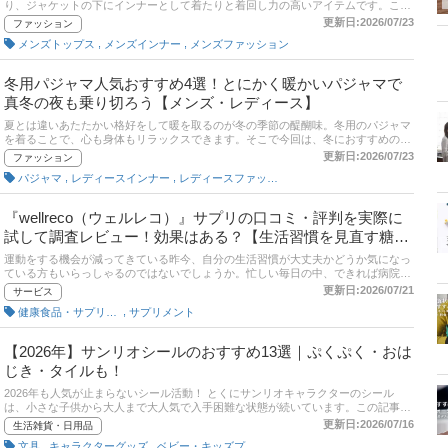
り、ジャケットの下にインナーとして着たりと着回し力の高いアイテムです。この
記事では、大人の男性におすすめの高級な白Tシャツをご紹介します。上質な素材
更新日:2026/07/23
ファッション
を使ったものや、厚手で透けないTシャツをピックアップ！人気ブランドの特徴や
,
,
メンズトップス
メンズインナー
メンズファッション
通販サイトの人気ランキングも掲載しています。ぜひ、この記事を参考にお気に入
りの1着をみつけてくださいね！
冬用パジャマ人気おすすめ4選！とにかく暖かいパジャマで
真冬の夜も乗り切ろう【メンズ・レディース】
夏とは違いあたたかい格好をして暖を取るのが冬の季節の醍醐味。冬用のパジャマ
を着ることで、心も身体もリラックスできます。そこで今回は、冬におすすめの暖
かいパジャマについて詳しく解説！選び方のポイントやメンズ・レディースの人気
更新日:2026/07/23
ファッション
商品を掲載しているので、ぜひ参考にしてみてください。
,
,
パジャマ
レディースインナー
レディースファッション
『wellreco（ウェルレコ）』サプリの口コミ・評判を実際に
試して調査レビュー！効果はある？【生活習慣を見直す糖脂
サプリ】
運動をする機会が減ってきている昨今、自分の生活習慣が大丈夫かどうか気になっ
ている方もいらっしゃるのではないでしょうか。忙しい毎日の中、できれば病院に
通うことなく、生活習慣を管理できれば嬉しいですよね。実はそんな思いにピッタ
更新日:2026/07/21
サービス
リなのが『wellreco（ウェルレコ）』というサービスです。今回はそんな
,
健康食品・サプリメント
サプリメント
『wellreco（ウェルレコ）』を詳しく解説！実際のサービス内容やサプリメントを
実際に試した結果をレビューをしているのでぜひ参考にしてください。
【2026年】サンリオシールのおすすめ13選｜ぷくぷく・おは
じき・タイルも！
2026年も人気が止まらないシール活動！ とくにサンリオキャラクターのシール
は、小さな子供から大人まで大人気で入手困難な状態が続いています。この記事で
は、Amazonや楽天市場で買えるサンリオのシールをご紹介！ ぷくぷくシールやお
更新日:2026/07/16
生活雑貨・日用品
はじきシール、タイルシールなど人気商品を厳選しました。ぜひ最後までチェック
,
,
文具
キャラクターグッズ
ベビー・キッズプレゼント