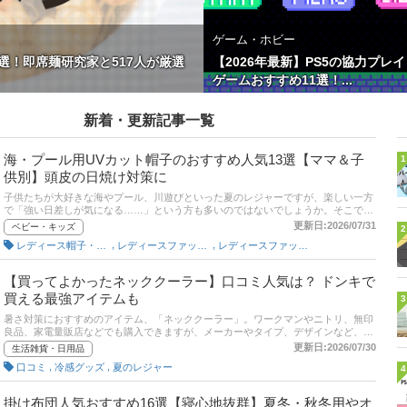
ゲーム・ホビー
選！即席麺研究家と517人が厳選
【2026年最新】PS5の協力プレイ
ゲームおすすめ11選！...
新着・更新記事一覧
海・プール用UVカット帽子のおすすめ人気13選【ママ＆子
1
供別】頭皮の日焼け対策に
子供たちが大好きな海やプール、川遊びといった夏のレジャーですが、楽しい一方
で「強い日差しが気になる……」という方も多いのではないでしょうか。そこでこ
の記事では、紫外線防止・日焼け防止のためにかかせない、海・プール用UVカッ
更新日:2026/07/31
ベビー・キッズ
2
ト帽子の選び方の説明とおすすめ商品を紹介！ 大人用と子供用、両方の帽子を厳選
,
,
レディース帽子・キャップ
レディースファッション雑貨
レディースファッション
しました。記事の後半にはAmazonや楽天など通販サイトの最新人気ランキングも
載せていますので、売れ筋や口コミもあわせてチェックしてみてください。
【買ってよかったネッククーラー】口コミ人気は？ ドンキで
買える最強アイテムも
3
暑さ対策におすすめのアイテム、「ネッククーラー」。ワークマンやニトリ、無印
良品、家電量販店などでも購入できますが、メーカーやタイプ、デザインなど、ど
の商品がいいか迷うポイントがたくさんありますよね。この記事では、みんながお
更新日:2026/07/30
生活雑貨・日用品
すすめする「買ってよかったネッククーラー」だけを紹介します。 商品の口コミは
,
,
口コミ
冷感グッズ
夏のレジャー
4
もちろん、コスパや使いやすさ、保冷力などの評価ポイントも聞いてみたので、各
項目にも注目して商品選びの参考にしてください！
掛け布団人気おすすめ16選【寝心地抜群】夏冬・秋冬用やオ