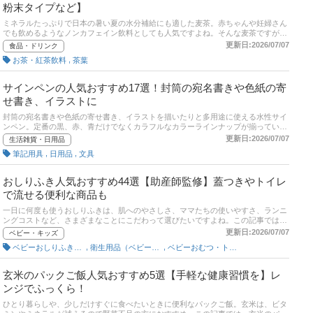
粉末タイプなど】
ミネラルたっぷりで日本の暑い夏の水分補給にも適した麦茶。赤ちゃんや妊婦さん
でも飲めるようなノンカフェイン飲料としても人気ですよね。そんな麦茶ですが、
種類が豊富で煮出しパックや水出し、ペットボトルなど、どの種類を選べばいいか
更新日:2026/07/07
食品・ドリンク
迷ってしまいますね。それぞれの製品ごとの特長をおさえておくことで、よりおい
,
お茶・紅茶飲料
茶葉
しく自分の目的にあった麦茶を楽しむことができますよ。そこでこの記事では、お
すすめの麦茶とその選び方についてご紹介していきます！ 手軽なペットボトル、定
番のティーバッグ、利便性に優れた濃縮缶タイプなどから厳選しました。ユーザー
サインペンの人気おすすめ17選！封筒の宛名書きや色紙の寄
のイチオシ商品や口コミも。記事後半には、美味しい麦茶の作り方、Amazonなど
せ書き、イラストに
の通販サイトの最新人気ランキングのリンクもあるので、売れ筋や口コミを確認し
てみましょう。
封筒の宛名書きや色紙の寄せ書き、イラストを描いたりと多用途に使える水性サイ
ンペン。定番の黒、赤、青だけでなくカラフルなカラーラインナップが揃っていま
す。一見どれも同じに見えますが、メーカーにより色や太さ、インクに違いがあり
更新日:2026/07/07
生活雑貨・日用品
ます。なかには書き心地抜群の高級サインペンも！そこでこの記事では、サインペ
,
,
筆記用具
日用品
文具
ンの選び方とユーザーイチオシの商品、編集部のおすすめ人気商品をご紹介。後半
では、Amazonや楽天など通販サイトの人気ランキングも掲載しているので、きっ
とあなたの用途や好みにピッタリのサインペンが見つかります。
おしりふき人気おすすめ44選【助産師監修】蓋つきやトイレ
で流せる便利な商品も
一日に何度も使うおしりふきは、肌へのやさしさ、ママたちの使いやすさ、ランニ
ングコストなど、さまざまなことにこだわって選びたいですよね。この記事では、
赤ちゃんを知り尽くした助産師・浅井貴子さんと先輩ママ＆パパへの取材をもと
更新日:2026/07/07
ベビー・キッズ
に、おしりふきの選び方とおすすめの商品をユーザー、エキスパート、編集部から
,
,
ベビーおしりふきグッズ
衛生用品（ベビー用）
ベビーおむつ・トイレ用品
それぞれ厳選してご紹介します。人気のムーニーやパンパースなどもピックアッ
プ。◆結局どんな商品がコスパが高いのか知りたい◆最低限おさえておくべきポイ
ントだけ知りたい◆使用期間、使用枚数、一カ月のおしりふき代を知りたい◆新生
玄米のパックご飯人気おすすめ5選【手軽な健康習慣を】レ
児とそれ以降での商品の買い替え、使用シーンによる商品の使い分けについて知り
ンジでふっくら！
たいなど、おしりふき迷子の妊婦さん、ママ＆パパにとって有益な情報をまとめて
います。「色々試したけどここに行きついた…！」という先輩ママたちのリアルな
ひとり暮らしや、少しだけすぐに食べたいときに便利なパックご飯。玄米は、ビタ
口コミも掲載しているので、ぜひチェックしてみてくださいね。後半には、比較一