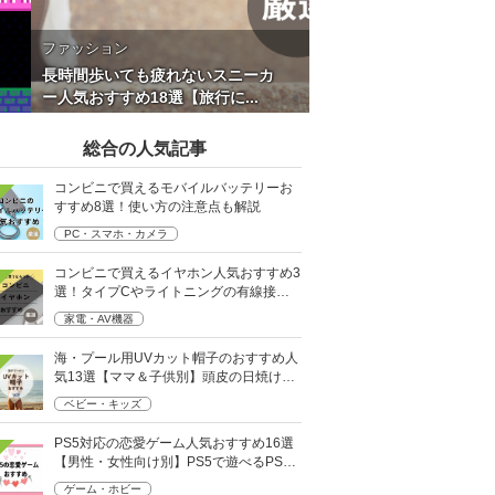
ファッション
長時間歩いても疲れないスニーカ
ー人気おすすめ18選【旅行に...
総合の人気記事
コンビニで買えるモバイルバッテリーお
すすめ8選！使い方の注意点も解説
PC・スマホ・カメラ
コンビニで買えるイヤホン人気おすすめ3
選！タイプCやライトニングの有線接続
タイプも
家電・AV機器
海・プール用UVカット帽子のおすすめ人
気13選【ママ＆子供別】頭皮の日焼け対
策に
ベビー・キッズ
PS5対応の恋愛ゲーム人気おすすめ16選
【男性・女性向け別】PS5で遊べるPS4
ソフトも
ゲーム・ホビー