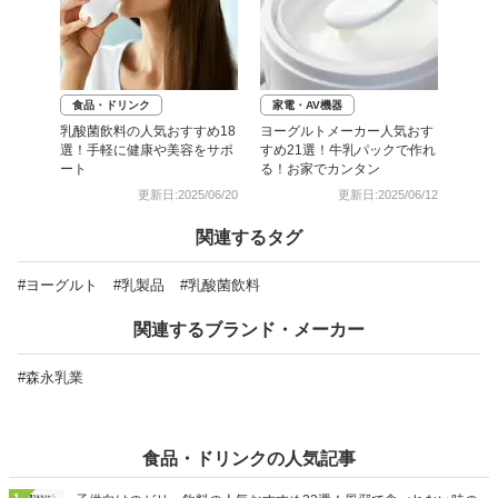
食品・ドリンク
家電・AV機器
乳酸菌飲料の人気おすすめ18
ヨーグルトメーカー人気おす
選！手軽に健康や美容をサポ
すめ21選！牛乳パックで作れ
ート
る！お家でカンタン
更新日:2025/06/20
更新日:2025/06/12
関連するタグ
#ヨーグルト
#乳製品
#乳酸菌飲料
関連するブランド・メーカー
#森永乳業
食品・ドリンクの人気記事
1