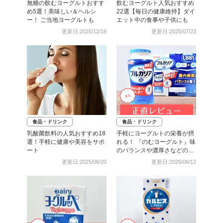
無糖の飲むヨーグルトおすす
飲むヨーグルト人気おすすめ
め5選！美味しい＆ヘルシ
22選【毎日の健康維持】ダイ
ー！ ご当地ヨーグルトも
エット中の食事や子供にも
更新日:2025/12/16
更新日:2025/07/23
食品・ドリンク
食品・ドリンク
乳酸菌飲料の人気おすすめ18
手軽にヨーグルトの栄養が摂
選！手軽に健康や美容をサポ
れる！ 『のむヨーグルト』味
ート
のバランスや濃厚さなどの魅
力を検証レビュー
更新日:2025/06/20
更新日:2025/06/12