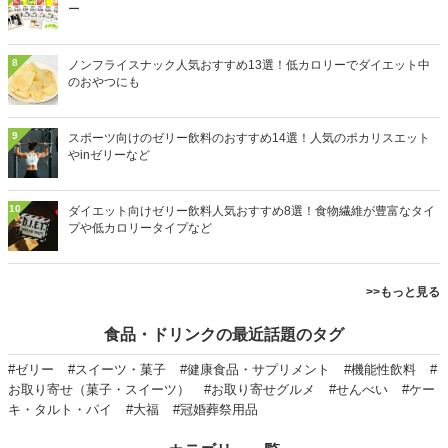
ー
8
ノンフライスナック人気おすすめ13選！低カロリーでダイエット中
のおやつにも
9
スポーツ向けのゼリー飲料のおすすめ14選！人気のポカリスエット
やinゼリーなど
10
ダイエット向けゼリー飲料人気おすすめ8選！食物繊維が豊富なタイ
プや低カロリータイプなど
>>もっと見る
食品・ドリンクの最近話題のタグ
#ゼリー
#スイーツ・菓子
#健康食品・サプリメント
#機能性飲料
#
お取り寄せ（菓子・スイーツ）
#お取り寄せグルメ
#せんべい
#ケー
キ・タルト・パイ
#大福
#冠婚葬祭用品