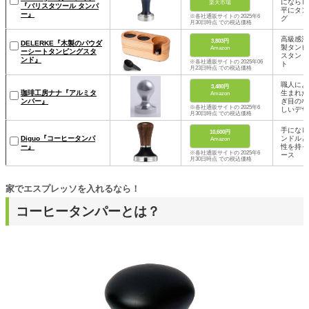
にならし
楽天市場
『バリスタツール タンパ
平にタン
ー』
※各社通販サイトの 2025年6
グ
月30日時点 での税込価格
高級感漂
3,803円
DELERKE『木製のパウダ
製タンピ
Amazon
ーシートタンピングスタ
スタンド
ンド』
※各社通販サイトの 2025年06
ト
月23日時点 での税込価格
職人によ
3,480円
珈琲工房ナナ『アルミタ
生まれた
Amazon
ンパー』
ぎ目のな
※各社通販サイトの 2025年6
しいデザ
月30日時点 での税込価格
手になじ
10,600円
Diguo『コーヒータンパ
ンドルと
Amazon
ー』
性を持っ
※各社通販サイトの 2025年6
ース
月30日時点 での税込価格
家でエスプレッソを入れるなら！
コーヒータンパーとは？