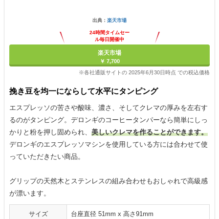
出典：
楽天市場
24時間タイムセー
ル毎日開催中
楽天市場
￥ 7,700
※各社通販サイトの 2025年6月30日時点 での税込価格
挽き豆を均一にならして水平にタンピング
エスプレッソの苦さや酸味、濃さ、そしてクレマの厚みを左右す
るのがタンピング。デロンギのコーヒータンパーなら簡単にしっ
かりと粉を押し固められ、
美しいクレマを作ることができます。
デロンギのエスプレッソマシンを使用している方には合わせて使
っていただきたい商品。
グリップの天然木とステンレスの組み合わせもおしゃれで高級感
が漂います。
サイズ
台座直径 51mm x 高さ91mm