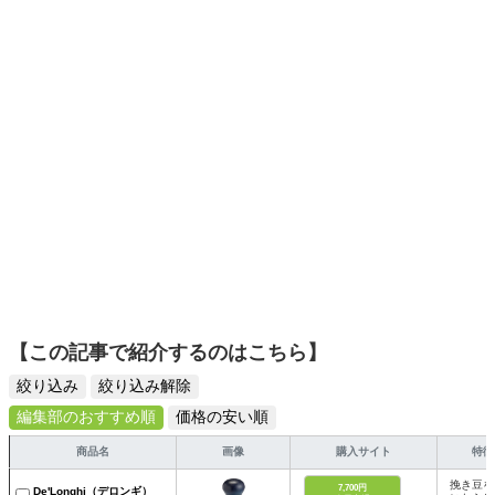
選びがしやすい記事をお届けします！
【この記事で紹介するのはこちら】
絞り込み
絞り込み解除
編集部のおすすめ順
価格の安い順
商品名
画像
購入サイト
特徴
挽き豆を
7,700円
De'Longhi（デロンギ）