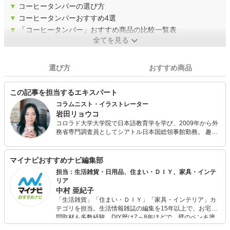
▼
コーヒータンパーの選び方
▼
コーヒータンパーおすすめ4選
▼
「コーヒータンパー」おすすめ商品の比較一覧表
全てを見る
選び方
おすすめ商品
この記事を担当するエキスパート
コラムニスト・イラストレーター
岩田リョウコ
コロラド大学大学院で日本語教育学を学び、2009年から外
務省専門調査員としてシアトル日本国総領事館勤務。 趣味
で立ち上げたコーヒーのトリビアをイラストで紹介する『I
Love Coffee』が月間訪問者数60万人のサイトに成長しアメ
リカで書籍化される。 中国語、韓国語、ロシア語に翻訳出
マイナビおすすめナビ編集部
版されている。 日本語著書に『シアトル発ちょっとブラッ
担当：生活雑貨・日用品、住まい・ＤＩＹ、家具・インテ
クなコーヒーの教科書』。 宝島社リンネルwebやTABI
リア
LABOでコーヒーコラム連載中。
中村 亜紀子
「生活雑貨」「住まい・ＤＩＹ」「家具・インテリア」カ
テゴリを担当。生活情報雑誌の編集を15年以上で、お宅訪
問取材も多数経験。DIY歴は7～8年ほどで、壁のペンキ塗
りや壁紙チェンジなどもチャレンジ済み。初心者でもモノ