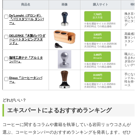
商品名
画像
購入サイト
特徴
挽き豆を
7,700円
De'Longhi（デロンギ）
にならし
楽天市場
『バリスタツール タンパ
平にタン
ー』
※各社通販サイトの 2025年6
グ
月30日時点 での税込価格
高級感漂
3,803円
DELERKE『木製のパウダ
製タンピ
Amazon
ーシートタンピングスタ
スタンド
ンド』
※各社通販サイトの 2025年06
ト
月23日時点 での税込価格
職人によ
3,480円
珈琲工房ナナ『アルミタ
生まれた
Amazon
ンパー』
ぎ目のな
※各社通販サイトの 2025年6
しいデザ
月30日時点 での税込価格
手になじ
10,600円
Diguo『コーヒータンパ
ンドルと
Amazon
ー』
性を持っ
※各社通販サイトの 2025年6
ース
月30日時点 での税込価格
どれがいい？
エキスパートによるおすすめランキング
コーヒーに関するコラムや書籍を執筆している岩田リョウコさんが
選ぶ、コーヒータンパーのおすすめランキングを発表します。ぜひ