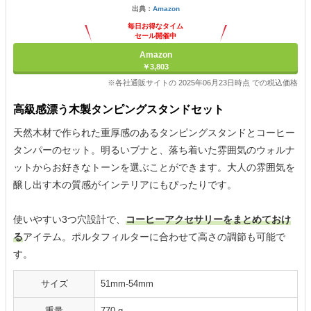
出典：
Amazon
毎日お得なタイム
セール開催中
Amazon
￥3,803
※各社通販サイトの 2025年06月23日時点 での税込価格
高級感漂う木製タンピングスタンドセット
天然木材で作られた重厚感のあるタンピングスタンドとコーヒー
タンパーのセット。明るいブナと、落ち着いた雰囲気のウォルナ
ットからお好きなトーンを選ぶことができます。大人の雰囲気を
醸し出す木の質感がインテリアにもぴったりです。
使いやすい3つ穴設計で、
コーヒーアクセサリーをまとめておけ
る
アイテム。ポルタフィルターに合わせて高さの調節も可能で
す。
サイズ
51mm-54mm
重量
770 g