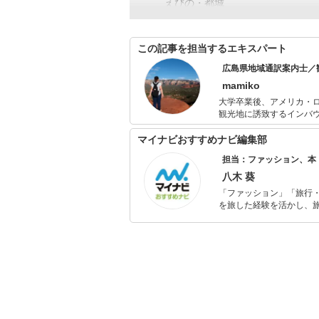
えびの・都城
この記事を担当するエキスパート
広島県地域通訳案内士／
mamiko
大学卒業後、アメリカ・
観光地に誘致するインバ
過去にはまとまった休暇
を機にライターとして各
マイナビおすすめナビ編集部
県地域通訳案内士（英語）
担当：ファッション、本
発信すべく、全国通訳案
八木 葵
「ファッション」「旅行・
を旅した経験を活かし、
ョップでの販売経験もあ
を提案します。本や映画
ではそんな視点から選ん