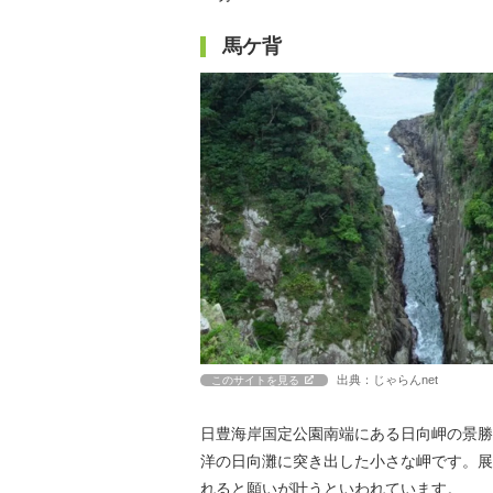
馬ケ背
出典：じゃらんnet
このサイトを見る
日豊海岸国定公園南端にある日向岬の景勝
洋の日向灘に突き出した小さな岬です。展
れると願いが叶うといわれています。