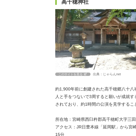
高千穂神社
出典：じゃらんnet
このサイトを見る
約1,900年前に創建された高千穂郷八十
人と手をつないで3周すると願いが成就す
されており、約1時間の公演を見学するこ
所在地：宮崎県西臼杵郡高千穂町大字三田井
アクセス：JR日豊本線「延岡駅」から宮
15分