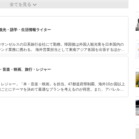
全てを見る
観光・語学・生活情報ライター
ロサンゼルスの日系旅行会社にて勤務。帰国後は外国人観光客を日本国内の
ウンド業務に携わる。 海外営業担当として東南アジア各国を出張するほか、
を利用して国内・海外問わず一人旅で見聞を広げる。その後出産、夫の転勤
地でのライフスタイルや観光情報を発信中。 総合旅行業務取扱管理者、広島
、TOEIC865点、英検準1級を取得。現在は、日本の魅力を多くの外国人に
・音楽・映画、旅行・レジャー
内士の資格取得に向けて勉強中。
レジャー」「本・音楽・映画」を担当。47都道府県制覇、海外10か国以上
旅ごとにテーマを決めて最適なプランを考えるのが得意。また、アパレルシ
り。誰でも手軽に楽しめるプチプラとトレンドを取り入れたコーディネート
から受けたインスピレーションを日常や仕事に活かすことを大切にし、記事
だおすすめ作品やアイテムを紹介します。