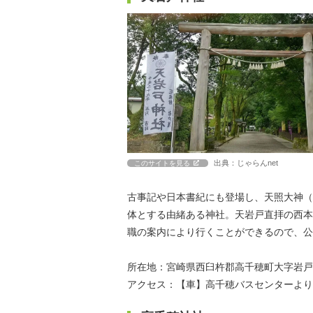
出典：じゃらんnet
このサイトを見る
古事記や日本書紀にも登場し、天照大神（
体とする由緒ある神社。天岩戸直拝の西本
職の案内により行くことができるので、公
所在地：宮崎県西臼杵郡高千穂町大字岩戸10
アクセス：【車】高千穂バスセンターより