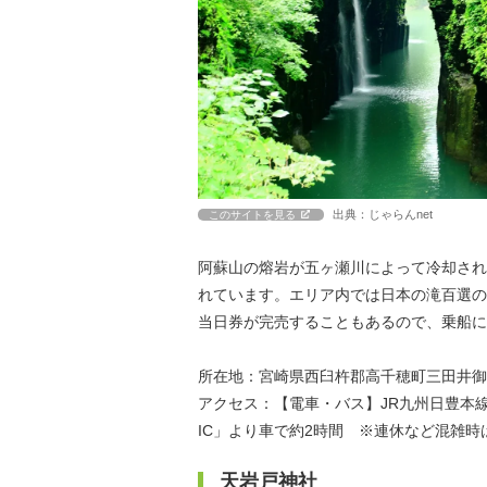
出典：じゃらんnet
このサイトを見る
阿蘇山の熔岩が五ヶ瀬川によって冷却され
れています。エリア内では日本の滝百選の
当日券が完売することもあるので、乗船に
所在地：宮崎県西臼杵郡高千穂町三田井御
アクセス：【電車・バス】JR九州日豊本
IC」より車で約2時間 ※連休など混雑
天岩戸神社