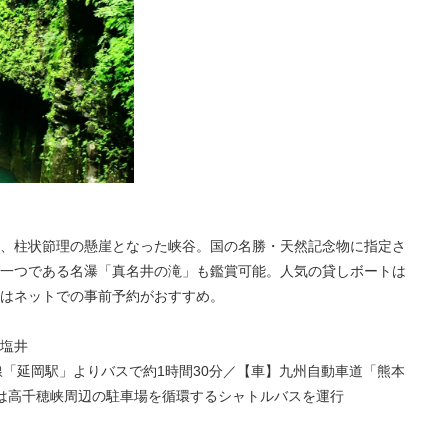
、柱状節理の懸崖となった峡谷。国の名勝・天然記念物に指定さ
一つである名瀑「真名井の滝」も鑑賞可能。人気の貸しボートは
はネットでの事前予約がおすすめ。
塩井
線「延岡駅」よりバスで約1時間30分／【車】九州自動車道「熊本
時は高千穂峡周辺の駐車場を循環するシャトルバスを運行