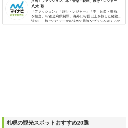
担当：ファッション、本・音楽・映画、旅行・レジャー
八木 葵
「ファッション」「旅行・レジャー」「本・音楽・映画」
を担当。47都道府県制覇、海外10か国以上を旅した経験を
活かし、旅ごとにテーマを決めて最適なプランを考えるの
が得意。また、アパレルショップでの販売経験もあり。誰
でも手軽に楽しめるプチプラとトレンドを取り入れたコー
ディネートを提案します。本や映画から受けたインスピレ
ーションを日常や仕事に活かすことを大切にし、記事では
そんな視点から選んだおすすめ作品やアイテムを紹介しま
す。
札幌の観光スポットおすすめ20選