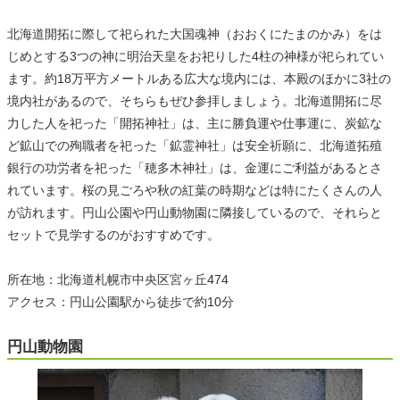
北海道開拓に際して祀られた大国魂神（おおくにたまのかみ）をは
じめとする3つの神に明治天皇をお祀りした4柱の神様が祀られてい
ます。約18万平方メートルある広大な境内には、本殿のほかに3社の
境内社があるので、そちらもぜひ参拝しましょう。北海道開拓に尽
力した人を祀った「開拓神社」は、主に勝負運や仕事運に、炭鉱な
ど鉱山での殉職者を祀った「鉱霊神社」は安全祈願に、北海道拓殖
銀行の功労者を祀った「穂多木神社」は、金運にご利益があるとさ
れています。桜の見ごろや秋の紅葉の時期などは特にたくさんの人
が訪れます。円山公園や円山動物園に隣接しているので、それらと
セットで見学するのがおすすめです。
所在地：北海道札幌市中央区宮ヶ丘474
アクセス：円山公園駅から徒歩で約10分
円山動物園