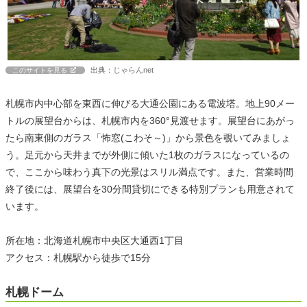
出典：じゃらんnet
このサイトを見る
札幌市内中心部を東西に伸びる大通公園にある電波塔。地上90メー
トルの展望台からは、札幌市内を360°見渡せます。展望台にあがっ
たら南東側のガラス「怖窓(こわそ～)」から景色を覗いてみましょ
う。足元から天井までが外側に傾いた1枚のガラスになっているの
で、ここから味わう真下の光景はスリル満点です。また、営業時間
終了後には、展望台を30分間貸切にできる特別プランも用意されて
います。
所在地：北海道札幌市中央区大通西1丁目
アクセス：札幌駅から徒歩で15分
札幌ドーム