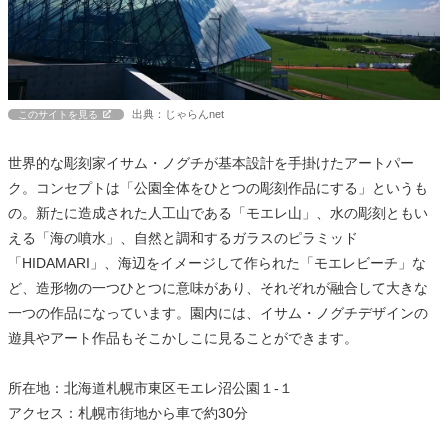
出典：じゃらんnet
このサイトを見る
世界的な彫刻家イサム・ノグチが基本設計を手掛けたアートパー
ク。コンセプトは「公園全体をひとつの彫刻作品にする」というも
の。新たに造成された人工山である「モエレ山」、水の彫刻ともい
える「海の噴水」、自然と調和するガラスのピラミッド
「HIDAMARI」、海辺をイメージして作られた「モエレビーチ」な
ど、造形物の一つひとつに意味があり、それぞれが融合して大きな
一つの作品になっています。園内には、イサム・ノグチデザインの
遊具やアート作品もそこかしこに見ることができます。
所在地：北海道札幌市東区モエレ沼公園１-１
アクセス：札幌市街地から車で約30分