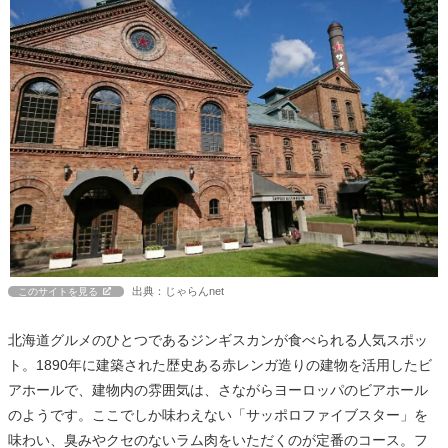
出典：じゃらんnet
このサイトを見る
北海道グルメのひとつであるジンギスカンが食べられる人気スポッ
ト。1890年に建築された歴史ある赤レンガ造りの建物を活用したビ
アホールで、建物内の雰囲気は、さながらヨーロッパのビアホール
のようです。ここでしか味わえない「サッポロファイブスター」を
味わい、臭みやクセのないラム肉をいただくのが定番のコース。フ