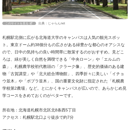
出典：じゃらんnet
このサイトを見る
札幌駅北側に広がる北海道大学のキャンパスは人気の観光スポッ
ト。東京ドーム約38個分もの広さがある緑豊かな都心のオアシスな
ので、日中の気持ちの良い時間帯に散策するのがおすすめ。見どこ
ろは、緑が美しく自然を満喫できる「中央ローン」や「エルムの
森」、札幌農学校初代教頭の「クラーク像」、歴史的価値のある建
物「古賀講堂」や「北大総合博物館」、四季折々に美しい「イチョ
ウ並木」や「ポプラ並木」、国の重要文化財に指定された「札幌農
学校第2農場」など。とにかくキャンパスが広いので、あらかじめ見
学コースをきめておくのがベターです。
所在地：北海道札幌市北区北8条西5丁目
アクセス：札幌駅北口より徒歩で約7分