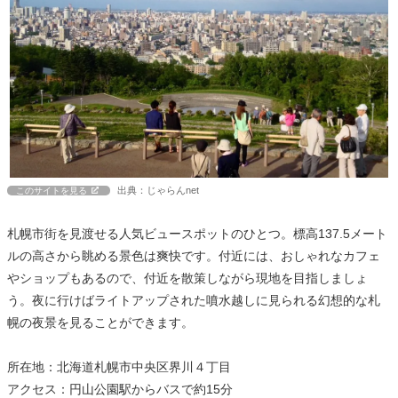
出典：じゃらんnet
このサイトを見る
札幌市街を見渡せる人気ビュースポットのひとつ。標高137.5メート
ルの高さから眺める景色は爽快です。付近には、おしゃれなカフェ
やショップもあるので、付近を散策しながら現地を目指しましょ
う。夜に行けばライトアップされた噴水越しに見られる幻想的な札
幌の夜景を見ることができます。
所在地：北海道札幌市中央区界川４丁目
アクセス：円山公園駅からバスで約15分