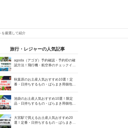
トを厳選して紹介
旅行・レジャーの人気記事
agoda（アゴダ）予約確認・予約IDの確
認方法！飛行機・航空券のチェックイン
手順と照会番号の調べ方も
秋葉原のお土産人気おすすめ10選！定
番・日持ちするもの・ばらまき用個包装
タイプも
池袋のお土産人気おすすめ10選！限定
品・日持ちするもの・ばらまき用個包装
タイプも
大宮駅で買えるお土産人気おすすめ20
選！定番・日持ちするもの・ばらまき用
の個包装タイプも