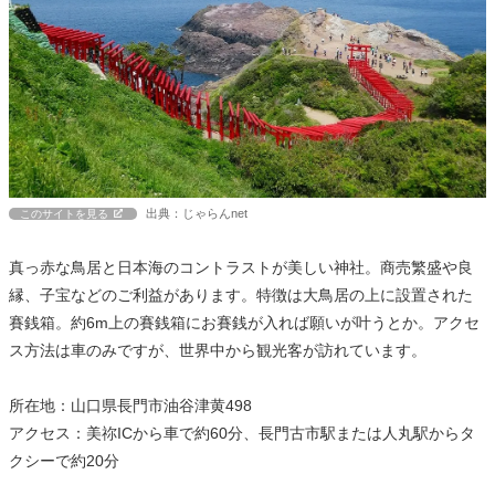
出典：じゃらんnet
このサイトを見る
真っ赤な鳥居と日本海のコントラストが美しい神社。商売繁盛や良
縁、子宝などのご利益があります。特徴は大鳥居の上に設置された
賽銭箱。約6m上の賽銭箱にお賽銭が入れば願いが叶うとか。アクセ
ス方法は車のみですが、世界中から観光客が訪れています。
所在地：山口県長門市油谷津黄498
アクセス：美祢ICから車で約60分、長門古市駅または人丸駅からタ
クシーで約20分