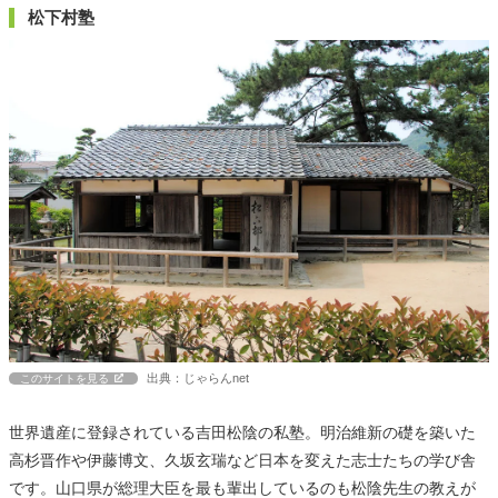
松下村塾
出典：じゃらんnet
このサイトを見る
世界遺産に登録されている吉田松陰の私塾。明治維新の礎を築いた
高杉晋作や伊藤博文、久坂玄瑞など日本を変えた志士たちの学び舎
です。山口県が総理大臣を最も輩出しているのも松陰先生の教えが