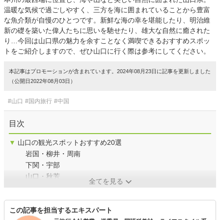
温暖な気候で過ごしやすく、三方を海に囲まれていることから豊富
な魚介類が自慢のひとつです。新鮮な海の幸を堪能したり、明治維
新の礎を築いた偉人たちに思いを馳せたり、雄大な自然に癒された
り…今回は山口県の魅力を余すことなく満喫できるおすすめスポッ
トをご紹介しますので、ぜひ山口に行く際は参考にしてください。
本記事はプロモーションが含まれています。2024年08月23日に記事を更新しました
（公開日2022年08月03日）
#山口
#国内旅行
#中国
目次
▼
山口の観光スポットおすすめ20選
岩国・柳井・周南
下関・宇部
山口・秋芳
全てを見る
この記事を担当するエキスパート