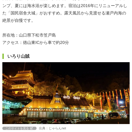
ンプ、夏には海水浴が楽しめます。宿泊は2016年にリニューアルし
た「国民宿舎大城」がおすすめ。露天風呂から見渡せる瀬戸内海の
絶景が自慢です。
所在地：山口県下松市笠戸島
アクセス：徳山東ICから車で約20分
いろり山賊
出典：じゃらんnet
このサイトを見る