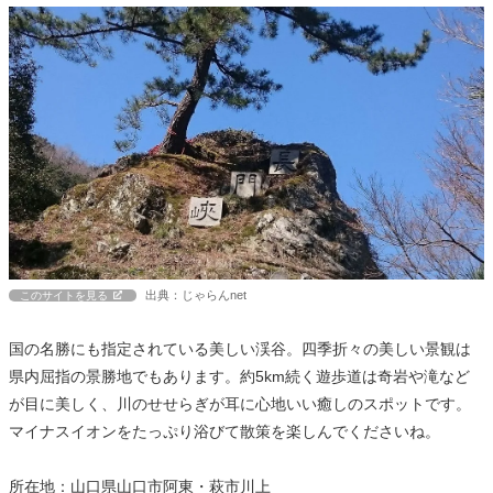
出典：じゃらんnet
このサイトを見る
国の名勝にも指定されている美しい渓谷。四季折々の美しい景観は
県内屈指の景勝地でもあります。約5km続く遊歩道は奇岩や滝など
が目に美しく、川のせせらぎが耳に心地いい癒しのスポットです。
マイナスイオンをたっぷり浴びて散策を楽しんでくださいね。
所在地：山口県山口市阿東・萩市川上