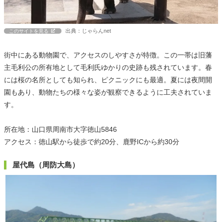
出典：じゃらんnet
このサイトを見る
街中にある動物園で、アクセスのしやすさが特徴。この一帯は旧藩
主毛利公の所有地として毛利氏ゆかりの史跡も残されています。春
には桜の名所としても知られ、ピクニックにも最適。夏には夜間開
園もあり、動物たちの様々な姿が観察できるように工夫されていま
す。
所在地：山口県周南市大字徳山5846
アクセス：徳山駅から徒歩で約20分、鹿野ICから約30分
屋代島（周防大島）