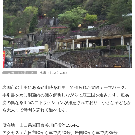
出典：じゃらんnet
このサイトを見る
岩国市の山奥にある鉱山跡を利用して作られた冒険テーマパーク。
手引書を元に洞窟内の謎を解明しながら地底王国を進みます。難易
度の異なる3つのアトラクションが用意されており、小さな子どもか
ら大人まで時間を忘れて遊べます。
所在地：山口県岩国市美川町根笠1564-1
アクセス：六日市ICから車で約40分、岩国ICから車で約35分