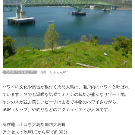
出典：じゃらんnet
このサイトを見る
ハワイの文化や風習が根付く周防大島は、瀬戸内のハワイと呼ばれ
ています。冬でも温暖な気候でミカンの栽培が盛んなリゾート地。
ヤシの木が並ぶ美しいビーチはまるで本物のハワイさながら。
SUP（サップ）や釣りなどのアクティビティが人気です。
所在地：山口県大島郡周防大島町
アクセス：玖珂I.Cから車で約30分