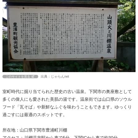
出典：じゃらんnet
このサイトを見る
室町時代に掘り当てられた歴史の古い温泉。下関市の奥座敷として
多くの偉人にも愛された美肌の湯です。温泉街では山口県のソウル
フード「瓦そば」や新鮮なふぐを味わうこともできます。ゆっくり
過ごすには最適のスポットです。
所在地：山口県下関市豊浦町川棚
アクセス：川棚温泉駅から車で5分、下関ICから車で約30分