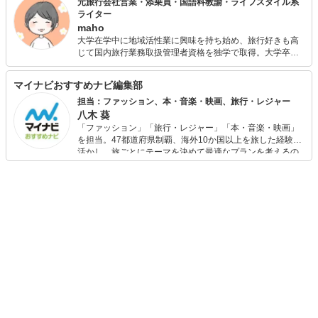
元旅行会社営業・添乗員・国語科教諭・ライフスタイル系
ライター
maho
大学在学中に地域活性業に興味を持ち始め、旅行好きも高
じて国内旅行業務取扱管理者資格を独学で取得。大学卒業
後も地域の活性化に貢献したいと思い旅行会社に就職。 プ
ライベート・仕事で国内を中心に数多くの観光地を訪れ、
マイナビおすすめナビ編集部
渡航先はヨーロッパが多い。 結婚・引っ越しを期に退職後
も、旅行好きの夫と二人で旅行を計画してさまざま場所を
担当：ファッション、本・音楽・映画、旅行・レジャー
訪れている。温泉やグルメ旅が好きで、子どもを出産後は
八木 葵
子連れ旅行も日々勉強中。 大学は教育学部卒業。高等学校
「ファッション」「旅行・レジャー」「本・音楽・映画」
国語科教諭や学校図書館司書教諭の実習を経て、「言葉」
を担当。47都道府県制覇、海外10か国以上を旅した経験を
を通じて子どもの教育に関わりたいと書店員の道を志した
活かし、旅ごとにテーマを決めて最適なプランを考えるの
ことも。 現在はそのエネルギーを子どもに向けて、図書館
が得意。また、アパレルショップでの販売経験もあり。誰
や書店めぐり、読み聞かせにも積極的に参加している。 転
でも手軽に楽しめるプチプラとトレンドを取り入れたコー
勤族のため、一戸建てマイホームを夢見ながら社宅暮らし
ディネートを提案します。本や映画から受けたインスピレ
中。制限のあるなかでいかに快適に暮らせるか、便利アイ
ーションを日常や仕事に活かすことを大切にし、記事では
テムや雑貨を探しては試している。 ライターとして、資格
そんな視点から選んだおすすめ作品やアイテムを紹介しま
や経験を生かした旅行系・教育系・ライフスタイル系の記
す。
事も執筆中。