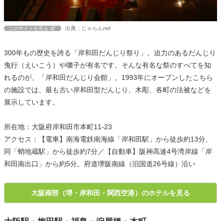
出典：じゃらんnet
このサイトを見る
300年もの歴史を誇る「岸和田だんじり祭り」。迫力のあるだんじり
曳行（えいこう）や囃子が有名です。そんな有名な祭のすべてを知
れるのが、「岸和田だんじり会館」。1993年にオープンしたこちら
の施設では、最も古い岸和田型だんじり、木彫、各町の法被などを
展示しています。
所在地：大阪府岸和田市本町11-23
アクセス：【電車】南海電鉄南海線「岸和田駅」から徒歩約13分、
同「蛸地蔵駅」から徒歩約7分／【自動車】阪神高速4号湾岸線「岸
和田南出口」から約5分。府道堺阪南線（旧国道26号線）沿い
大阪南部（堺・岸和田・関西空港）のホテルを見る