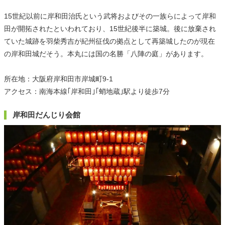
15世紀以前に岸和田治氏という武将およびその一族らによって岸和
田が開拓されたといわれており、15世紀後半に築城。後に放棄され
ていた城跡を羽柴秀吉が紀州征伐の拠点として再築城したのが現在
の岸和田城だそう。本丸には国の名勝「八陣の庭」があります。
所在地：大阪府岸和田市岸城町9-1
アクセス：南海本線｢岸和田｣｢蛸地蔵｣駅より徒歩7分
岸和田だんじり会館