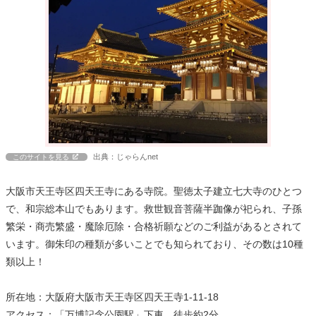
出典：じゃらんnet
このサイトを見る
大阪市天王寺区四天王寺にある寺院。聖徳太子建立七大寺のひとつ
で、和宗総本山でもあります。救世観音菩薩半跏像が祀られ、子孫
繁栄・商売繁盛・魔除厄除・合格祈願などのご利益があるとされて
います。御朱印の種類が多いことでも知られており、その数は10種
類以上！
所在地：大阪府大阪市天王寺区四天王寺1-11-18
アクセス：「万博記念公園駅」下車、徒歩約2分