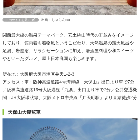
出典：じゃらんnet
このサイトを見る
関西最大級の温泉テーマパーク。安土桃山時代の町並みをイメージ
しており、館内着も着物風というこだわり。天然温泉の露天風呂や
足湯、岩盤浴、リラクゼーションに加え、居酒屋料理や和スイーツ
やといったグルメ、屋上日本庭園も楽しめます。
所在地：大阪府大阪市港区弁天1-2-3
アクセス：車：阪神高速道路4号湾岸線「天保山」出口より車で7分
／阪神高速道路16号大阪港線「九条」出口より車で7分／公共交通機
関：JR大阪環状線、大阪メトロ中央線「弁天町駅」より直結徒歩2分
天保山大観覧車