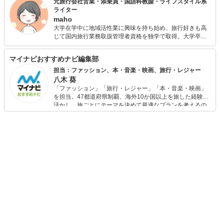
元旅行会社営業・添乗員・国語科教諭・ライフスタイル系
ライター
maho
大学在学中に地域活性業に興味を持ち始め、旅行好きも高
じて国内旅行業務取扱管理者資格を独学で取得。大学卒業
後も地域の活性化に貢献したいと思い旅行会社に就職。 プ
ライベート・仕事で国内を中心に数多くの観光地を訪れ、
マイナビおすすめナビ編集部
渡航先はヨーロッパが多い。 結婚・引っ越しを期に退職後
も、旅行好きの夫と二人で旅行を計画してさまざま場所を
担当：ファッション、本・音楽・映画、旅行・レジャー
訪れている。温泉やグルメ旅が好きで、子どもを出産後は
八木 葵
子連れ旅行も日々勉強中。 大学は教育学部卒業。高等学校
「ファッション」「旅行・レジャー」「本・音楽・映画」
国語科教諭や学校図書館司書教諭の実習を経て、「言葉」
を担当。47都道府県制覇、海外10か国以上を旅した経験を
を通じて子どもの教育に関わりたいと書店員の道を志した
活かし、旅ごとにテーマを決めて最適なプランを考えるの
ことも。 現在はそのエネルギーを子どもに向けて、図書館
が得意。また、アパレルショップでの販売経験もあり。誰
や書店めぐり、読み聞かせにも積極的に参加している。 転
でも手軽に楽しめるプチプラとトレンドを取り入れたコー
勤族のため、一戸建てマイホームを夢見ながら社宅暮らし
ディネートを提案します。本や映画から受けたインスピレ
中。制限のあるなかでいかに快適に暮らせるか、便利アイ
ーションを日常や仕事に活かすことを大切にし、記事では
テムや雑貨を探しては試している。 ライターとして、資格
そんな視点から選んだおすすめ作品やアイテムを紹介しま
や経験を生かした旅行系・教育系・ライフスタイル系の記
す。
事も執筆中。