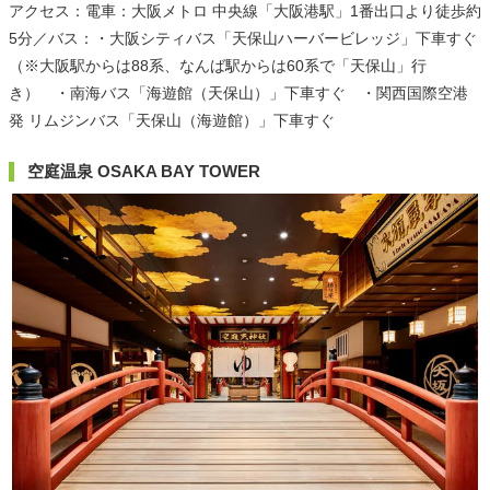
アクセス：電車：大阪メトロ 中央線「大阪港駅」1番出口より徒歩約
5分／バス：・大阪シティバス「天保山ハーバービレッジ」下車すぐ
（※大阪駅からは88系、なんば駅からは60系で「天保山」行
き） ・南海バス「海遊館（天保山）」下車すぐ ・関西国際空港
発 リムジンバス「天保山（海遊館）」下車すぐ
空庭温泉 OSAKA BAY TOWER