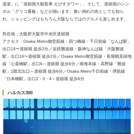
道楽」に「道頓堀大観覧車 えびすタワー」、そして、道頓堀のシン
ボル「グリコ看板」などが揃います。食い倒れの街としても知ら
れ、ショッピングはもちろん大阪ならではのグルメも楽しめます。
所在地：大阪府大阪市中央区道頓堀
アクセス：Osaka Metro御堂筋線・四つ橋線・千日前線「なんば駅」
出口14〜道頓堀 徒歩2分／近鉄難波線・阪神なんば線「大阪難波
駅」出口14〜道頓堀 徒歩2分／Osaka Metro御堂筋線・長堀鶴見緑地
線「心斎橋駅」出口6～道頓堀 徒歩6分／南海本線・高野線「難波
駅」1階北出口～道頓堀 徒歩6分／Osaka Metro千日前線・堺筋線
「日本橋駅」出口2・3・4～道頓堀 徒歩6分
ハルカス300