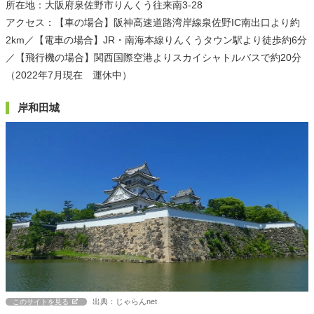
所在地：大阪府泉佐野市りんくう往来南3-28
アクセス：【車の場合】阪神高速道路湾岸線泉佐野IC南出口より約
2km／【電車の場合】JR・南海本線りんくうタウン駅より徒歩約6分
／【飛行機の場合】関西国際空港よりスカイシャトルバスで約20分
（2022年7月現在 運休中）
岸和田城
出典：じゃらんnet
このサイトを見る