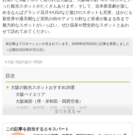
った観光スポットがたくさんあります。そして、吉本新喜劇が楽し
めるなんばグランド花月やUSJなど遊びのスポットも充実。ほかにも
新世界や通天閣など庶民の街やアメリカ村など若者が集まる街まで
魅力的なスポットがいっぱい。ぜひ温泉や歴史的なスポットとあわ
せて訪れてみてください。
本記事はプロモーションが含まれています。2026年02月02日に記事を更新しました
（公開日2022年07月11日）
#大阪
#国内旅行
#関西
目次
▼
大阪の観光スポットおすすめ28選
大阪ベイエリア
大阪南部（堺・岸和田・関西空港）
大阪駅・梅田駅・福島・淀屋橋・本町
全てを見る
この記事を担当するエキスパート