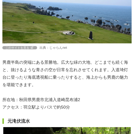
出典：じゃらんnet
このサイトを見る
男鹿半島の突端にある景勝地。広大な緑の大地、どこまでも続く海
と、抜けるような青さの空が日常を忘れさせてくれます。入道埼灯
台に登ったり海底透視船に乗ったりすると、海上からも男鹿の魅力
を堪能できます。
所在地：秋田県男鹿市北浦入道崎昆布浦2
アクセス：羽立駅よりバスで約50分
元滝伏流水