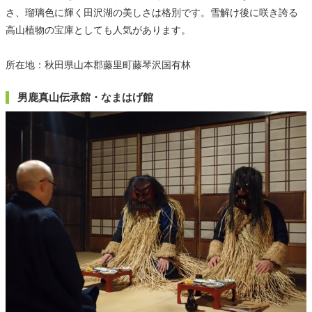
さ、瑠璃色に輝く田沢湖の美しさは格別です。雪解け後に咲き誇る
高山植物の宝庫としても人気があります。
所在地：秋田県山本郡藤里町藤琴沢国有林
男鹿真山伝承館・なまはげ館