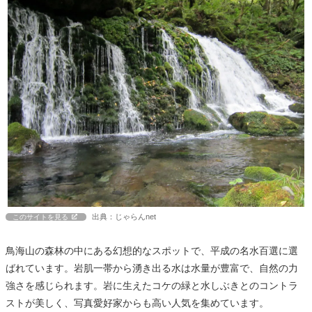
出典：じゃらんnet
このサイトを見る
鳥海山の森林の中にある幻想的なスポットで、平成の名水百選に選
ばれています。岩肌一帯から湧き出る水は水量が豊富で、自然の力
強さを感じられます。岩に生えたコケの緑と水しぶきとのコントラ
ストが美しく、写真愛好家からも高い人気を集めています。