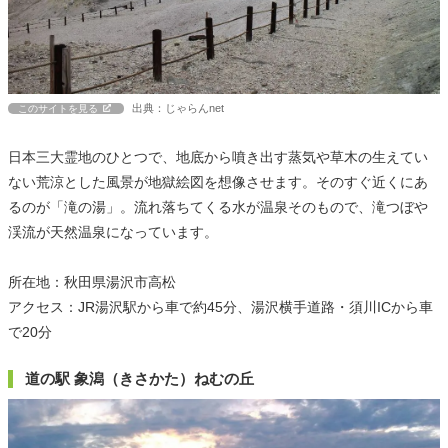
出典：じゃらんnet
このサイトを見る
日本三大霊地のひとつで、地底から噴き出す蒸気や草木の生えてい
ない荒涼とした風景が地獄絵図を想像させます。そのすぐ近くにあ
るのが「滝の湯」。流れ落ちてくる水が温泉そのもので、滝つぼや
渓流が天然温泉になっています。
所在地：秋田県湯沢市高松
アクセス：JR湯沢駅から車で約45分、湯沢横手道路・須川ICから車
で20分
道の駅 象潟（きさかた）ねむの丘