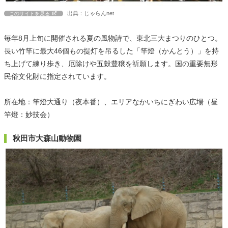
出典：じゃらんnet
このサイトを見る
毎年8月上旬に開催される夏の風物詩で、東北三大まつりのひとつ。
長い竹竿に最大46個もの提灯を吊るした「竿燈（かんとう）」を持
ち上げて練り歩き、厄除けや五穀豊穣を祈願します。国の重要無形
民俗文化財に指定されています。
所在地：竿燈大通り（夜本番）、エリアなかいちにぎわい広場（昼
竿燈：妙技会）
秋田市大森山動物園