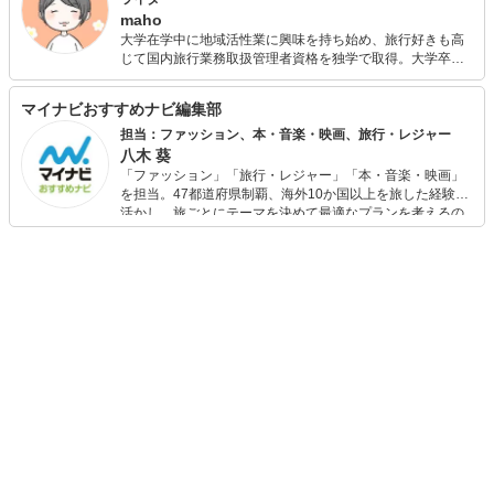
maho
大学在学中に地域活性業に興味を持ち始め、旅行好きも高
じて国内旅行業務取扱管理者資格を独学で取得。大学卒業
後も地域の活性化に貢献したいと思い旅行会社に就職。 プ
ライベート・仕事で国内を中心に数多くの観光地を訪れ、
マイナビおすすめナビ編集部
渡航先はヨーロッパが多い。 結婚・引っ越しを期に退職後
も、旅行好きの夫と二人で旅行を計画してさまざま場所を
担当：ファッション、本・音楽・映画、旅行・レジャー
訪れている。温泉やグルメ旅が好きで、子どもを出産後は
八木 葵
子連れ旅行も日々勉強中。 大学は教育学部卒業。高等学校
「ファッション」「旅行・レジャー」「本・音楽・映画」
国語科教諭や学校図書館司書教諭の実習を経て、「言葉」
を担当。47都道府県制覇、海外10か国以上を旅した経験を
を通じて子どもの教育に関わりたいと書店員の道を志した
活かし、旅ごとにテーマを決めて最適なプランを考えるの
ことも。 現在はそのエネルギーを子どもに向けて、図書館
が得意。また、アパレルショップでの販売経験もあり。誰
や書店めぐり、読み聞かせにも積極的に参加している。 転
でも手軽に楽しめるプチプラとトレンドを取り入れたコー
勤族のため、一戸建てマイホームを夢見ながら社宅暮らし
ディネートを提案します。本や映画から受けたインスピレ
中。制限のあるなかでいかに快適に暮らせるか、便利アイ
ーションを日常や仕事に活かすことを大切にし、記事では
テムや雑貨を探しては試している。 ライターとして、資格
そんな視点から選んだおすすめ作品やアイテムを紹介しま
や経験を生かした旅行系・教育系・ライフスタイル系の記
す。
事も執筆中。