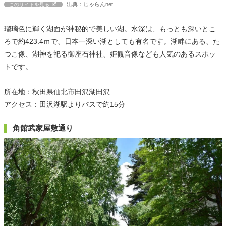
出典：じゃらんnet
このサイトを見る
瑠璃色に輝く湖面が神秘的で美しい湖。水深は、もっとも深いとこ
ろで約423.4ｍで、日本一深い湖としても有名です。湖畔にある、た
つこ像、湖神を祀る御座石神社、姫観音像なども人気のあるスポッ
トです。
所在地：秋田県仙北市田沢湖田沢
アクセス：田沢湖駅よりバスで約15分
角館武家屋敷通り