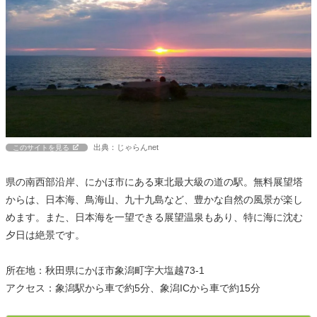
出典：じゃらんnet
このサイトを見る
県の南西部沿岸、にかほ市にある東北最大級の道の駅。無料展望塔
からは、日本海、鳥海山、九十九島など、豊かな自然の風景が楽し
めます。また、日本海を一望できる展望温泉もあり、特に海に沈む
夕日は絶景です。
所在地：秋田県にかほ市象潟町字大塩越73-1
アクセス：象潟駅から車で約5分、象潟ICから車で約15分