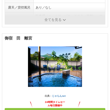
露天／貸切風呂
あり／なし
駐車場／ルームサービス・エステ（有料）・マ
施設・サービス
全てを見る
ッサージ（有料）
御宿 田 離宮
出典：
じゃらんnet
24時間タイムセー
ル毎日開催中