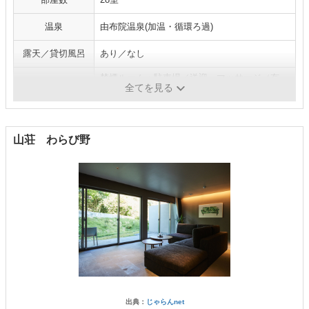
温泉
由布院温泉(加温・循環ろ過)
露天／貸切風呂
あり／なし
禁煙ルーム・駐車場／送迎・マッサージ（有
施設・サービス
全てを見る
料）
山荘 わらび野
出典：
じゃらんnet