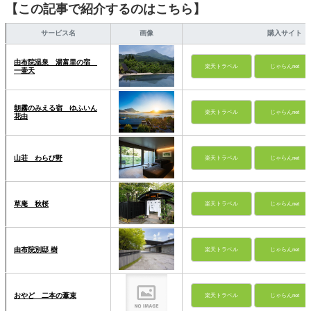
【この記事で紹介するのはこちら】
サービス名
画像
購入サイト
由布院温泉 湯富里の宿
楽天トラベル
じゃらんnet
一壷天
朝霧のみえる宿 ゆふいん
楽天トラベル
じゃらんnet
花由
山荘 わらび野
楽天トラベル
じゃらんnet
草庵 秋桜
楽天トラベル
じゃらんnet
由布院別邸 樹
楽天トラベル
じゃらんnet
おやど 二本の葦束
楽天トラベル
じゃらんnet