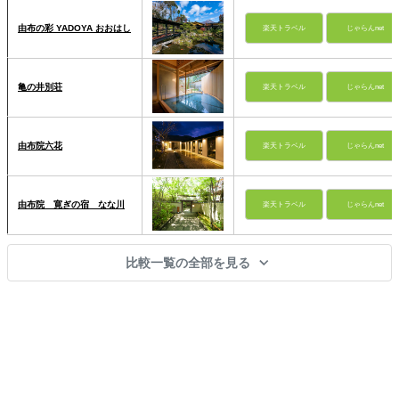
由布の彩 YADOYA おおはし
楽天トラベル
じゃらんnet
亀の井別荘
楽天トラベル
じゃらんnet
由布院六花
楽天トラベル
じゃらんnet
由布院 寛ぎの宿 なな川
楽天トラベル
じゃらんnet
比較一覧の全部を見る