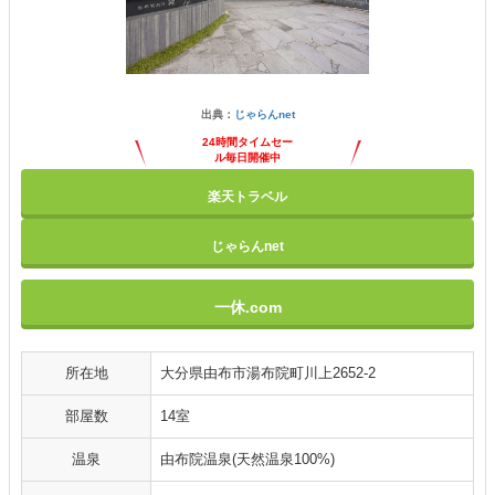
出典：
じゃらんnet
24時間タイムセー
ル毎日開催中
楽天トラベル
じゃらんnet
一休.com
所在地
大分県由布市湯布院町川上2652-2
部屋数
14室
温泉
由布院温泉(天然温泉100%)