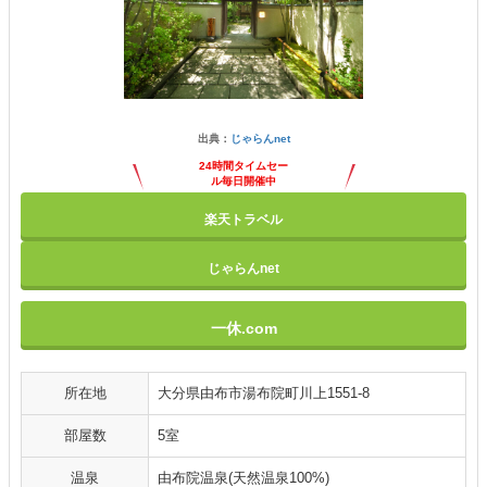
出典：
じゃらんnet
24時間タイムセー
ル毎日開催中
楽天トラベル
じゃらんnet
一休.com
所在地
大分県由布市湯布院町川上1551-8
部屋数
5室
温泉
由布院温泉(天然温泉100%)