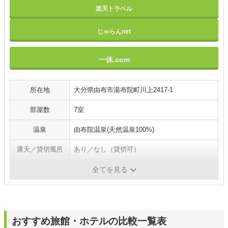
楽天トラベル
じゃらんnet
一休.com
所在地
大分県由布市湯布院町川上2417-1
部屋数
7室
温泉
由布院温泉(天然温泉100%)
露天／貸切風呂
あり／なし（貸切可）
施設・サービス
禁煙ルーム・駐車場／マッサージ（有料）
全てを見る
おすすめ旅館・ホテルの比較一覧表