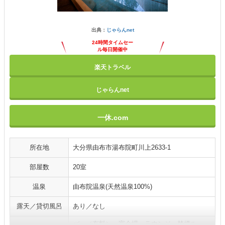
出典：
じゃらんnet
24時間タイムセー
ル毎日開催中
楽天トラベル
じゃらんnet
一休.com
所在地
大分県由布市湯布院町川上2633-1
部屋数
20室
温泉
由布院温泉(天然温泉100%)
露天／貸切風呂
あり／なし
バー（有料）・宴会場・ラウンジ・禁煙ルー