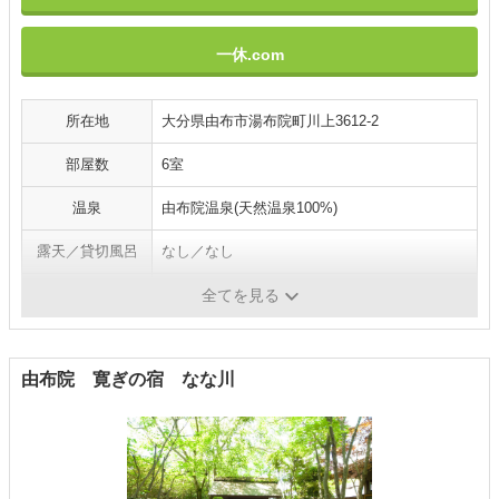
一休.com
所在地
大分県由布市湯布院町川上3612-2
部屋数
6室
温泉
由布院温泉(天然温泉100%)
露天／貸切風呂
なし／なし
施設・サービス
禁煙ルーム・駐車場／送迎
全てを見る
由布院 寛ぎの宿 なな川