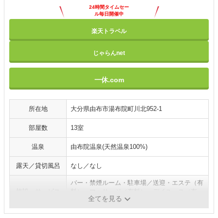
24時間タイムセー
ル毎日開催中
楽天トラベル
じゃらんnet
一休.com
所在地
大分県由布市湯布院町川北952-1
部屋数
13室
温泉
由布院温泉(天然温泉100%)
露天／貸切風呂
なし／なし
バー・禁煙ルーム・駐車場／送迎・エステ（有
施設・サービス
料）・マッサージ（有料）・デイユース（有
全てを見る
料）