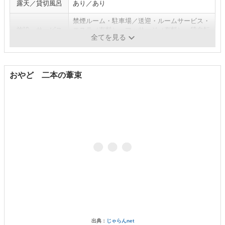
露天／貸切風呂
あり／あり
禁煙ルーム・駐車場／送迎・ルームサービス・
施設・サービス
エステ（有料）・マッサージ（有料）・貸自転
全てを見る
車
おやど 二本の葦束
出典：
じゃらんnet