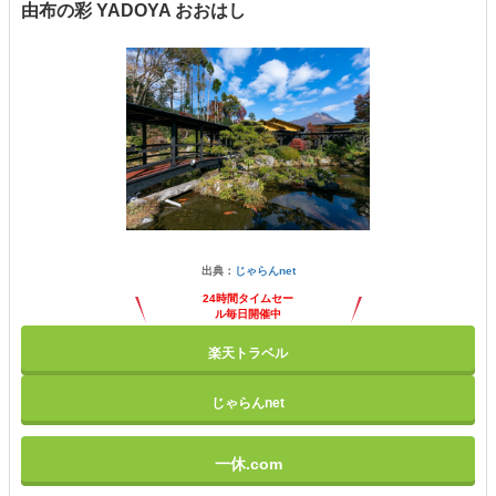
由布の彩 YADOYA おおはし
出典：
じゃらんnet
24時間タイムセー
ル毎日開催中
楽天トラベル
じゃらんnet
一休.com