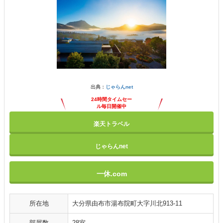
出典：
じゃらんnet
24時間タイムセー
ル毎日開催中
楽天トラベル
じゃらんnet
一休.com
所在地
大分県由布市湯布院町大字川北913-11
部屋数
28室