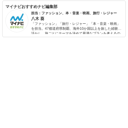
マイナビおすすめナビ編集部
担当：ファッション、本・音楽・映画、旅行・レジャー
八木 葵
「ファッション」「旅行・レジャー」「本・音楽・映画」
を担当。47都道府県制覇、海外10か国以上を旅した経験を
活かし、旅ごとにテーマを決めて最適なプランを考えるの
が得意。また、アパレルショップでの販売経験もあり。誰
でも手軽に楽しめるプチプラとトレンドを取り入れたコー
ディネートを提案します。本や映画から受けたインスピレ
ーションを日常や仕事に活かすことを大切にし、記事では
そんな視点から選んだおすすめ作品やアイテムを紹介しま
す。