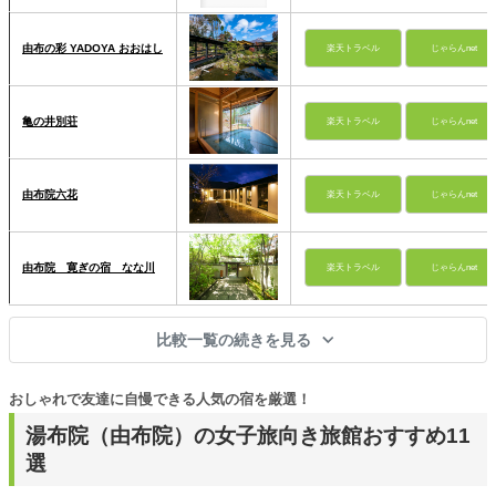
由布の彩 YADOYA おおはし
楽天トラベル
じゃらんnet
亀の井別荘
楽天トラベル
じゃらんnet
由布院六花
楽天トラベル
じゃらんnet
由布院 寛ぎの宿 なな川
楽天トラベル
じゃらんnet
比較一覧の続きを見る
おしゃれで友達に自慢できる人気の宿を厳選！
湯布院（由布院）の女子旅向き旅館おすすめ11
選