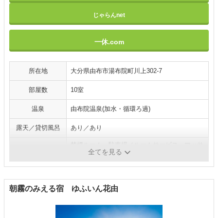
じゃらんnet
一休.com
所在地
大分県由布市湯布院町川上302-7
部屋数
10室
温泉
由布院温泉(加水・循環ろ過)
露天／貸切風呂
あり／あり
禁煙ルーム・駐車場／ルームサービス・マッサ
施設・サービス
全てを見る
ージ（有料）・将棋・囲碁
朝霧のみえる宿 ゆふいん花由