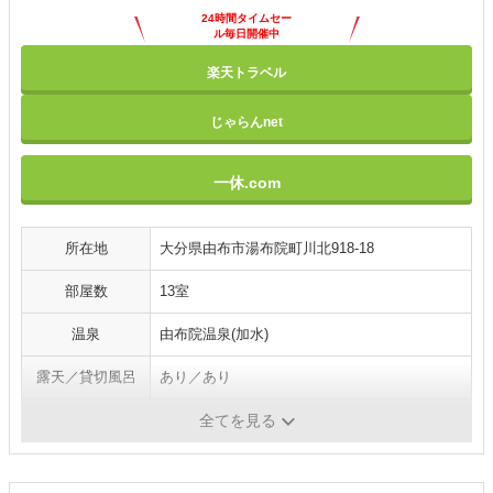
24時間タイムセー
ル毎日開催中
楽天トラベル
じゃらんnet
一休.com
所在地
大分県由布市湯布院町川北918-18
部屋数
13室
温泉
由布院温泉(加水)
露天／貸切風呂
あり／あり
施設・サービス
バー（有料）・駐車場／送迎・エステ（有料）
全てを見る