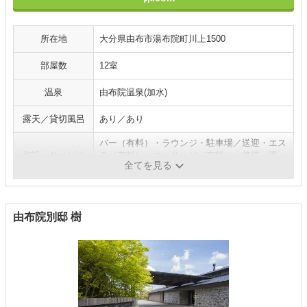
所在地
大分県由布市湯布院町川上1500
部屋数
12室
温泉
由布院温泉(加水)
露天／貸切風呂
あり／あり
バー（有料）・ラウンジ・駐車場／送迎・エス
施設・サービス
テ（有料）・マッサージ（有料）・将棋・囲
全てを見る
碁・テニス
由布院別邸 樹