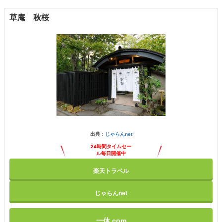
草庵 秋桜
出典：
じゃらんnet
24時間タイムセー
ル毎日開催中
楽天トラベル
じゃらんnet
一休.com