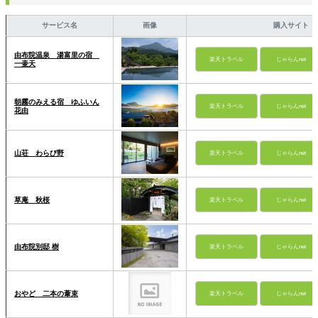
サービス名
画像
購入サイト
由布院温泉 湯富里の宿
楽天トラベル
じゃらんnet
一壷天
朝霧のみえる宿 ゆふいん
楽天トラベル
じゃらんnet
花由
山荘 わらび野
楽天トラベル
じゃらんnet
草庵 秋桜
楽天トラベル
じゃらんnet
由布院別邸 樹
楽天トラベル
じゃらんnet
おやど 二本の葦束
楽天トラベル
じゃらんnet