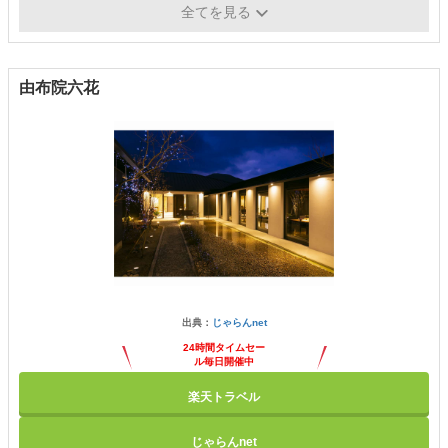
施設・サービス
全てを見る
ム・駐車場／マッサージ（有料）
由布院六花
出典：
じゃらんnet
24時間タイムセー
ル毎日開催中
楽天トラベル
じゃらんnet