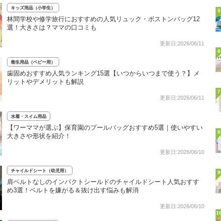
キッズ用品（小学生）
5
林間学校や修学旅行におすすめの人気リュック・ボストンバッグ12
選！大きさは？ママの口コミも
更新日:2026/06/11
6
衛生用品（ベビー用）
歯固めおすすめ人気ランキング15選【いつからいつまで使う？】メ
リットやデメリットも解説
7
更新日:2026/06/11
水着・スイム用品
【ワーママが選ぶ】保育園のプールバッグおすすめ5選｜使いやすい
8
大きさや形状を紹介！
更新日:2026/06/10
チャイルドシート（幼児用）
9
肩ベルトなしのインパクトシールドのチャイルドシート人気おすす
め3選！ベルトを嫌がる＆抜け出す悩みも解消
更新日:2026/06/10
1