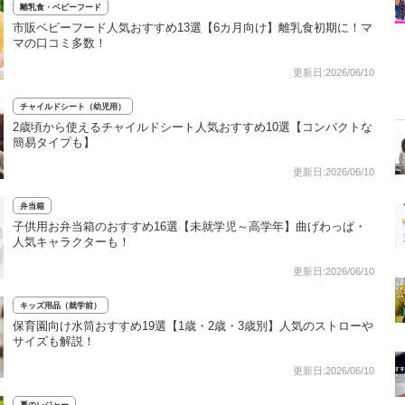
離乳食・ベビーフード
市販ベビーフード人気おすすめ13選【6カ月向け】離乳食初期に！マ
マの口コミ多数！
更新日:2026/06/10
チャイルドシート（幼児用）
2歳頃から使えるチャイルドシート人気おすすめ10選【コンパクトな
簡易タイプも】
更新日:2026/06/10
弁当箱
子供用お弁当箱のおすすめ16選【未就学児～高学年】曲げわっぱ・
人気キャラクターも！
更新日:2026/06/10
キッズ用品（就学前）
保育園向け水筒おすすめ19選【1歳・2歳・3歳別】人気のストローや
サイズも解説！
更新日:2026/06/10
夏のレジャー