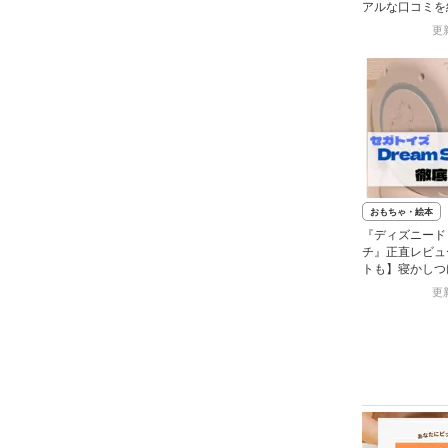
アルな口コミを
抱っこができる
更新
おもちゃ・絵本
『ディズニード
チ』正直レビュ
トも】寝かしつ
必見
更新