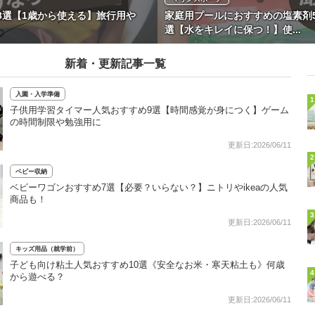
8選【1歳から使える】旅行用や
家庭用プールにおすすめの塩素剤
選【水をキレイに保つ！】使...
新着・更新記事一覧
入園・入学準備
1
子供用学習タイマー人気おすすめ9選【時間感覚が身につく】ゲーム
の時間制限や勉強用に
更新日:2026/06/11
2
ベビー収納
ベビーワゴンおすすめ7選【必要？いらない？】ニトリやikeaの人気
商品も！
3
更新日:2026/06/11
キッズ用品（就学前）
子ども向け粘土人気おすすめ10選《安全なお米・寒天粘土も》何歳
4
から遊べる？
更新日:2026/06/11