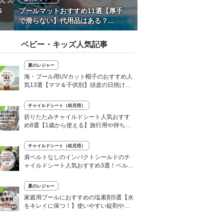
5
プールマットおすすめ11選【厚手
で滑らない】代用品はある？...
ベビー・キッズ人気記事
夏のレジャー
海・プール用UVカット帽子のおすすめ人
気13選【ママ＆子供別】頭皮の日焼け対
策に
チャイルドシート（幼児用）
折りたたみチャイルドシート人気おすす
め8選【1歳から使える】旅行用や持ち運
びに！
チャイルドシート（幼児用）
肩ベルトなしのインパクトシールドのチ
ャイルドシート人気おすすめ3選！ベルト
を嫌がる＆抜け出す悩みも解消
夏のレジャー
家庭用プールにおすすめの塩素剤5選【水
をキレイに保つ！】使いやすい錠剤やパ
ウダーなど