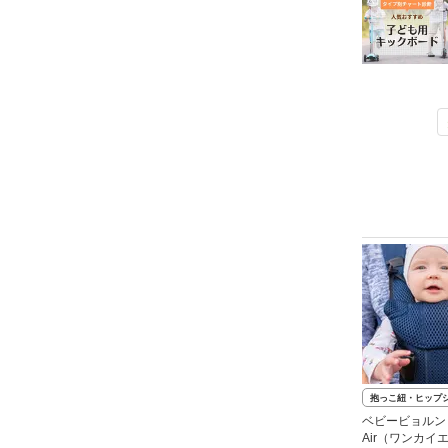
抱っこ紐・ヒップ
ベビービョルン『
Air（ワンカイ