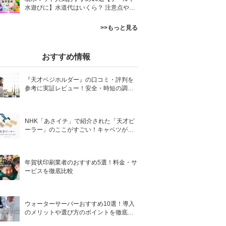
水遊びに】水道代はいくら？ 注意点やデ
メリットも解説
>>もっと見る
おすすめ情報
『天才ベジホルダー』の口コミ・評判を
参考に実証レビュー！安全・時短の調理
サポートアイテム！
NHK「あさイチ」で紹介された「天才ピ
ーラー」のここがすごい！キャベツがほ
わほわ4枚刃ピーラーの魅力に迫る！
年賀状印刷業者のおすすめ5選！料金・サ
ービスを徹底比較
ウォーターサーバーおすすめ10選！導入
のメリットや選び方のポイントを徹底解
説