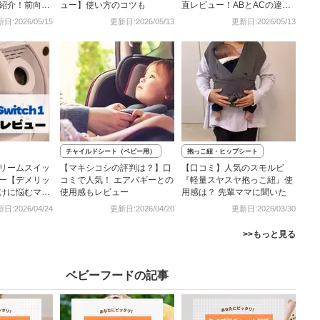
紹介！前向き
ュー】使い方のコツも
直レビュー！ABとACの違い
と便利？
もチェック
日:2026/05/15
更新日:2026/05/13
更新日:2026/05/13
チャイルドシート（ベビー用）
抱っこ紐・ヒップシート
リームスイッ
【マキシコシの評判は？】口
【口コミ】人気のスモルビ
ー【デメリッ
コミで人気！ エアバギーとの
『軽量スヤスヤ抱っこ紐』使
けに悩むママ
使用感もレビュー
用感は？ 先輩ママに聞いた
日:2026/04/24
更新日:2026/04/20
更新日:2026/03/30
>>もっと見る
ベビーフードの記事