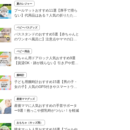
夏のレジャー
プールマットおすすめ11選【厚手で滑ら
ない】代用品はある？人気の折りたたみ
式も
ベビーバスグッズ
バススタンドのおすすめ5選【赤ちゃんと
のワンオペ風呂に】注意点やママの口コ
ミも！
ベビー用品
赤ちゃん用ドアロック人気おすすめ9選
【賃貸OK・跡が残らない】引き戸や窓対
策にも
腕時計
子ども用腕時計おすすめ15選【男の子・
女の子】人気のGPS付きやスマートウォ
ッチも
産後ママグッズ
産後ママに人気おすすめの手首サポータ
ー9選！抱っこや授乳時がつらい！を軽減
おもちゃ（キッズ用）
0
噴水マット人気おすすめ16選【プールや