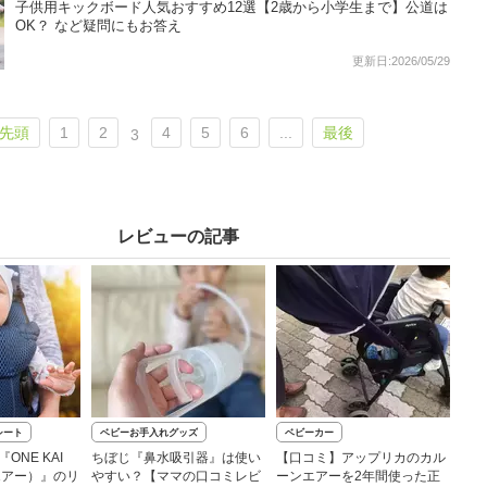
子供用キックボード人気おすすめ12選【2歳から小学生まで】公道は
OK？ など疑問にもお答え
更新日:2026/05/29
先頭
1
2
4
5
6
...
最後
3
レビューの記事
シート
ベビーお手入れグッズ
ベビーカー
ONE KAI
ちぼじ『鼻水吸引器』は使い
【口コミ】アップリカのカル
エアー）』のリ
やすい？【ママの口コミレビ
ーンエアーを2年間使った正