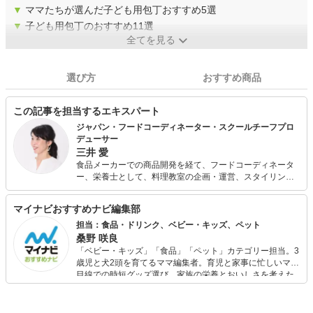
▼
ママたちが選んだ子ども用包丁おすすめ5選
▼
子ども用包丁のおすすめ11選
全てを見る
選び方
おすすめ商品
この記事を担当するエキスパート
ジャパン・フードコーディネーター・スクールチーフプロ
デューサー
三井 愛
食品メーカーでの商品開発を経て、フードコーディネータ
ー、栄養士として、料理教室の企画・運営、スタイリン
グ・撮影、栄養カウンセリング、メニュー開発、商品開
発、コラム執筆など、食にかかわる業務を手がける。 栄養
マイナビおすすめナビ編集部
バランスがよく、手軽に作れる家庭料理に定評がある。
担当：食品・ドリンク、ベビー・キッズ、ペット
桑野 咲良
「ベビー・キッズ」「食品」「ペット」カテゴリー担当。3
歳児と犬2頭を育てるママ編集者。育児と家事に忙しいママ
目線での時短グッズ選び、家族の栄養とおいしさを考えた
食品選び、束の間のリラックスタイムを楽しむためのスイ
ーツ選びに自信あり。鋭い目線で商品を見極め、少しでも
日々の生活が豊かになるものを紹介します。