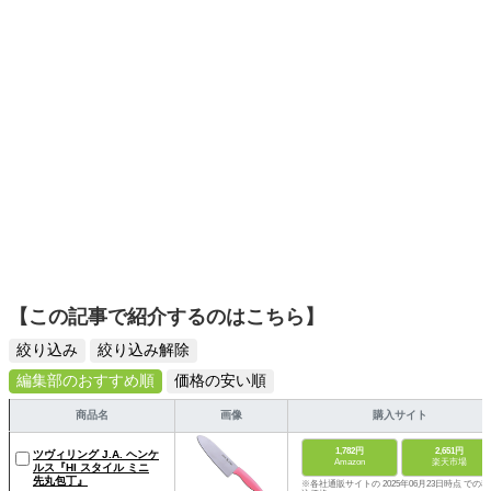
【この記事で紹介するのはこちら】
絞り込み
絞り込み解除
編集部のおすすめ順
価格の安い順
商品名
画像
購入サイト
1,782円
2,651円
ツヴィリング J.A. ヘンケ
Amazon
楽天市場
ルス『HI スタイル ミニ
先丸包丁』
※各社通販サイトの 2025年06月23日時点 での税