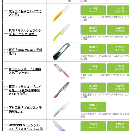
込価格
3,175円
2,801円
京セラ『おやこナイフ こ
Amazon
楽天市場
ども用』
※各社通販サイトの 2025年06月23日時点 での税
込価格
2,010円
3,086円
貝印『リトルシェフクラ
Amazon
楽天市場
ブ 包丁パンダ 刃付』
※各社通販サイトの 2025年06月23日時点 での税
込価格
3,709円
3,917円
正広『MSC MS-400 子供
Amazon
楽天市場
包丁』
※各社通販サイトの 2025年06月23日時点 での税
込価格
1,102円
1,690円
富士カトラリー『子供向
Amazon
楽天市場
け包丁 グーテ』
※各社通販サイトの 2025年6月25日時点 での税
価格
2,782円
4,600円
正広（マサヒロ）『こど
Amazon
楽天市場
も包丁 うさぎ(低学年向
き) 右きき用』
※各社通販サイトの 2025年06月23日時点 での税
込価格
2,285円
下村工業『ヴェルダン 子
Amazon
供用庖丁』
※各社通販サイトの 2025年6月25日時点 での税
価格
2,091円
2,750円
HENCKELS（ヘンケル
Amazon
楽天市場
ス）『HIスタイル ミニ 先