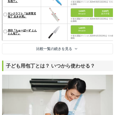
丸包丁』
※各社通販サイトの 2025年06月23日時点 での税
込価格
3,630円
3,520円
サンクラフト『台所育児
Amazon
楽天市場
包丁 左きき用』
※各社通販サイトの 2025年06月23日時点 での税
込価格
1,697円
貝印『ちゅーぼーず とん
Amazon
とん包丁』
※各社通販サイトの 2025年6月25日時点 での税
価格
比較一覧の続きを見る
子ども用包丁とは？ いつから使わせる？