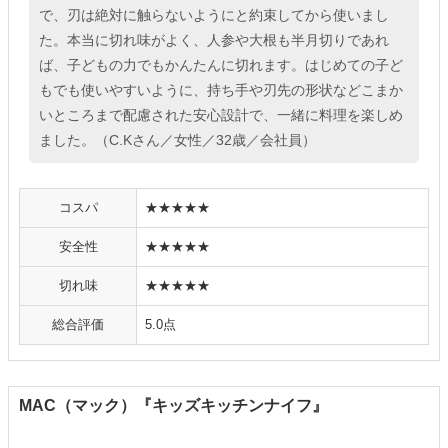
で、刃は絶対に触らないようにと約束してから使いまし
た。本当に切れ味がよく、人参や大根も半月切りであれ
ば、子どもの力でもかんたんに切れます。はじめての子ど
もでも使いやすいように、持ち手や刃先の形状などこまか
いところまで配慮された安心設計で、一緒に料理を楽しめ
ました。（C.Kさん／女性／32歳／会社員）
コスパ
★★★★★
安全性
★★★★★
切れ味
★★★★★
総合評価
5.0点
MAC（マック）『キッズキッチンナイフ』