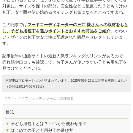
対象に、サイズや握りの部分、安全性などに配慮した子ども向けの
包丁。
安全面や使い始めるタイミングも気になるところ
ですよね。
この記事では
フードコーディネーターの三井 愛さんへの取材をもと
に、子ども用包丁を選ぶポイントとおすすめ商品をご紹介
。かわい
いデザインの包丁や安全性に配慮された商品をセレクトしていま
す。
記事後半の通販サイトの最新人気ランキングのリンクがあるので、
売れ筋や口コミも確認して、お子さんが使いやすい子ども用包丁を
見つけてくださいね。
本記事はプロモーションが含まれています。2025年06月27日に記事を更新しました
（公開日2019年06月25日）
#包丁・ナイフ
#キッチンツール
#調理器具
目次
▼
子ども用包丁とは？ いつから使わせる？
▼
はじめての子ども用包丁の選び方