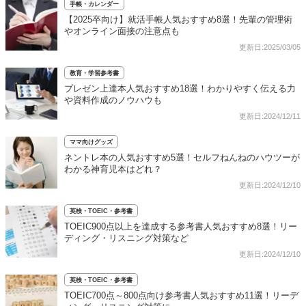
手帳・カレンダー
【2025卒向け】就活手帳人気おすすめ8選！先輩の管理術
やオンライン面接の注意点も
更新日:2025/03/05
教育・学習参考書
プレゼン上達本人気おすすめ18選！わかりやすく伝える力
や資料作成のノウハウも
更新日:2024/12/11
ママ向けグッズ
ネントレ本の人気おすすめ5選！セルフねんねのハウツーが
わかる神育児本はどれ？
更新日:2024/12/10
英検・TOEIC・参考書
TOEIC900点以上を達成する参考書人気おすすめ8選！リー
ディング・リスニング対策など
更新日:2024/12/10
英検・TOEIC・参考書
TOEIC700点～800点向け参考書人気おすすめ11選！リーデ