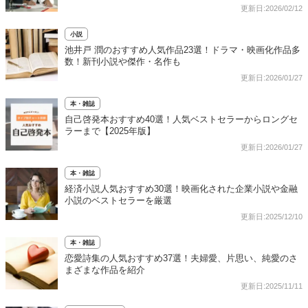
更新日:2026/02/12
小説
池井戸 潤のおすすめ人気作品23選！ドラマ・映画化作品多
数！新刊小説や傑作・名作も
更新日:2026/01/27
本・雑誌
自己啓発本おすすめ40選！人気ベストセラーからロングセ
ラーまで【2025年版】
更新日:2026/01/27
本・雑誌
経済小説人気おすすめ30選！映画化された企業小説や金融
小説のベストセラーを厳選
更新日:2025/12/10
本・雑誌
恋愛詩集の人気おすすめ37選！夫婦愛、片思い、純愛のさ
まざまな作品を紹介
更新日:2025/11/11