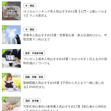
5
本・雑誌
ロジカルシンキング本人気おすすめ11選【入門～上級レベルま
で】マンガ形式も
6
本・雑誌
営業本人気おすすめ15選！営業初心者・新入社員向けから、中
堅営業マン向けまで
7
教育・学習参考書
プレゼン上達本人気おすすめ18選！わかりやすく伝える力や資
料作成のノウハウも
8
図鑑・辞書・辞典
動物図鑑人気おすすめ16選【子供から大人まで一緒に楽しめ
る】DVD付きも
9
英語・参考書
TOEIC初心者向け参考書人気おすすめ17選【初心者から600点
へ】ゼロからの社会人にも