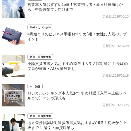
営業本人気おすすめ15選！営業初心者・新入社員向けか
ら、中堅営業マン向けまで
更新日:2026/05/13
手帳・カレンダー
4月始まりのビジネス手帳おすすめ6選！女性に人気のデザ
インも
更新日:2026/04/20
教育・学習参考書
小論文参考書人気おすすめ13選【大学入試対策に！ 受験の
プロが厳選・AO入試対策も】
更新日:2026/03/19
本・雑誌
ロジカルシンキング本人気おすすめ11選【入門～上級レベ
ルまで】マンガ形式も
更新日:2026/02/25
教育・学習参考書
地方公務員試験対策参考書人気おすすめ16選！初級から上
級まで！ 論文・面接対策も