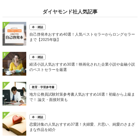
ダイヤモンド社人気記事
1
本・雑誌
自己啓発本おすすめ40選！人気ベストセラーからロングセラー
まで【2025年版】
2
本・雑誌
経済小説人気おすすめ30選！映画化された企業小説や金融小説
のベストセラーを厳選
3
教育・学習参考書
地方公務員試験対策参考書人気おすすめ16選！初級から上級ま
で！ 論文・面接対策も
4
本・雑誌
恋愛詩集の人気おすすめ37選！夫婦愛、片思い、純愛のさまざ
まな作品を紹介