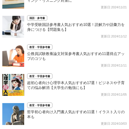
ィング・リスニング対策に
更新日:2024/11/21
国語・参考書
中学受験国語参考書人気おすすめ10選！読解力や語彙力を
身につける【問題集も】
更新日:2024/11/12
教育・学習参考書
公務員試験教養論文対策参考書人気おすすめ11選得点アッ
プのコツも
更新日:2024/11/11
教育・学習参考書
超初心者向け心理学本人気おすすめ17選！ビジネスや子育
ての悩み解消【大学生の勉強にも】
更新日:2024/11/05
教育・学習参考書
哲学初心者向け入門書人気おすすめ11選！イラスト入りの
本も
更新日:2024/10/03