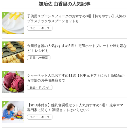
加治佐 由香里の人気記事
1
子供用スプーン＆フォークのおすすめ8選【持ちやすい】人気の
プラスチックやスプーンセットも
ベビー・キッズ
2
今川焼き器の人気おすすめ5選！ 電気ホットプレートやIH対応な
ど！ レシピも
家電・AV機器
3
シャーベット人気おすすめ11選【お中元ギフトにも】高級品か
ら市販のお手頃商品まで
食品・ドリンク
4
【すり鉢付き】離乳食調理セット人気おすすめ6選！ 先輩ママ・
専門家に聞く！ 調理セットはいらない？
ベビー・キッズ