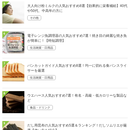
5
大人向け粉ミルクの人気おすすめ8選【効果的に栄養補給】40代
や50代、中高年の方に
その他
6
電子レンジ魚調理器の人気おすすめ7選！焼き目の綺麗な焼き魚
が簡単に！【時短調理】
生活雑貨・日用品
7
パンカットガイド人気おすすめ8選！均一に切れる食パンスライ
サーを厳選
生活雑貨・日用品
8
ウエハース人気おすすめ7選！有名・高級・低カロリーな製品な
ど
食品・ドリンク
9
だし用昆布の人気おすすめ5選＆ランキング！だしソムリエが厳