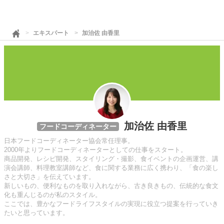
エキスパート
加治佐 由香里
加治佐 由香里
フードコーディネーター
日本フードコーディネーター協会常任理事。
2000年よりフードコーディネーターとしての仕事をスタート。
商品開発、レシピ開発、スタイリング・撮影、食イベントの企画運営、講
演会講師、料理教室講師など、食に関する業務に広く携わり、「食の楽し
さと大切さ」を伝えています。
新しいもの、便利なものを取り入れながら、古き良きもの、伝統的な食文
化も重んじるのが私のスタイル。
ここでは、豊かなフードライフスタイルの実現に役立つ提案を行っていき
たいと思っています。