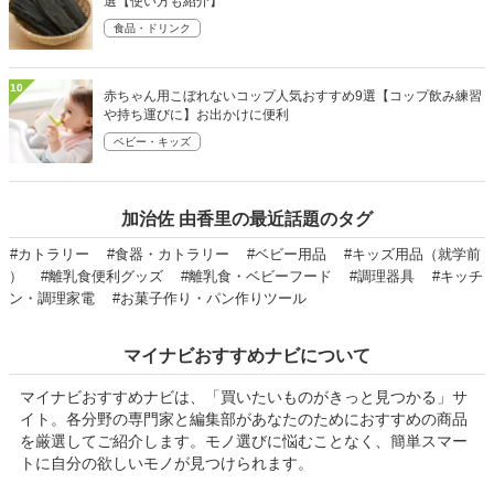
選【使い方も紹介】
食品・ドリンク
10
赤ちゃん用こぼれないコップ人気おすすめ9選【コップ飲み練習
や持ち運びに】お出かけに便利
ベビー・キッズ
加治佐 由香里の最近話題のタグ
#カトラリー
#食器・カトラリー
#ベビー用品
#キッズ用品（就学前
）
#離乳食便利グッズ
#離乳食・ベビーフード
#調理器具
#キッチ
ン・調理家電
#お菓子作り・パン作りツール
マイナビおすすめナビについて
マイナビおすすめナビは、「買いたいものがきっと見つかる」サ
イト。各分野の専門家と編集部があなたのためにおすすめの商品
を厳選してご紹介します。モノ選びに悩むことなく、簡単スマー
トに自分の欲しいモノが見つけられます。