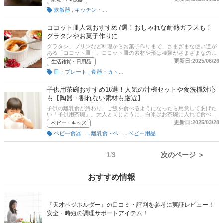
用のおしゃれなランチジャーなど、幅広くピックアップしているの
,
炊飯器
キッチン・調理家電
で、ぜひ参考にしてくださいね。記事後半には、Amazonなどの通販
サイトの最新人気ランキングのリンクもあるので、売れ筋や口コミを
確認してみましょう。
ココット皿人気おすすめ7選！おしゃれな耐熱ガラスも！
グラタンやお菓子作りに
グラタン、プリンなど料理からお菓子作りまで、さまざまな使い道が
ある「ココット皿」。ココット皿の素材や形は種類がさまざまなので
迷ってしまう人もいるのではないでしょうか。そこで今回は、フード
更新日:2025/06/26
生活雑貨・日用品
コーディネーターの加治佐由香里さんに取材し、ココット皿の選び方
,
皿・プレート
食器・カトラリー
とおすすめ商品をご紹介！おしゃれな耐熱ガラス製や便利な蓋付き、
オーブントースター対応の商品もピックアップしています。記事の後
半にはAmazonや楽天など通販サイトの最新人気ランキングも載せて
子供用茶碗おすすめ16選！人気の汁椀セットや食洗機対応
いますので、売れ筋や口コミもあわせてチェックしてみてください。
も【陶器・割れない素材も厳選】
子供の離乳食が終わり、ご飯を食べるようになったら用意してあげた
い「子供用茶碗」。大人と同じように、白米はお茶碗に入れて食べさ
せてあげたいですよね。この記事では、フードコーディネーターの加
更新日:2025/03/28
ベビー・キッズ
治佐由香里さんへの取材をもとに、子供用茶碗の選び方とおすすめ商
,
,
ベビー食器・コップ類
離乳食・ベビーフード
ベビー用品
品をご紹介します。子供が手に持ちやすいサイズや、ご飯を残しづら
い工夫がされている商品をピックアップしました。また、食洗機・電
子レンジ対応であるかがひと目でわかる商品一覧表もあるので、お手
入れの参考にしてください！
1/3
次のページ ＞
おすすめ情報
『天才ベジホルダー』の口コミ・評判を参考に実証レビュー！
安全・時短の調理サポートアイテム！