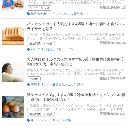
セット」。離乳食作りにはさまざまな道具が必要ですが、一式そろっ
たセットならひとつあればOKで超便利。この記事では、フードコーデ
更新日:2026/04/13
ベビー・キッズ
ィネーターの加治佐 由香里さんへの取材をもとに、すり鉢つきの離乳
,
,
離乳食便利グッズ
キッチンツール
離乳食・ベビーフード
食調理セットの選び方とおすすめ商品をご紹介！ Amazon、楽天市
場、Yahoo!ショッピングの売れ筋人気ランキングもあわせてチェック
してくださいね！
パンカットガイド人気おすすめ8選！均一に切れる食パンス
ライサーを厳選
「せっかく美味しい食パンを買ったのに、自分で切ると断面がガタガ
タ…」「食パンを均等な厚さで切り分けたい。」上記のように考えて
いる方必見！ パンカットガイドは半斤や一斤の食パンをセットするだ
更新日:2026/02/25
生活雑貨・日用品
けで、簡単にお好みの厚さにカットできるアイテムです。ダイソーな
,
,
パン作り
お菓子作り・パン作りツール
パン
どの100均でも購入することができますが、品揃えが豊富な通販サイ
トをチェックしてみてるのがおすすめ！この記事では、パンカットガ
イドの選び方とおすすめの商品を紹介します。厚さ調整機能付きや折
大人向け粉ミルクの人気おすすめ8選【効果的に栄養補給】
りたたみできるコンパクトタイプなど商品を厳選しました。通販サイ
40代や50代、中高年の方に
トの人気ランキングや口コミも参考にしながら、お気に入りの商品を
みつけてくださいね。
赤ちゃん用の粉ミルクを主成分としながら大人向けに成分を調整して
いるのが大人向け粉ミルクです。牛乳ではなかなか摂取できない栄養
素、カルシウムやDHA、ビタミンDや鉄分などが配合されています。
更新日:2025/12/02
その他
この記事では、フードコーディネーターの加治佐由香里さんにお話を
,
,
美容ドリンク
健康食品・サプリメント
乳製品
うかがい、大人向け粉ミルクの選び方とおすすめ商品をご紹介しま
す。水に溶かして飲む以外のアレンジの方法も紹介しています！
卵ケースの人気おすすめ9選！冷蔵庫収納・キャンプへの持
ち運びに【卵が割れない】
「冷蔵庫に卵をたくさんストックしたい」そんなとき、備えつけのト
レーとは別に卵ケース（エッグホルダー）があると便利！ 冷蔵庫内の
デッドスペースを活用して生卵やゆで卵を綺麗に収納できます。さら
更新日:2025/11/21
生活雑貨・日用品
に、「キャンプ・登山などに、卵が割れないように持ち運びたい」と
,
キッチンツール
キッチン収納
いう場面でも、アウトドアブランドが出している2個入り・６個入り
などの持ち運び専用卵ケースが大活躍！この記事では、卵ケースの選
び方とおすすめ商品をご紹介します。引き出しタイプ、吊り下げタイ