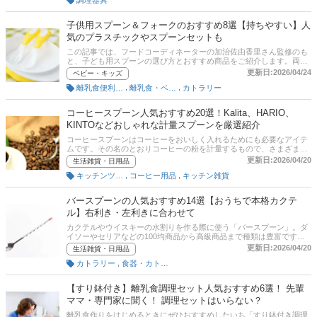
は、比較一覧表や通販サイトの最新人気ランキングもあるので、売れ
筋や口コミとあわせてチェックしてみてください。
子供用スプーン＆フォークのおすすめ8選【持ちやすい】人
気のプラスチックやスプーンセットも
この記事では、フードコーディネーターの加治佐由香里さん監修のも
と、子ども用スプーンの選び方とおすすめ商品をご紹介します。両利
き用のスプーンや、おしゃれな木製、洗いやすいシリコン製や丈夫な
更新日:2026/04/24
ベビー・キッズ
ステンレス製などさまざまなイチオシ商品をピックアップ！ プロが選
,
,
離乳食便利グッズ
離乳食・ベビーフード
カトラリー
ぶおすすめランキングと通販サイトの売れ筋人気ランキングもあわせ
てチェックしてくださいね。
コーヒースプーン人気おすすめ20選！Kalita、HARIO、
KINTOなどおしゃれな計量スプーンを厳選紹介
コーヒースプーンはコーヒーをおいしく入れるためにも必要なアイテ
ムです。その名のとおりコーヒーの粉を計量するもので、さまざまな
素材で作られたものが販売されています。種類によってグラム数やサ
更新日:2026/04/20
生活雑貨・日用品
イズも異なり、たくさんのメーカーから販売されているので、どれを
,
,
キッチンツール
コーヒー用品
キッチン雑貨
選べばよいのか分からないと迷っている人もいるのではないでしょう
か。そこで今回は、日本フードコーディネーター協会理事である加治
佐由香里さんへの取材をもとに、コーヒースプーンのおすすめ商品と
バースプーンの人気おすすめ14選【おうちで本格カクテ
選び方をご紹介します。ぜひこの記事を参考にぴったりのコーヒース
ル】右利き・左利きに合わせて
プーンを見つけてください。
カクテルやウイスキーの水割りを作る際に使う「バースプーン」。ダ
イソーやセリアなどの100均商品から高級商品まで種類は豊富です。
おしゃれでかっこいいバーアイテムを使えば、家庭でのカクテルタイ
更新日:2026/04/20
生活雑貨・日用品
ムの気分が盛り上がりますよ。この記事では、フードコーディネータ
,
カトラリー
食器・カトラリー
ーの加治佐由香里さんへの取材をもとに、バースプーンの選び方とお
すすめ商品を紹介します。ねじれの向きで右利き・左利き用がありま
す。スプーンの持ち方や使い方、回し方も解説！後半には、比較一覧
【すり鉢付き】離乳食調理セット人気おすすめ6選！ 先輩
表や通販サイトの最新人気ランキングもあるので、売れ筋や口コミと
ママ・専門家に聞く！ 調理セットはいらない？
あわせてチェックしてみてください。
離乳食作りをはじめるときにぜひおすすめしたいち「すり鉢付き調理