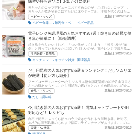
練習や持ち運びに】お出かけに便利
赤ちゃんのコップデビューにおすすめなのが「こぼれないコップ」。
赤ちゃんが飲み物をこぼすたびに床やテーブル、洋服を拭くのはたい
へんですよね。コップ飲みの練習をはじめるときは、多少傾けたり落
更新日:2026/05/18
ベビー・キッズ
としたりしてもこぼれないコップが便利です！ この記事では、赤ちゃ
,
,
ベビー食器・コップ類
離乳食・ベビーフード
ベビー用品
んにおすすめのこぼれないコップを紹介します。記事の後半には、コ
ップのみに関するQ&Aも掲載しているので、ぜひチェックしてみてく
ださいね！
電子レンジ魚調理器の人気おすすめ7選！焼き目の綺麗な焼
き魚が簡単に！【時短調理】
焼き魚を作りたいけれど、「つい焦がしてしまう」「後片づけが面
倒」と思っているあなたに試してほしいのが、電子レンジで焼き魚が
作れる「電子レンジ魚調理器」。この記事では、電子レンジ魚調理器
更新日:2026/05/15
生活雑貨・日用品
の選び方とおすすめ商品をご紹介します。魚焼きグリルで焼いたよう
,
,
キッチンツール
キッチン雑貨
調理器具
な程よい焦げ目を楽しめるセラミックや陶器製プレートのほか、蒸
す・煮る料理ができるシリコンスチーマーや圧力鍋タイプなど幅広く
厳選しました！魚を時短で美味しく調理できて、お手入れも簡単な電
だし用昆布の人気おすすめ5選＆ランキング！だしソムリエ
子レンジ魚調理器を、ぜひ試してみてくださいね。
が厳選【使い方も紹介】
フードコーディネーター/だしソムリエ協会認定講師の加治佐由香里さ
んへの取材をもとに、だし用昆布の選び方とおすすめ商品をご紹介し
ます。種類や産地についても解説しました。最近は、粉末や液体タイ
更新日:2026/05/13
食品・ドリンク
プの手軽なだし商品も増えていますが、やはり昆布からとるだしの味
,
だし
調味料
わいは格別！ 記事後半には、通販サイトの最新人気ランキングのリン
クがあるので、売れ筋や口コミも確認してみて。
今川焼き器の人気おすすめ5選！ 電気ホットプレートやIH
対応など！ レシピも
自宅で簡単にふっくら熱々の今川焼きが作れる今川焼き器。IH対応、
本格的な南部鉄器のものまで幅広いラインナップがあります。この記
事では、今川焼き器の選び方、フードコーディネーターの加治佐由香
更新日:2026/05/13
家電・AV機器
里さんと編集部が選んだ家庭用のおすすめ商品を紹介します。後半に
調理器具