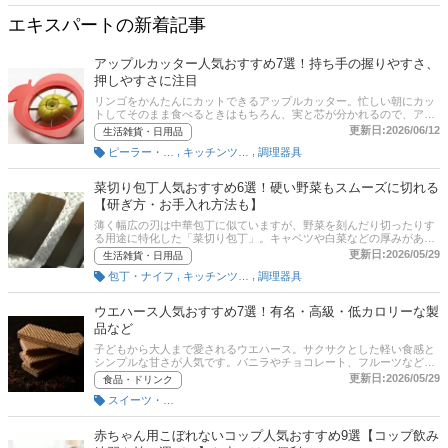
エキスパートの新着記事
アップルカッター人気おすすめ7選！持ち手の握りやすさ、
押しやすさに注目
リンゴをかんたんにカットできるアップルカッター。忙しい朝にカッ
トしてそのまま食べるときはもちろん、実と芯が分かれるので、アッ
プルパイなどのお菓子作りにも便利です。この記事では、文字列フー
更新日:2026/06/12
生活雑貨・日用品
ドコーディネーターの加治佐由香里さんにお話をうかがい、アップル
,
,
ピーラー・スライサー・おろし器
キッチンツール
調理器具
カッターの選び方、持ち手の握りやすさ、押しやすさに注目した貝印
やパール金属のおすすめ商品をご紹介します。記事後半では、通販サ
イトの人気ランキングもあるので、売れ筋や口コミをチェックしてみ
菜切り包丁人気おすすめ6選！硬い野菜もスムーズに切れる
てください。
【研ぎ方・お手入れ方法も】
薄く幅広の刃は中華包丁に似ていますが、野菜を刻んだり切ったりす
る用途に特化した「菜切り包丁」。キャベツや白菜などの厚みがあり
葉が多い野菜を潰さずにスパッと切ることができたり、カボチャや大
更新日:2026/05/29
生活雑貨・日用品
根などの硬い野菜もスムーズに切ることができます。ただ菜切り包丁
,
,
包丁・ナイフ
キッチンツール
調理器具
といっても素材・大きさがさまざまで、なにを選べばいいか悩んでし
まいますよね。この記事では、菜切り包丁の選び方、貝印（関孫六）
やZWILLING、京セラなど人気メーカーから厳選したおすすめの商
ウエハース人気おすすめ7選！有名・高級・低カロリーな製
品、研ぎ方の方法をご紹介します。記事後半には、Amazonなどの通
品など
販サイトの最新人気ランキングのリンクもあるので、売れ筋や口コミ
を確認してみましょう。
子どもから大人まで愛されるウエハース。サクサクとした軽い食感と
シンプルな甘さが人気です。バニラやチョコレート、フルーツなど味
の種類も豊富。また、不足しがちな栄養素を含む栄養機能食品も販売
更新日:2026/05/29
食品・ドリンク
されています。ここでは、ウエハースの選び方とおすすめ商品をご紹
スイーツ・菓子
介します。記事の最後には、amazonなど通販サイトの最新人気ラン
キングも載せているので、売れ筋や口コミもあわせてチェックしてみ
てください。
赤ちゃん用こぼれないコップ人気おすすめ9選【コップ飲み