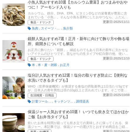
小魚人気おすすめ10選【カルシウム豊富】おつまみやおや
プ、アウトドアに持ち運びできるタイプなどをピックアップ。さらに
つに！ アーモンド入りも
記事後半では、通販サイトの人気売れ筋ランキングもチェックできま
す。卵ケースではダイソーなどの100均などでも買えますが、機能や
カルシウム、鉄分、DHA、EPA、ビタミンDなどの栄養素が豊富に含
デザインにこだわって選べばより活用の機会がふえるでしょう。ぜひ
まれている「小魚」。そんな小魚を原料にしたおやつなら、ふだんの
記事を参考にして、お気に入りの1点を見つけてくださいね。
食事だけでは摂ることが難しい栄養素を手軽に補うことができます。
更新日:2025/11/11
食品・ドリンク
小魚スナックは、小魚のみのシンプルなものから、アーモンドやクル
,
,
魚肉
スイーツ・菓子
魚介類
ミなどがミックスされているもの、味付けがされているものまでいろ
いろあります。この記事では、フードコーディネーターの加治佐由香
里さん監修のもと、小魚の選び方とおすすめの商品をご紹介。ぜひ、
鏡餅人気おすすめ7選！正月・新年に向けて飾り方や飾る場
自分好みの一品を見つけてください！
所、鏡開きについても解説
お正月に飾りたい「鏡餅」。縁起ものでもあり日本の新年に欠かせな
いアイテムのひとつです。昔ながらの生タイプや紅白餅の他、使い勝
手のいい切り餅タイプの個包装や子供に人気のキャラクター柄など
更新日:2025/11/10
食品・ドリンク
様々な種類があります。また最近は、鏡餅の形をしたガラス製や木製
,
,
米
米・麦・雑穀
お正月
のおしゃれなオブジェも人気です。そこでこの記事では、鏡餅の選び
方とおすすめ商品を紹介します。一人暮らしでも楽しめる小さいサイ
ズや家族で楽しめる大きいサイズもピックアップ。後半には、比較一
塩分計人気おすすめ12選！塩分の取りすぎ防止に【便利な
覧表や通販サイトの最新人気ランキングもあるので、売れ筋や口コミ
水洗いできるタイプも】
とあわせてチェックしてみてください。
WHO（世界保健機関）が推奨する食塩の摂取基準は1日当たり5gです
が、日本人の青年男性は倍の10g以上と言われています。そこで使い
たいのが塩分計。普段何気なく口にしている味噌汁などの食べ物に含
更新日:2025/10/08
生活雑貨・日用品
まれている塩分濃度を計測できるので、塩分制限中の方や塩分のとり
,
,
計量ツール（調理用）
キッチンツール
調理器具
すぎを気にする方にぜひ使ってもらいたいアイテムです。そこでこの
記事では、フードコーディネーターの加治佐由香里さんと編集部が、
塩分計の選び方とおすすめの商品をご紹介。スティックタイプやスプ
保温ジャー人気おすすめ10選！ いつでも炊き立てほかほか
ーン、乗せるだけのものなど形状や種類があります。測ることのでき
ご飯【お弁当タイプも】
る精度も商品によって異なり、タニタやドリテック、アタゴなどさま
ざまなメーカーから販売されています。記事後半には、Amazonなど
炊いたお米を時間が経っても炊き立ての美味しさに保ってくれる、保
の通販サイトの最新人気ランキングのリンクもあるので、売れ筋や口
温ジャー。本記事では、保温ジャーの選び方とおすすめ商品をご紹
コミを確認してみましょう。
介。3合～5合程度の小さめサイズ、2升以上の業務用サイズ、お弁当
更新日:2025/06/26
家電・AV機器