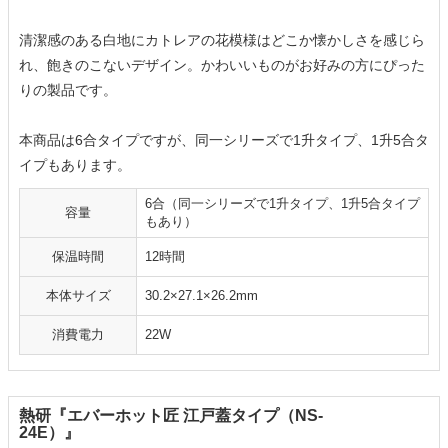
清潔感のある白地にカトレアの花模様はどこか懐かしさを感じら
れ、飽きのこないデザイン。かわいいものがお好みの方にぴった
りの製品です。
本商品は6合タイプですが、同一シリーズで1升タイプ、1升5合タ
イプもあります。
6合（同一シリーズで1升タイプ、1升5合タイプ
容量
もあり）
保温時間
12時間
本体サイズ
30.2×27.1×26.2mm
消費電力
22W
熱研『エバーホット匠 江戸蓋タイプ（NS-
24E）』