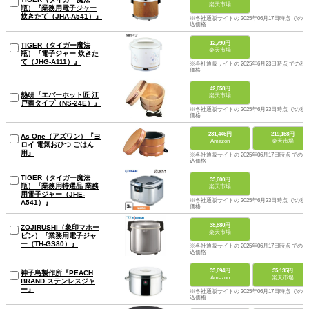
楽天市場
瓶）『業務用電子ジャー
炊きたて（JHA-A541）』
※各社通販サイトの 2025年06月17日時点 での税
込価格
12,790円
TIGER（タイガー魔法
楽天市場
瓶）『電子ジャー 炊きた
て（JHG-A111）』
※各社通販サイトの 2025年6月23日時点 での税
価格
42,658円
熱研『エバーホット匠 江
楽天市場
戸蓋タイプ（NS-24E）』
※各社通販サイトの 2025年6月23日時点 での税
価格
231,446円
219,158円
As One（アズワン）『ヨ
Amazon
楽天市場
ロイ 電気おひつ ごはん
用』
※各社通販サイトの 2025年06月17日時点 での税
込価格
TIGER（タイガー魔法
33,600円
瓶）『業務用特選品 業務
楽天市場
用電子ジャー（JHE-
※各社通販サイトの 2025年6月23日時点 での税
A541）』
価格
38,880円
ZOJIRUSHI（象印マホー
楽天市場
ビン）『業務用電子ジャ
ー（TH-GS80）』
※各社通販サイトの 2025年06月17日時点 での税
込価格
33,694円
35,135円
神子島製作所『PEACH
Amazon
楽天市場
BRAND ステンレスジャ
ー』
※各社通販サイトの 2025年06月17日時点 での税
込価格