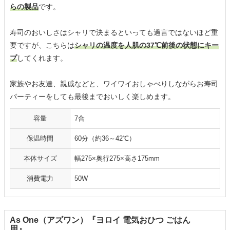
らの製品
です。
寿司のおいしさはシャリで決まるといっても過言ではないほど重
要ですが、こちらは
シャリの温度を人肌の37℃前後の状態にキー
プ
してくれます。
家族やお友達、親戚などと、ワイワイおしゃべりしながらお寿司
パーティーをしても最後までおいしく楽しめます。
容量
7合
保温時間
60分（約36～42℃）
本体サイズ
幅275×奥行275×高さ175mm
消費電力
50W
As One（アズワン）『ヨロイ 電気おひつ ごはん
用』