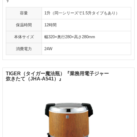
す
容量
1升（同一シリーズで1.5升タイプもあり）
保温時間
12時間
本体サイズ
幅320×奥行280×高さ280mm
消費電力
24W
TIGER（タイガー魔法瓶）『業務用電子ジャー
炊きたて（JHA-A541）』