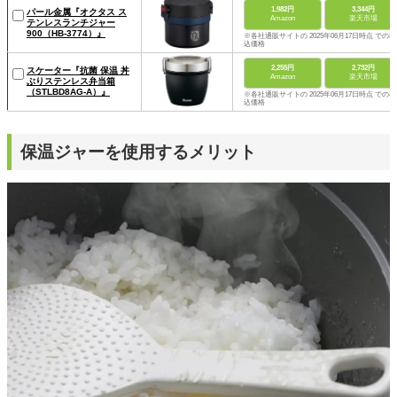
1,982円
3,344円
パール金属『オクタス ス
Amazon
楽天市場
テンレスランチジャー
900（HB-3774）』
※各社通販サイトの 2025年06月17日時点 での税
込価格
2,255円
2,732円
スケーター『抗菌 保温 丼
Amazon
楽天市場
ぶりステンレス弁当箱
（STLBD8AG-A）』
※各社通販サイトの 2025年06月17日時点 での税
込価格
保温ジャーを使用するメリット