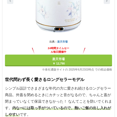
出典：
楽天市場
24時間タイムセー
ル毎日開催中
楽天市場
￥ 12,790
※各社通販サイトの 2025年6月23日時点 での税込価格
世代問わず長く愛さるロングセラーモデル
シンプル設計でさまざまな年代の方に愛され続けるロングセラー
商品。外蓋を閉めるときにカチッと音がなるので、ちゃんと蓋が
閉まっていなくて保温できなかった！ なんてことを防いでくれま
す。
内なべには取っ手がついているので、熱いご飯の出し入れが
しやすい
です。