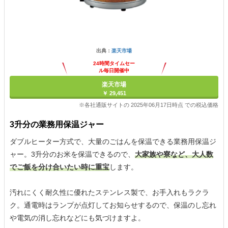
出典：
楽天市場
24時間タイムセー
ル毎日開催中
楽天市場
￥ 29,451
※各社通販サイトの 2025年06月17日時点 での税込価格
3升分の業務用保温ジャー
ダブルヒーター方式で、大量のごはんを保温できる業務用保温ジ
ャー。3升分のお米を保温できるので、
大家族や寮など、大人数
でご飯を分け合いたい時に重宝
します。
汚れにくく耐久性に優れたステンレス製で、お手入れもラクラ
ク。通電時はランプが点灯してお知らせするので、保温のし忘れ
や電気の消し忘れなどにも気づけますよ。