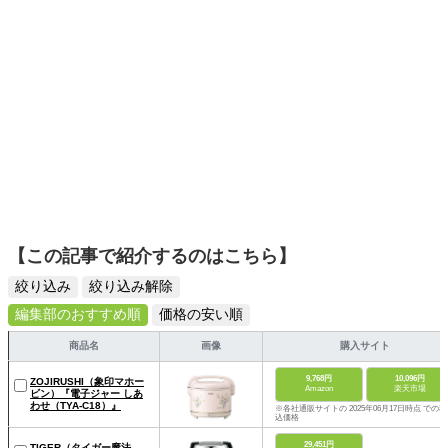
【この記事で紹介するのはこちら】
絞り込み
絞り込み解除
編集部のおすすめ順
価格の安い順
商品名
画像
購入サイト
9,768円
10,096円
ZOJIRUSHI（象印マホー
Amazon
楽天市場
ビン）『電子ジャー しあ
わせ（TYA-C18）』
※各社通販サイトの 2025年06月17日時点 での税
込価格
29,451円
TIGER（タイガー魔法