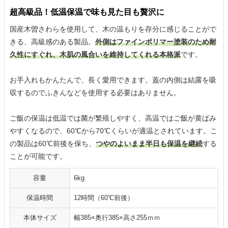
超高級品！低温保温で味も見た目も贅沢に
国産木曽さわらを使用して、木の温もりを存分に感じることがで
きる、高級感のある製品。
外側はファインポリマー塗装のため耐
久性にすぐれ、木肌の風合いを維持してくれる本格派
です。
お手入れもかんたんで、長く愛用できます。蓋の内側は結露を吸
収するのでふきんなどを使用する必要はありません。
ご飯の保温は低温では菌が繁殖しやすく、高温ではご飯が黄ばみ
やすくなるので、60℃から70℃くらいが適温とされています。こ
の製品は60℃前後を保ち、
つやのよいまま半日も保温を継続
する
ことが可能です。
容量
6kg
保温時間
12時間（60℃前後）
本体サイズ
幅385×奥行385×高さ255ｍｍ