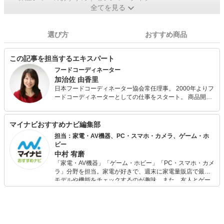
全てを見る
選び方
おすすめ商品
この記事を担当するエキスパート
フードコーディネーター
加治佐 由香里
日本フードコーディネーター協会常任理事。 2000年よりフ
ードコーディネーターとしての仕事をスタート。 商品開
発、レシピ開発、スタイリング・撮影、食イベントの企画
運営、講演会講師、料理教室講師など、食に関する業務に
広く携わり、「食の楽しさと大切さ」を伝えています。 新
マイナビおすすめナビ編集部
しいもの、便利なものを取り入れながら、古き良きもの、
担当：家電・AV機器、PC・スマホ・カメラ、ゲーム・ホ
伝統的な食文化も重んじるのが私のスタイル。 ここでは、
ビー
豊かなフードライフスタイルの実現に役立つ提案を行って
中村 宥磨
いきたいと思っています。
「家電・AV機器」「ゲーム・ホビー」「PC・スマホ・カメ
ラ」分野を担当。家電が好きで、週末に家電量販店で最新
モデルや機能をチェックするのが趣味。また、友人とゲー
ムを楽しみながら、新作タイトルやイベント情報もいち早
くキャッチ。記事を通して、生活の質を底上げしてくれる
スタイリッシュで使いやすい家電や、みんなで楽しめるゲ
ームを発信していきます！