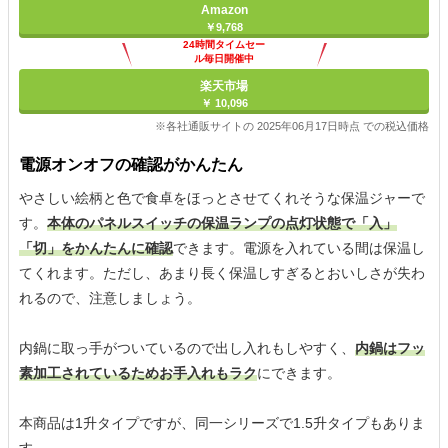
Amazon
￥9,768
24時間タイムセー
ル毎日開催中
楽天市場
￥ 10,096
※各社通販サイトの 2025年06月17日時点 での税込価格
電源オンオフの確認がかんたん
やさしい絵柄と色で食卓をほっとさせてくれそうな保温ジャーで
す。
本体のパネルスイッチの保温ランプの点灯状態で「入」
「切」をかんたんに確認
できます。電源を入れている間は保温し
てくれます。ただし、あまり長く保温しすぎるとおいしさが失わ
れるので、注意しましょう。
内鍋に取っ手がついているので出し入れもしやすく、
内鍋はフッ
素加工されているためお手入れもラク
にできます。
本商品は1升タイプですが、同一シリーズで1.5升タイプもありま