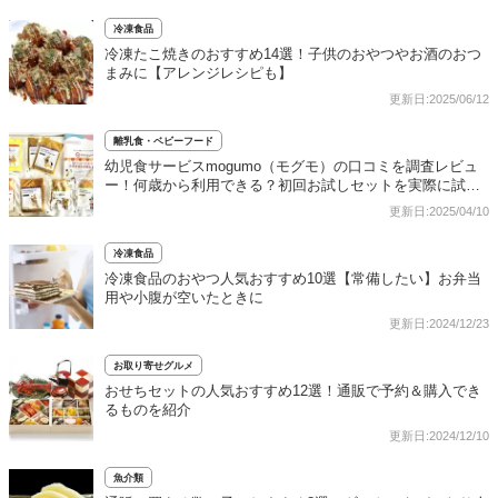
冷凍食品
冷凍たこ焼きのおすすめ14選！子供のおやつやお酒のおつ
まみに【アレンジレシピも】
更新日:2025/06/12
離乳食・ベビーフード
幼児食サービスmogumo（モグモ）の口コミを調査レビュ
ー！何歳から利用できる？初回お試しセットを実際に試し
てみました
更新日:2025/04/10
冷凍食品
冷凍食品のおやつ人気おすすめ10選【常備したい】お弁当
用や小腹が空いたときに
更新日:2024/12/23
お取り寄せグルメ
おせちセットの人気おすすめ12選！通販で予約＆購入でき
るものを紹介
更新日:2024/12/10
魚介類