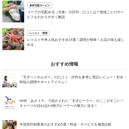
9
食材宅配サービス
コープの宅配弁当（宅食）の評判・口コミは？地域ごとのサー
ビスをわかりやすく解説
10
レトルト・惣菜
レトルト牛丼人気おすすめ14選！調理が簡単！お店の味も楽し
める
おすすめ情報
『天才ベジホルダー』の口コミ・評判を参考に実証レビュー！安全・
時短の調理サポートアイテム！
NHK「あさイチ」で紹介された「天才ピーラー」のここがすごい！
キャベツがほわほわ4枚刃ピーラーの魅力に迫る！
年賀状印刷業者のおすすめ5選！料金・サービスを徹底比較