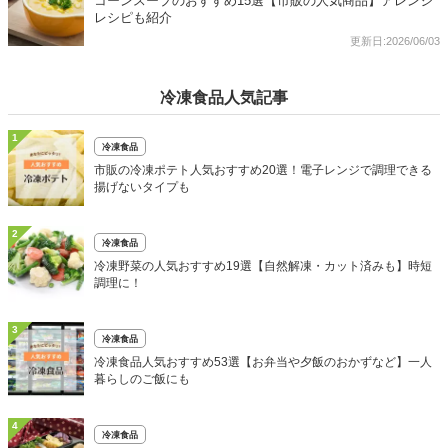
コーンスープのおすすめ15選【市販の人気商品】アレンジ
レシピも紹介
更新日:2026/06/03
冷凍食品人気記事
1
冷凍食品
市販の冷凍ポテト人気おすすめ20選！電子レンジで調理できる
揚げないタイプも
2
冷凍食品
冷凍野菜の人気おすすめ19選【自然解凍・カット済みも】時短
調理に！
3
冷凍食品
冷凍食品人気おすすめ53選【お弁当や夕飯のおかずなど】一人
暮らしのご飯にも
4
冷凍食品