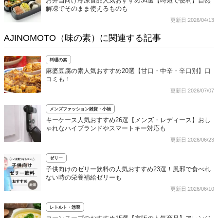
お弁当向け冷凍食品人気おすすめ34選【時短で便利】自然
解凍でそのまま使えるものも
更新日:2026/04/13
AJINOMOTO（味の素）に関連する記事
料理の素
麻婆豆腐の素人気おすすめ20選【甘口・中辛・辛口別】口
コミも！
更新日:2026/07/07
メンズファッション雑貨・小物
キーケース人気おすすめ26選【メンズ・レディース】おし
ゃれなハイブランドやスマートキー対応も
更新日:2026/06/23
ゼリー
子供向けのゼリー飲料の人気おすすめ23選！風邪で食べれ
ない時の栄養補給ゼリーも
更新日:2026/06/10
レトルト・惣菜