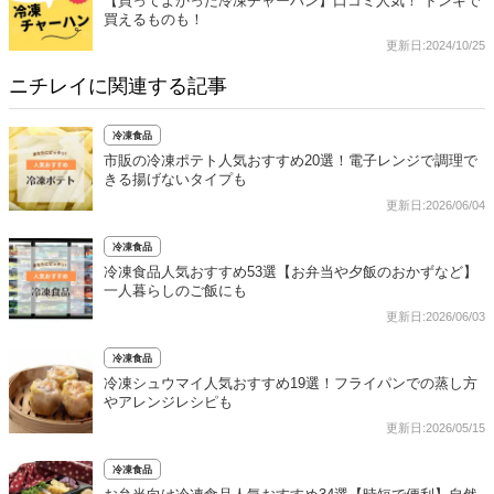
【買ってよかった冷凍チャーハン】口コミ人気！ ドンキで
買えるものも！
更新日:2024/10/25
ニチレイに関連する記事
冷凍食品
市販の冷凍ポテト人気おすすめ20選！電子レンジで調理で
きる揚げないタイプも
更新日:2026/06/04
冷凍食品
冷凍食品人気おすすめ53選【お弁当や夕飯のおかずなど】
一人暮らしのご飯にも
更新日:2026/06/03
冷凍食品
冷凍シュウマイ人気おすすめ19選！フライパンでの蒸し方
やアレンジレシピも
更新日:2026/05/15
冷凍食品