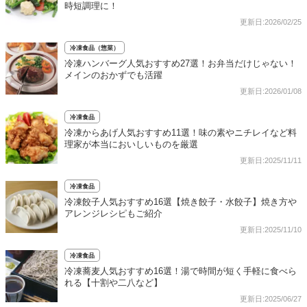
時短調理に！
更新日:2026/02/25
冷凍食品（惣菜）
冷凍ハンバーグ人気おすすめ27選！お弁当だけじゃない！
メインのおかずでも活躍
更新日:2026/01/08
冷凍食品
冷凍からあげ人気おすすめ11選！味の素やニチレイなど料
理家が本当においしいものを厳選
更新日:2025/11/11
冷凍食品
冷凍餃子人気おすすめ16選【焼き餃子・水餃子】焼き方や
アレンジレシピもご紹介
更新日:2025/11/10
冷凍食品
冷凍蕎麦人気おすすめ16選！湯で時間が短く手軽に食べら
れる【十割や二八など】
更新日:2025/06/27