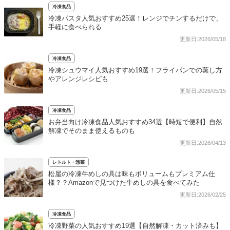
冷凍食品
冷凍パスタ人気おすすめ25選！レンジでチンするだけで、
手軽に食べられる
更新日:2026/05/18
冷凍食品
冷凍シュウマイ人気おすすめ19選！フライパンでの蒸し方
やアレンジレシピも
更新日:2026/05/15
冷凍食品
お弁当向け冷凍食品人気おすすめ34選【時短で便利】自然
解凍でそのまま使えるものも
更新日:2026/04/13
レトルト・惣菜
松屋の冷凍牛めしの具は味もボリュームもプレミアム仕
様？？Amazonで見つけた牛めしの具を食べてみた
更新日:2026/02/25
冷凍食品
冷凍野菜の人気おすすめ19選【自然解凍・カット済みも】