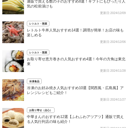
通販で買える数の子のおすすめ8選！ギフトにもぴったり人
気の松前漬けも
更新日:2024/12/09
レトルト・惣菜
レトルト牛丼人気おすすめ14選！調理が簡単！お店の味も
楽しめる
更新日:2024/12/06
レトルト・惣菜
お取り寄せ恵方巻きの人気おすすめ4選！今年の方角は東北
東
更新日:2024/11/28
冷凍食品
冷凍のお好み焼き人気おすすめ10選【関西風・広島風】ア
レンジレシピもご紹介！
更新日:2024/11/27
お取り寄せ（点心）
中華まんのおすすめ12選【ふわふわアツアツ】通販で買え
る人気行列店の味も紹介！