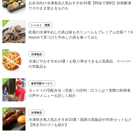
お弁当向け冷凍食品人気おすすめ34選【時短で便利】自然解凍
でそのまま使えるものも
5
レトルト・惣菜
松屋の冷凍牛めしの具は味もボリュームもプレミアム仕様？？A
mazonで見つけた牛めしの具を食べてみた
6
冷凍食品
冷凍ピザおすすめ14選！お取り寄せできる人気商品、スーパー
の市販品も
7
食材宅配サービス
ヨシケイの宅配弁当（宅食）の評判・口コミは？実際の利用者
の声やメニューを詳しく紹介
8
冷凍食品
冷凍焼き鳥人気おすすめ10選！国産の高級品や50本セットなど
【焼き方のコツも紹介】