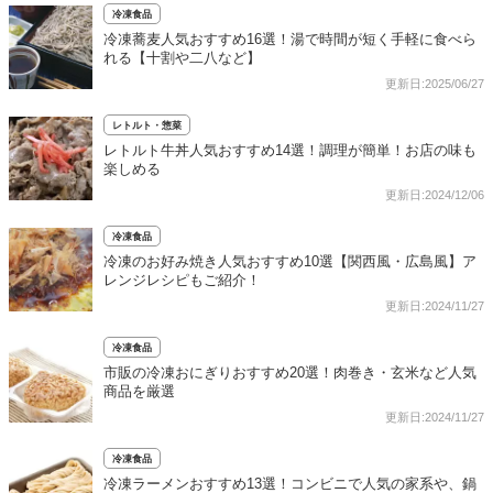
冷凍食品
冷凍蕎麦人気おすすめ16選！湯で時間が短く手軽に食べら
れる【十割や二八など】
更新日:2025/06/27
レトルト・惣菜
レトルト牛丼人気おすすめ14選！調理が簡単！お店の味も
楽しめる
更新日:2024/12/06
冷凍食品
冷凍のお好み焼き人気おすすめ10選【関西風・広島風】ア
レンジレシピもご紹介！
更新日:2024/11/27
冷凍食品
市販の冷凍おにぎりおすすめ20選！肉巻き・玄米など人気
商品を厳選
更新日:2024/11/27
冷凍食品
冷凍ラーメンおすすめ13選！コンビニで人気の家系や、鍋