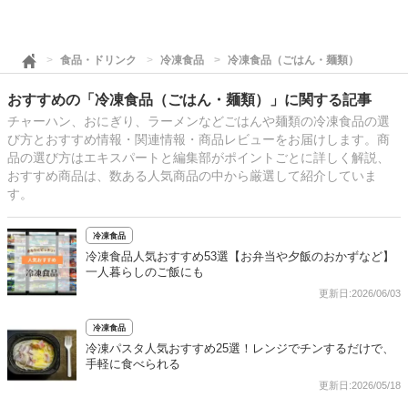
食品・ドリンク
冷凍食品
冷凍食品（ごはん・麺類）
おすすめの「冷凍食品（ごはん・麺類）」に関する記事
チャーハン、おにぎり、ラーメンなどごはんや麺類の冷凍食品の選
び方とおすすめ情報・関連情報・商品レビューをお届けします。商
品の選び方はエキスパートと編集部がポイントごとに詳しく解説、
おすすめ商品は、数ある人気商品の中から厳選して紹介していま
す。
冷凍食品
冷凍食品人気おすすめ53選【お弁当や夕飯のおかずなど】
一人暮らしのご飯にも
更新日:2026/06/03
冷凍食品
冷凍パスタ人気おすすめ25選！レンジでチンするだけで、
手軽に食べられる
更新日:2026/05/18