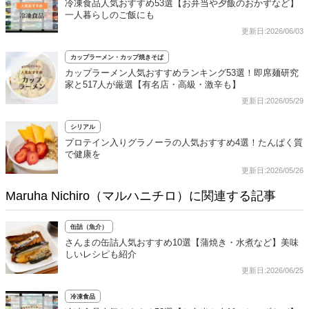
冷凍食品人気おすすめ53選【お弁当や夕飯のおかずなど】
一人暮らしのご飯にも
更新日:2026/06/03
カップラーメン・カップ焼きそば
カップラーメン人気おすすめランキング53選！即席麺研究
家と517人が厳選【有名店・高級・激辛も】
更新日:2026/05/29
シリアル
プロテイン入りグラノーラの人気おすすめ4選！たんぱく質
で健康を
更新日:2026/05/26
Maruha Nichiro（マルハニチロ）に関連する記事
缶詰（魚介）
さんまの缶詰人気おすすめ10選【蒲焼き・水煮など】美味
しいレシピも紹介
更新日:2026/06/25
冷凍食品