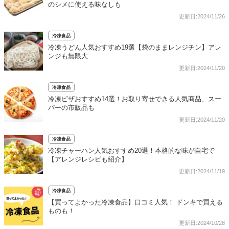
のシメに使える味なしも
更新日:2024/11/26
冷凍食品
冷凍うどん人気おすすめ19選【袋のままレンジチン】アレ
ンジも無限大
更新日:2024/11/20
冷凍食品
冷凍ピザおすすめ14選！お取り寄せできる人気商品、スー
パーの市販品も
更新日:2024/11/20
冷凍食品
冷凍チャーハン人気おすすめ20選！本格的な味が自宅で
【アレンジレシピも紹介】
更新日:2024/11/19
冷凍食品
【買ってよかった冷凍食品】口コミ人気！ ドンキで買える
ものも！
更新日:2024/10/28