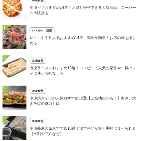
冷凍食品
冷凍ピザおすすめ14選！お取り寄せできる人気商品、スーパー
の市販品も
3
レトルト・惣菜
レトルト牛丼人気おすすめ14選！調理が簡単！お店の味も楽し
める
4
冷凍食品
冷凍ラーメンおすすめ13選！コンビニで人気の家系や、鍋のシ
メに使える味なしも
5
冷凍食品
冷凍焼きそばの人気おすすめ15選【ご当地の味も！】奥深い焼
きそばの魅力とは
6
冷凍食品
冷凍蕎麦人気おすすめ16選！湯で時間が短く手軽に食べられる
【十割や二八など】