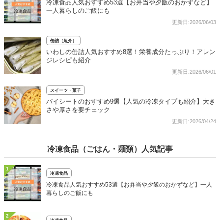
冷凍食品人気おすすめ53選【お弁当や夕飯のおかずなど】
一人暮らしのご飯にも
更新日:2026/06/03
缶詰（魚介）
いわしの缶詰人気おすすめ8選！栄養成分たっぷり！アレン
ジレシピも紹介
更新日:2026/06/01
スイーツ・菓子
パイシートのおすすめ9選【人気の冷凍タイプも紹介】大き
さや厚さを要チェック
更新日:2026/04/24
冷凍食品（ごはん・麺類）人気記事
1
冷凍食品
冷凍食品人気おすすめ53選【お弁当や夕飯のおかずなど】一人
暮らしのご飯にも
2