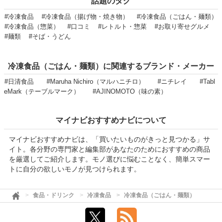
話題のタグ
#冷凍食品
#冷凍食品（揚げ物・焼き物）
#冷凍食品（ごはん・麺類）
#冷凍食品（惣菜）
#口コミ
#レトルト・惣菜
#お取り寄せグルメ
#麺類
#そば・うどん
冷凍食品（ごはん・麺類）に関連するブランド・メーカー
#日清食品
#Maruha Nichiro（マルハニチロ）
#ニチレイ
#Tabl
eMark（テーブルマーク）
#AJINOMOTO（味の素）
マイナビおすすめナビについて
マイナビおすすめナビは、「買いたいものがきっと見つかる」サ
イト。各分野の専門家と編集部があなたのためにおすすめの商品
を厳選してご紹介します。モノ選びに悩むことなく、簡単スマー
トに自分の欲しいモノが見つけられます。
食品・ドリンク
冷凍食品
冷凍食品（ごはん・麺類）