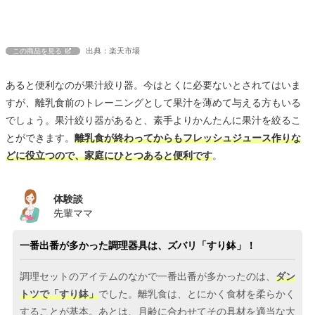
出典：楽天市場
この商品を見る
あると便利なのが果汁絞り器。今はとくに必要ないとされてはいま
すが、離乳食前のトレーニングとして果汁を薄めて与える方もいる
でしょう。果汁絞り器があると、素手よりかんたんに果汁を絞るこ
とができます。
離乳食が終わってからもフレッシュジュース作りな
どに役立つので、家庭にひとつあると便利です
。
体験談
先輩ママ
一番出番が多かった調理器具は、ズバリ「すり鉢」！
調理セットのアイテムのなかで一番出番が多かったのは、
ダン
トツで「すり鉢」
でした。離乳食は、とにかく食材を柔らかく
することが基本。あとは、月齢に合わせてその具材を適当な大