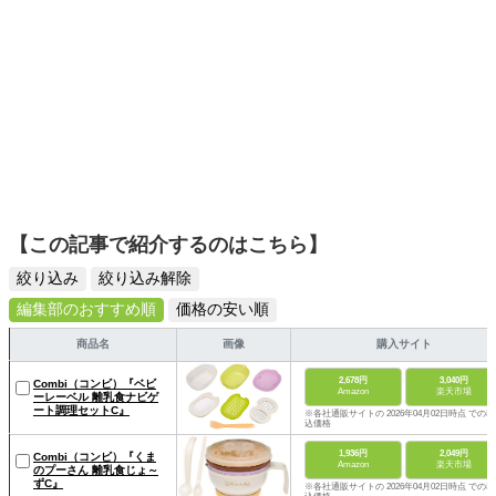
【この記事で紹介するのはこちら】
絞り込み
絞り込み解除
編集部のおすすめ順
価格の安い順
商品名
画像
購入サイト
2,678円
3,040円
Combi（コンビ）『ベビ
Amazon
楽天市場
ーレーベル 離乳食ナビゲ
ート調理セットC』
※各社通販サイトの 2026年04月02日時点 での税
込価格
1,936円
2,049円
Combi（コンビ）『くま
Amazon
楽天市場
のプーさん 離乳食じょ～
ずC』
※各社通販サイトの 2026年04月02日時点 での税