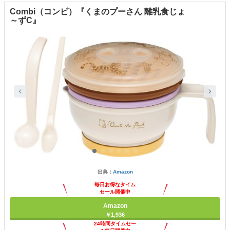
Combi（コンビ）『くまのプーさん 離乳食じょ
～ずC』
出典：
Amazon
毎日お得なタイム
セール開催中
Amazon
￥1,936
24時間タイムセー