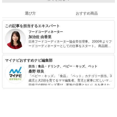
選び方
おすすめ商品
この記事を担当するエキスパート
フードコーディネーター
加治佐 由香里
日本フードコーディネーター協会常任理事。 2000年よりフ
ードコーディネーターとしての仕事をスタート。 商品開
発、レシピ開発、スタイリング・撮影、食イベントの企画
運営、講演会講師、料理教室講師など、食に関する業務に
広く携わり、「食の楽しさと大切さ」を伝えています。 新
マイナビおすすめナビ編集部
しいもの、便利なものを取り入れながら、古き良きもの、
担当：食品・ドリンク、ベビー・キッズ、ペット
伝統的な食文化も重んじるのが私のスタイル。 ここでは、
桑野 咲良
豊かなフードライフスタイルの実現に役立つ提案を行って
「ベビー・キッズ」「食品」「ペット」カテゴリー担当。3
いきたいと思っています。
歳児と犬2頭を育てるママ編集者。育児と家事に忙しいママ
目線での時短グッズ選び、家族の栄養とおいしさを考えた
食品選び、束の間のリラックスタイムを楽しむためのスイ
ーツ選びに自信あり。鋭い目線で商品を見極め、少しでも
日々の生活が豊かになるものを紹介します。