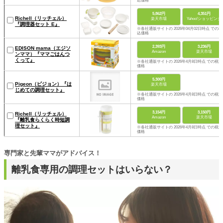
込価格
5,862円
4,351円
Richell（リッチェル）
楽天市場
Yahoo!ショッピング
『調理器セット E』
※各社通販サイトの 2026年04月02日時点 での税
込価格
2,393円
3,236円
EDISON mama（エジソ
Amazon
楽天市場
ンママ）『ママごはんつ
くって』
※各社通販サイトの 2026年4月8日時点 での税込
価格
5,300円
Pigeon（ピジョン）『は
楽天市場
じめての調理セット』
※各社通販サイトの 2026年4月8日時点 での税込
価格
3,154円
3,150円
Richell（リッチェル）
Amazon
楽天市場
『離乳食らくらく時短調
理セット』
※各社通販サイトの 2026年4月8日時点 での税込
価格
専門家と先輩ママがアドバイス！
離乳食専用の調理セットはいらない？