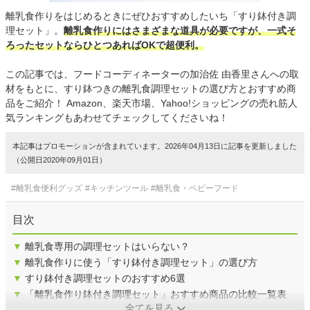
離乳食作りをはじめるときにぜひおすすめしたいち「すり鉢付き調
理セット」。
離乳食作りにはさまざまな道具が必要ですが、一式そ
ろったセットならひとつあればOKで超便利。
この記事では、フードコーディネーターの加治佐 由香里さんへの取
材をもとに、すり鉢つきの離乳食調理セットの選び方とおすすめ商
品をご紹介！ Amazon、楽天市場、Yahoo!ショッピングの売れ筋人
気ランキングもあわせてチェックしてくださいね！
本記事はプロモーションが含まれています。2026年04月13日に記事を更新しました
（公開日2020年09月01日）
#離乳食便利グッズ
#キッチンツール
#離乳食・ベビーフード
目次
▼
離乳食専用の調理セットはいらない？
▼
離乳食作りに使う「すり鉢付き調理セット」の選び方
▼
すり鉢付き調理セットのおすすめ6選
▼
「離乳食作り鉢付き調理セット」おすすめ商品の比較一覧表
全てを見る