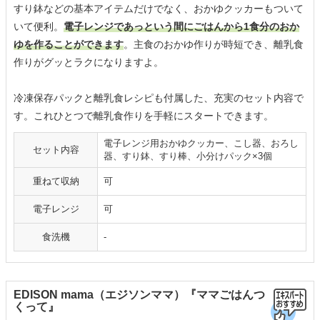
すり鉢などの基本アイテムだけでなく、おかゆクッカーもついて
いて便利。
電子レンジであっという間にごはんから1食分のおか
ゆを作ることができます
。主食のおかゆ作りが時短でき、離乳食
作りがグッとラクになりますよ。
冷凍保存パックと離乳食レシピも付属した、充実のセット内容で
す。これひとつで離乳食作りを手軽にスタートできます。
電子レンジ用おかゆクッカー、こし器、おろし
セット内容
器、すり鉢、すり棒、小分けパック×3個
重ねて収納
可
電子レンジ
可
食洗機
‐
EDISON mama（エジソンママ）『ママごはんつ
くって』