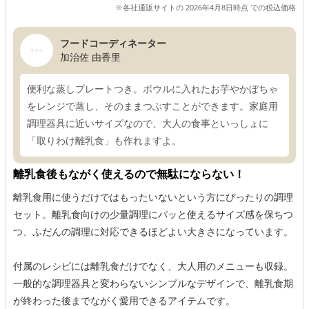
※各社通販サイトの 2026年4月8日時点 での税込価格
フードコーディネーター
加治佐 由香里
便利な蒸しプレートつき。ボウルに入れたお芋やかぼちゃ
をレンジで蒸し、そのままつぶすことができます。家庭用
調理器具に近いサイズなので、大人の食事といっしょに
「取りわけ離乳食」も作れますよ。
離乳食後もながく使えるので無駄にならない！
離乳食用に使うだけではもったいないという方にぴったりの調理
セット。離乳食向けの少量調理にパッと使えるサイズ感を保ちつ
つ、ふだんの調理に対応できるほどよい大きさになっています。
付属のレシピには離乳食だけでなく、大人用のメニューも収録。
一般的な調理器具と変わらないシンプルなデザインで、離乳食期
が終わった後までながく愛用できるアイテムです。