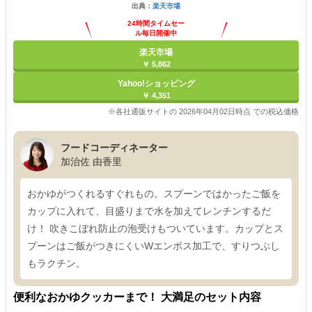
出典：
楽天市場
24時間タイムセー
ル毎日開催中
楽天市場
￥ 5,862
Yahoo!ショッピング
￥ 4,351
※各社通販サイトの 2026年04月02日時点 での税込価格
フードコーディネーター
加治佐 由香里
おかゆがつくれるすぐれもの。スプーンではかったご飯を
カップに入れて、目盛りまで水を加えてレンチンするだ
け！ 吹きこぼれ防止の泡受けもついています。カップとス
プーンはご飯がつきにくいWエンボス加工で、すりつぶし
もラクチン。
便利なおかゆクッカーまで！ 大満足のセット内容