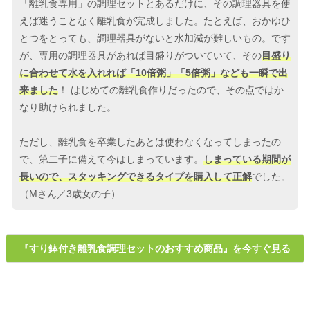
「離乳食専用」の調理セットとあるだけに、その調理器具を使
えば迷うことなく離乳食が完成しました。たとえば、おかゆひ
とつをとっても、調理器具がないと水加減が難しいもの。です
が、専用の調理器具があれば目盛りがついていて、その
目盛り
に合わせて水を入れれば「10倍粥」「5倍粥」なども一瞬で出
来ました
！ はじめての離乳食作りだったので、その点ではか
なり助けられました。
ただし、離乳食を卒業したあとは使わなくなってしまったの
で、第二子に備えて今はしまっています。
しまっている期間が
長いので、スタッキングできるタイプを購入して正解
でした。
（Mさん／3歳女の子）
『すり鉢付き離乳食調理セットのおすすめ商品』を今すぐ見る