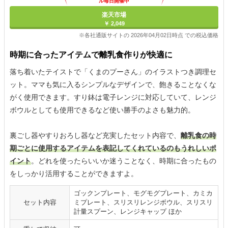
ル毎日開催中
楽天市場
￥ 2,049
※各社通販サイトの 2026年04月02日時点 での税込価格
時期に合ったアイテムで離乳食作りが快適に
落ち着いたテイストで「くまのプーさん」のイラストつき調理セ
ット。ママも気に入るシンプルなデザインで、飽きることなくな
がく使用できます。すり鉢は電子レンジに対応していて、レンジ
ボウルとしても使用できるなど使い勝手のよさも魅力的。
裏ごし器やすりおろし器など充実したセット内容で、
離乳食の時
期ごとに使用するアイテムを表記してくれているのもうれしいポ
イント
。どれを使ったらいいか迷うことなく、時期に合ったもの
をしっかり活用することができますよ。
ゴックンプレート、モグモグプレート、カミカ
セット内容
ミプレート、スリスリレンジボウル、スリスリ
計量スプーン、レンジキャップ ほか