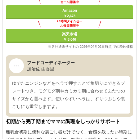
セール開催中
Amazon
￥2,678
24時間タイムセー
ル毎日開催中
楽天市場
￥ 3,040
※各社通販サイトの 2026年04月02日時点 での税込価格
フードコーディネーター
加治佐 由香里
ゆでたニンジンなどをヘラで押すことで角切りにできるプ
レートつき。モグモグ期やカミカミ期に合わせてふたつの
サイズから選べます。使いやすいヘラは、すりつぶしや裏
ごしにも重宝しますよ。
初期から完了期までママの調理をしっかりサポート
離乳食初期に便利な裏ごし器だけでなく、食感を残したい時期に