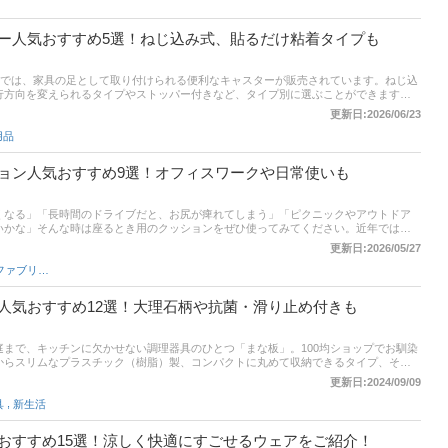
ー人気おすすめ5選！ねじ込み式、貼るだけ粘着タイプも
ーでは、家具の足として取り付けられる便利なキャスターが販売されています。ねじ込
行方向を変えられるタイプやストッパー付きなど、タイプ別に選ぶことができます。
スターの選び方とおすすめ商品をご紹介します。記事後半には、通販サイトの売れ筋
更新日:2026/06/23
などとあわせて参考にしてみてください。
用品
ョン人気おすすめ9選！オフィスワークや日常使いも
くなる」「長時間のドライブだと、お尻が痺れてしまう」「ピクニックやアウトドア
いかな」そんな時は座るとき用のクッションをぜひ使ってみてください。近年では、
素材だけでなく、効率よく体圧分散してくれるゲル素材が人気になるなど、種類も豊
更新日:2026/05/27
と見つかるはずです。本記事では、お尻が痛くならないクッションについて、選び方
インテリアファブリック
。エアウィーヴなどの人気ブランドや東京西川の王道商品など、幅広くピックアップ
ださいね。
人気おすすめ12選！大理石柄や抗菌・滑り止め付きも
まで、キッチンに欠かせない調理器具のひとつ「まな板」。100均ショップでお馴染
からスリムなプラスチック（樹脂）製、コンパクトに丸めて収納できるタイプ、その
菌タイプ、滑り止め機能付きなど種類も豊富に揃っています。この記事では、食洗器
更新日:2024/09/09
といったダイソーで買えるまな板のおすすめ商品など選び方についてご紹介します。記
,
具
新生活
トの最新人気ランキングもありますので、あわせて売れ筋や口コミもチェックしてみ
おすすめ15選！涼しく快適にすごせるウェアをご紹介！