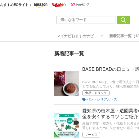
おすすめECサイト：
マイナビおすすめナビ
新着記事一覧（1
新着記事一覧
BASE BREADの口コ
BASE BREADは、1食で現代人
どでも販売しており、味も数種類展開
BREADの12袋セットを取り寄せ
食品・ドリンク
ください。
パン・シリアル・スプレッド
愛知県の植木屋・造園業者
金を安くするコツもご紹介
愛知で剪定・草刈り・伐採をお考え
通りにするために欠かせない存在で
サービス