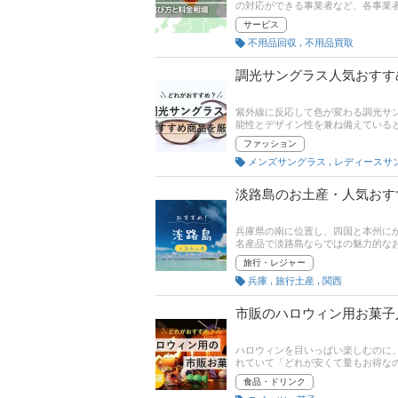
の対応ができる事業者など、各事業
てください。
サービス
,
不用品回収
不用品買取
調光サングラス人気おすす
紫外線に反応して色が変わる調光サ
能性とデザイン性を兼ね備えている
ら販売されており、どれがいいか迷
ファッション
徴や購入前に押さえておきたいデメ
,
メンズサングラス
レディースサ
ツサングラスで人気のオークリー、
考に、おしゃれで便利な調光サング
淡路島のお土産・人気おす
兵庫県の南に位置し、四国と本州に
名産品で淡路島ならではの魅力的な
個包装タイプ、淡路島でしか買えな
旅行・レジャー
イントをご紹介します。記事後半に
,
,
兵庫
旅行土産
関西
予定の方は、 ぜひ最後までチェッ
市販のハロウィン用お菓子
ハロウィンを目いっぱい楽しむのに
れていて「どれが安くて量もお得な
いて、選び方とお得でおすすめなお
食品・ドリンク
わせパック、ちょっぴり特別感のあ