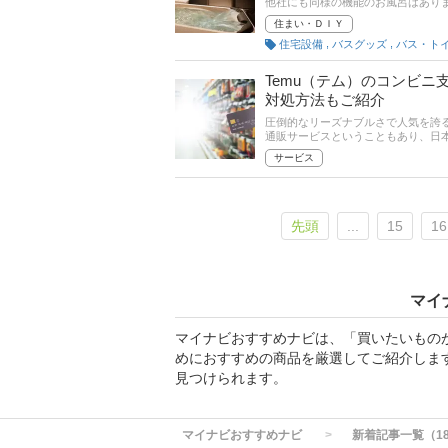
他社にも同様の機能のお風呂はあり
湯」があれば、自宅のお風呂がまるでリラクゼーションスパの
住まい・ＤＩＹ
の魅力や、メリット・デメリット、
,
,
住宅設備
バスグッズ
重視したい」という方はぜひチェッ
Temu（テム）のコンビ
対処方法もご紹介
圧倒的なリーズナブルさで人気を誇る
通販サービスということもあり、日
クレジット決済ももちろん出来ます
サービス
『Temu（テム）』の支払い方法の
プリ、ブラウザの方法をぜひ参考に
先頭
...
15
16
マイ
マイナビおすすめナビは、「買いたいもの
めにおすすめの商品を厳選してご紹介しま
見つけられます。
マイナビおすすめナビ
新着記事一覧（1