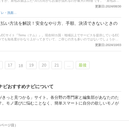
ますが、肩包み湯はふたつの方向からお湯が流れるのが最大の特徴 です。「肩包み
ように！ この記事ではタカラスタンダードの「肩包み湯」
更新日:2024/08/30
気になるお手入れ方法などを解説。「毎日使うお風呂だからこそ、リラックス効果を
バス・トイレ・洗面グッズ
クしてみてください。
ニ支払い方法を解説！安全なやり方、手順、決済できないときの
ECサイト『Temu（テム）』。現在60カ国・地域以上でサービスを提供しているEC
本でも知名度がかなり上がってきていて、ご存じの方も多いのではないでしょうか。
が、何かと心配でコンビニ払いをしたいという方もいるはず！そこで今回はこの
更新日:2024/10/03
中でも「コンビニでの支払い方法」にピックアップをして詳しく解説していきます。ア
してみてくださいね。
17
19
20
21
...
最後
18
ナビおすすめナビについて
がきっと見つかる」サイト。各分野の専門家と編集部があなたのた
す。モノ選びに悩むことなく、簡単スマートに自分の欲しいモノが
8ページ目）