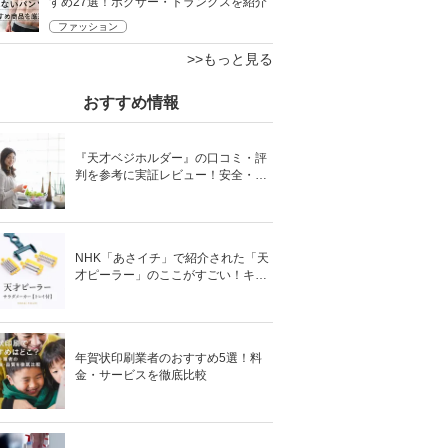
すめ27選！ボクサー・トランクスを紹介
ファッション
>>もっと見る
おすすめ情報
『天才ベジホルダー』の口コミ・評
判を参考に実証レビュー！安全・時
短の調理サポートアイテム！
NHK「あさイチ」で紹介された「天
才ピーラー」のここがすごい！キャ
ベツがほわほわ4枚刃ピーラーの魅
力に迫る！
年賀状印刷業者のおすすめ5選！料
金・サービスを徹底比較