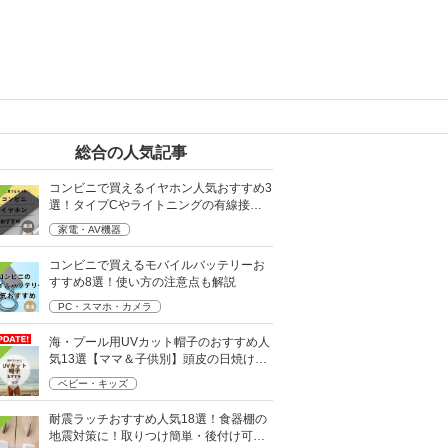
総合の人気記事
コンビニで買えるイヤホン人気おすすめ3
選！タイプCやライトニングの有線接続
タイプも
家電・AV機器
コンビニで買えるモバイルバッテリーお
すすめ8選！使い方の注意点も解説
PC・スマホ・カメラ
海・プール用UVカット帽子のおすすめ人
気13選【ママ＆子供別】頭皮の日焼け対
策に
ベビー・キッズ
耐震ラッチおすすめ人気18選！食器棚の
地震対策に！取りつけ簡単・後付け可能