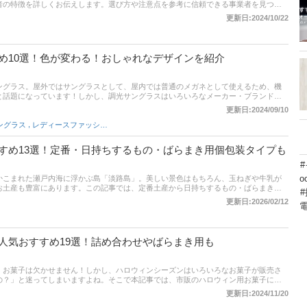
者の特徴を詳しくお伝えします。選び方や注意点を参考に信頼できる事業者を見つけ
更新日:2024/10/22
め10選！色が変わる！おしゃれなデザインを紹介
ングラス。屋外ではサングラスとして、屋内では普通のメガネとして使えるため、機
と話題になっています！しかし、調光サングラスはいろいろなメーカー・ブランドか
ってしまいますよね。そこで本記事では、調光サングラスについて、調光レンズの特
更新日:2024/09/10
リット、注意点、そしておすすめ商品をご紹介。サングラスの王道レイバンやスポー
,
ングラス
レディースファッション雑貨
お手頃価格で購入できるゾフなど、幅広くピックアップしています。ぜひ本記事を参
ラスを見つけてくださいね！
すめ13選！定番・日持ちするもの・ばらまき用個包装タイプも
o
かこまれた瀬戸内海に浮かぶ島「淡路島」。美しい景色はもちろん、玉ねぎや牛乳が
お土産も豊富にあります。この記事では、定番土産から日持ちするもの・ばらまき用
いと思われがちなものまで、通販サイトで買える淡路島のおすすめ土産と選び方のポ
更新日:2026/02/12
は、通販サイトの人気売れ筋ランキングもあります。これから淡路島を観光で訪れる
クして、自分にぴったりのお土産を見つけてくださいね。
人気おすすめ19選！詰め合わせやばらまき用も
、お菓子は欠かせません！しかし、ハロウィンシーズンはいろいろなお菓子が販売さ
の？」と迷ってしまいますよね。そこで本記事では、市販のハロウィン用お菓子につ
菓子をご紹介。個包装で大量に入っているばらまき用から、いろいろな種類の詰め合
更新日:2024/11/20
るお菓子まで、幅広く厳選しています。ぜひ参考にしてくださいね！