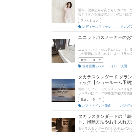
近年、健康志向が高まりリカバリー
なアイテムを選ぶのがよいのか悩む
「夏用リカバリーウェア」のおすす
ファッション
介するので、購入の際はぜひ参考に
,
レディースファッション
メンズ
ユニットバスメーカーのお
ユニットバス（システムバス）は、
じが時短になるものや、よりリラッ
ム。毎日使うものだからこそ製品選
住まい・ＤＩＹ
るとともに、選び方のポイントやお
,
住宅設備
バス・トイレ・洗面グッズ
ください。
タカラスタンダード グラ
ェック【ショールーム予約
新築・リフォームでシステムバスを
ランスパはパーツや機能の選び方次
性が求められる時代、お風呂も家庭
住まい・ＤＩＹ
に迫るとともに、実際の口コミや評
,
バス・トイレ・洗面グッズ
バスグ
にしてみてください。
タカラスタンダードの『肩
ト、掃除方法やお手入れ方
タカラスタンダードのシステムバス