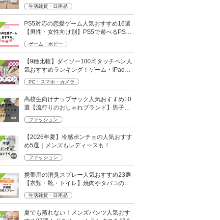
も
生活雑貨・日用品
PS5対応の恋愛ゲーム人気おすすめ16選
【男性・女性向け別】PS5で遊べるPS4
ソフトも
ゲーム・ホビー
【9種比較】ダイソー100均タッチペン人
気おすすめランキング！ゲーム・iPad向
けなど
PC・スマホ・カメラ
高校生向けナップサック人気おすすめ10
選【流行りのおしゃれブランド】男子・
女子高生向け
ファッション
【2026年夏】冷感ポンチョの人気おすす
め5選｜メンズもレディースも！
ファッション
携帯用の消臭スプレー人気おすすめ23選
【衣類・靴・トイレ】焼肉やタバコのニ
オイにも
生活雑貨・日用品
夏でも蒸れない！メンズパンツ人気おす
0