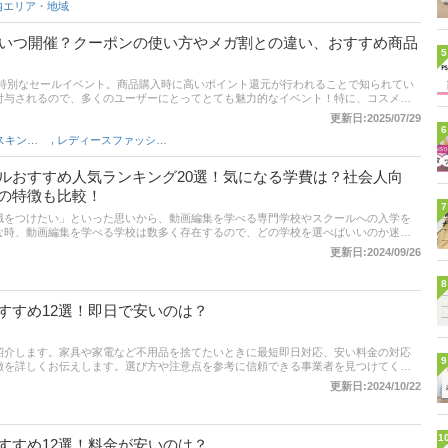
内エリア・地域
ガポはいつ開催？クーポンの使い方やメガ割との違い、おすすめ商品
5
供する特別なセールイベント。商品購入時に高いポイント還元が行われることで知られてい
付与されるので、多くのユーザーにとってとても魅力的なイベント！特に、コスメや
るユーザーには必見ですよ。この記事ではそんなQoo10メガポに関して、セールの
更新日:2025/07/29
解説しています。セール中のおすすめ商品などもご紹介しているので気になる方はぜ
6
,
韓国コスメ（スキンケア）
レディースファッション
ルおすすめ人気ランキング20選！気になる学費は？社会人向
の特徴も比較！
7
職をつけたい」といった思いから、動画編集を学べる専門学校やスクールへの入学を
な時、動画編集を学べる学校は数多く存在するので、どの学校を選べばいいのか迷っ
では、動画編集を学べる専門学校・スクールの選び方から、実際におすすめの学校ま
更新日:2024/09/26
門学校とスクールの違い、動画編集で使うソフトなどについてもお伝えしますので、
参考にしてくださいね。
8
すすめ12選！即日で安いのは？
紹介します。家具や家電など不用品を捨てたいときに最短即日対応、安い料金の対応
9
徴を詳しくお伝えします。選び方や注意点を参考に信頼できる事業者を見つけてくだ
更新日:2024/10/22
1
すすめ12選！料金が安いのは？