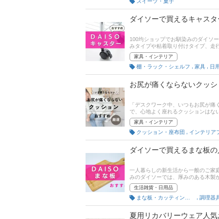
スイーツ・菓子
ダイソーで買えるキャスタ
100均ショップでお馴染みのダイソ
みタイプや粘着取り付けタイプ、走
本記事では、ダイソーで買えるキャ
家具・インテリア
ランキングもありますので、口コミ
,
,
棚・ラック・シェルフ
家具
日
お尻が痛くならないクッシ
「デスクワーク中、いつもお尻が痛
で、心地よく座れるクッションはな
低反発のウレタン素材や王道のわた
家具・インテリア
富で、自分に合うクッションがきっ
,
クッション・座布団
やおすすめ商品をご紹介いたします
していますので、ぜひ参考にしてく
ダイソーで買えるまな板の
一人暮らしの新生活から一般のご家庭
みのダイソーでは、厚みのある木製
ほかおしゃれなデザインのものや抗
生活雑貨・日用品
や熱湯消毒、漂白剤使用OKな商品
,
まな板・カッティングボード
調理器
事後半には、比較一覧表や通販サイ
てください。
夏用リカバリーウェア人気