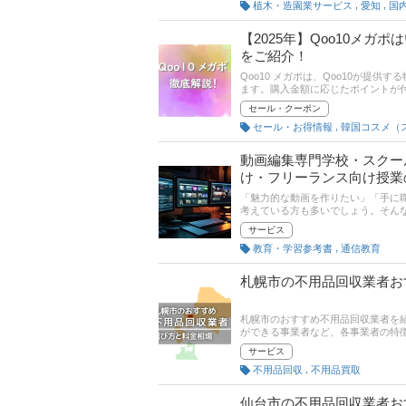
,
,
植木・造園業サービス
愛知
国
【2025年】Qoo10メ
をご紹介！
Qoo10 メガポは、Qoo10が提
ます。購入金額に応じたポイントが
ファッションアイテムを頻繁に購入す
セール・クーポン
特徴やメガ割との違いなどを詳しく
,
セール・お得情報
ひ参考にしてみてくださいね！
動画編集専門学校・スクー
け・フリーランス向け授業
「魅力的な動画を作りたい」「手に
考えている方も多いでしょう。そん
てしまいますよね。そこでこの記事
サービス
で徹底解説していきます。また、専
,
教育・学習参考書
通信教育
動画編集者を目指している方はぜひ
札幌市の不用品回収業者お
札幌市のおすすめ不用品回収業者を
ができる事業者など、各事業者の特
さい。
サービス
,
不用品回収
不用品買取
仙台市の不用品回収業者お