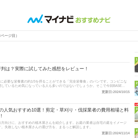
8ページ目）
1
ミ・評判は？実際に試してみた感想をレビュー！
が一日に必要な栄養素の約1/3を摂ることができる「完全栄養食」のパンです。コンビニな
2
しているため気になっている人も多いのではないでしょうか。そこで今回BASE
て、実際に試してみました。健康や美容、また美味しいものに興味がある方はぜひご一読
更新日:2024/10/15
の人気おすすめ10選！剪定・草刈り・伐採業者の費用相場と料
3
！
の方向けに、おすすめの植木屋さんを紹介します。お庭の業者は自宅の庭をイメージ
す。失敗しない植木屋さんの選び方を、まるっと解説します。
4
更新日:2024/11/14