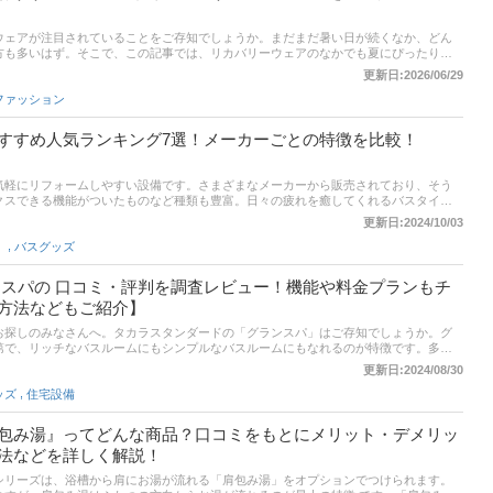
ウェアが注目されていることをご存知でしょうか。まだまだ暑い日が続くなか、どん
方も多いはず。そこで、この記事では、リカバリーウェアのなかでも夏にぴったりの
め商品をご紹介していきます。人気ランキングのほか、メンズ・レディース別にご紹
更新日:2026/06/29
してみてください。
ファッション
すすめ人気ランキング7選！メーカーごとの特徴を比較！
気軽にリフォームしやすい設備です。さまざまなメーカーから販売されており、そう
クスできる機能がついたものなど種類も豊富。日々の疲れを癒してくれるバスタイ
びにはこだわりたいですよね。この記事では、ユニットバスメーカーの特徴を解説す
更新日:2024/10/03
すすめメーカーをご紹介。新築・リフォームをお考えの方は、ぜひチェックしてみて
,
バスグッズ
ンスパの 口コミ・評判を調査レビュー！機能や料金プランもチ
方法などもご紹介】
お探しのみなさんへ。タカラスタンダードの「グランスパ」はご存知でしょうか。グ
第で、リッチなバスルームにもシンプルなバスルームにもなれるのが特徴です。多様
の好みにぴったりなものを選んでいきませんか？この記事では「グランスパ」の魅力
更新日:2024/08/30
判をチェック。お風呂にはこだわりたい派の方も、シンプルが1番派の方も、ぜひ参考
,
ッズ
住宅設備
包み湯』ってどんな商品？口コミをもとにメリット・デメリッ
法などを詳しく解説！
シリーズは、浴槽から肩にお湯が流れる「肩包み湯」をオプションでつけられます。