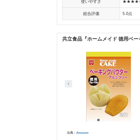
使いやすさ
★★★★
総合評価
5.0点
共立食品『ホームメイド 徳用ベ
出典：
Amazon