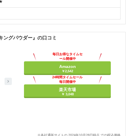
★
ーキングパウダー』の口コミ
毎日お得なタイムセ
ール開催中
Amazon
￥2,542
24時間タイムセール
毎日開催中
楽天市場
￥ 3,048
※各社通販サイトの 2024年10月28日時点 での税込価格