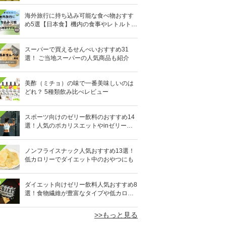
海外旅行に持ち込み可能な食べ物おすす
め5選【日本食】機内の食事やレトルト食
品など
スーパーで買えるせんべいおすすめ31
選！ ご当地スーパーの人気商品も紹介
美酢（ミチョ）の味で一番美味しいのは
どれ？ 5種類飲み比べレビュー
スポーツ向けのゼリー飲料のおすすめ14
選！人気のポカリスエットやinゼリーな
ど
ノンフライスナック人気おすすめ13選！
低カロリーでダイエット中のおやつにも
0
ダイエット向けゼリー飲料人気おすすめ8
選！食物繊維が豊富なタイプや低カロリ
ータイプなど
>>もっと見る