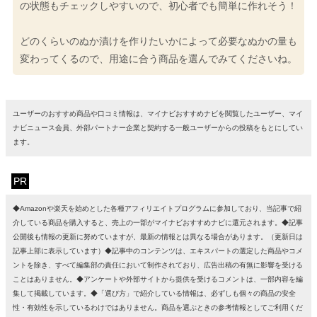
の状態もチェックしやすいので、初心者でも簡単に作れそう！
どのくらいのぬか漬けを作りたいかによって必要なぬかの量も
変わってくるので、用途に合う商品を選んでみてくださいね。
ユーザーのおすすめ商品や口コミ情報は、マイナビおすすめナビを閲覧したユーザー、マイ
ナビニュース会員、外部パートナー企業と契約する一般ユーザーからの投稿をもとにしてい
ます。
PR
◆Amazonや楽天を始めとした各種アフィリエイトプログラムに参加しており、当記事で紹
介している商品を購入すると、売上の一部がマイナビおすすめナビに還元されます。◆記事
公開後も情報の更新に努めていますが、最新の情報とは異なる場合があります。（更新日は
記事上部に表示しています）◆記事中のコンテンツは、エキスパートの選定した商品やコメ
ントを除き、すべて編集部の責任において制作されており、広告出稿の有無に影響を受ける
ことはありません。◆アンケートや外部サイトから提供を受けるコメントは、一部内容を編
集して掲載しています。◆「選び方」で紹介している情報は、必ずしも個々の商品の安全
性・有効性を示しているわけではありません。商品を選ぶときの参考情報としてご利用くだ