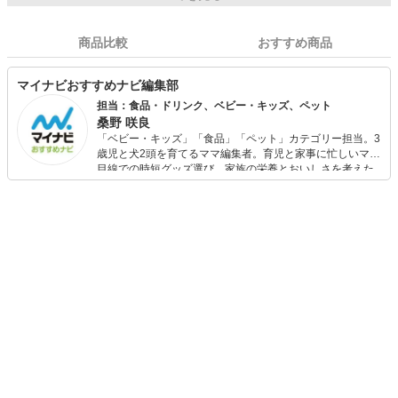
商品比較
おすすめ商品
マイナビおすすめナビ編集部
担当：食品・ドリンク、ベビー・キッズ、ペット
桑野 咲良
「ベビー・キッズ」「食品」「ペット」カテゴリー担当。3
歳児と犬2頭を育てるママ編集者。育児と家事に忙しいママ
目線での時短グッズ選び、家族の栄養とおいしさを考えた
食品選び、束の間のリラックスタイムを楽しむためのスイ
ーツ選びに自信あり。鋭い目線で商品を見極め、少しでも
日々の生活が豊かになるものを紹介します。