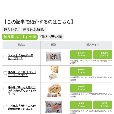
【この記事で紹介するのはこちら】
絞り込み
絞り込み解除
編集部のおすすめ順
価格の安い順
商品名
画像
購入サイト
1,404円
1,954円
コメット『ぬか床一年
Amazon
楽天市場
生』の口コミ
※各社通販サイトの 2024年10月28日時点 での税
込価格
1,000円
樽の味『ぬか床 スタンド
Amazon
パック』の口コミ
※各社通販サイトの 2024年10月28日時点 での税
込価格
2,500円
樽の味『漬けもん屋のカ
Amazon
ンタンぬか床セット』の
口コミ
※各社通販サイトの 2024年10月28日時点 での税
込価格
529円
748円
中村食品『河村さんちの
Amazon
楽天市場
鉄粉ぬか床』の口コミ
※各社通販サイトの 2024年10月28日時点 での税
込価格