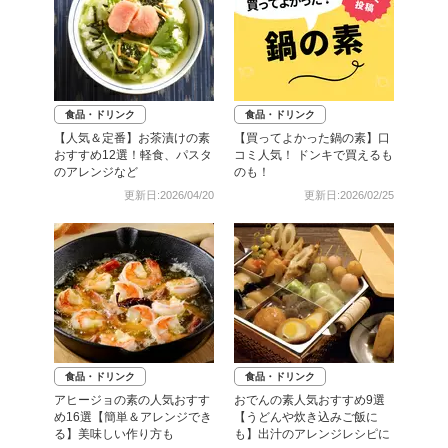
食品・ドリンク
食品・ドリンク
【人気＆定番】お茶漬けの素
【買ってよかった鍋の素】口
おすすめ12選！軽食、パスタ
コミ人気！ ドンキで買えるも
のアレンジなど
のも！
更新日:2026/04/20
更新日:2026/02/25
食品・ドリンク
食品・ドリンク
アヒージョの素の人気おすす
おでんの素人気おすすめ9選
め16選【簡単＆アレンジでき
【うどんや炊き込みご飯に
る】美味しい作り方も
も】出汁のアレンジレシピに