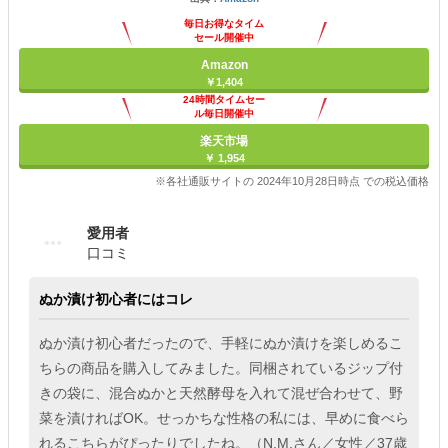
毎日お得なタイム
セール開催中
Amazon
￥1,404
24時間タイムセー
ル毎日開催中
楽天市場
￥ 1,954
※各社通販サイトの 2024年10月28日時点 での税込価格
愛用者
口コミ
ぬか漬け初心者にはコレ
ぬか漬け初心者だったので、手軽にぬか漬けを楽しめるこ
ちらの商品を購入してみました。同梱されているジップ付
きの袋に、混合ぬかと天然酵母を入れて混ぜ合わせて、野
菜を漬ければOK。せっかちな性格の私には、早めに食べら
れるこちらがぴったりでしたね。（N.M.さん／女性／37歳