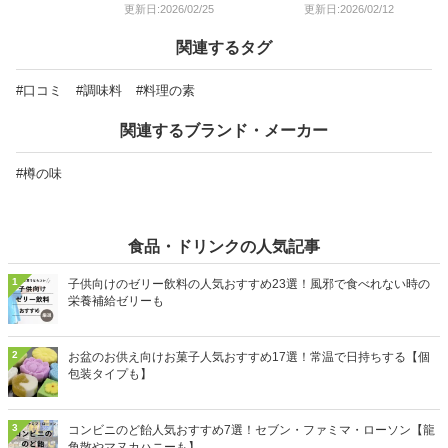
更新日:2026/02/25
更新日:2026/02/12
関連するタグ
#口コミ
#調味料
#料理の素
関連するブランド・メーカー
#樽の味
食品・ドリンクの人気記事
1
子供向けのゼリー飲料の人気おすすめ23選！風邪で食べれない時の
栄養補給ゼリーも
2
お盆のお供え向けお菓子人気おすすめ17選！常温で日持ちする【個
包装タイプも】
3
コンビニのど飴人気おすすめ7選！セブン・ファミマ・ローソン【龍
角散やマヌカハニーも】