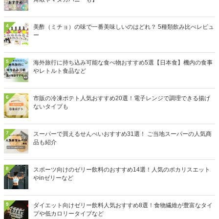
4
美酢（ミチョ）の味で一番美味しいのはどれ？ 5種類飲み比べレビュ
ー
5
海外旅行に持ち込み可能な食べ物おすすめ5選【日本食】機内の食事
やレトルト食品など
6
市販の冷凍ポテト人気おすすめ20選！電子レンジで調理できる揚げ
ないタイプも
7
スーパーで買えるせんべいおすすめ31選！ ご当地スーパーの人気商
品も紹介
8
スポーツ向けのゼリー飲料のおすすめ14選！人気のポカリスエット
やinゼリーなど
9
ダイエット向けゼリー飲料人気おすすめ8選！食物繊維が豊富なタイ
プや低カロリータイプなど