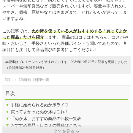
スーパーや無印良品などで販売されていますが、容量や手入れのし
やすさ、価格、原材料などはさまざまで、どれがいいか迷ってしま
いますよね。
この記事では、
ぬか床を使っている人がおすすめする「買ってよか
った商品」だけを紹介
します。 商品の口コミはもちろん、コスパや
味・おいしさ、手軽さといった評価ポイントも聞いてみたので、各
項目にも注目して商品選びの参考にしてください！
本記事はプロモーションが含まれています。2024年10月29日に記事を更新しました
（公開日2024年07月16日）
#口コミ
#調味料
#料理の素
目次
▼
手軽に始められるぬか床ライフ！
▼
買ってよかったぬか床はこれ！
▼
「ぬか床」おすすめ商品の比較一覧表
▼
おすすめ商品・口コミの投稿はこちら
全てを見る