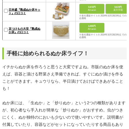
3,672円
3,672円
日本盛『熟成ぬか床キッ
Amazon
楽天市場
ト』の口コミ
※各社通販サイトの 2024年10月28日時点 での税
込価格
1,000円
京つけもの大安『熟成ぬ
Amazon
か床』の口コミ
※各社通販サイトの 2024年10月28日時点 での税
込価格
手軽に始められるぬか床ライフ！
イチからぬか床を作ろうと思うと大変ですよね。市販のぬか床を使
えば、容器と漬ける野菜さえ準備できれば、すぐにぬか漬けを作る
ことができます。キュウリなら、半日漬けておけばできあがること
も！
ぬか床には、「生ぬか」と「炒りぬか」という2つの種類があります
が、初心者なら手入れが簡単な「炒りぬか」がおすすめ。虫がつき
にくく、ぬか独特のにおいも少ないので使いやすいです。説明書が
付属していたり、容器などがセットになっていたりする商品もあり