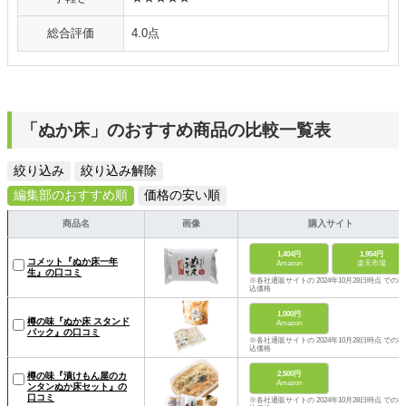
総合評価
4.0点
「ぬか床」のおすすめ商品の比較一覧表
絞り込み
絞り込み解除
編集部のおすすめ順
価格の安い順
商品名
画像
購入サイト
1,404円
1,954円
コメット『ぬか床一年
Amazon
楽天市場
生』の口コミ
※各社通販サイトの 2024年10月28日時点 での税
込価格
1,000円
樽の味『ぬか床 スタンド
Amazon
パック』の口コミ
※各社通販サイトの 2024年10月28日時点 での税
込価格
2,500円
樽の味『漬けもん屋のカ
Amazon
ンタンぬか床セット』の
口コミ
※各社通販サイトの 2024年10月28日時点 での税