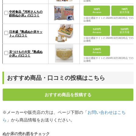
込価格
529円
748円
中村食品『河村さんちの
Amazon
楽天市場
鉄粉ぬか床』の口コミ
※各社通販サイトの 2024年10月28日時点 での税
込価格
3,672円
3,672円
日本盛『熟成ぬか床キッ
Amazon
楽天市場
ト』の口コミ
※各社通販サイトの 2024年10月28日時点 での税
込価格
1,000円
京つけもの大安『熟成ぬ
Amazon
か床』の口コミ
※各社通販サイトの 2024年10月28日時点 での税
込価格
おすすめ商品・口コミの投稿はこちら
おすすめ商品を投稿する
※メーカーや販売店の方は、ページ下部の「
お問い合わせはこち
ら
」から商品情報をお送りください。
ぬか床の売れ筋をチェック