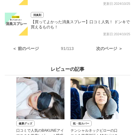
更新日:2024/10/25
消臭剤
【買ってよかった消臭スプレー】口コミ人気！ ドンキで
買えるものも！
更新日:2024/10/25
＜ 前のページ
91/113
次のページ ＞
レビューの記事
健康グッズ
枕・枕カバー
口コミで人気のBAKUNEアイ
テンシャルネックピローの口