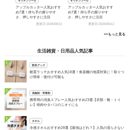
キッチンツール
キッチンツール
アップルカッター人気おすす
アップルカッター人気おすす
め7選！持ち手の握りやす
め7選！持ち手の握りやす
さ、押しやすさに注目
さ、押しやすさに注目
更新日:2026/06/12
更新日:2026/06/12
>>もっと見る
生活雑貨・日用品人気記事
1
防災グッズ
耐震ラッチおすすめ人気18選！食器棚の地震対策に！取りつ
け簡単・後付け可能も
2
消臭剤・芳香剤
携帯用の消臭スプレー人気おすすめ23選【衣類・靴・トイ
レ】焼肉やタバコのニオイにも
3
タオル
冷感タオルおすすめ28選【最強はどれ？】人気の濡らさない