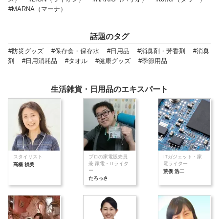
#MARNA（マーナ）
話題のタグ
#防災グッズ
#保存食・保存水
#日用品
#消臭剤・芳香剤
#消臭
剤
#日用消耗品
#タオル
#健康グッズ
#季節用品
生活雑貨・日用品のエキスパート
スタイリスト
プロの家電販売員
ITガジェット・家
兼 家電・ITライタ
電ライター
高橋 禎美
ー
荒俣 浩二
たろっさ