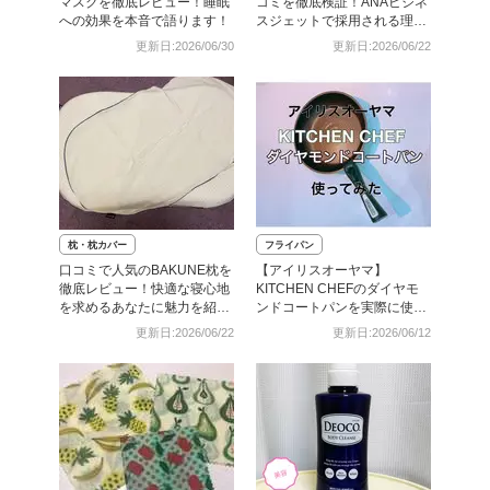
マスクを徹底レビュー！睡眠
コミを徹底検証！ANAビジネ
への効果を本音で語ります！
スジェットで採用される理由
はここにあった！
更新日:2026/06/30
更新日:2026/06/22
枕・枕カバー
フライパン
口コミで人気のBAKUNE枕を
【アイリスオーヤマ】
徹底レビュー！快適な寝心地
KITCHEN CHEFのダイヤモ
を求めるあなたに魅力を紹
ンドコートパンを実際に使っ
介！
てみた！その実力はいかに…
更新日:2026/06/22
更新日:2026/06/12