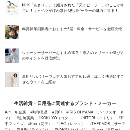
NHK「あさイチ」で紹介された「天才ピーラー」のここがす
ごい！キャベツがほわほわ4枚刃ピーラーの魅力に迫る！
年賀状印刷業者のおすすめ5選！料金・サービスを徹底比較
ウォーターサーバーおすすめ10選！導入のメリットや選び方
のポイントを徹底解説
夏用リカバリーウェア人気おすすめ15選！涼しく快適にすご
せるウェアをご紹介！
生活雑貨・日用品に関連するブランド・メーカー
#パール金属
#無印良品
#貝印
#IRIS OHYAMA（アイリスオーヤ
マ）
#山崎実業
#KOKUYO（コクヨ）
#NITORI（ニトリ）
#和
平フレイズ
#Kao（花王）
#LEC（レック）
#THERMOS（サーモ
ス）
#LION（ライオン）
#HARIO（ハリオ）
#tower（タワー）