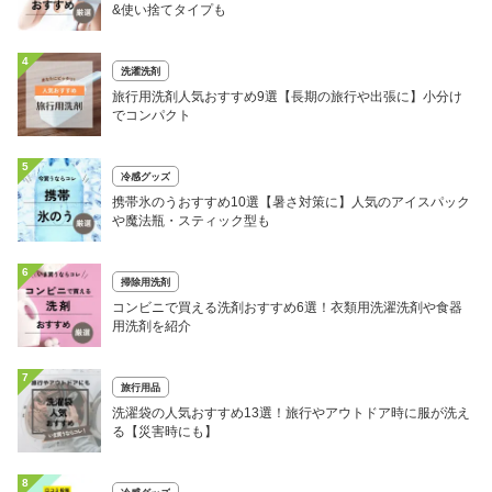
&使い捨てタイプも
4
洗濯洗剤
旅行用洗剤人気おすすめ9選【長期の旅行や出張に】小分け
でコンパクト
5
冷感グッズ
携帯氷のうおすすめ10選【暑さ対策に】人気のアイスパック
や魔法瓶・スティック型も
6
掃除用洗剤
コンビニで買える洗剤おすすめ6選！衣類用洗濯洗剤や食器
用洗剤を紹介
7
旅行用品
洗濯袋の人気おすすめ13選！旅行やアウトドア時に服が洗え
る【災害時にも】
8