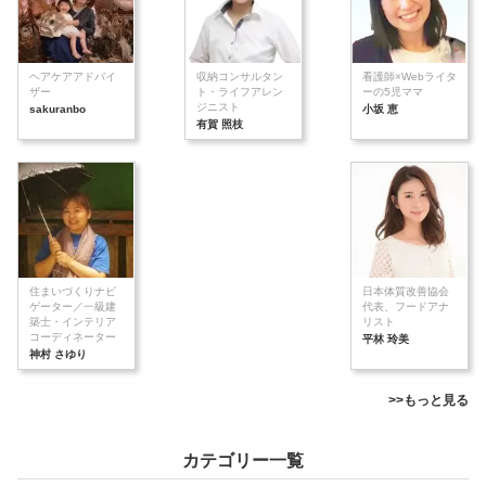
ヘアケアアドバイ
収納コンサルタン
看護師×Webライタ
ザー
ト・ライフアレン
ーの5児ママ
ジニスト
sakuranbo
小坂 恵
有賀 照枝
住まいづくりナビ
日本体質改善協会
ゲーター／一級建
代表、フードアナ
築士・インテリア
リスト
コーディネーター
平林 玲美
神村 さゆり
>>もっと見る
カテゴリー一覧